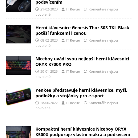
podsvícením
21-02-2023
IT Revue
Komentáře nejsou
povolené
Herní klávesnice Genesis Thor 303 TKL Black
potěší funkcemi i cenou
08-02-2023
IT Revue
Komentáře nejsou
povolené
Niceboy uvádí svou nejlepší herní klávesnici
ORYX K700X PRO
30-01-2023
IT Revue
Komentáře nejsou
povolené
Yenkee představuje herní klávesnice, myši,
podložky a stojánky pro e-sport
28-06-2022
IT Revue
Komentáře nejsou
povolené
Kompaktní herní klávesnice Niceboy ORYX
K500X podporuje vlastní makra a podsvícení