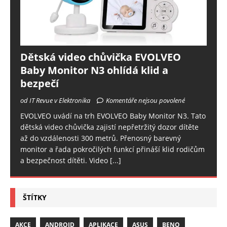
Dětská video chůvička EVOLVEO
Baby Monitor N3 ohlídá klid a
bezpečí
od IT Revue v Elektronika
Komentáře nejsou povolené
EVOLVEO uvádí na trh EVOLVEO Baby Monitor N3. Tato
dětská video chůvička zajistí nepřetržitý dozor dítěte
až do vzdálenosti 300 metrů. Přenosný barevný
monitor a řada pokročilých funkcí přináší klid rodičům
a bezpečnost dítěti. Video
[...]
ŠTÍTKY
AKCE
ANDROID
APLIKACE
ASUS
BENQ