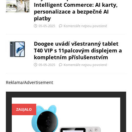
Intelligent Commerce: AI karty,
personalizace a bezpečné AI
platby
05-05-2025
Komentáře nejsou povolené
Doogee uvádí všestranný tablet
T40 VIP s 11palcovým displejem a
kompletním příslušenstvím
05-05-2025
Komentáře nejsou povolené
Reklama/Advertisement
ZAUJALO