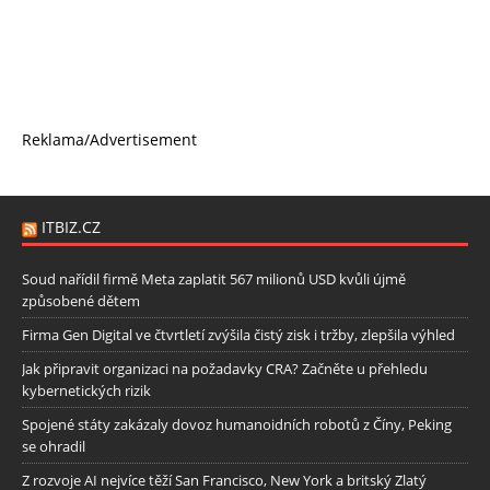
Reklama/Advertisement
ITBIZ.CZ
Soud nařídil firmě Meta zaplatit 567 milionů USD kvůli újmě
způsobené dětem
Firma Gen Digital ve čtvrtletí zvýšila čistý zisk i tržby, zlepšila výhled
Jak připravit organizaci na požadavky CRA? Začněte u přehledu
kybernetických rizik
Spojené státy zakázaly dovoz humanoidních robotů z Číny, Peking
se ohradil
Z rozvoje AI nejvíce těží San Francisco, New York a britský Zlatý