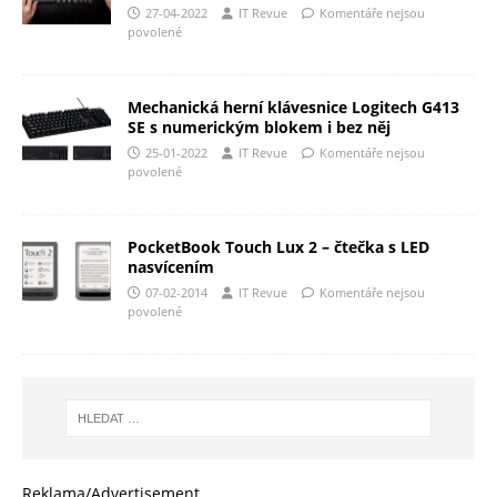
27-04-2022
IT Revue
Komentáře nejsou
povolené
Mechanická herní klávesnice Logitech G413
SE s numerickým blokem i bez něj
25-01-2022
IT Revue
Komentáře nejsou
povolené
PocketBook Touch Lux 2 – čtečka s LED
nasvícením
07-02-2014
IT Revue
Komentáře nejsou
povolené
Reklama/Advertisement