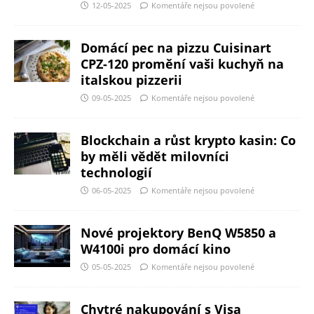
12-05-2025
Komentáře nejsou povolené
Domácí pec na pizzu Cuisinart
CPZ-120 promění vaši kuchyň na
italskou pizzerii
09-05-2025
Komentáře nejsou povolené
Blockchain a růst krypto kasin: Co
by měli vědět milovníci
technologií
06-05-2025
Komentáře nejsou povolené
Nové projektory BenQ W5850 a
W4100i pro domácí kino
05-05-2025
Komentáře nejsou povolené
Chytré nakupování s Visa