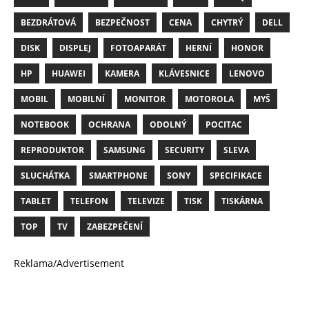
BEZDRÁTOVÁ
BEZPEČNOST
CENA
CHYTRÝ
DELL
DISK
DISPLEJ
FOTOAPARÁT
HERNÍ
HONOR
HP
HUAWEI
KAMERA
KLÁVESNICE
LENOVO
MOBIL
MOBILNÍ
MONITOR
MOTOROLA
MYŠ
NOTEBOOK
OCHRANA
ODOLNÝ
POCITAC
REPRODUKTOR
SAMSUNG
SECURITY
SLEVA
SLUCHÁTKA
SMARTPHONE
SONY
SPECIFIKACE
TABLET
TELEFON
TELEVIZE
TISK
TISKÁRNA
TOP
TV
ZABEZPEČENÍ
Reklama/Advertisement