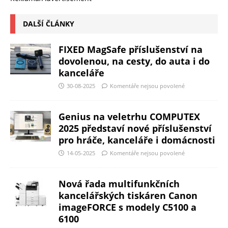
DALŠÍ ČLÁNKY
FIXED MagSafe příslušenství na
dovolenou, na cesty, do auta i do
kanceláře
30-08-2025
Komentáře nejsou povolené
Genius na veletrhu COMPUTEX
2025 představí nové příslušenství
pro hráče, kanceláře i domácnosti
14-05-2025
Komentáře nejsou povolené
Nová řada multifunkčních
kancelářských tiskáren Canon
imageFORCE s modely C5100 a
6100