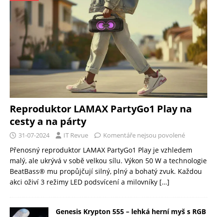
Reproduktor LAMAX PartyGo1 Play na
cesty a na párty
31-07-2024
IT Revue
Komentáře nejsou povolené
Přenosný reproduktor LAMAX PartyGo1 Play je vzhledem
malý, ale ukrývá v sobě velkou sílu. Výkon 50 W a technologie
BeatBass® mu propůjčují silný, plný a bohatý zvuk. Každou
akci oživí 3 režimy LED podsvícení a milovníky
[…]
Genesis Krypton 555 – lehká herní myš s RGB