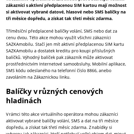
zákazníci s
aktivn
í
p
ř
edplacenou SIM kartou maj
í
mo
ž
nost
si aktivovat vybran
é
datov
é
, hlasov
é
nebo SMS bal
íč
ky na
t
ř
i m
ě
s
í
ce dop
ř
edu, a z
í
skat tak t
ř
et
í
m
ě
s
í
c zdarma.
Tříměsíční předplacené balíčky volání, SMS nebo dat za
cenu dvou. Této akce mohou využít všichni zákazníci
SAZKAmobilu. Stačí jen mít aktivní předplacenou SIM kartu
SAZKAmobilu a dostatek kreditu pro koupi příslušných
balíčků. Výhodný balíček pak zákazník může aktivovat
prostřednictvím Internetové samoobsluhy, Mobilní aplikace,
SMS kódu odeslaného na telefonní číslo 8866, anebo
zavoláním na Zákaznickou linku.
Balíčky v
r
ů
zn
ý
ch cenov
ý
ch
hladin
á
ch
V rámci této akce virtuálního operátora mohou zákazníci
aktivovat vybrané balíčky volání, SMS a dat na tři měsíce
dopředu, a získat tak třetí měsíc zdarma. Z nabídky si
vyberou jak zákazníci, kteří potřebují velký objem dat, minut