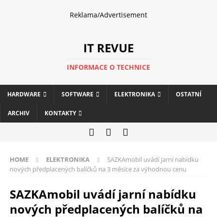
Reklama/Advertisement
IT REVUE
INFORMACE O TECHNICE
HARDWARE
SOFTWARE
ELEKTRONIKA
OSTATNÍ
ARCHIV
KONTAKTY
HOME
ELEKTRONIKA
SAZKAmobil uvádí jarní nabídku
nových předplacených balíčků na 3 měsíce za výhodnou cenu
SAZKAmobil uvádí jarní nabídku
nových předplacených balíčků na