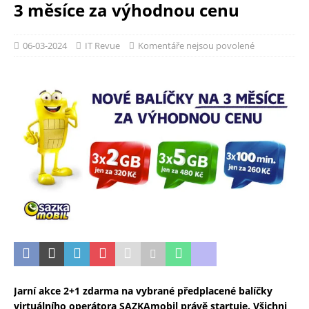
3 měsíce za výhodnou cenu
06-03-2024
IT Revue
Komentáře nejsou povolené
Jarní akce 2+1 zdarma na vybrané předplacené balíčky
virtuálního operátora SAZKAmobil právě startuje. Všichni