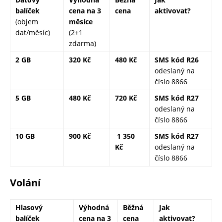
balíček
cena
na 3
cena
aktivovat?
(objem
měsíce
dat/měsíc)
(2+1
zdarma)
2 GB
320 Kč
480 Kč
SMS kód R26
odeslaný na
číslo 8866
5 GB
480 Kč
720 Kč
SMS kód R27
odeslaný na
číslo 8866
10 GB
900 Kč
1 350
SMS kód R27
Kč
odeslaný na
číslo 8866
Volání
Hlasový
Výhodná
Běžná
Jak
balíček
cena
na 3
cena
aktivovat?