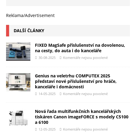
Reklama/Advertisement
DALŠÍ ČLÁNKY
FIXED MagSafe příslušenství na dovolenou,
na cesty, do auta i do kanceláře
30-08-2025
Komentáře nejsou povolené
Genius na veletrhu COMPUTEX 2025
představí nové příslušenství pro hráče,
kanceláře i domácnosti
14-05-2025
Komentáře nejsou povolené
Nová řada multifunkčních kancelářských
tiskáren Canon imageFORCE s modely C5100
a 6100
12-05-2025
Komentáře nejsou povolené