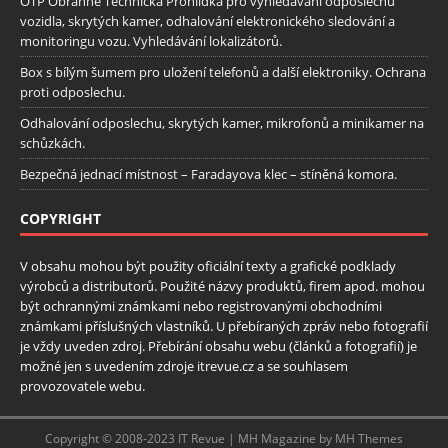
OTP Obranně Technická Prohlídka pro vyhledávání odposlechu
vozidla, skrytých kamer, odhalování elektronického sledování a
monitoringu vozu. Vyhledávání lokalizátorů.
Box s bílým šumem pro uložení telefonů a další elektroniky. Ochrana
proti odposlechu.
Odhalování odposlechu, skrytých kamer, mikrofonů a minikamer na
schůzkách.
Bezpečná jednací místnost – Faradayova klec – stíněná komora.
COPYRIGHT
V obsahu mohou být použity oficiální texty a grafické podklady
výrobců a distributorů. Použité názvy produktů, firem apod. mohou
být ochrannými známkami nebo registrovanými obchodními
známkami příslušných vlastníků. U přebíraných zpráv nebo fotografií
je vždy uveden zdroj. Přebírání obsahu webu (článků a fotografií) je
možné jen s uvedením zdroje itrevue.cz a se souhlasem
provozovatele webu.
Copyright © 2008-2023 IT Revue | MH Magazine by MH Themes