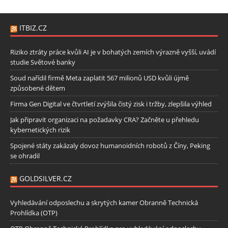
ITBIZ.CZ
Riziko ztráty práce kvůli AI je v bohatých zemích výrazně vyšší, uvádí
studie Světové banky
Soud nařídil firmě Meta zaplatit 567 milionů USD kvůli újmě
způsobené dětem
Firma Gen Digital ve čtvrtletí zvýšila čistý zisk i tržby, zlepšila výhled
Jak připravit organizaci na požadavky CRA? Začněte u přehledu
kybernetických rizik
Spojené státy zakázaly dovoz humanoidních robotů z Číny, Peking
se ohradil
GOLDSILVER.CZ
Vyhledávání odposlechu a skrytých kamer Obranně Technická
Prohlídka (OTP)