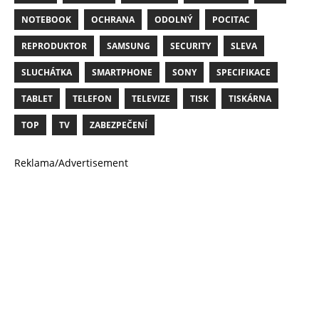
NOTEBOOK
OCHRANA
ODOLNÝ
POCITAC
REPRODUKTOR
SAMSUNG
SECURITY
SLEVA
SLUCHÁTKA
SMARTPHONE
SONY
SPECIFIKACE
TABLET
TELEFON
TELEVIZE
TISK
TISKÁRNA
TOP
TV
ZABEZPEČENÍ
Reklama/Advertisement