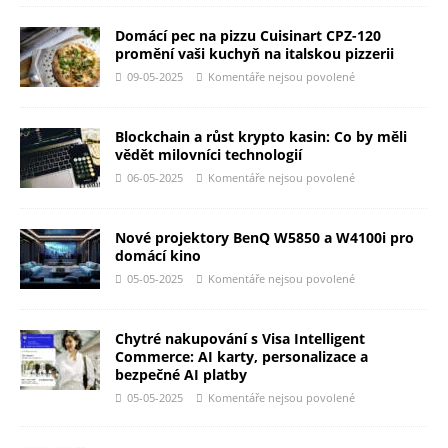
Domácí pec na pizzu Cuisinart CPZ-120
promění vaši kuchyň na italskou pizzerii
09-05-2025
Komentáře nejsou povolené
Blockchain a růst krypto kasin: Co by měli
vědět milovníci technologií
06-05-2025
Komentáře nejsou povolené
Nové projektory BenQ W5850 a W4100i pro
domácí kino
05-05-2025
Komentáře nejsou povolené
Chytré nakupování s Visa Intelligent
Commerce: AI karty, personalizace a
bezpečné AI platby
05-05-2025
Komentáře nejsou povolené