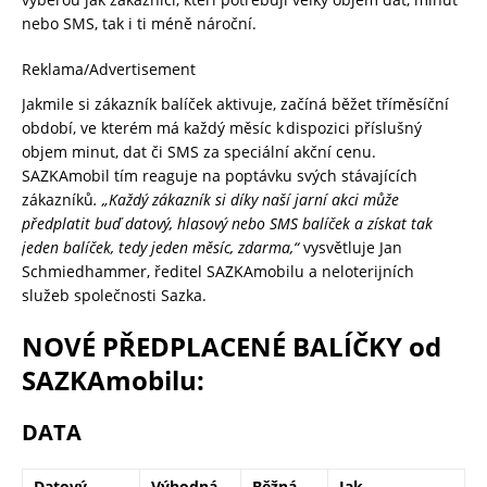
nebo SMS, tak i ti méně nároční.
Reklama/Advertisement
Jakmile si zákazník balíček aktivuje, začíná běžet tříměsíční
období, ve kterém má každý měsíc k dispozici příslušný
objem minut, dat či SMS za speciální akční cenu.
SAZKAmobil tím reaguje na poptávku svých stávajících
zákazníků
. „Každý zákazník si díky naší jarní akci může
předplatit buď datový, hlasový nebo SMS balíček a získat tak
jeden balíček, tedy jeden měsíc, zdarma,“
vysvětluje Jan
Schmiedhammer, ředitel SAZKAmobilu a neloterijních
služeb společnosti Sazka.
NOVÉ PŘEDPLACENÉ BALÍČKY od
SAZKAmobilu:
DATA
Datový
Výhodná
Běžná
Jak