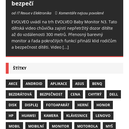
bezpečí
od IT Revue v Elektronika
Komentáře nejsou povolené
EVOLVEO uvádí na trh EVOLVEO Baby Monitor N3. Tato
dětská video chůvička zajistí nepřetržitý dozor dítěte
až do vzdálenosti 300 metrů. Přenosný barevný
monitor a řada pokročilých funkcí přináší klid rodičům
a bezpečnost dítěti. Video
[...]
ŠTÍTKY
AKCE
ANDROID
APLIKACE
ASUS
BENQ
BEZDRÁTOVÁ
BEZPEČNOST
CENA
CHYTRÝ
DELL
DISK
DISPLEJ
FOTOAPARÁT
HERNÍ
HONOR
HP
HUAWEI
KAMERA
KLÁVESNICE
LENOVO
MOBIL
MOBILNÍ
MONITOR
MOTOROLA
MYŠ