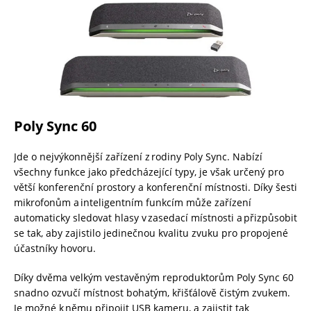
Poly Sync 60
Jde o nejvýkonnější zařízení z rodiny Poly Sync. Nabízí
všechny funkce jako předcházející typy, je však určený pro
větší konferenční prostory a konferenční místnosti. Díky šesti
mikrofonům a inteligentním funkcím může zařízení
automaticky sledovat hlasy v zasedací místnosti a přizpůsobit
se tak, aby zajistilo jedinečnou kvalitu zvuku pro propojené
účastníky hovoru.
Díky dvěma velkým vestavěným reproduktorům Poly Sync 60
snadno ozvučí místnost bohatým, křišťálově čistým zvukem.
Je možné k němu připojit USB kameru, a zajistit tak