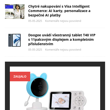
Chytré nakupování s Visa Intelligent
Commerce: AI karty, personalizace a
bezpečné AI platby
05-05-2025
Komentáře nejsou povolené
Doogee uvádí všestranný tablet T40 VIP
s 11palcovým displejem a kompletním
příslušenstvím
05-05-2025
Komentáře nejsou povolené
ZAUJALO