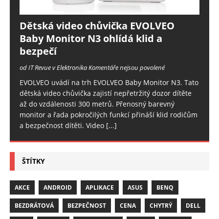
Dětská video chůvička EVOLVEO
Baby Monitor N3 ohlídá klid a
bezpečí
od IT Revue v Elektronika
Komentáře nejsou povolené
EVOLVEO uvádí na trh EVOLVEO Baby Monitor N3. Tato
dětská video chůvička zajistí nepřetržitý dozor dítěte
až do vzdálenosti 300 metrů. Přenosný barevný
monitor a řada pokročilých funkcí přináší klid rodičům
a bezpečnost dítěti. Video
[...]
ŠTÍTKY
AKCE
ANDROID
APLIKACE
ASUS
BENQ
BEZDRÁTOVÁ
BEZPEČNOST
CENA
CHYTRÝ
DELL