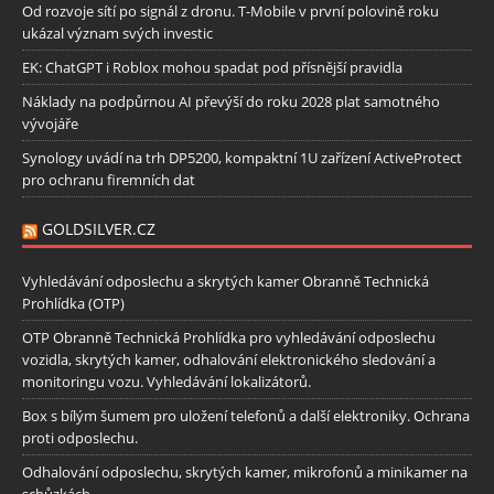
Od rozvoje sítí po signál z dronu. T-Mobile v první polovině roku
ukázal význam svých investic
EK: ChatGPT i Roblox mohou spadat pod přísnější pravidla
Náklady na podpůrnou AI převýší do roku 2028 plat samotného
vývojáře
Synology uvádí na trh DP5200, kompaktní 1U zařízení ActiveProtect
pro ochranu firemních dat
GOLDSILVER.CZ
Vyhledávání odposlechu a skrytých kamer Obranně Technická
Prohlídka (OTP)
OTP Obranně Technická Prohlídka pro vyhledávání odposlechu
vozidla, skrytých kamer, odhalování elektronického sledování a
monitoringu vozu. Vyhledávání lokalizátorů.
Box s bílým šumem pro uložení telefonů a další elektroniky. Ochrana
proti odposlechu.
Odhalování odposlechu, skrytých kamer, mikrofonů a minikamer na
schůzkách.