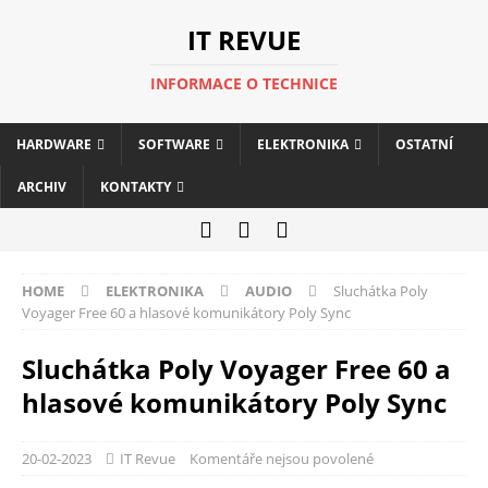
IT REVUE
INFORMACE O TECHNICE
HARDWARE
SOFTWARE
ELEKTRONIKA
OSTATNÍ
ARCHIV
KONTAKTY
HOME
ELEKTRONIKA
AUDIO
Sluchátka Poly
Voyager Free 60 a hlasové komunikátory Poly Sync
Sluchátka Poly Voyager Free 60 a
hlasové komunikátory Poly Sync
20-02-2023
IT Revue
Komentáře nejsou povolené