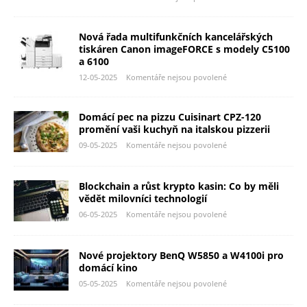
Nová řada multifunkčních kancelářských
tiskáren Canon imageFORCE s modely C5100
a 6100
12-05-2025
Komentáře nejsou povolené
Domácí pec na pizzu Cuisinart CPZ-120
promění vaši kuchyň na italskou pizzerii
09-05-2025
Komentáře nejsou povolené
Blockchain a růst krypto kasin: Co by měli
vědět milovníci technologií
06-05-2025
Komentáře nejsou povolené
Nové projektory BenQ W5850 a W4100i pro
domácí kino
05-05-2025
Komentáře nejsou povolené