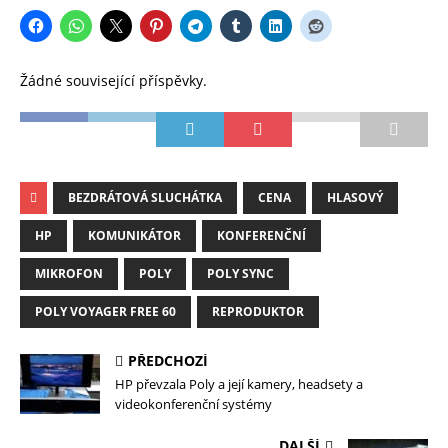
Žádné související příspěvky.
BEZDRÁTOVÁ SLUCHÁTKA
CENA
HLASOVÝ
HP
KOMUNIKÁTOR
KONFERENČNÍ
MIKROFON
POLY
POLY SYNC
POLY VOYAGER FREE 60
REPRODUKTOR
PŘEDCHOZÍ
HP převzala Poly a její kamery, headsety a
videokonferenční systémy
DALŠÍ