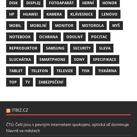
DISK
DISPLEJ
FOTOAPARÁT
HERNÍ
HONOR
HP
HUAWEI
KAMERA
KLÁVESNICE
LENOVO
MOBIL
MOBILNÍ
MONITOR
MOTOROLA
MYŠ
NOTEBOOK
OCHRANA
ODOLNÝ
POCITAC
REPRODUKTOR
SAMSUNG
SECURITY
SLEVA
SLUCHÁTKA
SMARTPHONE
SONY
SPECIFIKACE
TABLET
TELEFON
TELEVIZE
TISK
TISKÁRNA
TOP
TV
ZABEZPEČENÍ
ITBIZ.CZ
ČTÚ: Češi jsou s pevným internetem spokojeni, optická síť dominuje
hlavně ve městech