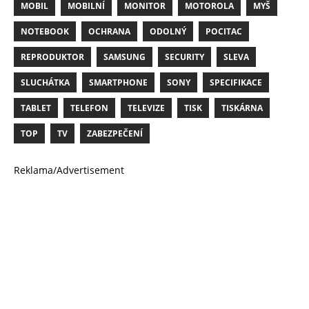
MOBIL
MOBILNÍ
MONITOR
MOTOROLA
MYŠ
NOTEBOOK
OCHRANA
ODOLNÝ
POCITAC
REPRODUKTOR
SAMSUNG
SECURITY
SLEVA
SLUCHÁTKA
SMARTPHONE
SONY
SPECIFIKACE
TABLET
TELEFON
TELEVIZE
TISK
TISKÁRNA
TOP
TV
ZABEZPEČENÍ
Reklama/Advertisement