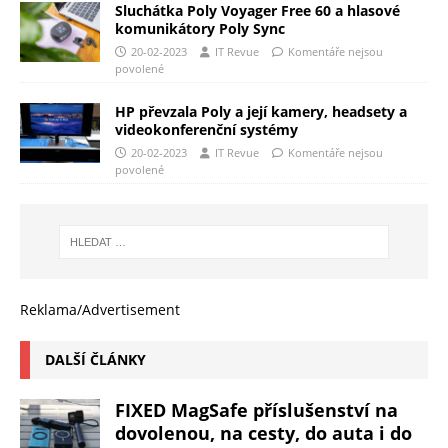
Sluchátka Poly Voyager Free 60 a hlasové
komunikátory Poly Sync
20-02-2023
IT Revue
Komentáře nejsou
povolené
HP převzala Poly a její kamery, headsety a
videokonferenční systémy
20-02-2023
IT Revue
Komentáře nejsou
povolené
Reklama/Advertisement
DALŠÍ ČLÁNKY
FIXED MagSafe příslušenství na
dovolenou, na cesty, do auta i do