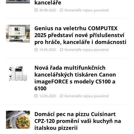
kanceláře
30-08-2025
Komentáře nejsou povolené
Genius na veletrhu COMPUTEX
2025 představí nové příslušenství
pro hráče, kanceláře i domácnosti
14-05-2025
Komentáře nejsou povolené
Nová řada multifunkčních
kancelářských tiskáren Canon
imageFORCE s modely C5100 a
6100
12-05-2025
Komentáře nejsou povolené
Domácí pec na pizzu Cuisinart
CPZ-120 promění vaši kuchyň na
italskou pizzerii