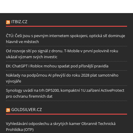
ITBIZ.CZ
ČTÚ: Češi jsou s pevným internetem spokojeni, optická síť dominuje
hlavně ve městech
Od rozvoje sítí po signál z dronu. T-Mobile v první polovině roku
ukázal význam svých investic
EK: ChatGPT i Roblox mohou spadat pod přísnější pravidla
Náklady na podpůrnou AI převýší do roku 2028 plat samotného
vývojáře
Synology uvádí na trh DP5200, kompaktní 1U zařízení ActiveProtect
pro ochranu firemních dat
GOLDSILVER.CZ
Vyhledávání odposlechu a skrytých kamer Obranně Technická
Prohlídka (OTP)