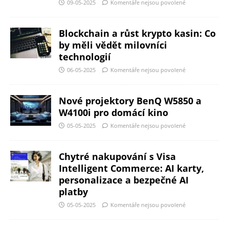
09-05-2025
Komentáře nejsou povolené
Blockchain a růst krypto kasin: Co
by měli vědět milovníci
technologií
06-05-2025
Komentáře nejsou povolené
Nové projektory BenQ W5850 a
W4100i pro domácí kino
05-05-2025
Komentáře nejsou povolené
Chytré nakupování s Visa
Intelligent Commerce: AI karty,
personalizace a bezpečné AI
platby
05-05-2025
Komentáře nejsou povolené