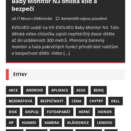
Baby Monitor N3 ohlídá klid a
bezpečí
od IT Revue v Elektronika
Komentáře nejsou povolené
EVOLVEO uvádí na trh EVOLVEO Baby Monitor N3. Tato
dětská video chůvička zajistí nepřetržitý dozor dítěte
až do vzdálenosti 300 metrů. Přenosný barevný
monitor a řada pokročilých funkcí přináší klid rodičům
a bezpečnost dítěti. Video
[...]
ŠTÍTKY
AKCE
ANDROID
APLIKACE
ASUS
BENQ
BEZDRÁTOVÁ
BEZPEČNOST
CENA
CHYTRÝ
DELL
DISK
DISPLEJ
FOTOAPARÁT
HERNÍ
HONOR
HP
HUAWEI
KAMERA
KLÁVESNICE
LENOVO