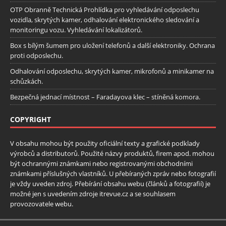
OTP Obranně Technická Prohlídka pro vyhledávání odposlechu
vozidla, skrytých kamer, odhalování elektronického sledování a
monitoringu vozu. Vyhledávání lokalizátorů.
Box s bílým šumem pro uložení telefonů a další elektroniky. Ochrana
proti odposlechu.
Odhalování odposlechu, skrytých kamer, mikrofonů a minikamer na
schůzkách.
Bezpečná jednací místnost – Faradayova klec – stíněná komora.
COPYRIGHT
V obsahu mohou být použity oficiální texty a grafické podklady
výrobců a distributorů. Použité názvy produktů, firem apod. mohou
být ochrannými známkami nebo registrovanými obchodními
známkami příslušných vlastníků. U přebíraných zpráv nebo fotografií
je vždy uveden zdroj. Přebírání obsahu webu (článků a fotografií) je
možné jen s uvedením zdroje itrevue.cz a se souhlasem
provozovatele webu.