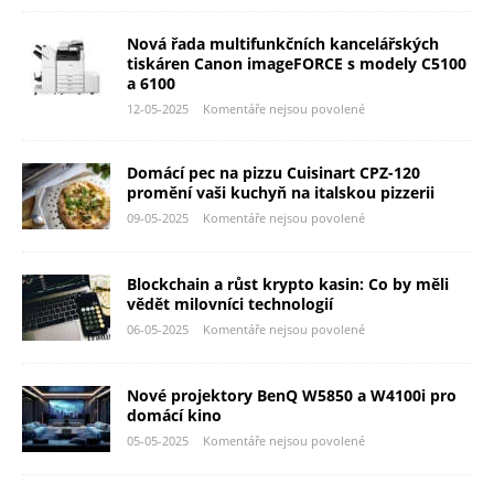
Nová řada multifunkčních kancelářských
tiskáren Canon imageFORCE s modely C5100
a 6100
12-05-2025
Komentáře nejsou povolené
Domácí pec na pizzu Cuisinart CPZ-120
promění vaši kuchyň na italskou pizzerii
09-05-2025
Komentáře nejsou povolené
Blockchain a růst krypto kasin: Co by měli
vědět milovníci technologií
06-05-2025
Komentáře nejsou povolené
Nové projektory BenQ W5850 a W4100i pro
domácí kino
05-05-2025
Komentáře nejsou povolené