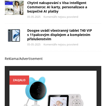
Chytré nakupování s Visa Intelligent
Commerce: AI karty, personalizace a
bezpečné AI platby
05-05-2025
Komentáře nejsou povolené
Doogee uvádí všestranný tablet T40 VIP
s 11palcovým displejem a kompletním
příslušenstvím
05-05-2025
Komentáře nejsou povolené
Reklama/Advertisement
ZAUJALO