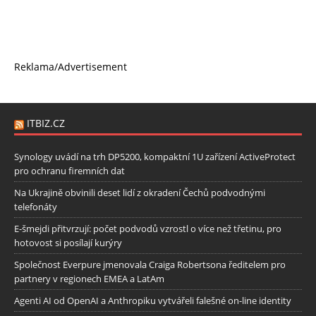
Reklama/Advertisement
ITBIZ.CZ
Synology uvádí na trh DP5200, kompaktní 1U zařízení ActiveProtect
pro ochranu firemních dat
Na Ukrajině obvinili deset lidí z okradení Čechů podvodnými
telefonáty
E-šmejdi přitvrzují: počet podvodů vzrostl o více než třetinu, pro
hotovost si posílají kurýry
Společnost Everpure jmenovala Craiga Robertsona ředitelem pro
partnery v regionech EMEA a LatAm
Agenti AI od OpenAI a Anthropiku vytvářeli falešné on-line identity