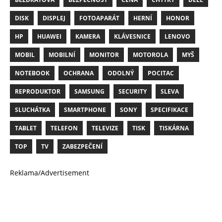
DISK
DISPLEJ
FOTOAPARÁT
HERNÍ
HONOR
HP
HUAWEI
KAMERA
KLÁVESNICE
LENOVO
MOBIL
MOBILNÍ
MONITOR
MOTOROLA
MYŠ
NOTEBOOK
OCHRANA
ODOLNÝ
POCITAC
REPRODUKTOR
SAMSUNG
SECURITY
SLEVA
SLUCHÁTKA
SMARTPHONE
SONY
SPECIFIKACE
TABLET
TELEFON
TELEVIZE
TISK
TISKÁRNA
TOP
TV
ZABEZPEČENÍ
Reklama/Advertisement