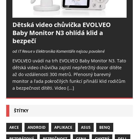
Dětská video chůvička EVOLVEO
Baby Monitor N3 ohlídá klid a
bezpečí
od IT Revue v Elektronika
Komentáře nejsou povolené
EVOLVEO uvádí na trh EVOLVEO Baby Monitor N3. Tato
dětská video chůvička zajistí nepřetržitý dozor dítěte
až do vzdálenosti 300 metrů. Přenosný barevný
monitor a řada pokročilých funkcí přináší klid rodičům
a bezpečnost dítěti. Video
[...]
ŠTÍTKY
AKCE
ANDROID
APLIKACE
ASUS
BENQ
BEZDRÁTOVÁ
BEZPEČNOST
CENA
CHYTRÝ
DELL