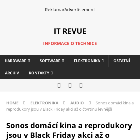
Reklama/Advertisement
IT REVUE
INFORMACE O TECHNICE
HARDWARE
SOFTWARE
ELEKTRONIKA
OSTATNÍ
ARCHIV
KONTAKTY
HOME
ELEKTRONIKA
AUDIO
Sonos domácí kina a
reprodukory jsou v Black Friday akci až o čtvrtinu levnější
Sonos domácí kina a reprodukory
jsou v Black Friday akci až o