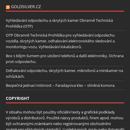
GOLDSILVER.CZ
Vyhledávání odposlechu a skrytých kamer Obranně Technická
Prohlídka (OTP)
OTP Obranně Technická Prohlídka pro vyhledávání odposlechu
vozidla, skrytých kamer, odhalování elektronického sledování a
monitoringu vozu. Vyhledávání lokalizátorů.
Box s bílým šumem pro uložení telefonů a další elektroniky. Ochrana
proti odposlechu.
Odhalování odposlechu, skrytých kamer, mikrofonů a minikamer na
schůzkách.
Bezpečná jednací místnost – Faradayova klec – stíněná komora.
COPYRIGHT
V obsahu mohou být použity oficiální texty a grafické podklady
výrobců a distributorů. Použité názvy produktů, firem apod. mohou
být ochrannými známkami nebo registrovanými obchodními
známkami příslušných vlastníků. U přebíraných zpráv nebo fotografií