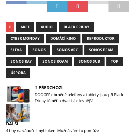
AKCE
AUDIO
BLACK FRIDAY
CYBER MONDAY
DOMÁCÍ KINO
REPRODUKTOR
SLEVA
SONOS
SONOS ARC
SONOS BEAM
SONOS RAY
SONOS ROAM
SONOS SUB
TOP
ÚSPORA
PŘEDCHOZÍ
DOOGEE obrněné telefony a tablety jsou při Black
Friday téměř o dva tisíce levnější
DALŠÍ
4 tipy na vánoční mytí oken. Možná vám to pomůže