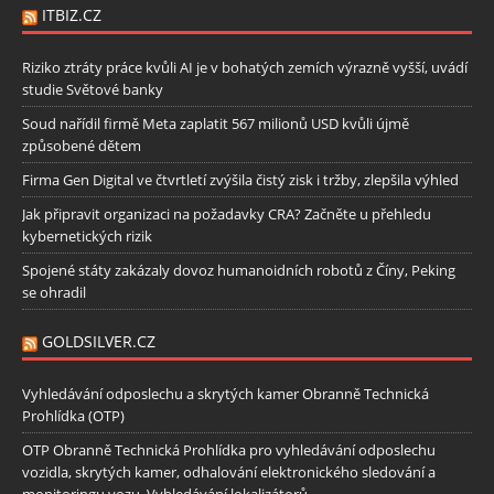
ITBIZ.CZ
Riziko ztráty práce kvůli AI je v bohatých zemích výrazně vyšší, uvádí
studie Světové banky
Soud nařídil firmě Meta zaplatit 567 milionů USD kvůli újmě
způsobené dětem
Firma Gen Digital ve čtvrtletí zvýšila čistý zisk i tržby, zlepšila výhled
Jak připravit organizaci na požadavky CRA? Začněte u přehledu
kybernetických rizik
Spojené státy zakázaly dovoz humanoidních robotů z Číny, Peking
se ohradil
GOLDSILVER.CZ
Vyhledávání odposlechu a skrytých kamer Obranně Technická
Prohlídka (OTP)
OTP Obranně Technická Prohlídka pro vyhledávání odposlechu
vozidla, skrytých kamer, odhalování elektronického sledování a