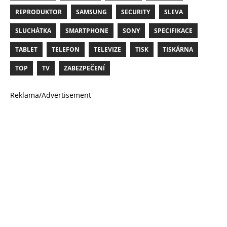
REPRODUKTOR
SAMSUNG
SECURITY
SLEVA
SLUCHÁTKA
SMARTPHONE
SONY
SPECIFIKACE
TABLET
TELEFON
TELEVIZE
TISK
TISKÁRNA
TOP
TV
ZABEZPEČENÍ
Reklama/Advertisement