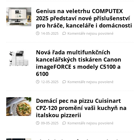
Genius na veletrhu COMPUTEX
2025 představí nové příslušenství
pro hráče, kanceláře i domácnosti
14-05-2025
Komentáře nejsou povolené
Nová řada multifunkčních
kancelářských tiskáren Canon
imageFORCE s modely C5100 a
6100
12-05-2025
Komentáře nejsou povolené
Domácí pec na pizzu Cuisinart
CPZ-120 promění vaši kuchyň na
italskou pizzerii
09-05-2025
Komentáře nejsou povolené