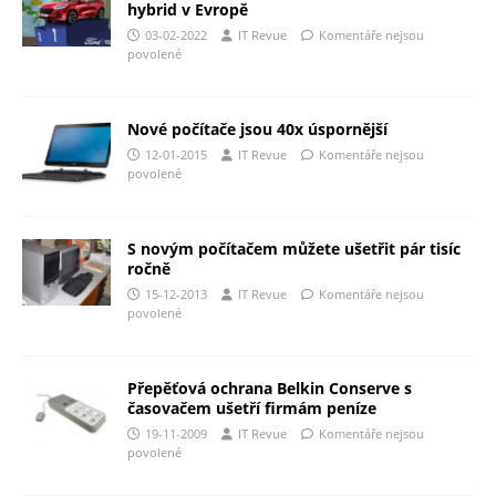
hybrid v Evropě
03-02-2022
IT Revue
Komentáře nejsou
povolené
Nové počítače jsou 40x úspornější
12-01-2015
IT Revue
Komentáře nejsou
povolené
S novým počítačem můžete ušetřit pár tisíc
ročně
15-12-2013
IT Revue
Komentáře nejsou
povolené
Přepěťová ochrana Belkin Conserve s
časovačem ušetří firmám peníze
19-11-2009
IT Revue
Komentáře nejsou
povolené