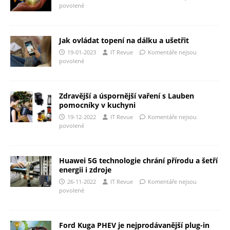
povolené
Jak ovládat topení na dálku a ušetřit
19-01-2023
IT Revue
Komentáře nejsou
povolené
Zdravější a úspornější vaření s Lauben
pomocníky v kuchyni
19-12-2022
IT Revue
Komentáře nejsou
povolené
Huawei 5G technologie chrání přírodu a šetří
energii i zdroje
26-11-2022
IT Revue
Komentáře nejsou
povolené
Ford Kuga PHEV je nejprodávanější plug-in