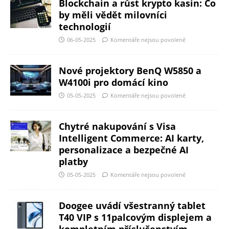
Blockchain a růst krypto kasin: Co
by měli vědět milovníci
technologií
06-05-2025
Komentáře nejsou povolené
Nové projektory BenQ W5850 a
W4100i pro domácí kino
05-05-2025
Komentáře nejsou povolené
Chytré nakupování s Visa
Intelligent Commerce: AI karty,
personalizace a bezpečné AI
platby
05-05-2025
Komentáře nejsou povolené
Doogee uvádí všestranný tablet
T40 VIP s 11palcovým displejem a