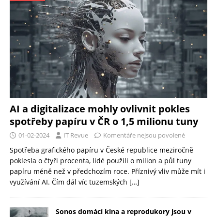
AI a digitalizace mohly ovlivnit pokles
spotřeby papíru v ČR o 1,5 milionu tuny
01-02-2024
IT Revue
Komentáře nejsou povolené
Spotřeba grafického papíru v České republice meziročně
poklesla o čtyři procenta, lidé použili o milion a půl tuny
papíru méně než v předchozím roce. Příznivý vliv může mít i
využívání AI. Čím dál víc tuzemských
[…]
Sonos domácí kina a reprodukory jsou v