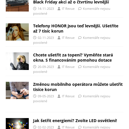
Black Friday akci až o čtvrtinu levnější
14-11-2023
IT Revue
Komentáře nejsou
povolené
Telefony HONOR jsou teď levnější. Ušetříte
až 7 tisíc korun
02-11-2023
IT Revue
Komentáře nejsou
povolené
Chcete ušetřit za topení? Vyměňte stará
okna. S financováním pomohou dotace
20-09-2023
IT Revue
Komentáře nejsou
povolené
Změnou mobilního operátora můžete ušetřit
tisíce korun
09-05-2023
IT Revue
Komentáře nejsou
povolené
Jak šetřit energiemi? Zvolte LED osvětlení!
02-02-2023
IT Revue
Komentáře nejsou