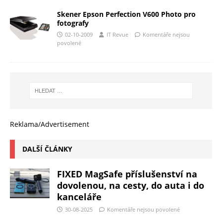
Skener Epson Perfection V600 Photo pro
fotografy
02-10-2009
IT Revue
Komentáře nejsou
povolené
Reklama/Advertisement
DALŠÍ ČLÁNKY
FIXED MagSafe příslušenství na
dovolenou, na cesty, do auta i do
kanceláře
30-08-2025
Komentáře nejsou povolené