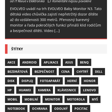
od IT Revue v Elektronika
Komentáře nejsou povolené
EVOLVEO uvádí na trh EVOLVEO Baby Monitor N3. Tato
dětská video chůvička zajistí nepřetržitý dozor dítěte
až do vzdálenosti 300 metrů. Přenosný barevný
monitor a řada pokročilých funkcí přináší klid rodičům
a bezpečnost dítěti. Video
[...]
ŠTÍTKY
AKCE
ANDROID
APLIKACE
ASUS
BENQ
BEZDRÁTOVÁ
BEZPEČNOST
CENA
CHYTRÝ
DELL
DISK
DISPLEJ
FOTOAPARÁT
HERNÍ
HONOR
HP
HUAWEI
KAMERA
KLÁVESNICE
LENOVO
MOBIL
MOBILNÍ
MONITOR
MOTOROLA
MYŠ
NOTEBOOK
OCHRANA
ODOLNÝ
POCITAC