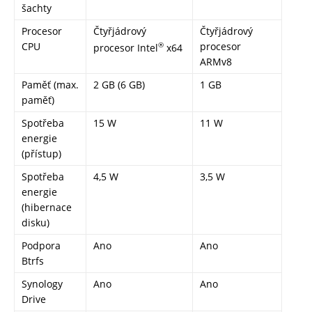
šachty
Procesor
Čtyřjádrový
Čtyřjádrový
CPU
®
procesor
procesor Intel
x64
ARMv8
Paměť (max.
2 GB (6 GB)
1 GB
paměť)
Spotřeba
15 W
11 W
energie
(přístup)
Spotřeba
4,5 W
3,5 W
energie
(hibernace
disku)
Podpora
Ano
Ano
Btrfs
Synology
Ano
Ano
Drive