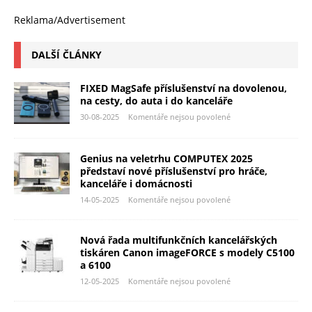
Reklama/Advertisement
DALŠÍ ČLÁNKY
FIXED MagSafe příslušenství na dovolenou,
na cesty, do auta i do kanceláře
30-08-2025
Komentáře nejsou povolené
Genius na veletrhu COMPUTEX 2025
představí nové příslušenství pro hráče,
kanceláře i domácnosti
14-05-2025
Komentáře nejsou povolené
Nová řada multifunkčních kancelářských
tiskáren Canon imageFORCE s modely C5100
a 6100
12-05-2025
Komentáře nejsou povolené