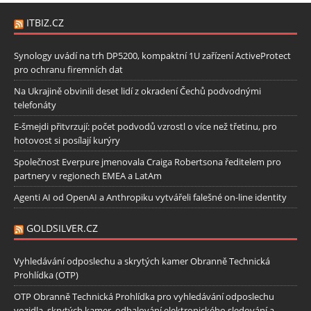
ITBIZ.CZ
Synology uvádí na trh DP5200, kompaktní 1U zařízení ActiveProtect
pro ochranu firemních dat
Na Ukrajině obvinili deset lidí z okradení Čechů podvodnými
telefonáty
E-šmejdi přitvrzují: počet podvodů vzrostl o více než třetinu, pro
hotovost si posílají kurýry
Společnost Everpure jmenovala Craiga Robertsona ředitelem pro
partnery v regionech EMEA a LatAm
Agenti AI od OpenAI a Anthropiku vytvářeli falešné on-line identity
GOLDSILVER.CZ
Vyhledávání odposlechu a skrytých kamer Obranně Technická
Prohlídka (OTP)
OTP Obranně Technická Prohlídka pro vyhledávání odposlechu
vozidla, skrytých kamer, odhalování elektronického sledování a