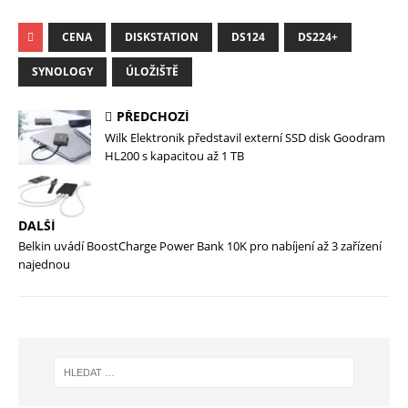
CENA
DISKSTATION
DS124
DS224+
SYNOLOGY
ÚLOŽIŠTĚ
PŘEDCHOZÍ
Wilk Elektronik představil externí SSD disk Goodram
HL200 s kapacitou až 1 TB
DALŠÍ
Belkin uvádí BoostCharge Power Bank 10K pro nabíjení až 3 zařízení
najednou