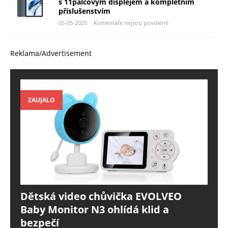
s 11palcovým displejem a kompletním
příslušenstvím
05-05-2025
Komentáře nejsou povolené
Reklama/Advertisement
ZAUJALO
Dětská video chůvička EVOLVEO
Baby Monitor N3 ohlídá klid a
bezpečí