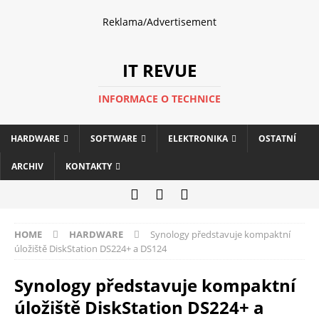
Reklama/Advertisement
IT REVUE
INFORMACE O TECHNICE
HARDWARE
SOFTWARE
ELEKTRONIKA
OSTATNÍ
ARCHIV
KONTAKTY
HOME
HARDWARE
Synology představuje kompaktní
úložiště DiskStation DS224+ a DS124
Synology představuje kompaktní
úložiště DiskStation DS224+ a