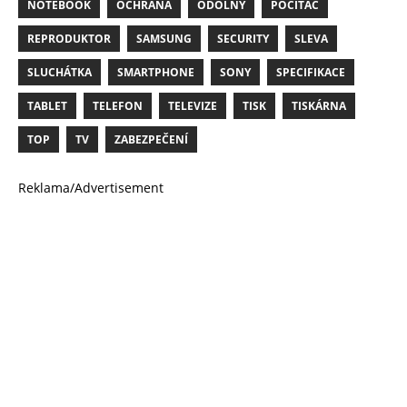
NOTEBOOK
OCHRANA
ODOLNÝ
POCITAC
REPRODUKTOR
SAMSUNG
SECURITY
SLEVA
SLUCHÁTKA
SMARTPHONE
SONY
SPECIFIKACE
TABLET
TELEFON
TELEVIZE
TISK
TISKÁRNA
TOP
TV
ZABEZPEČENÍ
Reklama/Advertisement