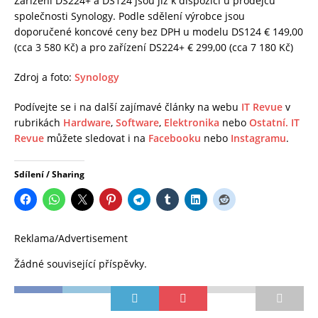
Zařízení DS224+ a DS124 jsou již k dispozici u prodejců
společnosti Synology. Podle sdělení výrobce jsou
doporučené koncové ceny bez DPH u modelu DS124 € 149,00
(cca 3 580 Kč) a pro zařízení DS224+ € 299,00 (cca 7 180 Kč)
Zdroj a foto:
Synology
Podívejte se i na další zajímavé články na webu
IT Revue
v
rubrikách
Hardware
,
Software
,
Elektronika
nebo
Ostatní.
IT
Revue
můžete sledovat i na
Facebooku
nebo
Instagramu
.
Sdílení / Sharing
Reklama/Advertisement
Žádné související příspěvky.