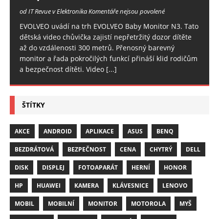
od IT Revue v Elektronika
Komentáře nejsou povolené
EVOLVEO uvádí na trh EVOLVEO Baby Monitor N3. Tato
dětská video chůvička zajistí nepřetržitý dozor dítěte
až do vzdálenosti 300 metrů. Přenosný barevný
monitor a řada pokročilých funkcí přináší klid rodičům
a bezpečnost dítěti. Video
[...]
ŠTÍTKY
AKCE
ANDROID
APLIKACE
ASUS
BENQ
BEZDRÁTOVÁ
BEZPEČNOST
CENA
CHYTRÝ
DELL
DISK
DISPLEJ
FOTOAPARÁT
HERNÍ
HONOR
HP
HUAWEI
KAMERA
KLÁVESNICE
LENOVO
MOBIL
MOBILNÍ
MONITOR
MOTOROLA
MYŠ