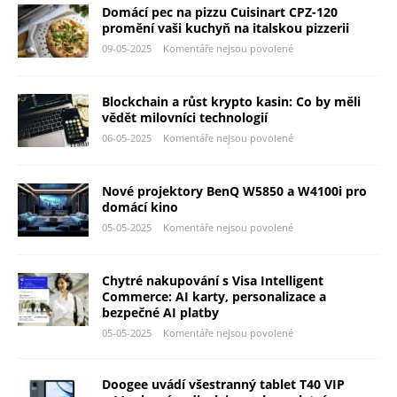
Domácí pec na pizzu Cuisinart CPZ-120
promění vaši kuchyň na italskou pizzerii
09-05-2025
Komentáře nejsou povolené
Blockchain a růst krypto kasin: Co by měli
vědět milovníci technologií
06-05-2025
Komentáře nejsou povolené
Nové projektory BenQ W5850 a W4100i pro
domácí kino
05-05-2025
Komentáře nejsou povolené
Chytré nakupování s Visa Intelligent
Commerce: AI karty, personalizace a
bezpečné AI platby
05-05-2025
Komentáře nejsou povolené
Doogee uvádí všestranný tablet T40 VIP