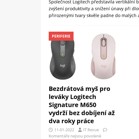
Společnost Logitech představila vertikální 
zvýšení produktivity a snížení únavy při dl
přirozenými tvary skvěle padne do malých 
PERIFERIE
Bezdrátová myš pro
leváky Logitech
Signature M650
vydrží bez dobíjení až
dva roky práce
11-01-2022
IT Revue
Komentáře nejsou povolené