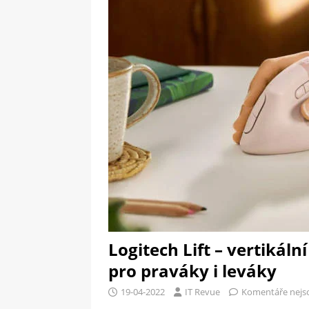
[ 09-05-2025 ]
Domácí pec 
pizzerii
OSTATNÍ
[ 06-05-2025 ]
Blockchain a
SOFTWARE
Logitech Lift – vertiká
pro praváky i leváky
19-04-2022
IT Revue
Komentáře nejs