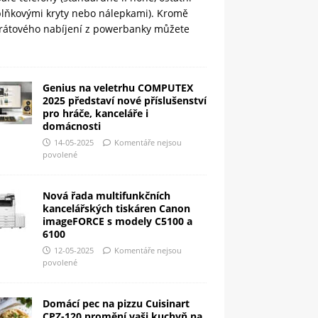
plňkovými kryty nebo nálepkami). Kromě
rátového nabíjení z powerbanky můžete
Genius na veletrhu COMPUTEX
2025 představí nové příslušenství
pro hráče, kanceláře i
domácnosti
14-05-2025
Komentáře nejsou
povolené
Nová řada multifunkčních
kancelářských tiskáren Canon
imageFORCE s modely C5100 a
6100
12-05-2025
Komentáře nejsou
povolené
Domácí pec na pizzu Cuisinart
CPZ-120 promění vaši kuchyň na