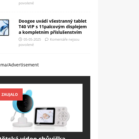
povolené
Doogee uvádí všestranný tablet
T40 VIP s 11palcovým displejem
a kompletním příslušenstvím
05-05-2025
Komentáře nejsou
povolené
ama/Advertisement
ZAUJALO
Dětská video chůvička