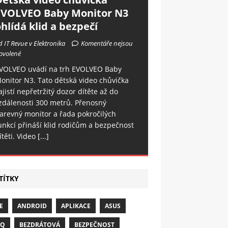
EVOLVEO Baby Monitor N3
hlídá klid a bezpečí
d IT Revue v Elektronika
Komentáře nejsou
ovolené
VOLVEO uvádí na trh EVOLVEO Baby
onitor N3. Tato dětská video chůvička
ajistí nepřetržitý dozor dítěte až do
zdálenosti 300 metrů. Přenosný
arevný monitor a řada pokročilých
unkcí přináší klid rodičům a bezpečnost
ítěti. Video
[...]
TÍTKY
E
ANDROID
APLIKACE
ASUS
NQ
BEZDRÁTOVÁ
BEZPEČNOST