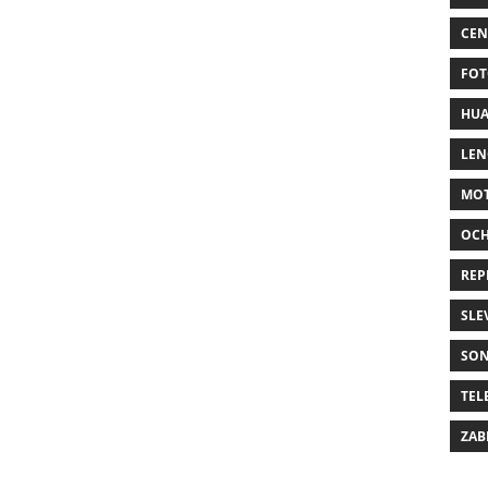
CEN
FOT
HUA
LE
MO
OC
REP
SLE
SO
TEL
ZAB