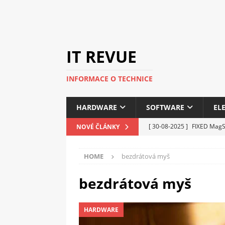
IT REVUE
INFORMACE O TECHNICE
HARDWARE
SOFTWARE
EL
[ 30-08-2025 ]
FIXED MagSa
NOVÉ ČLÁNKY
ELEKTRONIKA
HOME
bezdrátová myš
[ 14-05-2025 ]
Genius na v
kanceláře i domácnosti
bezdrátová myš
[ 12-05-2025 ]
Nová řada 
HARDWARE
C5100 a 6100
PERIFERI