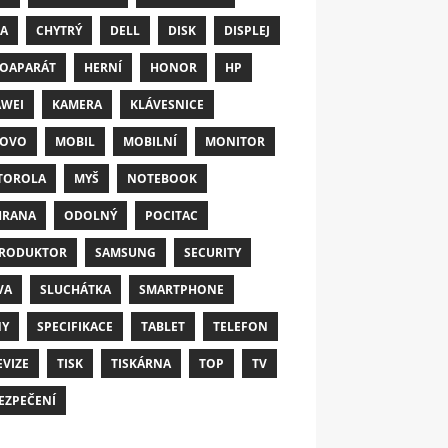
A
CHYTRÝ
DELL
DISK
DISPLEJ
OAPARÁT
HERNÍ
HONOR
HP
WEI
KAMERA
KLÁVESNICE
NOVO
MOBIL
MOBILNÍ
MONITOR
TOROLA
MYŠ
NOTEBOOK
HRANA
ODOLNÝ
POCITAC
RODUKTOR
SAMSUNG
SECURITY
VA
SLUCHÁTKA
SMARTPHONE
NY
SPECIFIKACE
TABLET
TELEFON
EVIZE
TISK
TISKÁRNA
TOP
TV
EZPEČENÍ