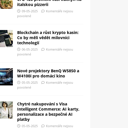
italskou pizzerii
09-05-2025
Komentáře nejsou
povolené
Blockchain a růst krypto kasin:
Co by měli vědět milovníci
technologií
06-05-2025
Komentáře nejsou
povolené
Nové projektory BenQ W5850 a
W4100i pro domácí kino
05-05-2025
Komentáře nejsou
povolené
Chytré nakupování s Visa
Intelligent Commerce: AI karty,
personalizace a bezpečné AI
platby
05-05-2025
Komentáře nejsou