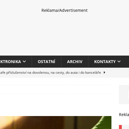
Reklama/Advertisement
EKTRONIKA
OSTATNÍ
ARCHIV
KONTAKTY
fe příslušenství na dovolenou, na cesty, do auta i do kanceláře
eletrhu COMPUTEX 2025 představí nové příslušenství pro hráče,
HARDWARE
multifunkčních kancelářských tiskáren Canon imageFORCE s modely
Rekl
E