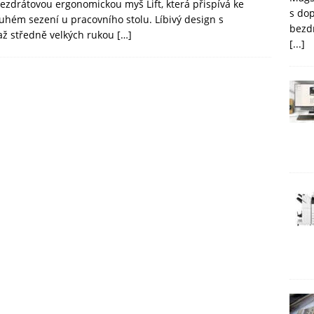
bezdrátovou ergonomickou myš Lift, která přispívá ke
s do
ouhém sezení u pracovního stolu. Líbivý design s
bezd
až středně velkých rukou
[…]
[...]