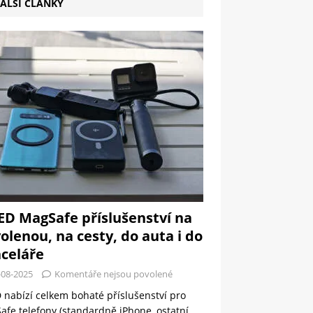
ALŠÍ ČLÁNKY
ED MagSafe příslušenství na
olenou, na cesty, do auta i do
celáře
-08-2025
Komentáře nejsou povolené
 nabízí celkem bohaté příslušenství pro
fe telefony (standardně iPhone, ostatní