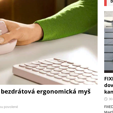
D
na pizzu Cuisinart CPZ-120 promění vaši kuchyň na italskou
 růst krypto kasin: Co by měli vědět milovníci technologií
FIX
dov
lní bezdrátová ergonomická myš
kan
30
FIXED
ou povolené
MagSa