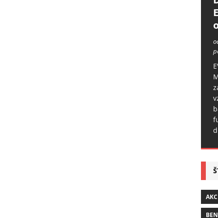
o
o
p
E
M
z
v
b
f
d
Š
AKC
BE