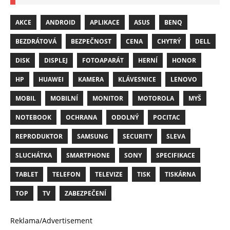
AKCE
ANDROID
APLIKACE
ASUS
BENQ
BEZDRÁTOVÁ
BEZPEČNOST
CENA
CHYTRÝ
DELL
DISK
DISPLEJ
FOTOAPARÁT
HERNÍ
HONOR
HP
HUAWEI
KAMERA
KLÁVESNICE
LENOVO
MOBIL
MOBILNÍ
MONITOR
MOTOROLA
MYŠ
NOTEBOOK
OCHRANA
ODOLNÝ
POCITAC
REPRODUKTOR
SAMSUNG
SECURITY
SLEVA
SLUCHÁTKA
SMARTPHONE
SONY
SPECIFIKACE
TABLET
TELEFON
TELEVIZE
TISK
TISKÁRNA
TOP
TV
ZABEZPEČENÍ
Reklama/Advertisement