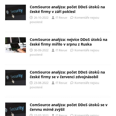
ComSource analýza: počet DDoS útoků na
české firmy v září poklesl
26-10-2022
IT Revue
Komentáře nejsou
povolené
ComSource analýza: nejvíce DDoS útoků na
české firmy mířilo v srpnu z Ruska
30-09-2022
IT Revue
Komentáře nejsou
povolené
ComSource analýza: počet DDoS útoků na
české firmy se v červenci zdvojnásobil
23-08-2022
IT Revue
Komentáře nejsou
povolené
ComSource analýza: počet DDoS útoků se v
červnu mírně zvýšil
27-07-2022
IT Revue
Komentáře nejsou