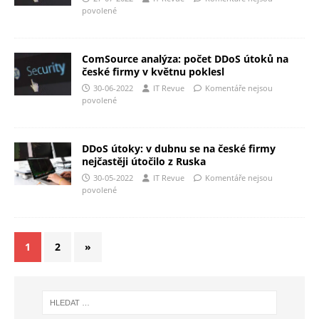
povolené
ComSource analýza: počet DDoS útoků na
české firmy v květnu poklesl
30-06-2022
IT Revue
Komentáře nejsou
povolené
DDoS útoky: v dubnu se na české firmy
nejčastěji útočilo z Ruska
30-05-2022
IT Revue
Komentáře nejsou
povolené
1
2
»