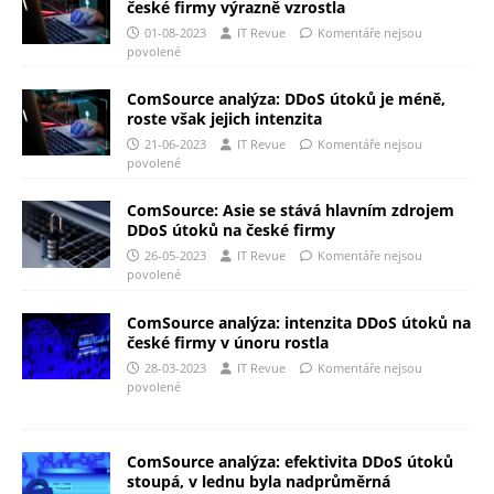
české firmy výrazně vzrostla
01-08-2023
IT Revue
Komentáře nejsou
povolené
ComSource analýza: DDoS útoků je méně,
roste však jejich intenzita
21-06-2023
IT Revue
Komentáře nejsou
povolené
ComSource: Asie se stává hlavním zdrojem
DDoS útoků na české firmy
26-05-2023
IT Revue
Komentáře nejsou
povolené
ComSource analýza: intenzita DDoS útoků na
české firmy v únoru rostla
28-03-2023
IT Revue
Komentáře nejsou
povolené
ComSource analýza: efektivita DDoS útoků
stoupá, v lednu byla nadprůměrná