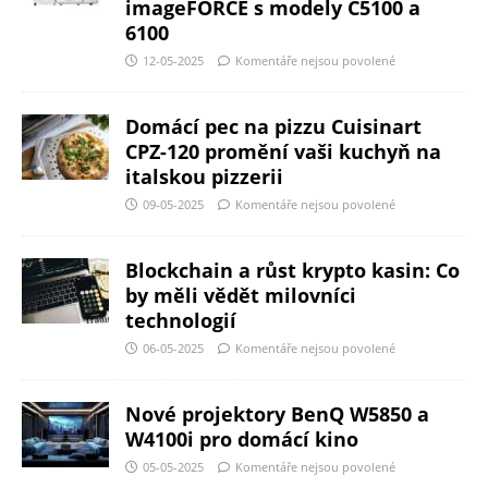
imageFORCE s modely C5100 a
6100
12-05-2025
Komentáře nejsou povolené
Domácí pec na pizzu Cuisinart
CPZ-120 promění vaši kuchyň na
italskou pizzerii
09-05-2025
Komentáře nejsou povolené
Blockchain a růst krypto kasin: Co
by měli vědět milovníci
technologií
06-05-2025
Komentáře nejsou povolené
Nové projektory BenQ W5850 a
W4100i pro domácí kino
05-05-2025
Komentáře nejsou povolené