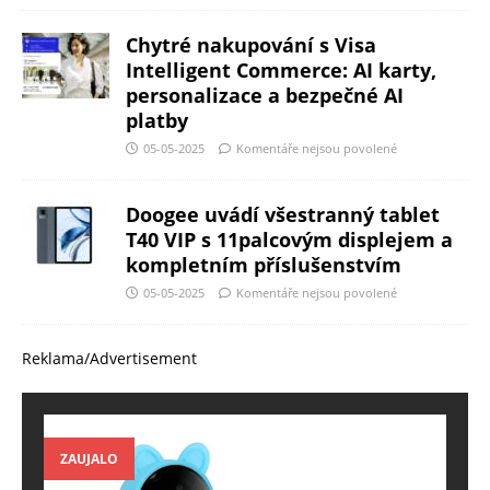
Chytré nakupování s Visa
Intelligent Commerce: AI karty,
personalizace a bezpečné AI
platby
05-05-2025
Komentáře nejsou povolené
Doogee uvádí všestranný tablet
T40 VIP s 11palcovým displejem a
kompletním příslušenstvím
05-05-2025
Komentáře nejsou povolené
Reklama/Advertisement
ZAUJALO