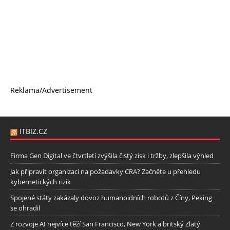
Reklama/Advertisement
ITBIZ.CZ
Firma Gen Digital ve čtvrtletí zvýšila čistý zisk i tržby, zlepšila výhled
Jak připravit organizaci na požadavky CRA? Začněte u přehledu
kybernetických rizik
Spojené státy zakázaly dovoz humanoidních robotů z Číny, Peking
se ohradil
Z rozvoje AI nejvíce těží San Francisco, New York a britský Zlatý