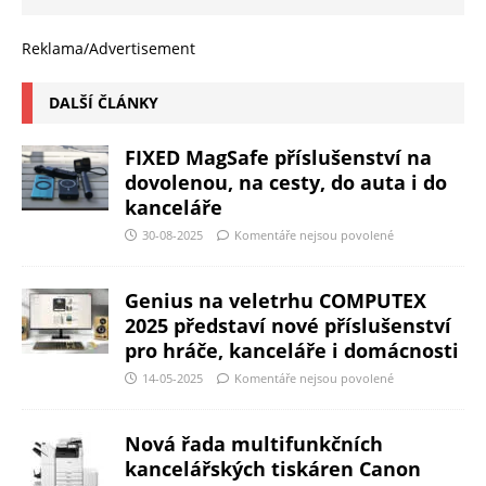
Reklama/Advertisement
DALŠÍ ČLÁNKY
FIXED MagSafe příslušenství na
dovolenou, na cesty, do auta i do
kanceláře
30-08-2025
Komentáře nejsou povolené
Genius na veletrhu COMPUTEX
2025 představí nové příslušenství
pro hráče, kanceláře i domácnosti
14-05-2025
Komentáře nejsou povolené
Nová řada multifunkčních
kancelářských tiskáren Canon