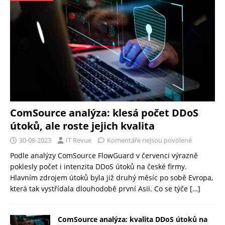
ComSource analýza: klesá počet DDoS
útoků, ale roste jejich kvalita
30-08-2023
IT Revue
Komentáře nejsou povolené
Podle analýzy ComSource FlowGuard v červenci výrazně
poklesly počet i intenzita DDoS útoků na české firmy.
Hlavním zdrojem útoků byla již druhý měsíc po sobě Evropa,
která tak vystřídala dlouhodobě první Asii. Co se týče
[…]
ComSource analýza: kvalita DDoS útoků na