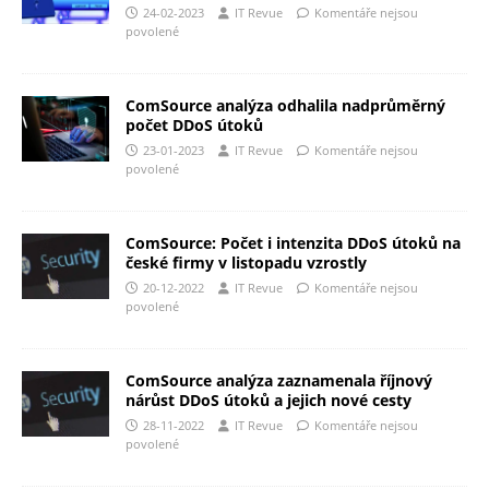
24-02-2023
IT Revue
Komentáře nejsou
povolené
ComSource analýza odhalila nadprůměrný
počet DDoS útoků
23-01-2023
IT Revue
Komentáře nejsou
povolené
ComSource: Počet i intenzita DDoS útoků na
české firmy v listopadu vzrostly
20-12-2022
IT Revue
Komentáře nejsou
povolené
ComSource analýza zaznamenala říjnový
nárůst DDoS útoků a jejich nové cesty
28-11-2022
IT Revue
Komentáře nejsou
povolené