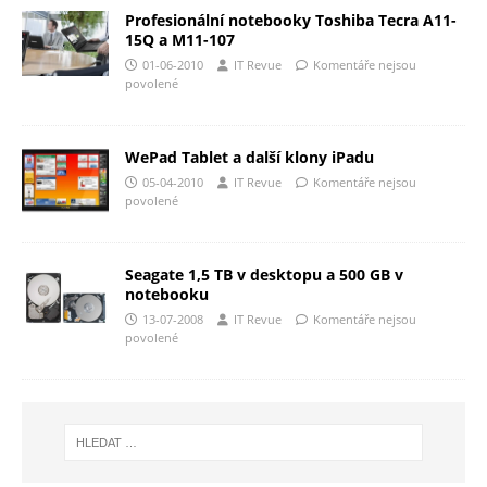
Profesionální notebooky Toshiba Tecra A11-
15Q a M11-107
01-06-2010
IT Revue
Komentáře nejsou
povolené
WePad Tablet a další klony iPadu
05-04-2010
IT Revue
Komentáře nejsou
povolené
Seagate 1,5 TB v desktopu a 500 GB v
notebooku
13-07-2008
IT Revue
Komentáře nejsou
povolené