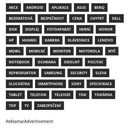
AKCE
ANDROID
APLIKACE
ASUS
BENQ
BEZDRÁTOVÁ
BEZPEČNOST
CENA
CHYTRÝ
DELL
DISK
DISPLEJ
FOTOAPARÁT
HERNÍ
HONOR
HP
HUAWEI
KAMERA
KLÁVESNICE
LENOVO
MOBIL
MOBILNÍ
MONITOR
MOTOROLA
MYŠ
NOTEBOOK
OCHRANA
ODOLNÝ
POCITAC
REPRODUKTOR
SAMSUNG
SECURITY
SLEVA
SLUCHÁTKA
SMARTPHONE
SONY
SPECIFIKACE
TABLET
TELEFON
TELEVIZE
TISK
TISKÁRNA
TOP
TV
ZABEZPEČENÍ
Reklama/Advertisement