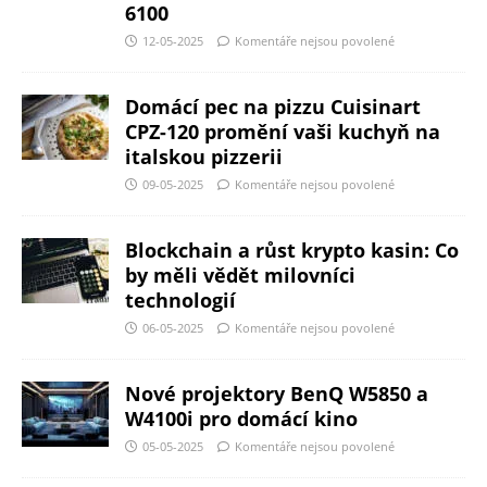
6100
12-05-2025
Komentáře nejsou povolené
Domácí pec na pizzu Cuisinart
CPZ-120 promění vaši kuchyň na
italskou pizzerii
09-05-2025
Komentáře nejsou povolené
Blockchain a růst krypto kasin: Co
by měli vědět milovníci
technologií
06-05-2025
Komentáře nejsou povolené
Nové projektory BenQ W5850 a
W4100i pro domácí kino
05-05-2025
Komentáře nejsou povolené