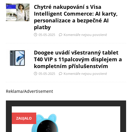
Chytré nakupování s Visa
Intelligent Commerce: AI karty,
personalizace a bezpečné AI
platby
05-05-2025
Komentáře nejsou povolené
Doogee uvádí všestranný tablet
T40 VIP s 11palcovým displejem a
kompletním příslušenstvím
05-05-2025
Komentáře nejsou povolené
Reklama/Advertisement
ZAUJALO