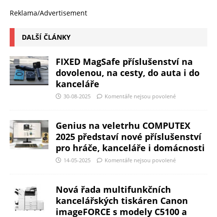
Reklama/Advertisement
DALŠÍ ČLÁNKY
FIXED MagSafe příslušenství na
dovolenou, na cesty, do auta i do
kanceláře
30-08-2025
Komentáře nejsou povolené
Genius na veletrhu COMPUTEX
2025 představí nové příslušenství
pro hráče, kanceláře i domácnosti
14-05-2025
Komentáře nejsou povolené
Nová řada multifunkčních
kancelářských tiskáren Canon
imageFORCE s modely C5100 a