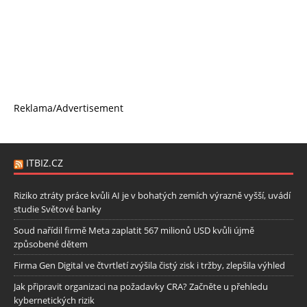
Reklama/Advertisement
ITBIZ.CZ
Riziko ztráty práce kvůli AI je v bohatých zemích výrazně vyšší, uvádí
studie Světové banky
Soud nařídil firmě Meta zaplatit 567 milionů USD kvůli újmě
způsobené dětem
Firma Gen Digital ve čtvrtletí zvýšila čistý zisk i tržby, zlepšila výhled
Jak připravit organizaci na požadavky CRA? Začněte u přehledu
kybernetických rizik