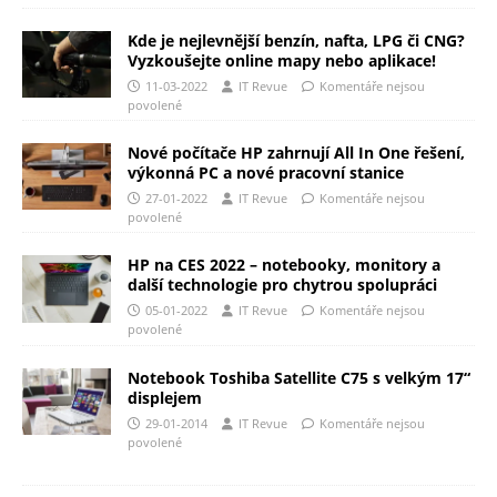
Kde je nejlevnější benzín, nafta, LPG či CNG?
Vyzkoušejte online mapy nebo aplikace!
11-03-2022
IT Revue
Komentáře nejsou
povolené
Nové počítače HP zahrnují All In One řešení,
výkonná PC a nové pracovní stanice
27-01-2022
IT Revue
Komentáře nejsou
povolené
HP na CES 2022 – notebooky, monitory a
další technologie pro chytrou spolupráci
05-01-2022
IT Revue
Komentáře nejsou
povolené
Notebook Toshiba Satellite C75 s velkým 17“
displejem
29-01-2014
IT Revue
Komentáře nejsou
povolené