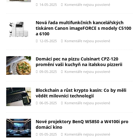
14-05-2025
Komentáře nejsou povolené
Nová řada multifunkčních kancelářských
tiskáren Canon imageFORCE s modely C5100
a 6100
12-05-2025
Komentáře nejsou povolené
Domácí pec na pizzu Cuisinart CPZ-120
promění vaši kuchyň na italskou pizzerii
09-05-2025
Komentáře nejsou povolené
Blockchain a růst krypto kasin: Co by měli
vědět milovníci technologií
06-05-2025
Komentáře nejsou povolené
Nové projektory BenQ W5850 a W4100i pro
domácí kino
05-05-2025
Komentáře nejsou povolené