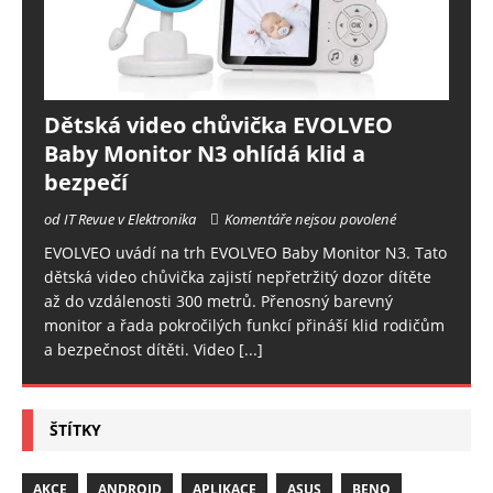
Dětská video chůvička EVOLVEO
Baby Monitor N3 ohlídá klid a
bezpečí
od IT Revue v Elektronika
Komentáře nejsou povolené
EVOLVEO uvádí na trh EVOLVEO Baby Monitor N3. Tato
dětská video chůvička zajistí nepřetržitý dozor dítěte
až do vzdálenosti 300 metrů. Přenosný barevný
monitor a řada pokročilých funkcí přináší klid rodičům
a bezpečnost dítěti. Video
[...]
ŠTÍTKY
AKCE
ANDROID
APLIKACE
ASUS
BENQ