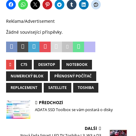
Reklama/Advertisement
Žádné související příspěvky.
C75
DESKTOP
NOTEBOOK
NUMERICKÝ BLOK
PŘENOSNÝ POČÍTAČ
REPLACEMENT
SATELLITE
TOSHIBA
PŘEDCHOZÍ
ADATA SSD Toolbox se vám postará o disky
DALŠÍ
Nová řada Smart LED TV Toshiba L3, W3 a D3