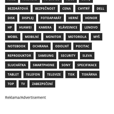
BEZDRÁTOVÁ
BEZPEČNOST
CENA
CHYTRÝ
DELL
DISK
DISPLEJ
FOTOAPARÁT
HERNÍ
HONOR
HP
HUAWEI
KAMERA
KLÁVESNICE
LENOVO
MOBIL
MOBILNÍ
MONITOR
MOTOROLA
MYŠ
NOTEBOOK
OCHRANA
ODOLNÝ
POCITAC
REPRODUKTOR
SAMSUNG
SECURITY
SLEVA
SLUCHÁTKA
SMARTPHONE
SONY
SPECIFIKACE
TABLET
TELEFON
TELEVIZE
TISK
TISKÁRNA
TOP
TV
ZABEZPEČENÍ
Reklama/Advertisement