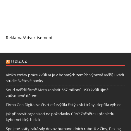
Reklama/Advertisement
ITBIZ.CZ
Riziko ztráty práce kvůli AI je v bohatých zemích výrazně vyšší, uvádí
studie Světové banky
Soud nařídil firmě Meta zaplatit 567 milionů USD kvůli újmě
způsobené dětem
Firma Gen Digital ve čtvrtletí zvýšila čistý zisk i tržby, zlepšila výhled
Jak připravit organizaci na požadavky CRA? Začněte u přehledu
kybernetických rizik
Spojené státy zakázaly dovoz humanoidních robotů z Číny, Peking