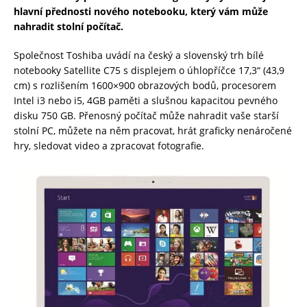
hlavní přednosti nového notebooku, který vám může
nahradit stolní počítač.
Společnost Toshiba uvádí na český a slovenský trh bílé
notebooky Satellite C75 s displejem o úhlopříčce 17,3“ (43,9
cm) s rozlišením 1600×900 obrazových bodů, procesorem
Intel i3 nebo i5, 4GB paměti a slušnou kapacitou pevného
disku 750 GB. Přenosný počítač může nahradit vaše starší
stolní PC, můžete na něm pracovat, hrát graficky nenáročené
hry, sledovat video a zpracovat fotografie.