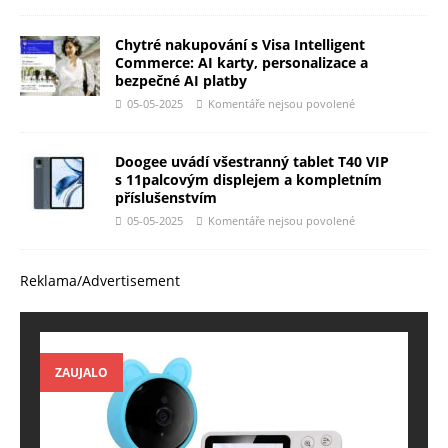
Chytré nakupování s Visa Intelligent
Commerce: AI karty, personalizace a
bezpečné AI platby
05-05-2025
Komentáře nejsou povolené
Doogee uvádí všestranný tablet T40 VIP
s 11palcovým displejem a kompletním
příslušenstvím
05-05-2025
Komentáře nejsou povolené
Reklama/Advertisement
ZAUJALO