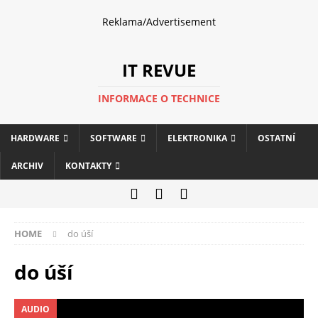
Reklama/Advertisement
IT REVUE
INFORMACE O TECHNICE
HARDWARE
SOFTWARE
ELEKTRONIKA
OSTATNÍ
ARCHIV
KONTAKTY
HOME
do úší
do úší
AUDIO