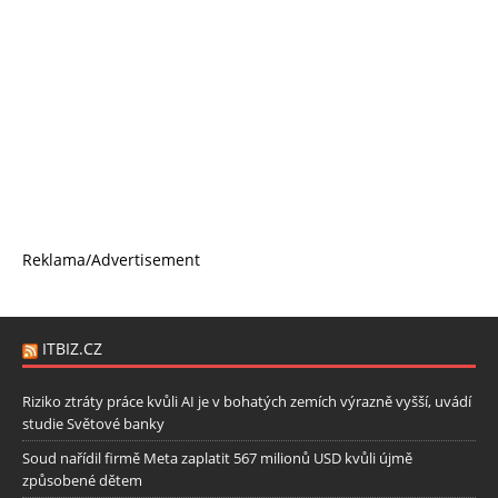
Reklama/Advertisement
ITBIZ.CZ
Riziko ztráty práce kvůli AI je v bohatých zemích výrazně vyšší, uvádí
studie Světové banky
Soud nařídil firmě Meta zaplatit 567 milionů USD kvůli újmě
způsobené dětem