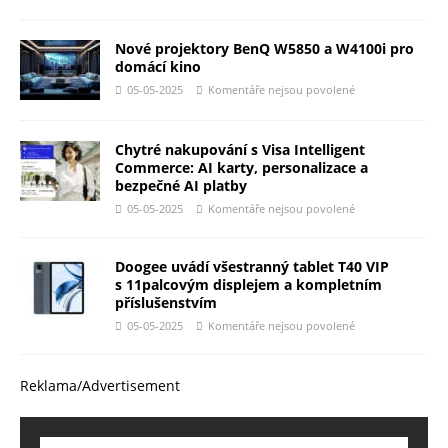
Nové projektory BenQ W5850 a W4100i pro
domácí kino
05-05-2025
Komentáře nejsou povolené
Chytré nakupování s Visa Intelligent
Commerce: AI karty, personalizace a
bezpečné AI platby
05-05-2025
Komentáře nejsou povolené
Doogee uvádí všestranný tablet T40 VIP
s 11palcovým displejem a kompletním
příslušenstvím
05-05-2025
Komentáře nejsou povolené
Reklama/Advertisement