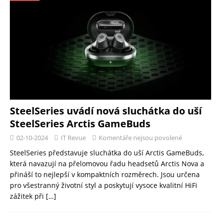
SteelSeries uvádí nová sluchátka do uší
SteelSeries Arctis GameBuds
02-10-2024
IT Revue
Komentáře nejsou povolené
SteelSeries představuje sluchátka do uší Arctis GameBuds,
která navazují na přelomovou řadu headsetů Arctis Nova a
přináší to nejlepší v kompaktních rozměrech. Jsou určena
pro všestranný životní styl a poskytují vysoce kvalitní HiFi
zážitek při
[…]