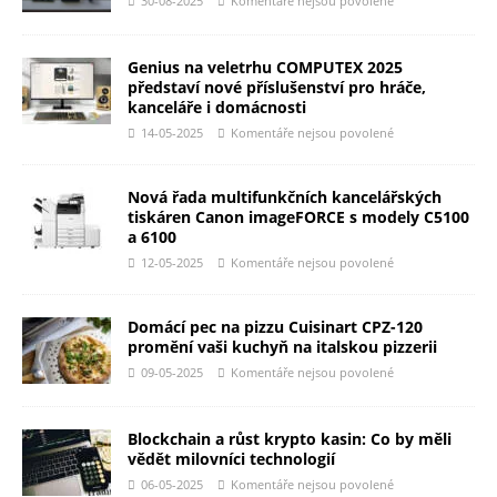
30-08-2025
Komentáře nejsou povolené
Genius na veletrhu COMPUTEX 2025
představí nové příslušenství pro hráče,
kanceláře i domácnosti
14-05-2025
Komentáře nejsou povolené
Nová řada multifunkčních kancelářských
tiskáren Canon imageFORCE s modely C5100
a 6100
12-05-2025
Komentáře nejsou povolené
Domácí pec na pizzu Cuisinart CPZ-120
promění vaši kuchyň na italskou pizzerii
09-05-2025
Komentáře nejsou povolené
Blockchain a růst krypto kasin: Co by měli
vědět milovníci technologií
06-05-2025
Komentáře nejsou povolené