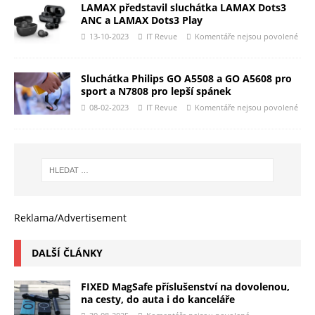
LAMAX představil sluchátka LAMAX Dots3
ANC a LAMAX Dots3 Play
13-10-2023
IT Revue
Komentáře nejsou povolené
Sluchátka Philips GO A5508 a GO A5608 pro
sport a N7808 pro lepší spánek
08-02-2023
IT Revue
Komentáře nejsou povolené
Reklama/Advertisement
DALŠÍ ČLÁNKY
FIXED MagSafe příslušenství na dovolenou,
na cesty, do auta i do kanceláře