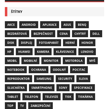
ŠTÍTKY
AKCE
ANDROID
APLIKACE
ASUS
BENQ
BEZDRÁTOVÁ
BEZPEČNOST
CENA
CHYTRÝ
DELL
DISK
DISPLEJ
FOTOAPARÁT
HERNÍ
HONOR
HP
HUAWEI
KAMERA
KLÁVESNICE
LENOVO
MOBIL
MOBILNÍ
MONITOR
MOTOROLA
MYŠ
NOTEBOOK
OCHRANA
ODOLNÝ
POCITAC
REPRODUKTOR
SAMSUNG
SECURITY
SLEVA
SLUCHÁTKA
SMARTPHONE
SONY
SPECIFIKACE
TABLET
TELEFON
TELEVIZE
TISK
TISKÁRNA
TOP
TV
ZABEZPEČENÍ