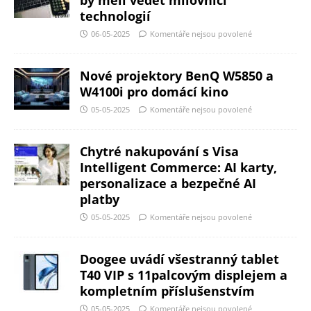
by měli vědět milovníci
technologií
06-05-2025
Komentáře nejsou povolené
Nové projektory BenQ W5850 a
W4100i pro domácí kino
05-05-2025
Komentáře nejsou povolené
Chytré nakupování s Visa
Intelligent Commerce: AI karty,
personalizace a bezpečné AI
platby
05-05-2025
Komentáře nejsou povolené
Doogee uvádí všestranný tablet
T40 VIP s 11palcovým displejem a
kompletním příslušenstvím
05-05-2025
Komentáře nejsou povolené