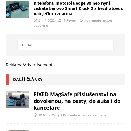
K telefonu motorola edge 30 neo nyní
získáte Lenovo Smart Clock 2 s bezdrátovou
nabíječkou zdarma
21-11-2022
IT Revue
Komentáře nejsou
povolené
Reklama/Advertisement
DALŠÍ ČLÁNKY
FIXED MagSafe příslušenství na
dovolenou, na cesty, do auta i do
kanceláře
30-08-2025
Komentáře nejsou povolené