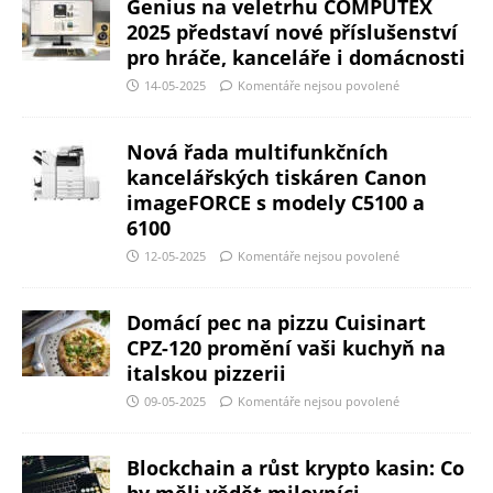
Genius na veletrhu COMPUTEX
2025 představí nové příslušenství
pro hráče, kanceláře i domácnosti
14-05-2025
Komentáře nejsou povolené
Nová řada multifunkčních
kancelářských tiskáren Canon
imageFORCE s modely C5100 a
6100
12-05-2025
Komentáře nejsou povolené
Domácí pec na pizzu Cuisinart
CPZ-120 promění vaši kuchyň na
italskou pizzerii
09-05-2025
Komentáře nejsou povolené
Blockchain a růst krypto kasin: Co