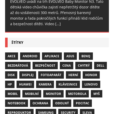
EVOLVEO uvádí na trh EVOLVEO Baby Monitor N3. Tato
dětská video chůvička zajistí nepřetržitý dozor dítěte
až do vzdálenosti 300 metrů. Přenosný barevný
monitor a řada pokročilých funkcí přináší klid rodičům
a bezpečnost dítěti. Video
[...]
ŠTÍTKY
AKCE
ANDROID
APLIKACE
ASUS
BENQ
BEZDRÁTOVÁ
BEZPEČNOST
CENA
CHYTRÝ
DELL
DISK
DISPLEJ
FOTOAPARÁT
HERNÍ
HONOR
HP
HUAWEI
KAMERA
KLÁVESNICE
LENOVO
MOBIL
MOBILNÍ
MONITOR
MOTOROLA
MYŠ
NOTEBOOK
OCHRANA
ODOLNÝ
POCITAC
REPRODUKTOR
SAMSUNG
SECURITY
SLEVA