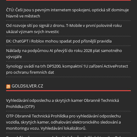
ČTÚ: Češi jsou s pevným internetem spokojeni, optická síť dominuje
hlavně ve městech
Od rozvoje sítí po signál z dronu. T-Mobile v první polovině roku
ukázal význam svých investic
EK: ChatGPT i Roblox mohou spadat pod přísnější pravidla
Náklady na podpůrnou AI převýší do roku 2028 plat samotného
vývojáře
Synology uvádí na trh DP5200, kompaktní 1U zařízení ActiveProtect
pro ochranu firemních dat
GOLDSILVER.CZ
Vyhledávání odposlechu a skrytých kamer Obranně Technická
Prohlídka (OTP)
OTP Obranně Technická Prohlídka pro vyhledávání odposlechu
vozidla, skrytých kamer, odhalování elektronického sledování a
monitoringu vozu. Vyhledávání lokalizátorů.