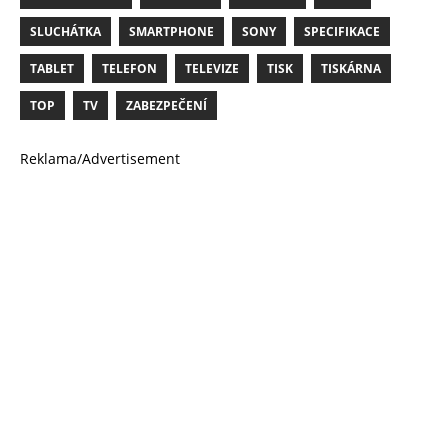
SLUCHÁTKA
SMARTPHONE
SONY
SPECIFIKACE
TABLET
TELEFON
TELEVIZE
TISK
TISKÁRNA
TOP
TV
ZABEZPEČENÍ
Reklama/Advertisement