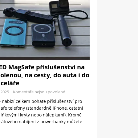
ED MagSafe příslušenství na
olenou, na cesty, do auta i do
celáře
-2025
Komentáře nejsou povolené
 nabízí celkem bohaté příslušenství pro
fe telefony (standardně iPhone, ostatní
plňkovými kryty nebo nálepkami). Kromě
rátového nabíjení z powerbanky můžete