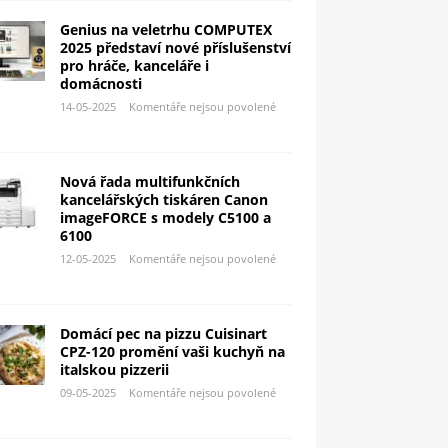
Genius na veletrhu COMPUTEX
2025 představí nové příslušenství
pro hráče, kanceláře i
domácnosti
14-05-2025
Komentáře nejsou povolené
Nová řada multifunkčních
kancelářských tiskáren Canon
imageFORCE s modely C5100 a
6100
12-05-2025
Komentáře nejsou povolené
Domácí pec na pizzu Cuisinart
CPZ-120 promění vaši kuchyň na
italskou pizzerii
09-05-2025
Komentáře nejsou povolené