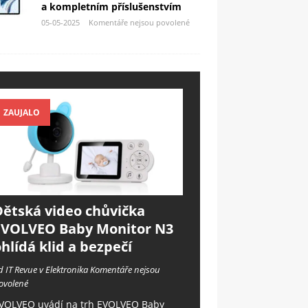
a kompletním příslušenstvím
05-05-2025
Komentáře nejsou povolené
ZAUJALO
Dětská video chůvička
EVOLVEO Baby Monitor N3
hlídá klid a bezpečí
d IT Revue v Elektronika
Komentáře nejsou
ovolené
VOLVEO uvádí na trh EVOLVEO Baby