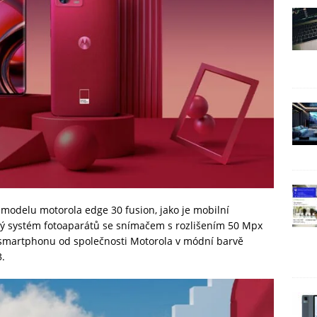
modelu motorola edge 30 fusion, jako je mobilní
ý systém fotoaparátů se snímačem s rozlišením 50 Mpx
t smartphonu od společnosti Motorola v módní barvě
3.