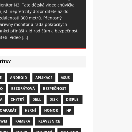
onitor N3. Tato dětská video chůvička
ajistí nepřetržitý dozor dítěte až do
zdálenosti 300 metrů. Přenosný
arevný monitor a řada pokročilých
unkcí přináší klid rodičům a bezpečnost
ítěti. Video
[...]
TÍTKY
E
ANDROID
APLIKACE
ASUS
NQ
BEZDRÁTOVÁ
BEZPEČNOST
A
CHYTRÝ
DELL
DISK
DISPLEJ
OAPARÁT
HERNÍ
HONOR
HP
WEI
KAMERA
KLÁVESNICE