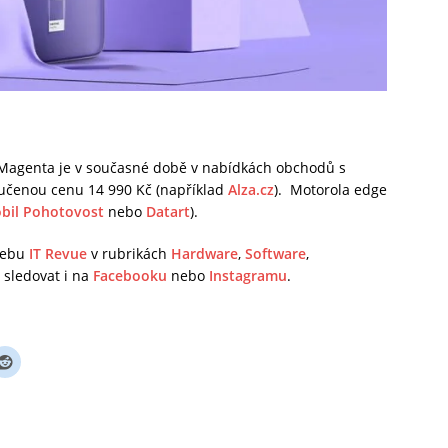
Magenta je v současné době v nabídkách obchodů s
ručenou cenu 14 990 Kč (například
Alza.cz
). Motorola edge
bil Pohotovost
nebo
Datart
).
 webu
IT Revue
v rubrikách
Hardware
,
Software
,
sledovat i na
Facebooku
nebo
Instagramu
.