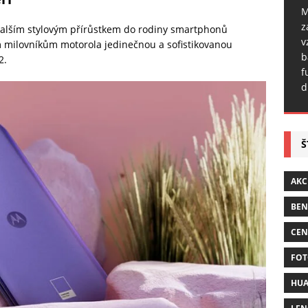
M
z
 dalším stylovým přírůstkem do rodiny smartphonů
v
 milovníkům motorola jedinečnou a sofistikovanou
b
2.
f
d
Š
AKC
BE
CEN
FOT
HUA