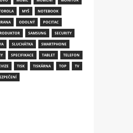
NOVO
MOBIL
MOBILNÍ
MONITOR
TOROLA
MYŠ
NOTEBOOK
HRANA
ODOLNÝ
POCITAC
RODUKTOR
SAMSUNG
SECURITY
VA
SLUCHÁTKA
SMARTPHONE
NY
SPECIFIKACE
TABLET
TELEFON
EVIZE
TISK
TISKÁRNA
TOP
TV
EZPEČENÍ