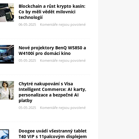
Blockchain a růst krypto kasin:
Co by měli vědět milovníci
technologií
06-05-2025
Komentáře nejsou povolené
Nové projektory BenQ W5850 a
W4100i pro domácí kino
05-05-2025
Komentáře nejsou povolené
Chytré nakupování s Visa
Intelligent Commerce: AI karty,
personalizace a bezpečné AI
platby
05-05-2025
Komentáře nejsou povolené
Doogee uvádí všestranný tablet
T40 VIP s 11palcovým displejem