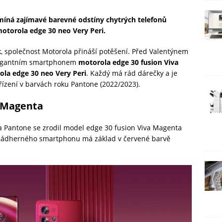
míná zajímavé barevné odstíny chytrých telefonů
otorola edge 30 neo Very Peri.
k, společnost Motorola přináší potěšení. Před Valentýnem
elegantním smartphonem
motorola edge 30 fusion Viva
la edge 30 neo Very Peri
. Každý má rád dárečky a je
řízení v barvách roku Pantone (2022/2023).
a Magenta
a Pantone se zrodil model edge 30 fusion Viva Magenta
 nádherného smartphonu má základ v červené barvě