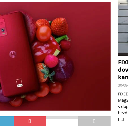
 růst krypto kasin: Co by měli vědět milovníci technologií
FIX
dov
kan
30-08
FIXED
MagSa
s do
bezd
[...]