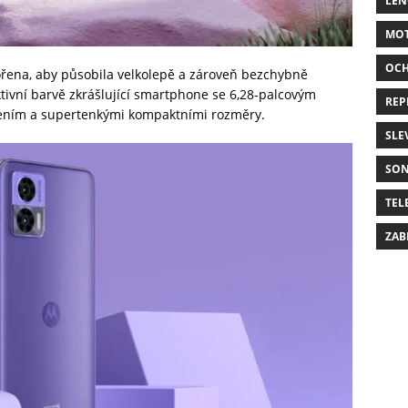
LE
MO
OC
ořena, aby působila velkolepě a zároveň bezchybně
ktivní barvě zkrášlující smartphone se 6,28-palcovým
REP
ením a supertenkými kompaktními rozměry.
SLE
SO
TEL
ZAB