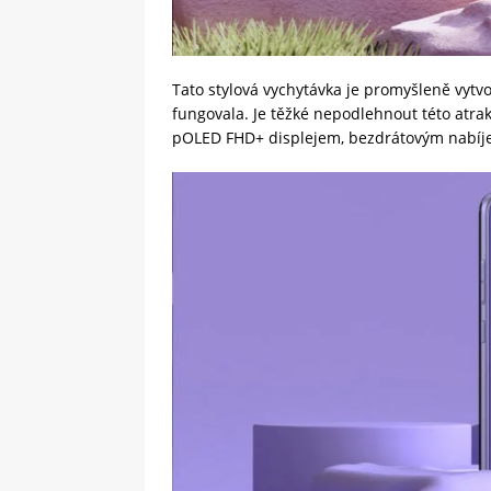
Tato stylová vychytávka je promyšleně vytv
fungovala. Je těžké nepodlehnout této atra
pOLED FHD+ displejem, bezdrátovým nabíj