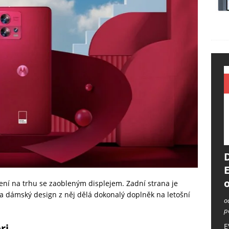
o
ení na trhu se zaobleným displejem. Zadní strana je
a dámský design z něj dělá dokonalý doplněk na letošní
o
p
E
ri