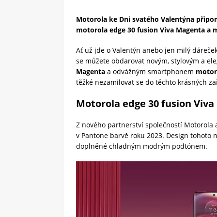
Motorola ke Dni svatého Valentýna připo
motorola edge 30 fusion Viva Magenta a m
Ať už jde o Valentýn anebo jen milý dáreče
se můžete obdarovat novým, stylovým a 
Magenta
a odvážným smartphonem
motoro
těžké nezamilovat se do těchto krásných za
Motorola edge 30 fusion Viv
Z nového partnerství společností Motorola 
v Pantone barvě roku 2023. Design tohoto
doplněné chladným modrým podtónem.