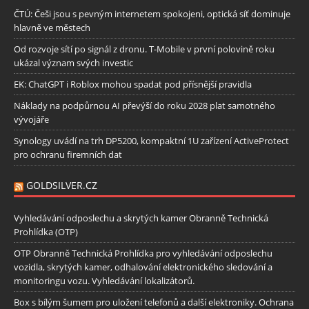
ČTÚ: Češi jsou s pevným internetem spokojeni, optická síť dominuje
hlavně ve městech
Od rozvoje sítí po signál z dronu. T-Mobile v první polovině roku
ukázal význam svých investic
EK: ChatGPT i Roblox mohou spadat pod přísnější pravidla
Náklady na podpůrnou AI převýší do roku 2028 plat samotného
vývojáře
Synology uvádí na trh DP5200, kompaktní 1U zařízení ActiveProtect
pro ochranu firemních dat
GOLDSILVER.CZ
Vyhledávání odposlechu a skrytých kamer Obranně Technická
Prohlídka (OTP)
OTP Obranně Technická Prohlídka pro vyhledávání odposlechu
vozidla, skrytých kamer, odhalování elektronického sledování a
monitoringu vozu. Vyhledávání lokalizátorů.
Box s bílým šumem pro uložení telefonů a další elektroniky. Ochrana