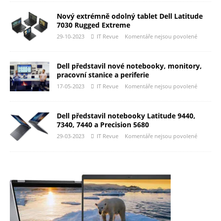
Nový extrémně odolný tablet Dell Latitude
7030 Rugged Extreme
29-10-2023
IT Revue
Komentáře nejsou povolené
Dell představil nové notebooky, monitory,
pracovní stanice a periferie
17-05-2023
IT Revue
Komentáře nejsou povolené
Dell představil notebooky Latitude 9440,
7340, 7440 a Precision 5680
29-03-2023
IT Revue
Komentáře nejsou povolené