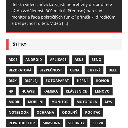
dětská video chůvička zajistí nepřetržitý dozor dítěte
až do vzdálenosti 300 metrů. Přenosný barevný
monitor a řada pokročilých funkcí přináší klid rodičům
a bezpečnost dítěti. Video
[...]
ŠTÍTKY
AKCE
ANDROID
APLIKACE
ASUS
BENQ
BEZDRÁTOVÁ
BEZPEČNOST
CENA
CHYTRÝ
DELL
DISK
DISPLEJ
FOTOAPARÁT
HERNÍ
HONOR
HP
HUAWEI
KAMERA
KLÁVESNICE
LENOVO
MOBIL
MOBILNÍ
MONITOR
MOTOROLA
MYŠ
NOTEBOOK
OCHRANA
ODOLNÝ
POCITAC
REPRODUKTOR
SAMSUNG
SECURITY
SLEVA