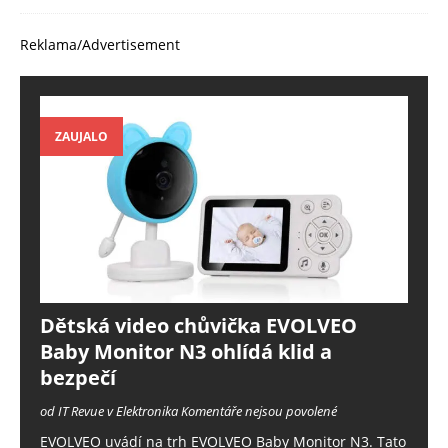
Reklama/Advertisement
ZAUJALO
Dětská video chůvička EVOLVEO
Baby Monitor N3 ohlídá klid a
bezpečí
od IT Revue v Elektronika
Komentáře nejsou povolené
EVOLVEO uvádí na trh EVOLVEO Baby Monitor N3. Tato