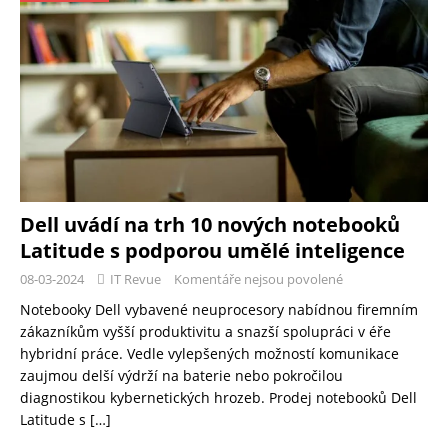
Dell uvádí na trh 10 nových notebooků
Latitude s podporou umělé inteligence
08-03-2024
IT Revue
Komentáře nejsou povolené
Notebooky Dell vybavené neuprocesory nabídnou firemním
zákazníkům vyšší produktivitu a snazší spolupráci v éře
hybridní práce. Vedle vylepšených možností komunikace
zaujmou delší výdrží na baterie nebo pokročilou
diagnostikou kybernetických hrozeb. Prodej notebooků Dell
Latitude s
[…]