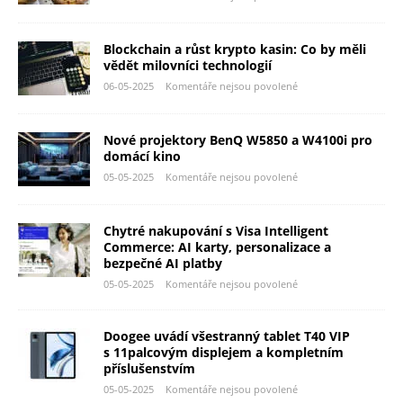
Blockchain a růst krypto kasin: Co by měli
vědět milovníci technologií
06-05-2025
Komentáře nejsou povolené
Nové projektory BenQ W5850 a W4100i pro
domácí kino
05-05-2025
Komentáře nejsou povolené
Chytré nakupování s Visa Intelligent
Commerce: AI karty, personalizace a
bezpečné AI platby
05-05-2025
Komentáře nejsou povolené
Doogee uvádí všestranný tablet T40 VIP
s 11palcovým displejem a kompletním
příslušenstvím
05-05-2025
Komentáře nejsou povolené