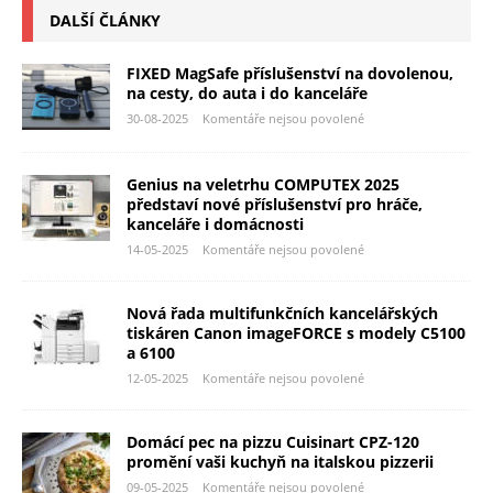
DALŠÍ ČLÁNKY
FIXED MagSafe příslušenství na dovolenou,
na cesty, do auta i do kanceláře
30-08-2025
Komentáře nejsou povolené
Genius na veletrhu COMPUTEX 2025
představí nové příslušenství pro hráče,
kanceláře i domácnosti
14-05-2025
Komentáře nejsou povolené
Nová řada multifunkčních kancelářských
tiskáren Canon imageFORCE s modely C5100
a 6100
12-05-2025
Komentáře nejsou povolené
Domácí pec na pizzu Cuisinart CPZ-120
promění vaši kuchyň na italskou pizzerii
09-05-2025
Komentáře nejsou povolené