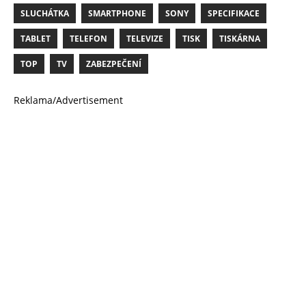
SLUCHÁTKA
SMARTPHONE
SONY
SPECIFIKACE
TABLET
TELEFON
TELEVIZE
TISK
TISKÁRNA
TOP
TV
ZABEZPEČENÍ
Reklama/Advertisement