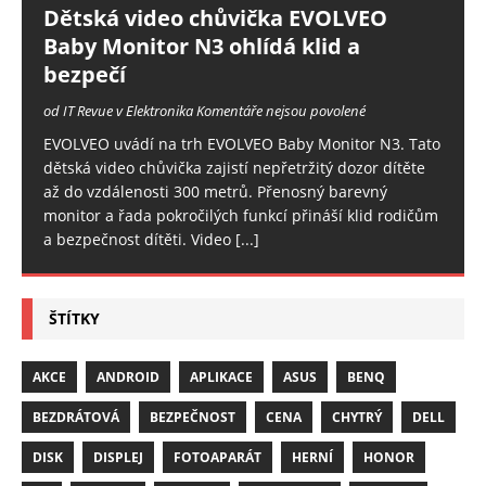
Dětská video chůvička EVOLVEO
Baby Monitor N3 ohlídá klid a
bezpečí
od IT Revue v Elektronika
Komentáře nejsou povolené
EVOLVEO uvádí na trh EVOLVEO Baby Monitor N3. Tato
dětská video chůvička zajistí nepřetržitý dozor dítěte
až do vzdálenosti 300 metrů. Přenosný barevný
monitor a řada pokročilých funkcí přináší klid rodičům
a bezpečnost dítěti. Video
[...]
ŠTÍTKY
AKCE
ANDROID
APLIKACE
ASUS
BENQ
BEZDRÁTOVÁ
BEZPEČNOST
CENA
CHYTRÝ
DELL
DISK
DISPLEJ
FOTOAPARÁT
HERNÍ
HONOR