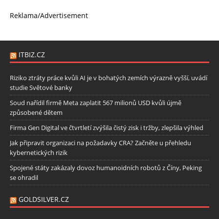
Reklama/Advertisement
ITBIZ.CZ
Riziko ztráty práce kvůli AI je v bohatých zemích výrazně vyšší, uvádí
studie Světové banky
Soud nařídil firmě Meta zaplatit 567 milionů USD kvůli újmě
způsobené dětem
Firma Gen Digital ve čtvrtletí zvýšila čistý zisk i tržby, zlepšila výhled
Jak připravit organizaci na požadavky CRA? Začněte u přehledu
kybernetických rizik
Spojené státy zakázaly dovoz humanoidních robotů z Číny, Peking
se ohradil
GOLDSILVER.CZ