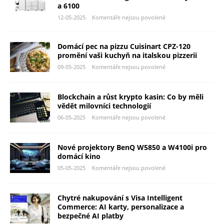
a 6100
12-05-2025
Komentáře nejsou povolené
Domácí pec na pizzu Cuisinart CPZ-120
promění vaši kuchyň na italskou pizzerii
09-05-2025
Komentáře nejsou povolené
Blockchain a růst krypto kasin: Co by měli
vědět milovníci technologií
06-05-2025
Komentáře nejsou povolené
Nové projektory BenQ W5850 a W4100i pro
domácí kino
05-05-2025
Komentáře nejsou povolené
Chytré nakupování s Visa Intelligent
Commerce: AI karty, personalizace a
bezpečné AI platby