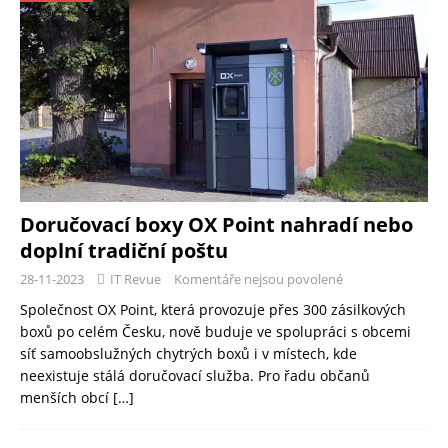
Doručovací boxy OX Point nahradí nebo
doplní tradiční poštu
28-11-2023
IT Revue
Komentáře nejsou povolené
Společnost OX Point, která provozuje přes 300 zásilkových
boxů po celém Česku, nově buduje ve spolupráci s obcemi
síť samoobslužných chytrých boxů i v místech, kde
neexistuje stálá doručovací služba. Pro řadu občanů
menších obcí
[…]