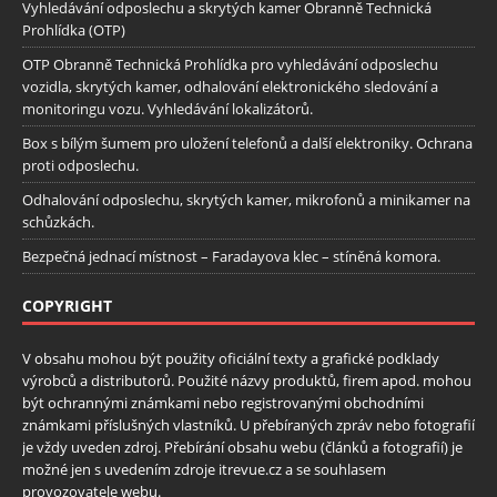
Vyhledávání odposlechu a skrytých kamer Obranně Technická
Prohlídka (OTP)
OTP Obranně Technická Prohlídka pro vyhledávání odposlechu
vozidla, skrytých kamer, odhalování elektronického sledování a
monitoringu vozu. Vyhledávání lokalizátorů.
Box s bílým šumem pro uložení telefonů a další elektroniky. Ochrana
proti odposlechu.
Odhalování odposlechu, skrytých kamer, mikrofonů a minikamer na
schůzkách.
Bezpečná jednací místnost – Faradayova klec – stíněná komora.
COPYRIGHT
V obsahu mohou být použity oficiální texty a grafické podklady
výrobců a distributorů. Použité názvy produktů, firem apod. mohou
být ochrannými známkami nebo registrovanými obchodními
známkami příslušných vlastníků. U přebíraných zpráv nebo fotografií
je vždy uveden zdroj. Přebírání obsahu webu (článků a fotografií) je
možné jen s uvedením zdroje itrevue.cz a se souhlasem
provozovatele webu.