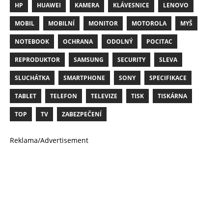
HP
HUAWEI
KAMERA
KLÁVESNICE
LENOVO
MOBIL
MOBILNÍ
MONITOR
MOTOROLA
MYŠ
NOTEBOOK
OCHRANA
ODOLNÝ
POCITAC
REPRODUKTOR
SAMSUNG
SECURITY
SLEVA
SLUCHÁTKA
SMARTPHONE
SONY
SPECIFIKACE
TABLET
TELEFON
TELEVIZE
TISK
TISKÁRNA
TOP
TV
ZABEZPEČENÍ
Reklama/Advertisement