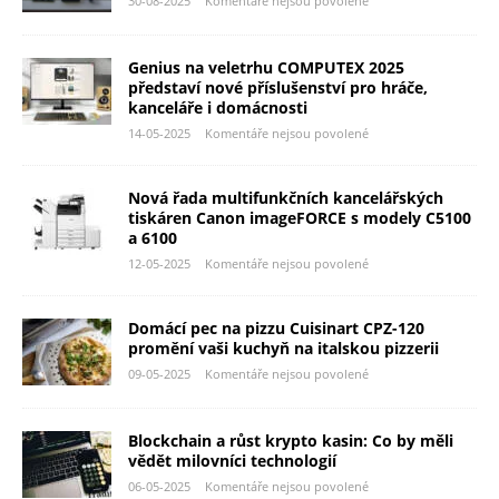
30-08-2025
Komentáře nejsou povolené
Genius na veletrhu COMPUTEX 2025
představí nové příslušenství pro hráče,
kanceláře i domácnosti
14-05-2025
Komentáře nejsou povolené
Nová řada multifunkčních kancelářských
tiskáren Canon imageFORCE s modely C5100
a 6100
12-05-2025
Komentáře nejsou povolené
Domácí pec na pizzu Cuisinart CPZ-120
promění vaši kuchyň na italskou pizzerii
09-05-2025
Komentáře nejsou povolené
Blockchain a růst krypto kasin: Co by měli
vědět milovníci technologií
06-05-2025
Komentáře nejsou povolené