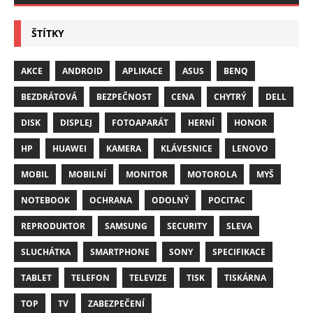
ŠTÍTKY
AKCE
ANDROID
APLIKACE
ASUS
BENQ
BEZDRÁTOVÁ
BEZPEČNOST
CENA
CHYTRÝ
DELL
DISK
DISPLEJ
FOTOAPARÁT
HERNÍ
HONOR
HP
HUAWEI
KAMERA
KLÁVESNICE
LENOVO
MOBIL
MOBILNÍ
MONITOR
MOTOROLA
MYŠ
NOTEBOOK
OCHRANA
ODOLNÝ
POCITAC
REPRODUKTOR
SAMSUNG
SECURITY
SLEVA
SLUCHÁTKA
SMARTPHONE
SONY
SPECIFIKACE
TABLET
TELEFON
TELEVIZE
TISK
TISKÁRNA
TOP
TV
ZABEZPEČENÍ