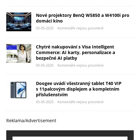
Nové projektory BenQ W5850 a W4100i pro
domácí kino
05-05-2025
Komentáře nejsou povolené
Chytré nakupování s Visa Intelligent
Commerce: AI karty, personalizace a
bezpečné AI platby
05-05-2025
Komentáře nejsou povolené
Doogee uvádí všestranný tablet T40 VIP
s 11palcovým displejem a kompletním
příslušenstvím
05-05-2025
Komentáře nejsou povolené
Reklama/Advertisement