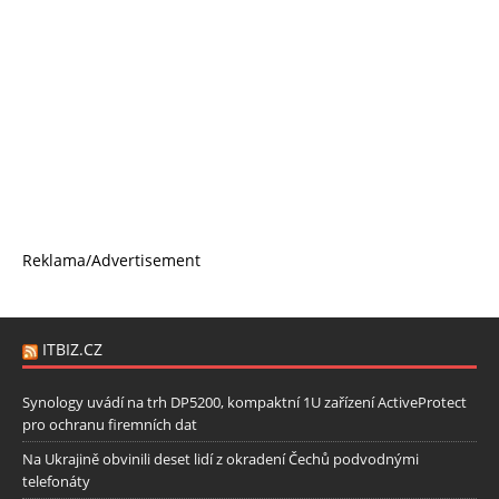
Reklama/Advertisement
ITBIZ.CZ
Synology uvádí na trh DP5200, kompaktní 1U zařízení ActiveProtect
pro ochranu firemních dat
Na Ukrajině obvinili deset lidí z okradení Čechů podvodnými
telefonáty