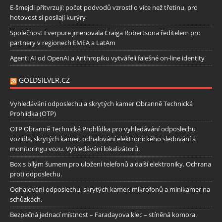
E-šmejdi přitvrzují: počet podvodů vzrostl o více než třetinu, pro
hotovost si posílají kurýry
Společnost Everpure jmenovala Craiga Robertsona ředitelem pro
partnery v regionech EMEA a LatAm
Agenti AI od OpenAI a Anthropiku vytvářeli falešné on-line identity
GOLDSILVER.CZ
Vyhledávání odposlechu a skrytých kamer Obranně Technická
Prohlídka (OTP)
OTP Obranně Technická Prohlídka pro vyhledávání odposlechu
vozidla, skrytých kamer, odhalování elektronického sledování a
monitoringu vozu. Vyhledávání lokalizátorů.
Box s bílým šumem pro uložení telefonů a další elektroniky. Ochrana
proti odposlechu.
Odhalování odposlechu, skrytých kamer, mikrofonů a minikamer na
schůzkách.
Bezpečná jednací místnost – Faradayova klec – stíněná komora.