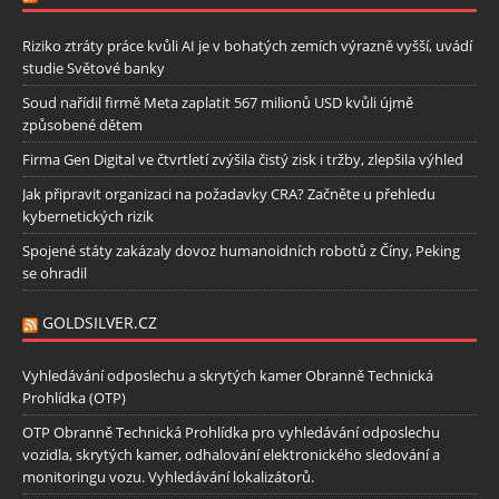
Riziko ztráty práce kvůli AI je v bohatých zemích výrazně vyšší, uvádí
studie Světové banky
Soud nařídil firmě Meta zaplatit 567 milionů USD kvůli újmě
způsobené dětem
Firma Gen Digital ve čtvrtletí zvýšila čistý zisk i tržby, zlepšila výhled
Jak připravit organizaci na požadavky CRA? Začněte u přehledu
kybernetických rizik
Spojené státy zakázaly dovoz humanoidních robotů z Číny, Peking
se ohradil
GOLDSILVER.CZ
Vyhledávání odposlechu a skrytých kamer Obranně Technická
Prohlídka (OTP)
OTP Obranně Technická Prohlídka pro vyhledávání odposlechu
vozidla, skrytých kamer, odhalování elektronického sledování a
monitoringu vozu. Vyhledávání lokalizátorů.