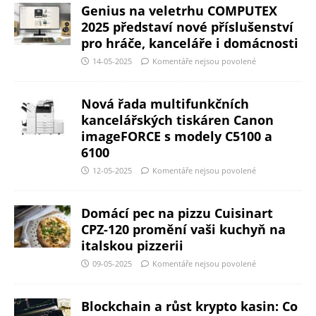
Genius na veletrhu COMPUTEX
2025 představí nové příslušenství
pro hráče, kanceláře i domácnosti
14-05-2025
Komentáře nejsou povolené
Nová řada multifunkčních
kancelářských tiskáren Canon
imageFORCE s modely C5100 a
6100
12-05-2025
Komentáře nejsou povolené
Domácí pec na pizzu Cuisinart
CPZ-120 promění vaši kuchyň na
italskou pizzerii
09-05-2025
Komentáře nejsou povolené
Blockchain a růst krypto kasin: Co