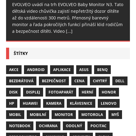
EVOLVEO uvádí na trh EVOLVEO Baby Monitor N3. Tato
dětská video chůvička zajistí nepřetržitý dozor dítěte
až do vzdálenosti 300 metrů. Přenosný barevný
monitor a řada pokročilých funkcí přináší klid rodičům
a bezpečnost dítěti. Video
[...]
ŠTÍTKY
AKCE
ANDROID
APLIKACE
ASUS
BENQ
BEZDRÁTOVÁ
BEZPEČNOST
CENA
CHYTRÝ
DELL
DISK
DISPLEJ
FOTOAPARÁT
HERNÍ
HONOR
HP
HUAWEI
KAMERA
KLÁVESNICE
LENOVO
MOBIL
MOBILNÍ
MONITOR
MOTOROLA
MYŠ
NOTEBOOK
OCHRANA
ODOLNÝ
POCITAC