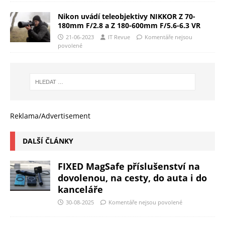
Nikon uvádí teleobjektivy NIKKOR Z 70-
180mm F/2.8 a Z 180-600mm F/5.6-6.3 VR
21-06-2023
IT Revue
Komentáře nejsou
povolené
Reklama/Advertisement
DALŠÍ ČLÁNKY
FIXED MagSafe příslušenství na
dovolenou, na cesty, do auta i do
kanceláře
30-08-2025
Komentáře nejsou povolené