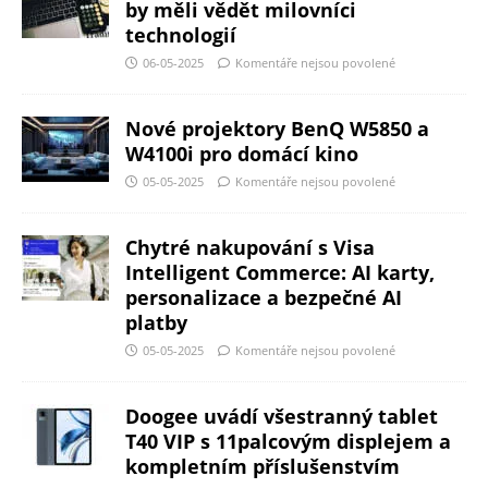
by měli vědět milovníci
technologií
06-05-2025
Komentáře nejsou povolené
Nové projektory BenQ W5850 a
W4100i pro domácí kino
05-05-2025
Komentáře nejsou povolené
Chytré nakupování s Visa
Intelligent Commerce: AI karty,
personalizace a bezpečné AI
platby
05-05-2025
Komentáře nejsou povolené
Doogee uvádí všestranný tablet
T40 VIP s 11palcovým displejem a
kompletním příslušenstvím