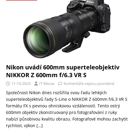
Nikon uvádí 600mm superteleobjektiv
NIKKOR Z 600mm f/6.3 VR S
11-10-2023
IT Revue
Komentáře nejsou povolené
Společnost Nikon dnes rozšířila svou řadu lehkých
superteleobjektivů řady S-Line o NIKKOR Z 600mm f/6.3 VR S
formátu FX s pevnou ohniskovou vzdáleností. Tento ostrý
600mm objektiv zkonstruovaný pro fotografování z ruky
nabízí působivou kvalitu obrazu. Fotografové mohou zachytit
rychlost, výkon
[…]