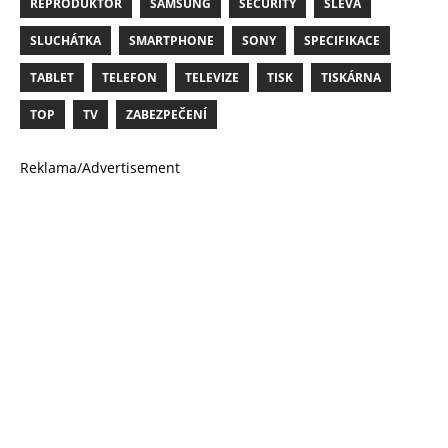
REPRODUKTOR
SAMSUNG
SECURITY
SLEVA
SLUCHÁTKA
SMARTPHONE
SONY
SPECIFIKACE
TABLET
TELEFON
TELEVIZE
TISK
TISKÁRNA
TOP
TV
ZABEZPEČENÍ
Reklama/Advertisement