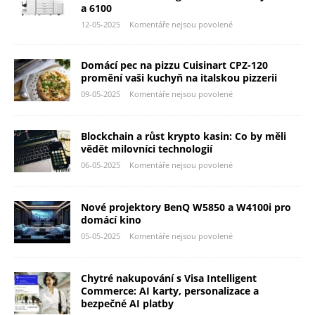
a 6100
12-05-2025
Komentáře nejsou povolené
Domácí pec na pizzu Cuisinart CPZ-120
promění vaši kuchyň na italskou pizzerii
09-05-2025
Komentáře nejsou povolené
Blockchain a růst krypto kasin: Co by měli
vědět milovníci technologií
06-05-2025
Komentáře nejsou povolené
Nové projektory BenQ W5850 a W4100i pro
domácí kino
05-05-2025
Komentáře nejsou povolené
Chytré nakupování s Visa Intelligent
Commerce: AI karty, personalizace a
bezpečné AI platby