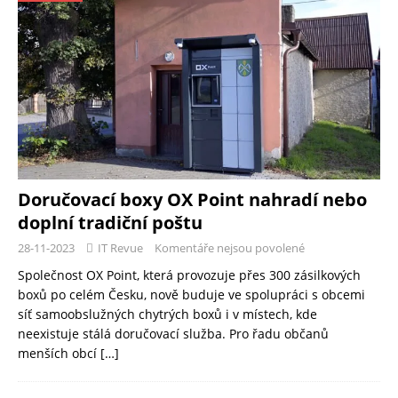
Doručovací boxy OX Point nahradí nebo
doplní tradiční poštu
28-11-2023
IT Revue
Komentáře nejsou povolené
Společnost OX Point, která provozuje přes 300 zásilkových
boxů po celém Česku, nově buduje ve spolupráci s obcemi
síť samoobslužných chytrých boxů i v místech, kde
neexistuje stálá doručovací služba. Pro řadu občanů
menších obcí
[…]