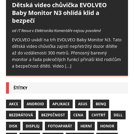
Dětská video chůvička EVOLVEO
Baby Monitor N3 ohlídá klid a
bezpečí
od IT Revue v Elektronika
Komentáře nejsou povolené
EVOLVEO uvádí na trh EVOLVEO Baby Monitor N3. Tato
dětská video chůvička zajistí nepřetržitý dozor dítěte
až do vzdálenosti 300 metrů. Přenosný barevný
monitor a řada pokročilých funkcí přináší klid rodičům
a bezpečnost dítěti. Video
[...]
ŠTÍTKY
AKCE
ANDROID
APLIKACE
ASUS
BENQ
BEZDRÁTOVÁ
BEZPEČNOST
CENA
CHYTRÝ
DELL
DISK
DISPLEJ
FOTOAPARÁT
HERNÍ
HONOR