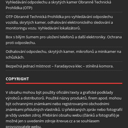
Vyhledávání odposlechu a skrytých kamer Obranně Technická
Prohlídka (OTP)
OTP Obranně Technická Prohlídka pro vyhledávání odposlechu
vozidla, skrytých kamer, odhalování elektronického sledování a
monitoringu vozu. Vyhledávání lokalizátorů.
Box s bílým šumem pro uložení telefonů a další elektroniky. Ochrana
proti odposlechu.
Odhalování odposlechu, skrytých kamer, mikrofonů a minikamer na
schůzkách.
Bezpečná jednací místnost – Faradayova klec – stíněná komora.
COPYRIGHT
V obsahu mohou být použity oficiální texty a grafické podklady
výrobců a distributorů. Použité názvy produktů, firem apod. mohou
být ochrannými známkami nebo registrovanými obchodními
známkami příslušných vlastníků. U přebíraných zpráv nebo fotografií
je vždy uveden zdroj. Přebírání obsahu webu (článků a fotografií) je
možné jen s uvedením zdroje itrevue.cz a se souhlasem
provozovatele webu.