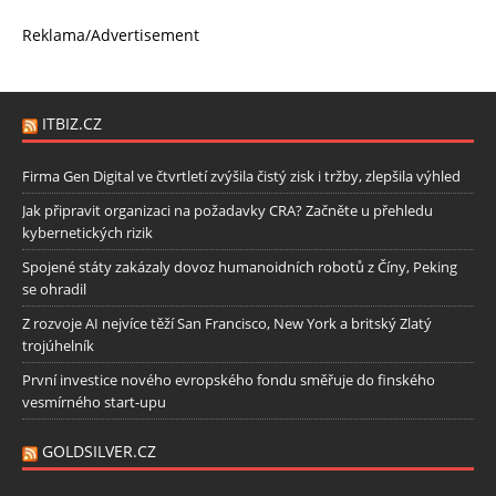
Reklama/Advertisement
ITBIZ.CZ
Firma Gen Digital ve čtvrtletí zvýšila čistý zisk i tržby, zlepšila výhled
Jak připravit organizaci na požadavky CRA? Začněte u přehledu
kybernetických rizik
Spojené státy zakázaly dovoz humanoidních robotů z Číny, Peking
se ohradil
Z rozvoje AI nejvíce těží San Francisco, New York a britský Zlatý
trojúhelník
První investice nového evropského fondu směřuje do finského
vesmírného start-upu
GOLDSILVER.CZ