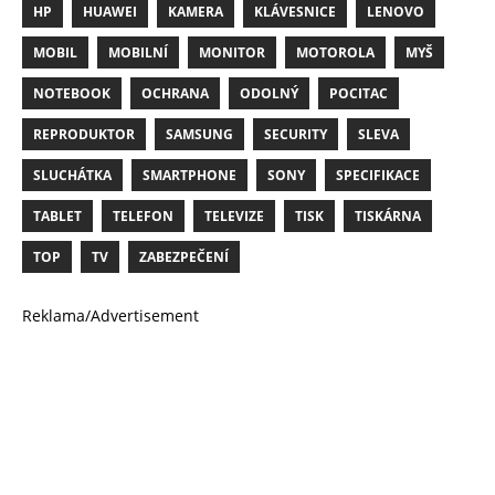
HP
HUAWEI
KAMERA
KLÁVESNICE
LENOVO
MOBIL
MOBILNÍ
MONITOR
MOTOROLA
MYŠ
NOTEBOOK
OCHRANA
ODOLNÝ
POCITAC
REPRODUKTOR
SAMSUNG
SECURITY
SLEVA
SLUCHÁTKA
SMARTPHONE
SONY
SPECIFIKACE
TABLET
TELEFON
TELEVIZE
TISK
TISKÁRNA
TOP
TV
ZABEZPEČENÍ
Reklama/Advertisement