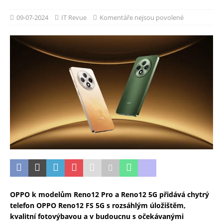
09-07-2024
IT Revue
Komentáře nejsou povolené
OPPO k modelům Reno12 Pro a Reno12 5G přidává chytrý
telefon OPPO Reno12 FS 5G s rozsáhlým úložištěm,
kvalitní fotovýbavou a v budoucnu s očekávanými