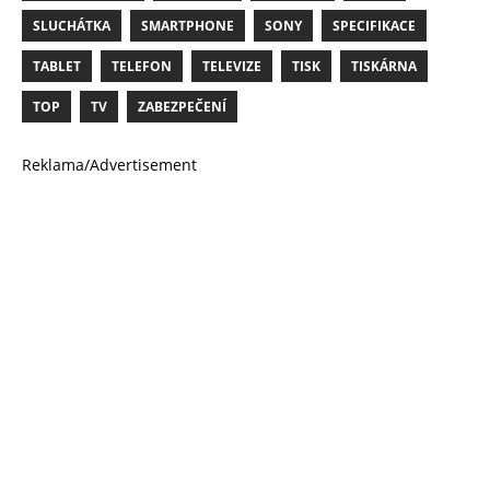
SLUCHÁTKA
SMARTPHONE
SONY
SPECIFIKACE
TABLET
TELEFON
TELEVIZE
TISK
TISKÁRNA
TOP
TV
ZABEZPEČENÍ
Reklama/Advertisement