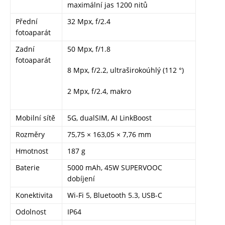
maximální jas 1200 nitů
Přední
32 Mpx, f/2.4
fotoaparát
Zadní
50 Mpx, f/1.8
fotoaparát
8 Mpx, f/2.2, ultraširokoúhlý (112 °)
2 Mpx, f/2.4, makro
Mobilní sítě
5G, dualSIM, AI LinkBoost
Rozměry
75,75 × 163,05 × 7,76 mm
Hmotnost
187 g
Baterie
5000 mAh, 45W SUPERVOOC
dobíjení
Konektivita
Wi-Fi 5, Bluetooth 5.3, USB-C
Odolnost
IP64