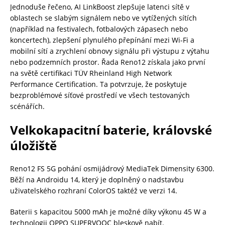
Jednoduše řečeno, AI LinkBoost zlepšuje latenci sítě v
oblastech se slabým signálem nebo ve vytížených sítích
(například na festivalech, fotbalových zápasech nebo
koncertech), zlepšení plynulého přepínání mezi Wi-Fi a
mobilní sítí a zrychlení obnovy signálu při výstupu z výtahu
nebo podzemních prostor. Řada Reno12 získala jako první
na světě certifikaci TÜV Rheinland High Network
Performance Certification. Ta potvrzuje, že poskytuje
bezproblémové síťové prostředí ve všech testovaných
scénářích.
Velkokapacitní baterie, královské
úložiště
Reno12 FS 5G pohání osmijádrový MediaTek Dimensity 6300.
Běží na Androidu 14, který je doplněný o nadstavbu
uživatelského rozhraní ColorOS taktéž ve verzi 14.
Baterii s kapacitou 5000 mAh je možné díky výkonu 45 W a
technologii OPPO SUPERVOOC bleskově nabít.