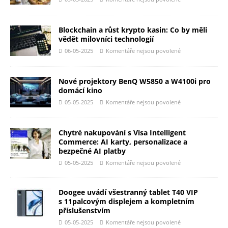
Blockchain a růst krypto kasin: Co by měli
vědět milovníci technologií
06-05-2025
Komentáře nejsou povolené
Nové projektory BenQ W5850 a W4100i pro
domácí kino
05-05-2025
Komentáře nejsou povolené
Chytré nakupování s Visa Intelligent
Commerce: AI karty, personalizace a
bezpečné AI platby
05-05-2025
Komentáře nejsou povolené
Doogee uvádí všestranný tablet T40 VIP
s 11palcovým displejem a kompletním
příslušenstvím
05-05-2025
Komentáře nejsou povolené