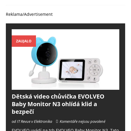
Reklama/Advertisement
ZAUJALO
Dětská video chůvička EVOLVEO
Baby Monitor N3 ohlídá klid a
bezpečí
od IT Revue v Elektronika
Komentáře nejsou povolené
EVOLVEO uvádí na trh EVOLVEO Baby Monitor N3. Tato