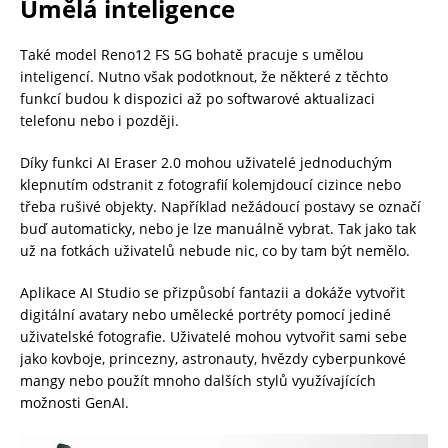
Umělá inteligence
Také model Reno12 FS 5G bohatě pracuje s umělou
inteligencí. Nutno však podotknout, že některé z těchto
funkcí budou k dispozici až po softwarové aktualizaci
telefonu nebo i později.
Díky funkci AI Eraser 2.0 mohou uživatelé jednoduchým
klepnutím odstranit z fotografií kolemjdoucí cizince nebo
třeba rušivé objekty. Například nežádoucí postavy se označí
buď automaticky, nebo je lze manuálně vybrat. Tak jako tak
už na fotkách uživatelů nebude nic, co by tam být nemělo.
Aplikace AI Studio se přizpůsobí fantazii a dokáže vytvořit
digitální avatary nebo umělecké portréty pomocí jediné
uživatelské fotografie. Uživatelé mohou vytvořit sami sebe
jako kovboje, princezny, astronauty, hvězdy cyberpunkové
mangy nebo použít mnoho dalších stylů využívajících
možnosti GenAI.