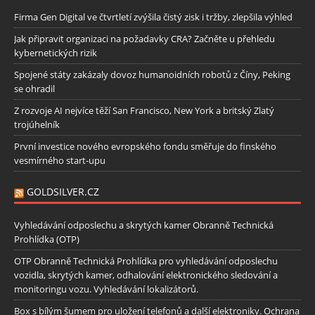
Firma Gen Digital ve čtvrtletí zvýšila čistý zisk i tržby, zlepšila výhled
Jak připravit organizaci na požadavky CRA? Začněte u přehledu
kybernetických rizik
Spojené státy zakázaly dovoz humanoidních robotů z Číny, Peking
se ohradil
Z rozvoje AI nejvíce těží San Francisco, New York a britský Zlatý
trojúhelník
První investice nového evropského fondu směřuje do finského
vesmírného start-upu
GOLDSILVER.CZ
Vyhledávání odposlechu a skrytých kamer Obranně Technická
Prohlídka (OTP)
OTP Obranně Technická Prohlídka pro vyhledávání odposlechu
vozidla, skrytých kamer, odhalování elektronického sledování a
monitoringu vozu. Vyhledávání lokalizátorů.
Box s bílým šumem pro uložení telefonů a další elektroniky. Ochrana