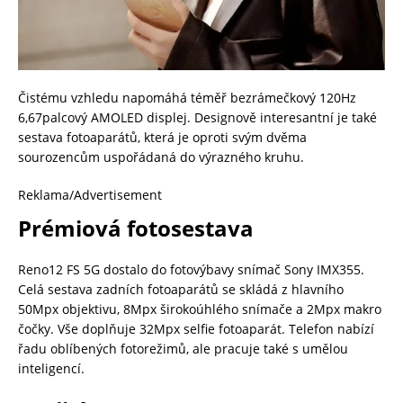
Čistému vzhledu napomáhá téměř bezrámečkový 120Hz
6,67palcový AMOLED displej. Designově interesantní je také
sestava fotoaparátů, která je oproti svým dvěma
sourozencům uspořádaná do výrazného kruhu.
Reklama/Advertisement
Prémiová fotosestava
Reno12 FS 5G dostalo do fotovýbavy snímač Sony IMX355.
Celá sestava zadních fotoaparátů se skládá z hlavního
50Mpx objektivu, 8Mpx širokoúhlého snímače a 2Mpx makro
čočky. Vše doplňuje 32Mpx selfie fotoaparát. Telefon nabízí
řadu oblíbených fotorežimů, ale pracuje také s umělou
inteligencí.