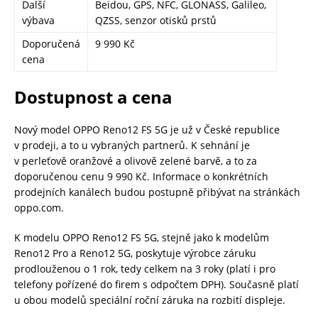
Další
Beidou, GPS, NFC, GLONASS, Galileo,
výbava
QZSS, senzor otisků prstů
Doporučená
9 990 Kč
cena
Dostupnost a cena
Nový model OPPO Reno12 FS 5G je už v České republice
v prodeji, a to u vybraných partnerů. K sehnání je
v perleťově oranžové a olivově zelené barvě, a to za
doporučenou cenu 9 990 Kč. Informace o konkrétních
prodejních kanálech budou postupně přibývat na stránkách
oppo.com.
K modelu OPPO Reno12 FS 5G, stejně jako k modelům
Reno12 Pro a Reno12 5G, poskytuje výrobce záruku
prodlouženou o 1 rok, tedy celkem na 3 roky (platí i pro
telefony pořízené do firem s odpočtem DPH). Současně platí
u obou modelů speciální roční záruka na rozbití displeje.