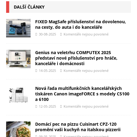
DALŠÍ ČLÁNKY
FIXED MagSafe příslušenství na dovolenou,
na cesty, do auta i do kanceláře
30-08-2025
Komentáře nejsou povolené
Genius na veletrhu COMPUTEX 2025
představí nové příslušenství pro hráče,
kanceláře i domácnosti
14-05-2025
Komentáře nejsou povolené
Nová řada multifunkčních kancelářských
tiskáren Canon imageFORCE s modely C5100
a 6100
12-05-2025
Komentáře nejsou povolené
Domácí pec na pizzu Cuisinart CPZ-120
promění vaši kuchyň na italskou pizzerii
09-05-2025
Komentáře nejsou povolené