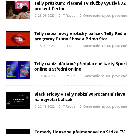
Telly průzkum: Placené TV služby využívá 72
procent Čechů
23-03-2023
IT Revue
Komentáře nejsou povolené
Telly nabízí nový erotický balíček Telly Red a
programy Prima Show a Prima Star
13-02-2023
IT Revue
Komentáře nejsou povolené
Telly nabízí dárkové předplacené karty Sport
online a Střední online
19-01-2023
IT Revue
Komentáře nejsou povolené
Black Friday v Telly nabízí 30procentní slevu
na největší balíček
22-11-2022
IT Revue
Komentáře nejsou povolené
Comedy House se přejmenoval na Strike TV