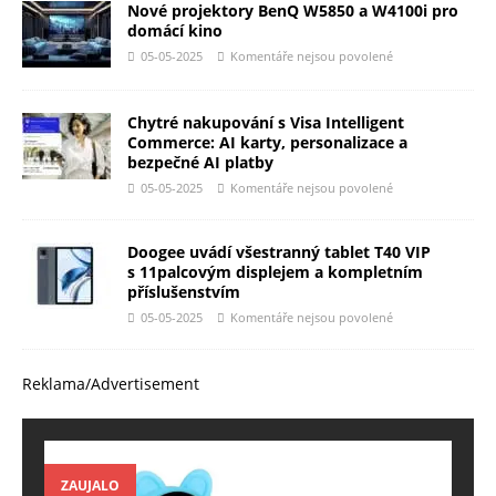
Nové projektory BenQ W5850 a W4100i pro
domácí kino
05-05-2025
Komentáře nejsou povolené
Chytré nakupování s Visa Intelligent
Commerce: AI karty, personalizace a
bezpečné AI platby
05-05-2025
Komentáře nejsou povolené
Doogee uvádí všestranný tablet T40 VIP
s 11palcovým displejem a kompletním
příslušenstvím
05-05-2025
Komentáře nejsou povolené
Reklama/Advertisement
ZAUJALO