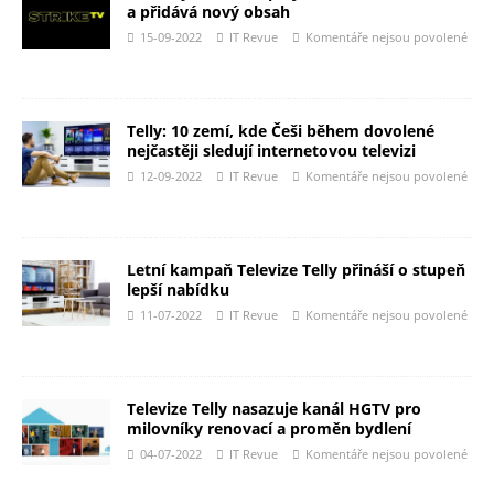
a přidává nový obsah
15-09-2022
IT Revue
Komentáře nejsou povolené
Telly: 10 zemí, kde Češi během dovolené
nejčastěji sledují internetovou televizi
12-09-2022
IT Revue
Komentáře nejsou povolené
Letní kampaň Televize Telly přináší o stupeň
lepší nabídku
11-07-2022
IT Revue
Komentáře nejsou povolené
Televize Telly nasazuje kanál HGTV pro
milovníky renovací a proměn bydlení
04-07-2022
IT Revue
Komentáře nejsou povolené