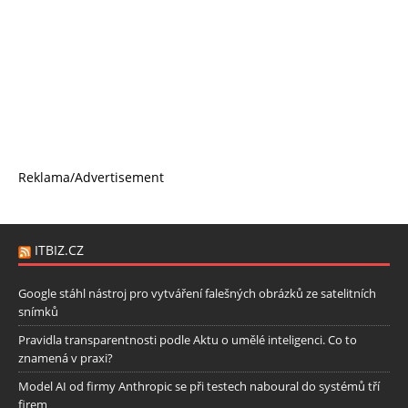
Reklama/Advertisement
ITBIZ.CZ
Google stáhl nástroj pro vytváření falešných obrázků ze satelitních
snímků
Pravidla transparentnosti podle Aktu o umělé inteligenci. Co to
znamená v praxi?
Model AI od firmy Anthropic se při testech naboural do systémů tří
firem