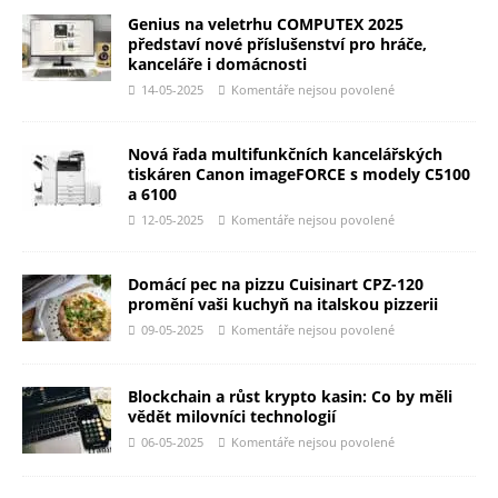
Genius na veletrhu COMPUTEX 2025
představí nové příslušenství pro hráče,
kanceláře i domácnosti
14-05-2025
Komentáře nejsou povolené
Nová řada multifunkčních kancelářských
tiskáren Canon imageFORCE s modely C5100
a 6100
12-05-2025
Komentáře nejsou povolené
Domácí pec na pizzu Cuisinart CPZ-120
promění vaši kuchyň na italskou pizzerii
09-05-2025
Komentáře nejsou povolené
Blockchain a růst krypto kasin: Co by měli
vědět milovníci technologií
06-05-2025
Komentáře nejsou povolené