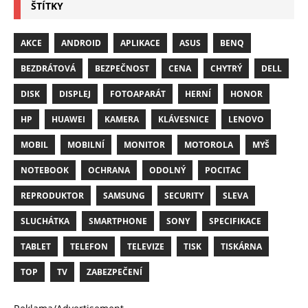
ŠTÍTKY
AKCE
ANDROID
APLIKACE
ASUS
BENQ
BEZDRÁTOVÁ
BEZPEČNOST
CENA
CHYTRÝ
DELL
DISK
DISPLEJ
FOTOAPARÁT
HERNÍ
HONOR
HP
HUAWEI
KAMERA
KLÁVESNICE
LENOVO
MOBIL
MOBILNÍ
MONITOR
MOTOROLA
MYŠ
NOTEBOOK
OCHRANA
ODOLNÝ
POCITAC
REPRODUKTOR
SAMSUNG
SECURITY
SLEVA
SLUCHÁTKA
SMARTPHONE
SONY
SPECIFIKACE
TABLET
TELEFON
TELEVIZE
TISK
TISKÁRNA
TOP
TV
ZABEZPEČENÍ