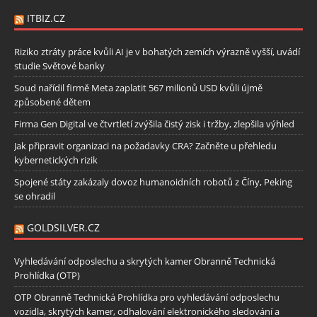
ITBIZ.CZ
Riziko ztráty práce kvůli AI je v bohatých zemích výrazně vyšší, uvádí
studie Světové banky
Soud nařídil firmě Meta zaplatit 567 milionů USD kvůli újmě
způsobené dětem
Firma Gen Digital ve čtvrtletí zvýšila čistý zisk i tržby, zlepšila výhled
Jak připravit organizaci na požadavky CRA? Začněte u přehledu
kybernetických rizik
Spojené státy zakázaly dovoz humanoidních robotů z Číny, Peking
se ohradil
GOLDSILVER.CZ
Vyhledávání odposlechu a skrytých kamer Obranně Technická
Prohlídka (OTP)
OTP Obranně Technická Prohlídka pro vyhledávání odposlechu
vozidla, skrytých kamer, odhalování elektronického sledování a