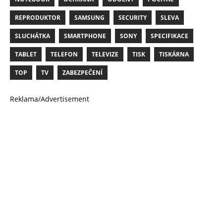
REPRODUKTOR
SAMSUNG
SECURITY
SLEVA
SLUCHÁTKA
SMARTPHONE
SONY
SPECIFIKACE
TABLET
TELEFON
TELEVIZE
TISK
TISKÁRNA
TOP
TV
ZABEZPEČENÍ
Reklama/Advertisement