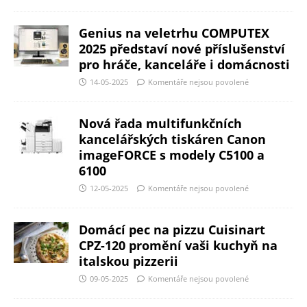
Genius na veletrhu COMPUTEX
2025 představí nové příslušenství
pro hráče, kanceláře i domácnosti
14-05-2025
Komentáře nejsou povolené
Nová řada multifunkčních
kancelářských tiskáren Canon
imageFORCE s modely C5100 a
6100
12-05-2025
Komentáře nejsou povolené
Domácí pec na pizzu Cuisinart
CPZ-120 promění vaši kuchyň na
italskou pizzerii
09-05-2025
Komentáře nejsou povolené