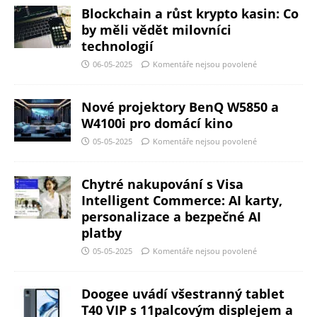
Blockchain a růst krypto kasin: Co
by měli vědět milovníci
technologií
06-05-2025
Komentáře nejsou povolené
Nové projektory BenQ W5850 a
W4100i pro domácí kino
05-05-2025
Komentáře nejsou povolené
Chytré nakupování s Visa
Intelligent Commerce: AI karty,
personalizace a bezpečné AI
platby
05-05-2025
Komentáře nejsou povolené
Doogee uvádí všestranný tablet
T40 VIP s 11palcovým displejem a