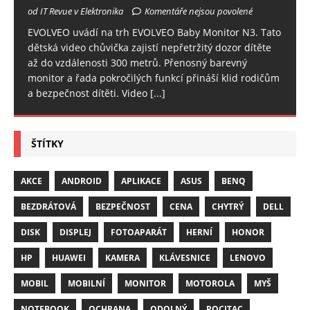
od IT Revue v Elektronika
Komentáře nejsou povolené
EVOLVEO uvádí na trh EVOLVEO Baby Monitor N3. Tato
dětská video chůvička zajistí nepřetržitý dozor dítěte
až do vzdálenosti 300 metrů. Přenosný barevný
monitor a řada pokročilých funkcí přináší klid rodičům
a bezpečnost dítěti. Video
[...]
ŠTÍTKY
AKCE
ANDROID
APLIKACE
ASUS
BENQ
BEZDRÁTOVÁ
BEZPEČNOST
CENA
CHYTRÝ
DELL
DISK
DISPLEJ
FOTOAPARÁT
HERNÍ
HONOR
HP
HUAWEI
KAMERA
KLÁVESNICE
LENOVO
MOBIL
MOBILNÍ
MONITOR
MOTOROLA
MYŠ
NOTEBOOK
OCHRANA
ODOLNÝ
POCITAC