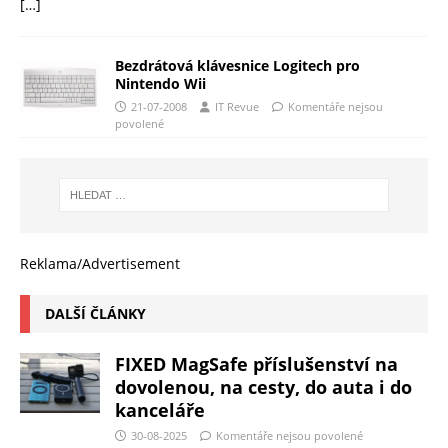
[…]
Bezdrátová klávesnice Logitech pro
Nintendo Wii
21-07-2008
IT Revue
Komentáře nejsou
povolené
Reklama/Advertisement
DALŠÍ ČLÁNKY
FIXED MagSafe příslušenství na
dovolenou, na cesty, do auta i do
kanceláře
30-08-2025
Komentáře nejsou povolené