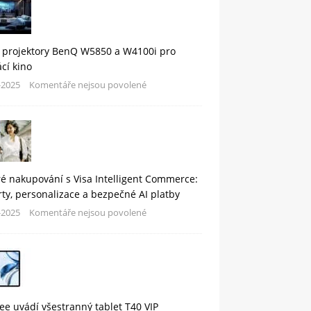
 projektory BenQ W5850 a W4100i pro
cí kino
-2025
Komentáře nejsou povolené
é nakupování s Visa Intelligent Commerce:
rty, personalizace a bezpečné AI platby
-2025
Komentáře nejsou povolené
e uvádí všestranný tablet T40 VIP