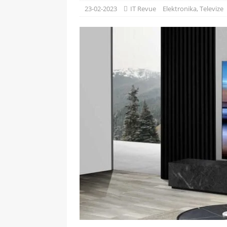
[ 09-05-2025 ]
Domácí pec 
23-02-2023
IT Revue
Elektronika
,
Televize
OSTATNÍ
[ 06-05-2025 ]
Blockchain a
SOFTWARE