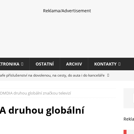
Reklama/Advertisement
KTRONIKA
OSTATNÍ
ARCHIV
KONTAKTY
fe příslušenství na dovolenou, na cesty, do auta i do kanceláře
 OMDIA druhou globální značkou televizí
eletrhu COMPUTEX 2025 představí nové příslušenství pro hráče,
HARDWARE
A druhou globální
ultifunkčních kancelářských tiskáren Canon imageFORCE s modely
Rekl
E