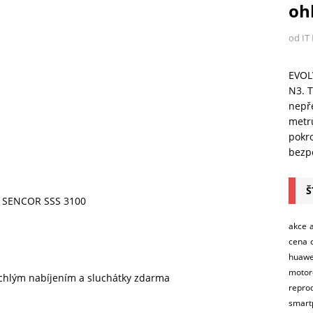
ohl
od IT
EVOL
N3. T
nepře
metr
pokro
bezpe
Š
r SENCOR SSS 3100
akce
cena
huawe
motor
ychlým nabíjením a sluchátky zdarma
repro
smart