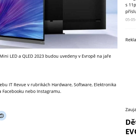
s 11
přís
05-05
Rekl
 Mini LED a QLED 2023 budou uvedeny v Evropě na jaře
 webu
IT Revue
v rubrikách
Hardware
,
Software
,
Elektronika
na
Facebooku
nebo
Instagramu
.
Zauja
Dě
EV