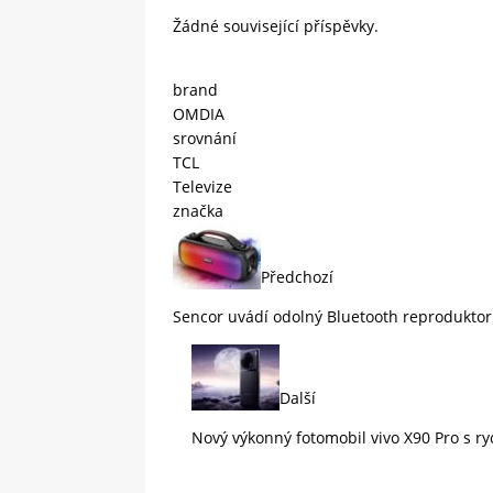
Žádné související příspěvky.
brand
OMDIA
srovnání
TCL
Televize
značka
Předchozí
Sencor uvádí odolný Bluetooth reprodukto
Další
Nový výkonný fotomobil vivo X90 Pro s r