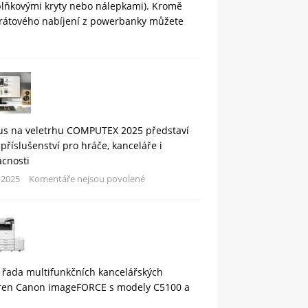
plňkovými kryty nebo nálepkami). Kromě
rátového nabíjení z powerbanky můžete
us na veletrhu COMPUTEX 2025 představí
příslušenství pro hráče, kanceláře i
cnosti
-2025
Komentáře nejsou povolené
 řada multifunkčních kancelářských
áren Canon imageFORCE s modely C5100 a