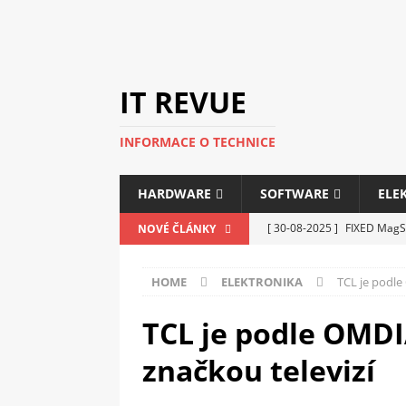
IT REVUE
INFORMACE O TECHNICE
HARDWARE
SOFTWARE
ELE
[ 30-08-2025 ]
FIXED MagSa
NOVÉ ČLÁNKY
ELEKTRONIKA
HOME
ELEKTRONIKA
TCL je podle
[ 14-05-2025 ]
Genius na v
kanceláře i domácnosti
TCL je podle OMDI
[ 12-05-2025 ]
Nová řada m
značkou televizí
C5100 a 6100
PERIFERI