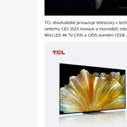
TCL dlouhodobě prosazuje televizory s tech
veletrhu CES 2023 inovace a nejnovější zobr
Mini LED 4K TV C935 a C835 ocenění CES® 