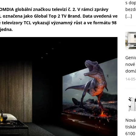
s do
bezd
OMDIA globální značkou televizí č. 2. V rámci zprávy
[...]
L označena jako Global Top 2 TV Brand. Data uvedená ve
é televizory TCL vykazují významný růst a ve formátu 98
 jedna.
Geni
nové 
domá
14-05
Nová
tisk
6100