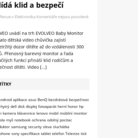
ídá klid a bezpečí
 Revue v Elektronika
Komentáře nejsou povolené
VEO uvádí na trh EVOLVEO Baby Monitor
ato dětská video chůvička zajistí
tržitý dozor dítěte až do vzdálenosti 300
ů. Přenosný barevný monitor a řada
čilých funkcí přináší klid rodičům a
čnost dítěti. Video
[...]
TÍTKY
android
aplikace
asus
BenQ
bezdrátová
bezpečnost
chytrý
dell
disk
displej
fotoaparát
herní
honor
hp
i
kamera
klávesnice
lenovo
mobil
mobilní
monitor
ola
myš
notebook
ochrana
odolný
pocitac
duktor
samsung
security
sleva
sluchátka
phone
sony
specifikace
tablet
telefon
Televize
tisk