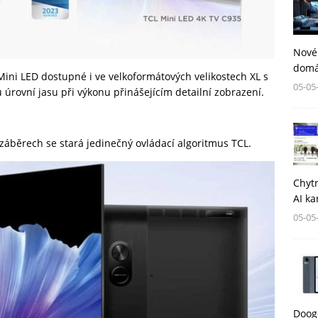
Nové
domá
Mini LED dostupné i ve velkoformátových velikostech XL s
05-05
u úrovní jasu při výkonu přinášejícím detailní zobrazení.
záběrech se stará jedinečný ovládací algoritmus TCL.
Chytr
AI ka
05-05
Dooge