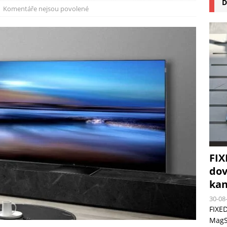
D
na pizzu Cuisinart CPZ-120 promění vaši kuchyň na italskou pizzerii
Komentáře nejsou povolené
 růst krypto kasin: Co by měli vědět milovníci technologií
FIX
dov
kan
30-08
FIXED
MagSa