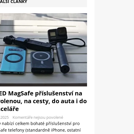
ALŠÍ ČLÁNKY
ED MagSafe příslušenství na
olenou, na cesty, do auta i do
celáře
-2025
Komentáře nejsou povolené
 nabízí celkem bohaté příslušenství pro
fe telefony (standardně iPhone, ostatní