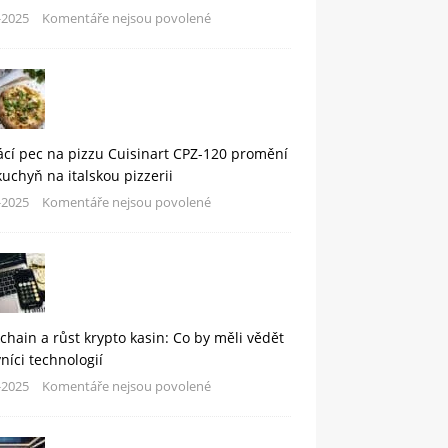
-2025
Komentáře nejsou povolené
cí pec na pizzu Cuisinart CPZ-120 promění
kuchyň na italskou pizzerii
-2025
Komentáře nejsou povolené
chain a růst krypto kasin: Co by měli vědět
níci technologií
-2025
Komentáře nejsou povolené