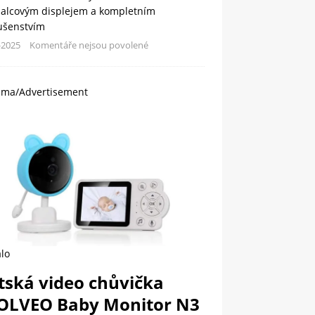
palcovým displejem a kompletním
lušenstvím
-2025
Komentáře nejsou povolené
ama/Advertisement
lo
tská video chůvička
OLVEO Baby Monitor N3