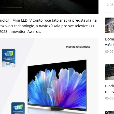
12-05
nologií Mini LED. V tomto roce tato značka představila na
azovací technologie, a navíc získala pro své televize TCL
2023 Innovation Awards.
Domá
vaši 
09-05
Block
milov
06-05