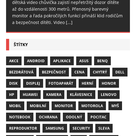
dětská video chůvička zajistí nepřetržitý dozor dítěte
až do vzdálenosti 300 metrů. Přenosný barevný
monitor a řada pokročilých funkcí přináší klid rodičům
a bezpečnost dítěti. Video
[...]
ŠTÍTKY
AKCE
ANDROID
APLIKACE
ASUS
BENQ
BEZDRÁTOVÁ
BEZPEČNOST
CENA
CHYTRÝ
DELL
DISK
DISPLEJ
FOTOAPARÁT
HERNÍ
HONOR
HP
HUAWEI
KAMERA
KLÁVESNICE
LENOVO
MOBIL
MOBILNÍ
MONITOR
MOTOROLA
MYŠ
NOTEBOOK
OCHRANA
ODOLNÝ
POCITAC
REPRODUKTOR
SAMSUNG
SECURITY
SLEVA