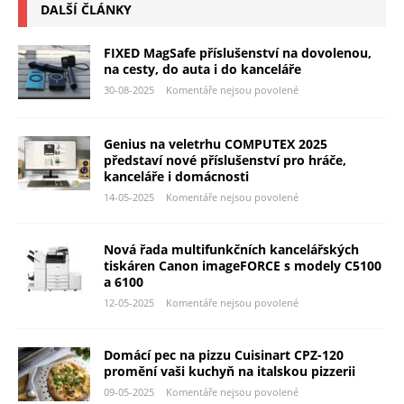
DALŠÍ ČLÁNKY
FIXED MagSafe příslušenství na dovolenou,
na cesty, do auta i do kanceláře
30-08-2025
Komentáře nejsou povolené
Genius na veletrhu COMPUTEX 2025
představí nové příslušenství pro hráče,
kanceláře i domácnosti
14-05-2025
Komentáře nejsou povolené
Nová řada multifunkčních kancelářských
tiskáren Canon imageFORCE s modely C5100
a 6100
12-05-2025
Komentáře nejsou povolené
Domácí pec na pizzu Cuisinart CPZ-120
promění vaši kuchyň na italskou pizzerii
09-05-2025
Komentáře nejsou povolené