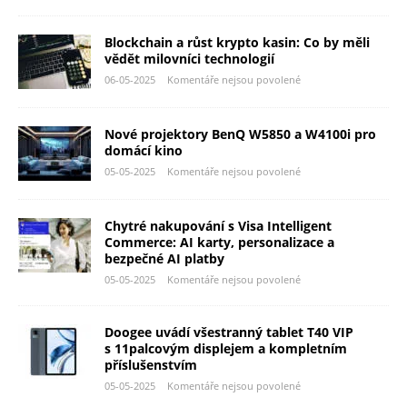
Blockchain a růst krypto kasin: Co by měli
vědět milovníci technologií
06-05-2025
Komentáře nejsou povolené
Nové projektory BenQ W5850 a W4100i pro
domácí kino
05-05-2025
Komentáře nejsou povolené
Chytré nakupování s Visa Intelligent
Commerce: AI karty, personalizace a
bezpečné AI platby
05-05-2025
Komentáře nejsou povolené
Doogee uvádí všestranný tablet T40 VIP
s 11palcovým displejem a kompletním
příslušenstvím
05-05-2025
Komentáře nejsou povolené