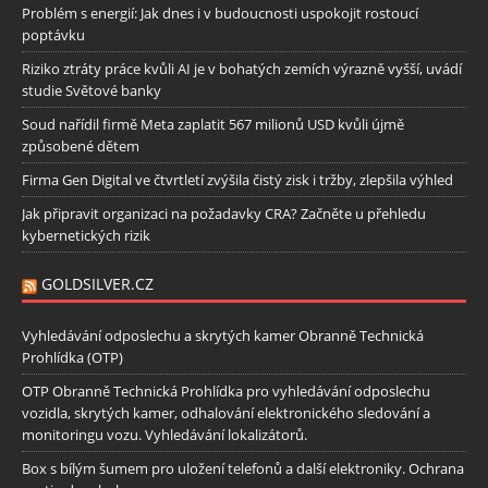
Problém s energií: Jak dnes i v budoucnosti uspokojit rostoucí
poptávku
Riziko ztráty práce kvůli AI je v bohatých zemích výrazně vyšší, uvádí
studie Světové banky
Soud nařídil firmě Meta zaplatit 567 milionů USD kvůli újmě
způsobené dětem
Firma Gen Digital ve čtvrtletí zvýšila čistý zisk i tržby, zlepšila výhled
Jak připravit organizaci na požadavky CRA? Začněte u přehledu
kybernetických rizik
GOLDSILVER.CZ
Vyhledávání odposlechu a skrytých kamer Obranně Technická
Prohlídka (OTP)
OTP Obranně Technická Prohlídka pro vyhledávání odposlechu
vozidla, skrytých kamer, odhalování elektronického sledování a
monitoringu vozu. Vyhledávání lokalizátorů.
Box s bílým šumem pro uložení telefonů a další elektroniky. Ochrana