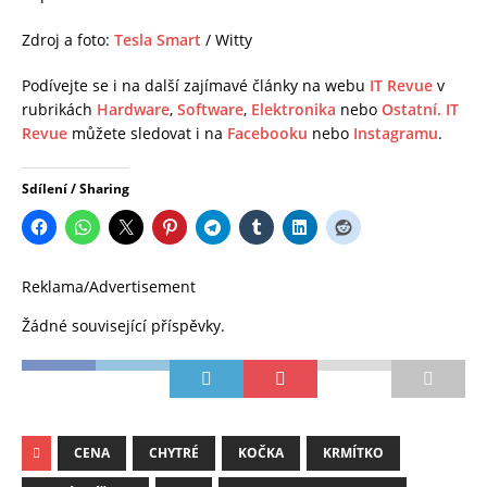
Zdroj a foto:
Tesla Smart
/ Witty
Podívejte se i na další zajímavé články na webu
IT Revue
v
rubrikách
Hardware
,
Software
,
Elektronika
nebo
Ostatní.
IT
Revue
můžete sledovat i na
Facebooku
nebo
Instagramu
.
Sdílení / Sharing
Reklama/Advertisement
Žádné související příspěvky.
CENA
CHYTRÉ
KOČKA
KRMÍTKO