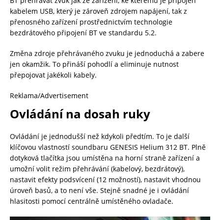
BT přehrávat zvuk jak ze zařízení, ke kterému je připojen
kabelem USB, který je zároveň zdrojem napájení, tak z
přenosného zařízení prostřednictvím technologie
bezdrátového připojení BT ve standardu 5.2.
Změna zdroje přehrávaného zvuku je jednoduchá a zabere
jen okamžik. To přináší pohodlí a eliminuje nutnost
přepojovat jakékoli kabely.
Reklama/Advertisement
Ovládání na dosah ruky
Ovládání je jednodušší než kdykoli předtím. To je další
klíčovou vlastností soundbaru GENESIS Helium 312 BT. Plně
dotyková tlačítka jsou umístěna na horní straně zařízení a
umožní volit režim přehrávání (kabelový, bezdrátový),
nastavit efekty podsvícení (12 možností), nastavit vhodnou
úroveň basů, a to není vše. Stejně snadné je i ovládání
hlasitosti pomocí centrálně umístěného ovladače.