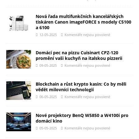
Nová řada multifunkčních kancelářských
tiskáren Canon imageFORCE s modely C5100
a 6100
12-05-2025
Komentáře nejsou povolené
Domácí pec na pizzu Cuisinart CPZ-120
promění vaši kuchyň na italskou pizzerii
09-05-2025
Komentáře nejsou povolené
Blockchain a růst krypto kasin: Co by měli
vědět milovníci technologií
06-05-2025
Komentáře nejsou povolené
Nové projektory BenQ W5850 a W4100i pro
domácí kino
05-05-2025
Komentáře nejsou povolené