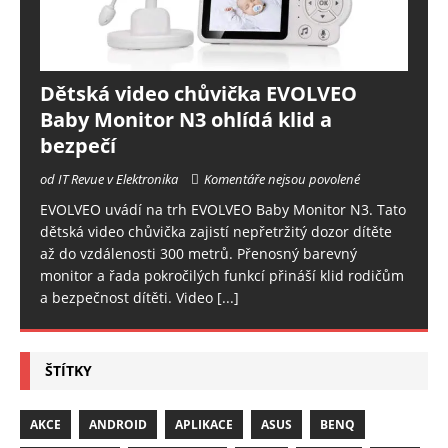
Dětská video chůvička EVOLVEO
Baby Monitor N3 ohlídá klid a
bezpečí
od IT Revue v Elektronika
Komentáře nejsou povolené
EVOLVEO uvádí na trh EVOLVEO Baby Monitor N3. Tato
dětská video chůvička zajistí nepřetržitý dozor dítěte
až do vzdálenosti 300 metrů. Přenosný barevný
monitor a řada pokročilých funkcí přináší klid rodičům
a bezpečnost dítěti. Video
[...]
ŠTÍTKY
AKCE
ANDROID
APLIKACE
ASUS
BENQ