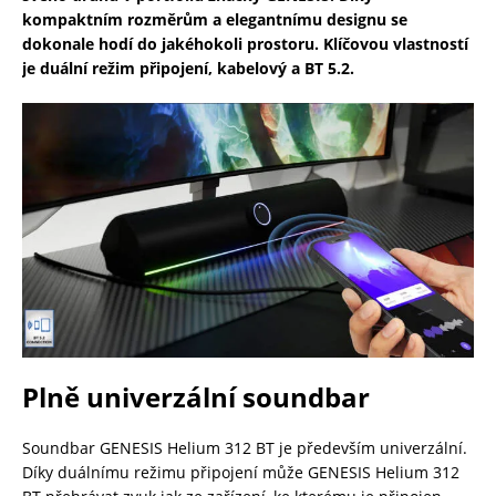
kompaktním rozměrům a elegantnímu designu se
dokonale hodí do jakéhokoli prostoru. Klíčovou vlastností
je duální režim připojení, kabelový a BT 5.2.
Plně univerzální soundbar
Soundbar GENESIS Helium 312 BT je především univerzální.
Díky duálnímu režimu připojení může GENESIS Helium 312