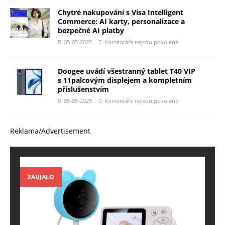
Chytré nakupování s Visa Intelligent
Commerce: AI karty, personalizace a
bezpečné AI platby
05-05-2025
Komentáře nejsou povolené
Doogee uvádí všestranný tablet T40 VIP
s 11palcovým displejem a kompletním
příslušenstvím
05-05-2025
Komentáře nejsou povolené
Reklama/Advertisement
ZAUJALO