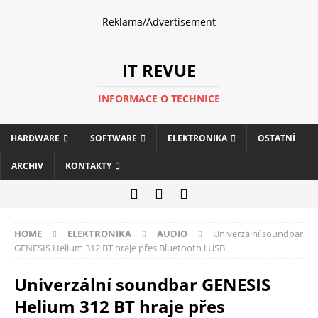
Reklama/Advertisement
IT REVUE
INFORMACE O TECHNICE
HARDWARE
SOFTWARE
ELEKTRONIKA
OSTATNÍ
ARCHIV
KONTAKTY
HOME
ELEKTRONIKA
AUDIO
Univerzální soundbar
GENESIS Helium 312 BT hraje přes Bluetooth i USB
Univerzální soundbar GENESIS
Helium 312 BT hraje přes