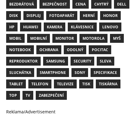
BEZDRÁTOVÁ
BEZPEČNOST
CENA
CHYTRÝ
DELL
DISK
DISPLEJ
FOTOAPARÁT
HERNÍ
HONOR
HP
HUAWEI
KAMERA
KLÁVESNICE
LENOVO
MOBIL
MOBILNÍ
MONITOR
MOTOROLA
MYŠ
NOTEBOOK
OCHRANA
ODOLNÝ
POCITAC
REPRODUKTOR
SAMSUNG
SECURITY
SLEVA
SLUCHÁTKA
SMARTPHONE
SONY
SPECIFIKACE
TABLET
TELEFON
TELEVIZE
TISK
TISKÁRNA
TOP
TV
ZABEZPEČENÍ
Reklama/Advertisement