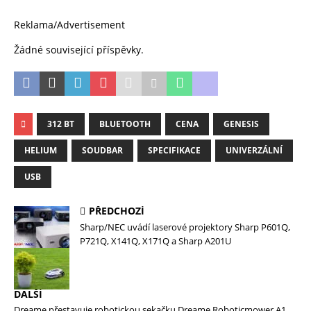
Reklama/Advertisement
Žádné související příspěvky.
312 BT
BLUETOOTH
CENA
GENESIS
HELIUM
SOUDBAR
SPECIFIKACE
UNIVERZÁLNÍ
USB
PŘEDCHOZÍ
Sharp/NEC uvádí laserové projektory Sharp P601Q,
P721Q, X141Q, X171Q a Sharp A201U
DALŠÍ
Dreame přestavuje robotickou sekačku Dreame Roboticmower A1