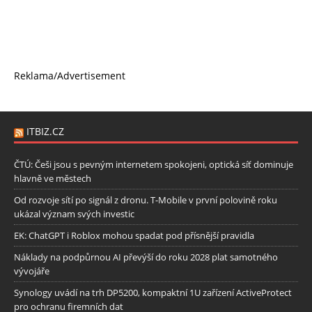
Reklama/Advertisement
ITBIZ.CZ
ČTÚ: Češi jsou s pevným internetem spokojeni, optická síť dominuje
hlavně ve městech
Od rozvoje sítí po signál z dronu. T-Mobile v první polovině roku
ukázal význam svých investic
EK: ChatGPT i Roblox mohou spadat pod přísnější pravidla
Náklady na podpůrnou AI převýší do roku 2028 plat samotného
vývojáře
Synology uvádí na trh DP5200, kompaktní 1U zařízení ActiveProtect
pro ochranu firemních dat