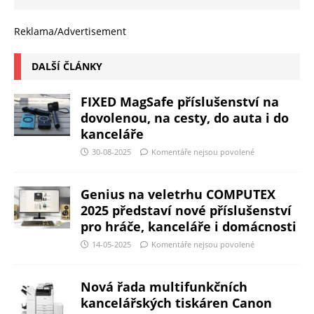
Reklama/Advertisement
DALŠÍ ČLÁNKY
FIXED MagSafe příslušenství na
dovolenou, na cesty, do auta i do
kanceláře
30-08-2025
Komentáře nejsou povolené
Genius na veletrhu COMPUTEX
2025 představí nové příslušenství
pro hráče, kanceláře i domácnosti
14-05-2025
Komentáře nejsou povolené
Nová řada multifunkčních
kancelářských tiskáren Canon