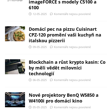
imageFORCE s modely C5100 a
6100
12-05-2025
Komentáře nejsou povolené
Domácí pec na pizzu Cuisinart
CPZ-120 promění vaši kuchyň na
italskou pizzerii
09-05-2025
Komentáře nejsou povolené
Blockchain a růst krypto kasin: Co
by měli vědět milovníci
technologií
06-05-2025
Komentáře nejsou povolené
Nové projektory BenQ W5850 a
W4100i pro domácí kino
05-05-2025
Komentáře nejsou povolené