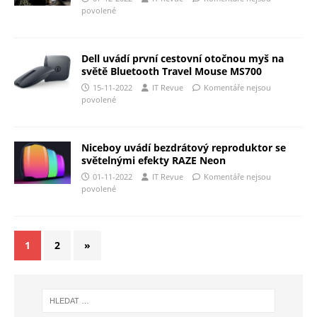
povolené
Dell uvádí první cestovní otočnou myš na
světě Bluetooth Travel Mouse MS700
15-11-2022
IT Revue
Komentáře nejsou
povolené
Niceboy uvádí bezdrátový reproduktor se
světelnými efekty RAZE Neon
01-11-2022
IT Revue
Komentáře nejsou
povolené
1
2
»