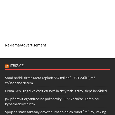
Reklama/Advertisement
ITBIZ.CZ
Soud nařídil firmě Meta zaplatit 567 milionů USD kvůli újmě
způsobené dětem
Firma Gen Digital ve čtvrtletí zvýšila čistý zisk i tržby, zlepšila výhled
Jak připravit organizaci na požadavky CRA? Začněte u přehledu
kybernetických rizik
Spojené státy zakázaly dovoz humanoidních robotů z Číny, Peking