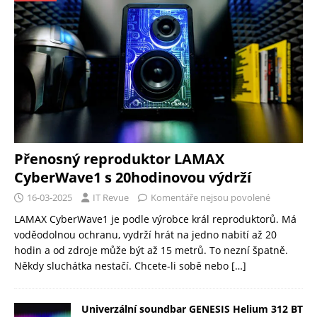
Přenosný reproduktor LAMAX
CyberWave1 s 20hodinovou výdrží
16-03-2025
IT Revue
Komentáře nejsou povolené
LAMAX CyberWave1 je podle výrobce král reproduktorů. Má
voděodolnou ochranu, vydrží hrát na jedno nabití až 20
hodin a od zdroje může být až 15 metrů. To nezní špatně.
Někdy sluchátka nestačí. Chcete-li sobě nebo
[…]
Univerzální soundbar GENESIS Helium 312 BT