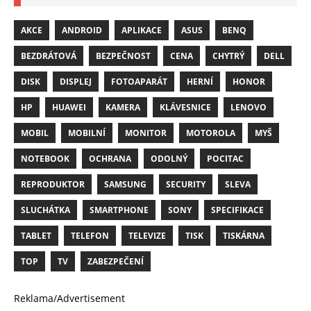
AKCE
ANDROID
APLIKACE
ASUS
BENQ
BEZDRÁTOVÁ
BEZPEČNOST
CENA
CHYTRÝ
DELL
DISK
DISPLEJ
FOTOAPARÁT
HERNÍ
HONOR
HP
HUAWEI
KAMERA
KLÁVESNICE
LENOVO
MOBIL
MOBILNÍ
MONITOR
MOTOROLA
MYŠ
NOTEBOOK
OCHRANA
ODOLNÝ
POCITAC
REPRODUKTOR
SAMSUNG
SECURITY
SLEVA
SLUCHÁTKA
SMARTPHONE
SONY
SPECIFIKACE
TABLET
TELEFON
TELEVIZE
TISK
TISKÁRNA
TOP
TV
ZABEZPEČENÍ
Reklama/Advertisement