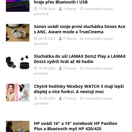
hraje přes Bluetooth i USB
15-08-2024
IT Revue
Komentáře nejsou
povolené
Sonos uvádí svoje první sluchátka Sonos Ace
s ANC, Aware mode a TrueCinema
28-05-2024
IT Revue
Komentáře nejsou
povolené
Sluchátka do uší LAMAX Dots2 Play a LAMAX
Dots3 vydrží hrát až 40 hodin
18-09-2023
IT Revue
Komentáře nejsou
povolené
Chytré hodinky Niceboy WATCH 3 mají lepší
displej a více funkcí. A nestojí moc
16-09-2023
IT Revue
Komentáře nejsou
povolené
HP uvádí 16″ a 14″ notebook HP Pavilion
Plus a Bluetooth myš HP 420/425