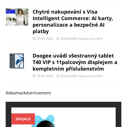
Chytré nakupování s Visa
Intelligent Commerce: AI karty,
personalizace a bezpečné AI
platby
05-05-2025
Komentáře nejsou povolené
Doogee uvádí všestranný tablet
T40 VIP s 11palcovým displejem a
kompletním příslušenstvím
05-05-2025
Komentáře nejsou povolené
Reklama/Advertisement
ZAUJALO