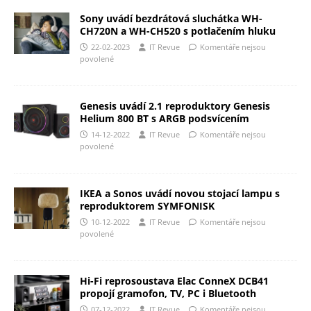
Sony uvádí bezdrátová sluchátka WH-
CH720N a WH-CH520 s potlačením hluku
22-02-2023
IT Revue
Komentáře nejsou
povolené
Genesis uvádí 2.1 reproduktory Genesis
Helium 800 BT s ARGB podsvícením
14-12-2022
IT Revue
Komentáře nejsou
povolené
IKEA a Sonos uvádí novou stojací lampu s
reproduktorem SYMFONISK
10-12-2022
IT Revue
Komentáře nejsou
povolené
Hi-Fi reprosoustava Elac ConneX DCB41
propojí gramofon, TV, PC i Bluetooth
07-12-2022
IT Revue
Komentáře nejsou