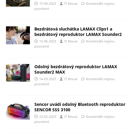
15-09-2023
IT Revue
Komentáře nejsou
povolené
Bezdrátová sluchátka LAMAX Clips1 a
bezdrátový reproduktor LAMAX Sounder2
15-06-2023
IT Revue
Komentáře nejsou
povolené
Odolný bezdrátový reproduktor LAMAX
Sounder2 MAX
14-03-2023
IT Revue
Komentáře nejsou
povolené
Sencor uvádí odolný Bluetooth reproduktor
SENCOR SSS 3100
23-02-2023
IT Revue
Komentáře nejsou
povolené