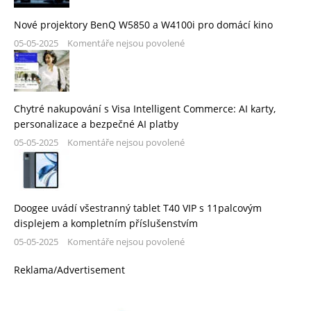
Nové projektory BenQ W5850 a W4100i pro domácí kino
05-05-2025
Komentáře nejsou povolené
Chytré nakupování s Visa Intelligent Commerce: AI karty,
personalizace a bezpečné AI platby
05-05-2025
Komentáře nejsou povolené
Doogee uvádí všestranný tablet T40 VIP s 11palcovým
displejem a kompletním příslušenstvím
05-05-2025
Komentáře nejsou povolené
Reklama/Advertisement