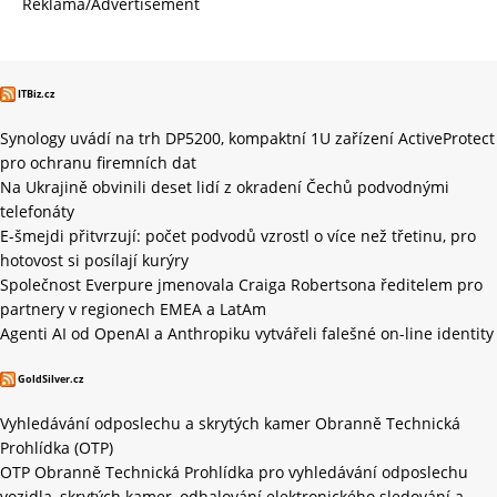
Reklama/Advertisement
ITBiz.cz
Synology uvádí na trh DP5200, kompaktní 1U zařízení ActiveProtect
pro ochranu firemních dat
Na Ukrajině obvinili deset lidí z okradení Čechů podvodnými
telefonáty
E-šmejdi přitvrzují: počet podvodů vzrostl o více než třetinu, pro
hotovost si posílají kurýry
Společnost Everpure jmenovala Craiga Robertsona ředitelem pro
partnery v regionech EMEA a LatAm
Agenti AI od OpenAI a Anthropiku vytvářeli falešné on-line identity
GoldSilver.cz
Vyhledávání odposlechu a skrytých kamer Obranně Technická
Prohlídka (OTP)
OTP Obranně Technická Prohlídka pro vyhledávání odposlechu
vozidla, skrytých kamer, odhalování elektronického sledování a