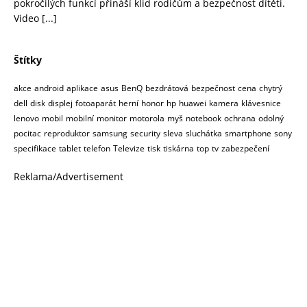
pokročilých funkcí přináší klid rodičům a bezpečnost dítěti.
Video
[...]
Štítky
akce
android
aplikace
asus
BenQ
bezdrátová
bezpečnost
cena
chytrý
dell
disk
displej
fotoaparát
herní
honor
hp
huawei
kamera
klávesnice
lenovo
mobil
mobilní
monitor
motorola
myš
notebook
ochrana
odolný
pocitac
reproduktor
samsung
security
sleva
sluchátka
smartphone
sony
specifikace
tablet
telefon
Televize
tisk
tiskárna
top
tv
zabezpečení
Reklama/Advertisement