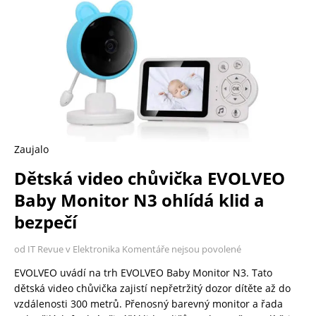
Zaujalo
Dětská video chůvička EVOLVEO
Baby Monitor N3 ohlídá klid a
bezpečí
od IT Revue v Elektronika
Komentáře nejsou povolené
EVOLVEO uvádí na trh EVOLVEO Baby Monitor N3. Tato
dětská video chůvička zajistí nepřetržitý dozor dítěte až do
vzdálenosti 300 metrů. Přenosný barevný monitor a řada