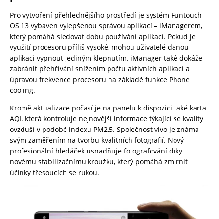
Pro vytvoření přehlednějšího prostředí je systém Funtouch
OS 13 vybaven vylepšenou správou aplikací – iManagerem,
který pomáhá sledovat dobu používání aplikací. Pokud je
využití procesoru příliš vysoké, mohou uživatelé danou
aplikaci vypnout jediným klepnutím. iManager také dokáže
zabránit přehřívání snížením počtu aktivních aplikací a
úpravou frekvence procesoru na základě funkce Phone
cooling.
Kromě aktualizace počasí je na panelu k dispozici také karta
AQI, která kontroluje nejnovější informace týkající se kvality
ovzduší v podobě indexu PM2,5. Společnost vivo je známá
svým zaměřením na tvorbu kvalitních fotografií. Nový
profesionální hledáček usnadňuje fotografování díky
novému stabilizačnímu kroužku, který pomáhá zmírnit
účinky třesoucích se rukou.