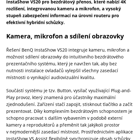
InstaShow VS20 pro bezdrátový přenos, které nabízí 4K
rozlišení, integrovanou kameru a mikrofon, a vysoký
stupeň zabezpečení informací na úrovni routeru pro
efektivní hybridní schůzky.
Kamera, mikrofon a sdílení obrazovky
Řešení BenQ InstaShow VS20 integruje kameru, mikrofon a
možnost sdílení obrazovky do intuitivního bezdrátového
prezentačního systému, který je navržen tak, aby bez
nutnosti instalace ovladačů vylepšil všechny zasedací
místnosti o vynikající audiovizuální kvalitu.
Součástí systému je tzv. Button, vysílač využívající Plug-and-
Play provoz, který znamená pro účastníky maximální
zjednodušení. Zařízení stačí zapojit, stisknout tlačítko a začít
prezentovat. Díky komplexním bezdrátovým schopnostem je
schopno pracovat s dalším vybavením v podobě externí
kamery a reproduktorů a přeměnit tak jakýkoli prostor
v nejmodernější zasedací místnost. Prostřednictvím aplikace
InstaShow VS Assist flexibilně synchronizuje obsah schůzky