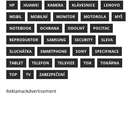
HP
HUAWEI
KAMERA
KLÁVESNICE
LENOVO
MOBIL
MOBILNÍ
MONITOR
MOTOROLA
MYŠ
NOTEBOOK
OCHRANA
ODOLNÝ
POCITAC
REPRODUKTOR
SAMSUNG
SECURITY
SLEVA
SLUCHÁTKA
SMARTPHONE
SONY
SPECIFIKACE
TABLET
TELEFON
TELEVIZE
TISK
TISKÁRNA
TOP
TV
ZABEZPEČENÍ
Reklama/Advertisement