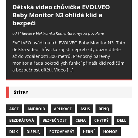
Dětská video chůvička EVOLVEO
Baby Monitor N3 ohlídá klid a
bezpečí
od IT Revue v Elektronika
Komentáře nejsou povolené
EVOLVEO uvádí na trh EVOLVEO Baby Monitor N3. Tato
dětská video chůvička zajistí nepřetržitý dozor dítěte
až do vzdálenosti 300 metrů. Přenosný barevný
monitor a řada pokročilých funkcí přináší klid rodičům
a bezpečnost dítěti. Video
[...]
ŠTÍTKY
AKCE
ANDROID
APLIKACE
ASUS
BENQ
BEZDRÁTOVÁ
BEZPEČNOST
CENA
CHYTRÝ
DELL
DISK
DISPLEJ
FOTOAPARÁT
HERNÍ
HONOR