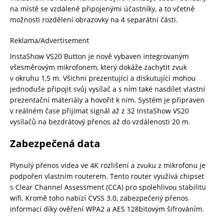
na místě se vzdáleně připojenými účastníky, a to včetně
možnosti rozdělení obrazovky na 4 separátní části.
Reklama/Advertisement
InstaShow VS20 Button je nově vybaven integrovaným
všesměrovým mikrofonem, který dokáže zachytit zvuk
v okruhu 1,5 m. Všichni prezentující a diskutující mohou
jednoduše připojit svůj vysílač a s ním také nasdílet vlastní
prezentační materiály a hovořit k nim. Systém je připraven
v reálném čase přijímat signál až z 32 InstaShow VS20
vysílačů na bezdrátový přenos až do vzdálenosti 20 m.
Zabezpečená data
Plynulý přenos videa ve 4K rozlišení a zvuku z mikrofonu je
podpořen vlastním routerem. Tento router využívá chipset
s Clear Channel Assessment (CCA) pro spolehlivou stabilitu
wifi. Kromě toho nabízí CVSS 3.0, zabezpečený přenos
informací díky ověření WPA2 a AES 128bitovým šifrováním.