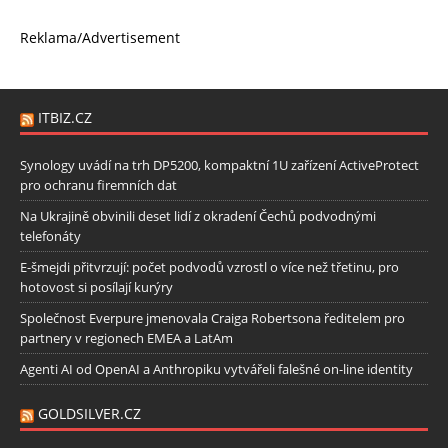
Reklama/Advertisement
ITBIZ.CZ
Synology uvádí na trh DP5200, kompaktní 1U zařízení ActiveProtect
pro ochranu firemních dat
Na Ukrajině obvinili deset lidí z okradení Čechů podvodnými
telefonáty
E-šmejdi přitvrzují: počet podvodů vzrostl o více než třetinu, pro
hotovost si posílají kurýry
Společnost Everpure jmenovala Craiga Robertsona ředitelem pro
partnery v regionech EMEA a LatAm
Agenti AI od OpenAI a Anthropiku vytvářeli falešné on-line identity
GOLDSILVER.CZ