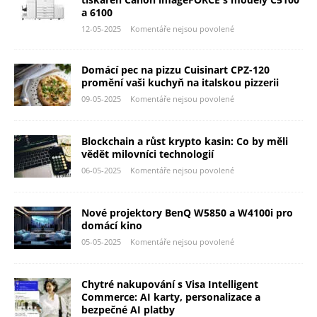
a 6100
12-05-2025
Komentáře nejsou povolené
Domácí pec na pizzu Cuisinart CPZ-120
promění vaši kuchyň na italskou pizzerii
09-05-2025
Komentáře nejsou povolené
Blockchain a růst krypto kasin: Co by měli
vědět milovníci technologií
06-05-2025
Komentáře nejsou povolené
Nové projektory BenQ W5850 a W4100i pro
domácí kino
05-05-2025
Komentáře nejsou povolené
Chytré nakupování s Visa Intelligent
Commerce: AI karty, personalizace a
bezpečné AI platby