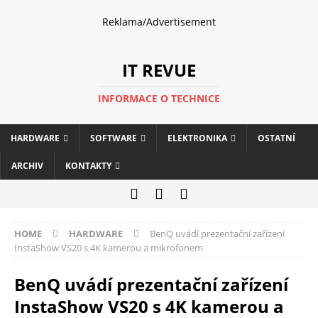
Reklama/Advertisement
IT REVUE
INFORMACE O TECHNICE
HARDWARE
SOFTWARE
ELEKTRONIKA
OSTATNÍ
ARCHIV
KONTAKTY
HOME
HARDWARE
BenQ uvádí prezentační zařízení
InstaShow VS20 s 4K kamerou a mikrofonem
BenQ uvádí prezentační zařízení
InstaShow VS20 s 4K kamerou a