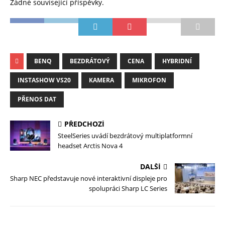
Žádné související příspěvky.
BENQ
BEZDRÁTOVÝ
CENA
HYBRIDNÍ
INSTASHOW VS20
KAMERA
MIKROFON
PŘENOS DAT
PŘEDCHOZÍ
SteelSeries uvádí bezdrátový multiplatformní
headset Arctis Nova 4
DALŠÍ
Sharp NEC představuje nové interaktivní displeje pro
spolupráci Sharp LC Series