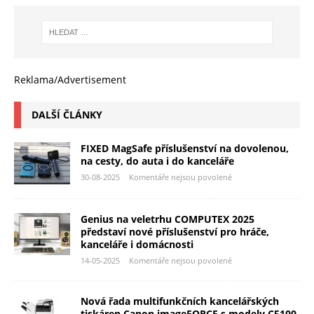
Reklama/Advertisement
DALŠÍ ČLÁNKY
FIXED MagSafe příslušenství na dovolenou,
na cesty, do auta i do kanceláře
30-08-2025
Komentáře nejsou povolené
Genius na veletrhu COMPUTEX 2025
představí nové příslušenství pro hráče,
kanceláře i domácnosti
14-05-2025
Komentáře nejsou povolené
Nová řada multifunkčních kancelářských
tiskáren Canon imageFORCE s modely C5100