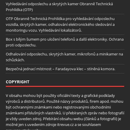
Vyhledávání odposlechu a skrytých kamer Obranně Technická
Prohlídka (OTP)
OTP Obranně Technická Prohlídka pro vyhledávání odposlechu
vozidla, skrytých kamer, odhalování elektronického sledování a
monitoringu vozu. Vyhledávání lokalizátorů.
Box s bílým šumem pro uložení telefonů a další elektroniky. Ochrana
proti odposlechu.
Odhalování odposlechu, skrytých kamer, mikrofonů a minikamer na
schůzkách.
Bezpečná jednací místnost – Faradayova klec – stíněná komora.
COPYRIGHT
V obsahu mohou být použity oficiální texty a grafické podklady
výrobců a distributorů. Použité názvy produktů, firem apod. mohou
být ochrannými známkami nebo registrovanými obchodními
známkami příslušných vlastníků. U přebíraných zpráv nebo fotografií
je vždy uveden zdroj. Přebírání obsahu webu (článků a fotografií) je
možné jen s uvedením zdroje itrevue.cz a se souhlasem