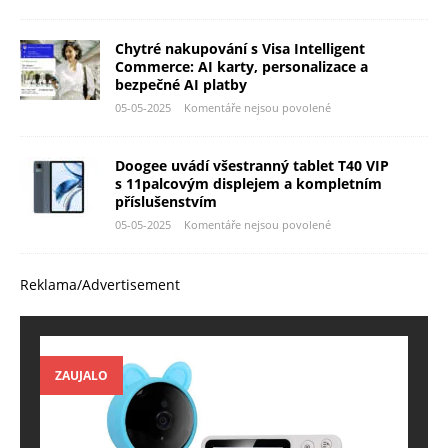
Chytré nakupování s Visa Intelligent
Commerce: AI karty, personalizace a
bezpečné AI platby
05-05-2025
Komentáře nejsou povolené
Doogee uvádí všestranný tablet T40 VIP
s 11palcovým displejem a kompletním
příslušenstvím
05-05-2025
Komentáře nejsou povolené
Reklama/Advertisement
ZAUJALO