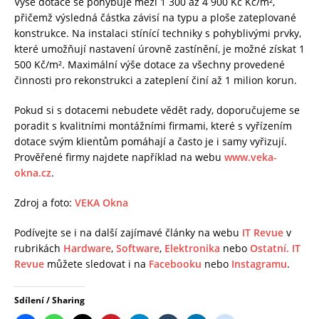
Výše dotace se pohybuje mezi 1 300 až 4 900 Kč Kč/m²,
přičemž výsledná částka závisí na typu a ploše zateplované
konstrukce. Na instalaci stínící techniky s pohyblivými prvky,
které umožňují nastavení úrovně zastínění, je možné získat 1
500 Kč/m². Maximální výše dotace za všechny provedené
činnosti pro rekonstrukci a zateplení činí až 1 milion korun.
Pokud si s dotacemi nebudete vědět rady, doporučujeme se
poradit s kvalitními montážními firmami, které s vyřízením
dotace svým klientům pomáhají a často je i samy vyřizují.
Prověřené firmy najdete například na webu
www.veka-
okna.cz
.
Zdroj a foto:
VEKA Okna
Podívejte se i na další zajímavé články na webu
IT Revue
v
rubrikách
Hardware
,
Software
,
Elektronika
nebo
Ostatní.
IT
Revue
můžete sledovat i na
Facebooku
nebo
Instagramu
.
Sdílení / Sharing