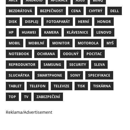
AKCE
ANDROID
APLIKACE
ASUS
BENQ
BEZDRÁTOVÁ
BEZPEČNOST
CENA
CHYTRÝ
DELL
DISK
DISPLEJ
FOTOAPARÁT
HERNÍ
HONOR
HP
HUAWEI
KAMERA
KLÁVESNICE
LENOVO
MOBIL
MOBILNÍ
MONITOR
MOTOROLA
MYŠ
NOTEBOOK
OCHRANA
ODOLNÝ
POCITAC
REPRODUKTOR
SAMSUNG
SECURITY
SLEVA
SLUCHÁTKA
SMARTPHONE
SONY
SPECIFIKACE
TABLET
TELEFON
TELEVIZE
TISK
TISKÁRNA
TOP
TV
ZABEZPEČENÍ
Reklama/Advertisement