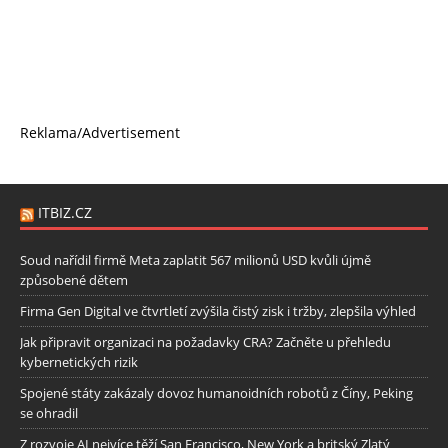
Reklama/Advertisement
ITBIZ.CZ
Soud nařídil firmě Meta zaplatit 567 milionů USD kvůli újmě
způsobené dětem
Firma Gen Digital ve čtvrtletí zvýšila čistý zisk i tržby, zlepšila výhled
Jak připravit organizaci na požadavky CRA? Začněte u přehledu
kybernetických rizik
Spojené státy zakázaly dovoz humanoidních robotů z Číny, Peking
se ohradil
Z rozvoje AI nejvíce těží San Francisco, New York a britský Zlatý