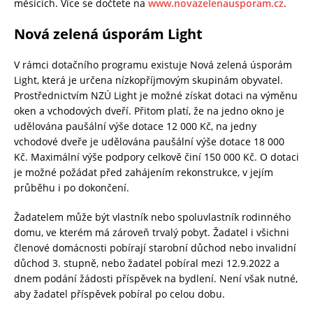
měsících. Více se dočtete na
www.novazelenausporam.cz
.
Nová zelená úsporám Light
V rámci dotačního programu existuje Nová zelená úsporám
Light, která je určena nízkopříjmovým skupinám obyvatel.
Prostřednictvím NZÚ Light je možné získat dotaci na výměnu
oken a vchodových dveří. Přitom platí, že na jedno okno je
udělována paušální výše dotace 12 000 Kč, na jedny
vchodové dveře je udělována paušální výše dotace 18 000
Kč. Maximální výše podpory celkově činí 150 000 Kč. O dotaci
je možné požádat před zahájením rekonstrukce, v jejím
průběhu i po dokončení.
Žadatelem může být vlastník nebo spoluvlastník rodinného
domu, ve kterém má zároveň trvalý pobyt. Žadatel i všichni
členové domácnosti pobírají starobní důchod nebo invalidní
důchod 3. stupně, nebo žadatel pobíral mezi 12.9.2022 a
dnem podání žádosti příspěvek na bydlení. Není však nutné,
aby žadatel příspěvek pobíral po celou dobu.