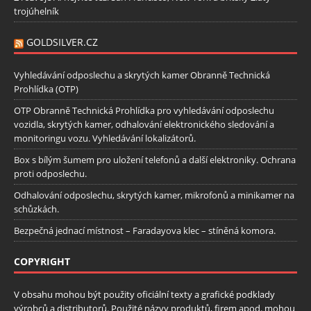
trojúhelník
GOLDSILVER.CZ
Vyhledávání odposlechu a skrytých kamer Obranně Technická
Prohlídka (OTP)
OTP Obranně Technická Prohlídka pro vyhledávání odposlechu
vozidla, skrytých kamer, odhalování elektronického sledování a
monitoringu vozu. Vyhledávání lokalizátorů.
Box s bílým šumem pro uložení telefonů a další elektroniky. Ochrana
proti odposlechu.
Odhalování odposlechu, skrytých kamer, mikrofonů a minikamer na
schůzkách.
Bezpečná jednací místnost – Faradayova klec – stíněná komora.
COPYRIGHT
V obsahu mohou být použity oficiální texty a grafické podklady
výrobců a distributorů. Použité názvy produktů, firem apod. mohou