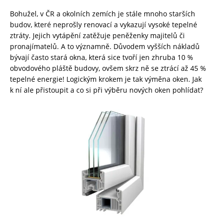
Bohužel, v ČR a okolních zemích je stále mnoho starších
budov, které neprošly renovací a vykazují vysoké tepelné
ztráty. Jejich vytápění zatěžuje peněženky majitelů či
pronajímatelů. A to významně. Důvodem vyšších nákladů
bývají často stará okna, která sice tvoří jen zhruba 10 %
obvodového pláště budovy, ovšem skrz ně se ztrácí až 45 %
tepelné energie! Logickým krokem je tak výměna oken. Jak
k ní ale přistoupit a co si při výběru nových oken pohlídat?