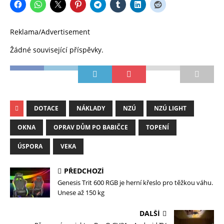
Reklama/Advertisement
Žádné související příspěvky.
DOTACE
NÁKLADY
NZÚ
NZÚ LIGHT
OKNA
OPRAV DŮM PO BABIČCE
TOPENÍ
ÚSPORA
VEKA
PŘEDCHOZÍ
Genesis Trit 600 RGB je herní křeslo pro těžkou váhu.
Unese až 150 kg
DALŠÍ