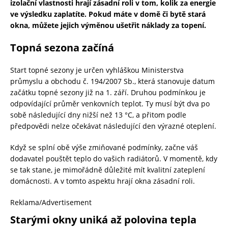
izolační vlastnosti hrají zásadní roli v tom, kolik za energie
ve výsledku zaplatíte. Pokud máte v domě či bytě stará
okna, můžete jejich výměnou ušetřit náklady za topení.
Topná sezona začíná
Start topné sezony je určen vyhláškou Ministerstva
průmyslu a obchodu č. 194/2007 Sb., která stanovuje datum
začátku topné sezony již na 1. září. Druhou podmínkou je
odpovídající průměr venkovních teplot. Ty musí být dva po
sobě následující dny nižší než 13 °C, a přitom podle
předpovědi nelze očekávat následující den výrazné oteplení.
Když se splní obě výše zmiňované podmínky, začne váš
dodavatel pouštět teplo do vašich radiátorů. V momentě, kdy
se tak stane, je mimořádně důležité mít kvalitní zateplení
domácnosti. A v tomto aspektu hrají okna zásadní roli.
Reklama/Advertisement
Starými okny uniká až polovina tepla