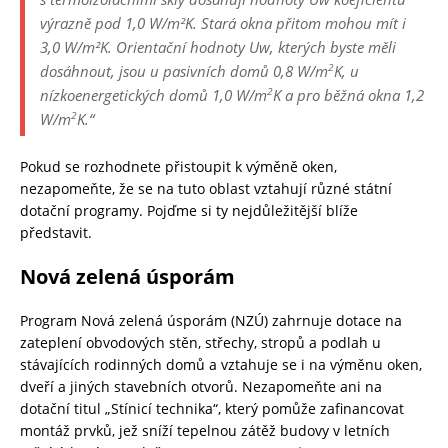
výrazně pod 1,0 W/m²K. Stará okna přitom mohou mít i
3,0 W/m²K.
Orientační hodnoty U
w
, kterých byste měli
2
dosáhnout, jsou u pasivních domů 0,8 W/m
K, u
2
nízkoenergetických domů 1,0 W/m
K a pro běžná okna 1,2
2
W/m
K.“
Pokud se rozhodnete přistoupit k výměně oken,
nezapomeňte, že se na tuto oblast vztahují různé státní
dotační programy. Pojďme si ty nejdůležitější blíže
představit.
Nová zelená úsporám
Program Nová zelená úsporám (NZÚ) zahrnuje dotace na
zateplení obvodových stěn, střechy, stropů a podlah u
stávajících rodinných domů a vztahuje se i na výměnu oken,
dveří a jiných stavebních otvorů. Nezapomeňte ani na
dotační titul „Stínicí technika“, který pomůže zafinancovat
montáž prvků, jež sníží tepelnou zátěž budovy v letních