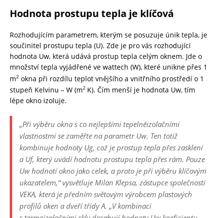
Hodnota prostupu tepla je klíčová
Rozhodujícím parametrem, kterým se posuzuje únik tepla, je
součinitel prostupu tepla (U). Zde je pro vás rozhodující
hodnota Uw, která udává prostup tepla celým oknem. Jde o
množství tepla vyjádřené ve wattech (W), které unikne přes 1
2
m
okna při rozdílu teplot vnějšího a vnitřního prostředí o 1
2
stupeň Kelvinu – W (m
K). Čím menší je hodnota Uw, tím
lépe okno izoluje.
„Při výběru okna s co nejlepšími tepelněizolačními
vlastnostmi se zaměřte na parametr U
w
. Ten totiž
kombinuje hodnoty U
g,
což je prostup tepla přes zasklení
a U
f,
který uvádí hodnotu prostupu tepla přes rám. Pouze
U
w
hodnotí okno jako celek, a proto je při výběru klíčovým
ukazatelem,“
vysvětluje Milan Klepsa, zástupce společnosti
VEKA, která je předním světovým výrobcem plastových
profilů oken a dveří třídy A.
„V kombinaci
s termoizolačními skly dosahují hodnoty U
w
koeficientu