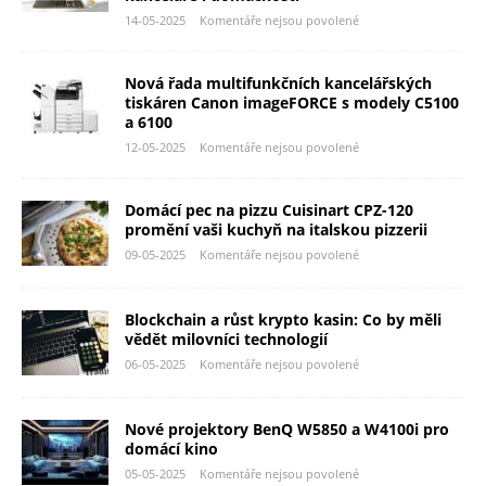
14-05-2025
Komentáře nejsou povolené
Nová řada multifunkčních kancelářských
tiskáren Canon imageFORCE s modely C5100
a 6100
12-05-2025
Komentáře nejsou povolené
Domácí pec na pizzu Cuisinart CPZ-120
promění vaši kuchyň na italskou pizzerii
09-05-2025
Komentáře nejsou povolené
Blockchain a růst krypto kasin: Co by měli
vědět milovníci technologií
06-05-2025
Komentáře nejsou povolené
Nové projektory BenQ W5850 a W4100i pro
domácí kino
05-05-2025
Komentáře nejsou povolené