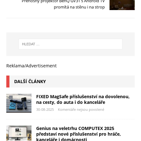
Přenosný projektor BenQ GV31 s Android TV
promítá na stěnu i na strop
Reklama/Advertisement
DALŠÍ ČLÁNKY
FIXED MagSafe příslušenství na dovolenou,
na cesty, do auta i do kanceláře
30-08-2025
Komentáře nejsou povolené
Genius na veletrhu COMPUTEX 2025
představí nové příslušenství pro hráče,
kanceláře i domácnosti