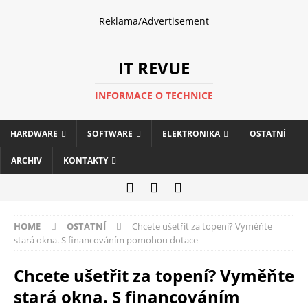
Reklama/Advertisement
IT REVUE
INFORMACE O TECHNICE
HARDWARE
SOFTWARE
ELEKTRONIKA
OSTATNÍ
ARCHIV
KONTAKTY
HOME
OSTATNÍ
Chcete ušetřit za topení? Vyměňte
stará okna. S financováním pomohou dotace
Chcete ušetřit za topení? Vyměňte
stará okna. S financováním