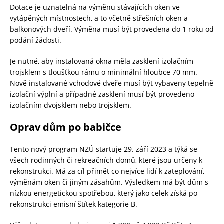
Dotace je uznatelná na výměnu stávajících oken ve
vytápěných místnostech, a to včetně střešních oken a
balkonových dveří. Výměna musí být provedena do 1 roku od
podání žádosti.
Je nutné, aby instalovaná okna měla zasklení izolačním
trojsklem s tloušťkou rámu o minimální hloubce 70 mm.
Nově instalované vchodové dveře musí být vybaveny tepelně
izolační výplní a případné zasklení musí být provedeno
izolačním dvojsklem nebo trojsklem.
Oprav dům po babičce
Tento nový program NZÚ startuje 29. září 2023 a týká se
všech rodinných či rekreačních domů, které jsou určeny k
rekonstrukci. Má za cíl přimět co nejvíce lidí k zateplování,
výměnám oken či jiným zásahům. Výsledkem má být dům s
nízkou energetickou spotřebou, který jako celek získá po
rekonstrukci emisní štítek kategorie B.