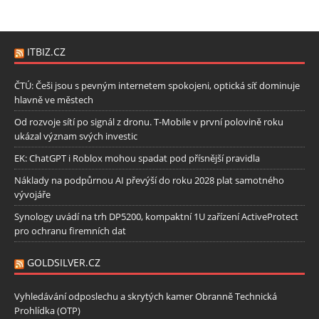
ITBIZ.CZ
ČTÚ: Češi jsou s pevným internetem spokojeni, optická síť dominuje
hlavně ve městech
Od rozvoje sítí po signál z dronu. T-Mobile v první polovině roku
ukázal význam svých investic
EK: ChatGPT i Roblox mohou spadat pod přísnější pravidla
Náklady na podpůrnou AI převýší do roku 2028 plat samotného
vývojáře
Synology uvádí na trh DP5200, kompaktní 1U zařízení ActiveProtect
pro ochranu firemních dat
GOLDSILVER.CZ
Vyhledávání odposlechu a skrytých kamer Obranně Technická
Prohlídka (OTP)