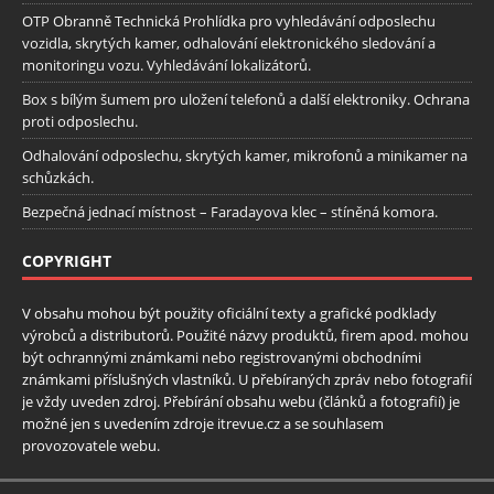
OTP Obranně Technická Prohlídka pro vyhledávání odposlechu
vozidla, skrytých kamer, odhalování elektronického sledování a
monitoringu vozu. Vyhledávání lokalizátorů.
Box s bílým šumem pro uložení telefonů a další elektroniky. Ochrana
proti odposlechu.
Odhalování odposlechu, skrytých kamer, mikrofonů a minikamer na
schůzkách.
Bezpečná jednací místnost – Faradayova klec – stíněná komora.
COPYRIGHT
V obsahu mohou být použity oficiální texty a grafické podklady
výrobců a distributorů. Použité názvy produktů, firem apod. mohou
být ochrannými známkami nebo registrovanými obchodními
známkami příslušných vlastníků. U přebíraných zpráv nebo fotografií
je vždy uveden zdroj. Přebírání obsahu webu (článků a fotografií) je
možné jen s uvedením zdroje itrevue.cz a se souhlasem
provozovatele webu.