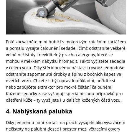
Poté zacvakněte mini hubici s motorovým rotačním kartáčem
a pomalu vysajte čalounění sedadel, čímž odstraníte veškeré
volné nečistoty i neviditelný prach a alergeny, které se
mohou v měkkém nábytku hromadit. Takto vyčistěte sedadla
v celém vozu. Díky štěrbinovému nástavci rovněž jednoduše
odstraníte zapomenuté drobky a špínu z bočních kapes ve
dveřích vozu. Chcete-li být opravdu důkladní, pořiďte si
nebo zapůjčete extraktor pro mokré čištění čalounění.
Kožené sedačky zase vyžadují speciální sadu přípravků pro
ošetření kůže – ty využijete i u dalších kožených částí vozu.
4. Nablýskaná palubka
Díky jemnému mini kartáči na prach vysajete aku vysavačem
nečistoty na palubní desce i prostor mezi větracími otvory