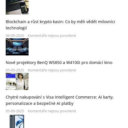
Blockchain a růst krypto kasin: Co by měli vědět milovníci
technologií
06-05-2025
Komentáře nejsou povolené
Nové projektory BenQ W5850 a W4100i pro domácí kino
05-05-2025
Komentáře nejsou povolené
Chytré nakupování s Visa Intelligent Commerce: AI karty,
personalizace a bezpečné AI platby
05-05-2025
Komentáře nejsou povolené