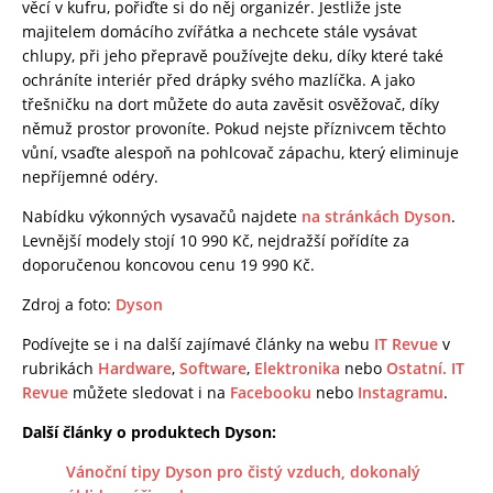
věcí v kufru, pořiďte si do něj organizér. Jestliže jste
majitelem domácího zvířátka a nechcete stále vysávat
chlupy, při jeho přepravě používejte deku, díky které také
ochráníte interiér před drápky svého mazlíčka. A jako
třešničku na dort můžete do auta zavěsit osvěžovač, díky
němuž prostor provoníte. Pokud nejste příznivcem těchto
vůní, vsaďte alespoň na pohlcovač zápachu, který eliminuje
nepříjemné odéry.
Nabídku výkonných vysavačů najdete
na stránkách Dyson
.
Levnější modely stojí 10 990 Kč, nejdražší pořídíte za
doporučenou koncovou cenu 19 990 Kč.
Zdroj a foto:
Dyson
Podívejte se i na další zajímavé články na webu
IT Revue
v
rubrikách
Hardware
,
Software
,
Elektronika
nebo
Ostatní.
IT
Revue
můžete sledovat i na
Facebooku
nebo
Instagramu
.
Další články o produktech Dyson:
Vánoční tipy Dyson pro čistý vzduch, dokonalý