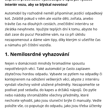
interiér vozu, aby se blýskal novotou!
Automobil by rozhodně neměl připomínat jezdící odpadkový
koš. Zvláště pokud v něm ale vozíte děti, zvířata, anebo
trávíte čas na dlouhých cestách, znečištění interiéru se
zkrátka nevyhnete. Využijte teplých dní k tomu, abyste ho
dali zase do pucu! Poradíme vám, na co při úklidu
nezapomenout a dáme vám tipy, díky kterým si ušetříte čas
a námahu při čištění vozidla.
1. Nemilosrdné vyhazování
Nejen v domácnosti mnohdy hromadíme spoustu
nepotřebných věcí. Také automobil je často zaplaven
zbytečnou hordou odpadu. Vybavte se pytlem na odpadky či
kontejnerem na odložení veškerých věcí, abyste z interiéru
vyndali všechny volně uložené předměty. Nezapomeňte se
podívat pod sedadla, do kapes a držáků nápojů. Do pytle
nebo nádoby shromážděte všechny předměty, které
nechcete vyhodit, jako jsou sluneční brýle či manuály. Vedle
položte vše, co poputuje do odpadu, jako jsou třeba účtenky