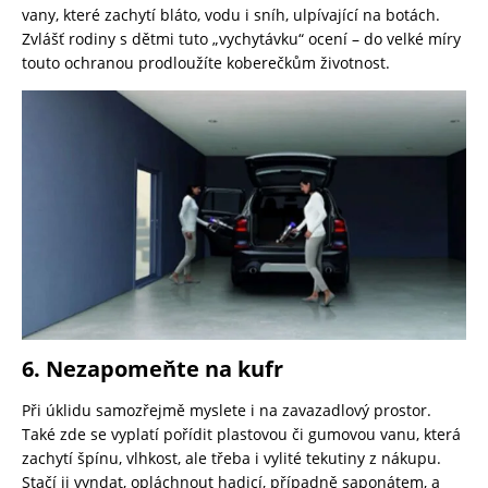
vany, které zachytí bláto, vodu i sníh, ulpívající na botách.
Zvlášť rodiny s dětmi tuto „vychytávku“ ocení – do velké míry
touto ochranou prodloužíte koberečkům životnost.
6. Nezapomeňte na kufr
Při úklidu samozřejmě myslete i na zavazadlový prostor.
Také zde se vyplatí pořídit plastovou či gumovou vanu, která
zachytí špínu, vlhkost, ale třeba i vylité tekutiny z nákupu.
Stačí ji vyndat, opláchnout hadicí, případně saponátem, a