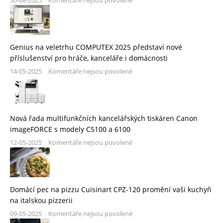
30-08-2025
Komentáře nejsou povolené
Genius na veletrhu COMPUTEX 2025 představí nové
příslušenství pro hráče, kanceláře i domácnosti
14-05-2025
Komentáře nejsou povolené
Nová řada multifunkčních kancelářských tiskáren Canon
imageFORCE s modely C5100 a 6100
12-05-2025
Komentáře nejsou povolené
Domácí pec na pizzu Cuisinart CPZ-120 promění vaši kuchyň
na italskou pizzerii
09-05-2025
Komentáře nejsou povolené