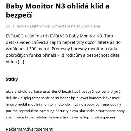
Baby Monitor N3 ohlídá klid a
bezpečí
od IT Revue v Elektronika
Komentáře nejsou povolené
EVOLVEO uvádí na trh EVOLVEO Baby Monitor N3. Tato
dětská video chůvička zajistí nepřetržitý dozor dítěte až do
vzdálenosti 300 metrů. Přenosný barevný monitor a řada
pokročilých funkcí přináší klid rodičům a bezpečnost dítěti.
Video
[...]
Štítky
akce
android
aplikace
asus
BenQ
bezdrátová
bezpečnost
cena
chytrý
dell
disk
displej
fotoaparát
herní
honor
hp
huawei
kamera
klávesnice
lenovo
mobil
mobilní
monitor
motorola
myš
notebook
ochrana
odolný
pocitac
reproduktor
samsung
security
sleva
sluchátka
smartphone
sony
specifikace
tablet
telefon
Televize
tisk
tiskárna
top
tv
zabezpečení
Reklama/Advertisement