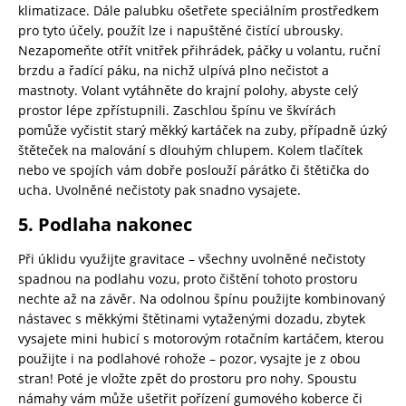
klimatizace. Dále palubku ošetřete speciálním prostředkem
pro tyto účely, použít lze i napuštěné čistící ubrousky.
Nezapomeňte otřít vnitřek přihrádek, páčky u volantu, ruční
brzdu a řadící páku, na nichž ulpívá plno nečistot a
mastnoty. Volant vytáhněte do krajní polohy, abyste celý
prostor lépe zpřístupnili. Zaschlou špínu ve škvírách
pomůže vyčistit starý měkký kartáček na zuby, případně úzký
štěteček na malování s dlouhým chlupem. Kolem tlačítek
nebo ve spojích vám dobře poslouží párátko či štětička do
ucha. Uvolněné nečistoty pak snadno vysajete.
5. Podlaha nakonec
Při úklidu využijte gravitace – všechny uvolněné nečistoty
spadnou na podlahu vozu, proto čištění tohoto prostoru
nechte až na závěr. Na odolnou špínu použijte kombinovaný
nástavec s měkkými štětinami vytaženými dozadu, zbytek
vysajete mini hubicí s motorovým rotačním kartáčem, kterou
použijte i na podlahové rohože – pozor, vysajte je z obou
stran! Poté je vložte zpět do prostoru pro nohy. Spoustu
námahy vám může ušetřit pořízení gumového koberce či