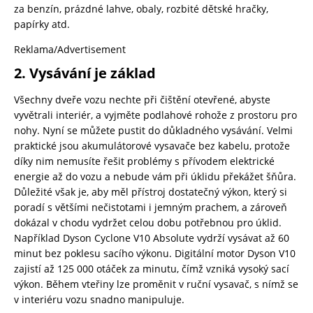
za benzín, prázdné lahve, obaly, rozbité dětské hračky,
papírky atd.
Reklama/Advertisement
2. Vysávání je základ
Všechny dveře vozu nechte při čištění otevřené, abyste
vyvětrali interiér, a vyjměte podlahové rohože z prostoru pro
nohy. Nyní se můžete pustit do důkladného vysávání. Velmi
praktické jsou akumulátorové vysavače bez kabelu, protože
díky nim nemusíte řešit problémy s přívodem elektrické
energie až do vozu a nebude vám při úklidu překážet šňůra.
Důležité však je, aby měl přístroj dostatečný výkon, který si
poradí s většími nečistotami i jemným prachem, a zároveň
dokázal v chodu vydržet celou dobu potřebnou pro úklid.
Například Dyson Cyclone V10 Absolute vydrží vysávat až 60
minut bez poklesu sacího výkonu. Digitální motor Dyson V10
zajistí až 125 000 otáček za minutu, čímž vzniká vysoký sací
výkon. Během vteřiny lze proměnit v ruční vysavač, s nímž se
v interiéru vozu snadno manipuluje.