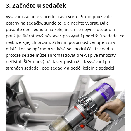
3. Začněte u sedaček
Vysávání začněte v přední části vozu. Pokud používáte
potahy na sedačky, sundejte je a nechte vyprat. Dále
posuňte obě sedadla na kolejnicích co nejvíce dozadu a
použijte štěrbinový nástavec pro vysátí podél švů sedadel co
nejblíže k jejich prošití. Zvláštní pozornost věnujte švu v
místě, kde se opěradlo setkává se spodní částí sedadla,
protože se zde může shromažďovat překvapivé množství
nečistot. Štěrbinový nástavec poslouží i k vysávání po
stranách sedadel, pod sedadly a podél kolejnic sedadel.