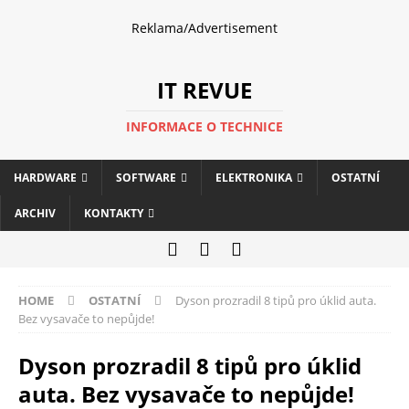
Reklama/Advertisement
IT REVUE
INFORMACE O TECHNICE
HARDWARE
SOFTWARE
ELEKTRONIKA
OSTATNÍ
ARCHIV
KONTAKTY
HOME
OSTATNÍ
Dyson prozradil 8 tipů pro úklid auta.
Bez vysavače to nepůjde!
Dyson prozradil 8 tipů pro úklid
auta. Bez vysavače to nepůjde!