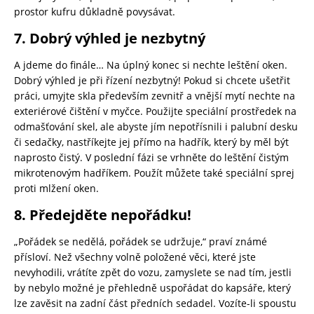
prostor kufru důkladně povysávat.
7. Dobrý výhled je nezbytný
A jdeme do finále… Na úplný konec si nechte leštění oken.
Dobrý výhled je při řízení nezbytný! Pokud si chcete ušetřit
práci, umyjte skla především zevnitř a vnější mytí nechte na
exteriérové čištění v myčce. Použijte speciální prostředek na
odmašťování skel, ale abyste jím nepotřísnili i palubní desku
či sedačky, nastříkejte jej přímo na hadřík, který by měl být
naprosto čistý. V poslední fázi se vrhněte do leštění čistým
mikrotenovým hadříkem. Použít můžete také speciální sprej
proti mlžení oken.
8. Předejděte nepořádku!
„Pořádek se nedělá, pořádek se udržuje,“ praví známé
přísloví. Než všechny volně položené věci, které jste
nevyhodili, vrátíte zpět do vozu, zamyslete se nad tím, jestli
by nebylo možné je přehledně uspořádat do kapsáře, který
lze zavěsit na zadní část předních sedadel. Vozíte-li spoustu