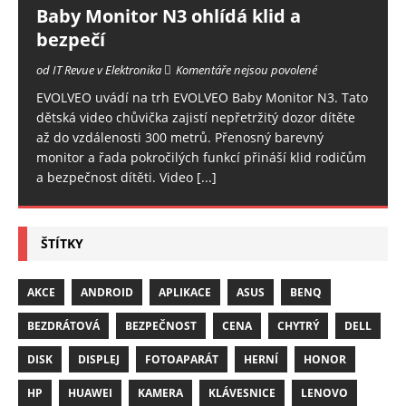
Baby Monitor N3 ohlídá klid a
bezpečí
od IT Revue v Elektronika
Komentáře nejsou povolené
EVOLVEO uvádí na trh EVOLVEO Baby Monitor N3. Tato
dětská video chůvička zajistí nepřetržitý dozor dítěte
až do vzdálenosti 300 metrů. Přenosný barevný
monitor a řada pokročilých funkcí přináší klid rodičům
a bezpečnost dítěti. Video
[...]
ŠTÍTKY
AKCE
ANDROID
APLIKACE
ASUS
BENQ
BEZDRÁTOVÁ
BEZPEČNOST
CENA
CHYTRÝ
DELL
DISK
DISPLEJ
FOTOAPARÁT
HERNÍ
HONOR
HP
HUAWEI
KAMERA
KLÁVESNICE
LENOVO