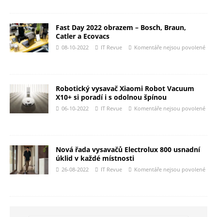
Fast Day 2022 obrazem – Bosch, Braun,
Catler a Ecovacs
08-10-2022
IT Revue
Komentáře nejsou povolené
Robotický vysavač Xiaomi Robot Vacuum
X10+ si poradí i s odolnou špínou
06-10-2022
IT Revue
Komentáře nejsou povolené
Nová řada vysavačů Electrolux 800 usnadní
úklid v každé místnosti
26-08-2022
IT Revue
Komentáře nejsou povolené