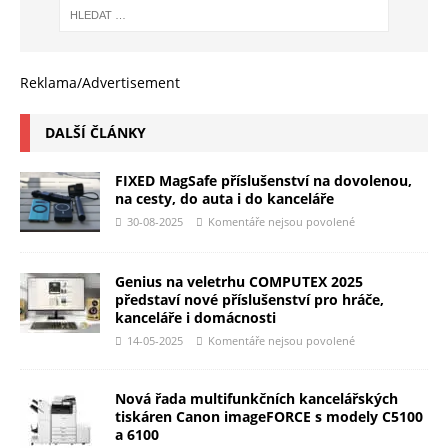
Reklama/Advertisement
DALŠÍ ČLÁNKY
FIXED MagSafe příslušenství na dovolenou,
na cesty, do auta i do kanceláře
30-08-2025
Komentáře nejsou povolené
Genius na veletrhu COMPUTEX 2025
představí nové příslušenství pro hráče,
kanceláře i domácnosti
14-05-2025
Komentáře nejsou povolené
Nová řada multifunkčních kancelářských
tiskáren Canon imageFORCE s modely C5100
a 6100