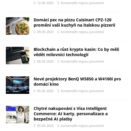
12-05-2025
Komentáře nejsou povolené
Domácí pec na pizzu Cuisinart CPZ-120
promění vaši kuchyň na italskou pizzerii
09-05-2025
Komentáře nejsou povolené
Blockchain a růst krypto kasin: Co by měli
vědět milovníci technologií
06-05-2025
Komentáře nejsou povolené
Nové projektory BenQ W5850 a W4100i pro
domácí kino
05-05-2025
Komentáře nejsou povolené
Chytré nakupování s Visa Intelligent
Commerce: AI karty, personalizace a
bezpečné AI platby
05-05-2025
Komentáře nejsou povolené