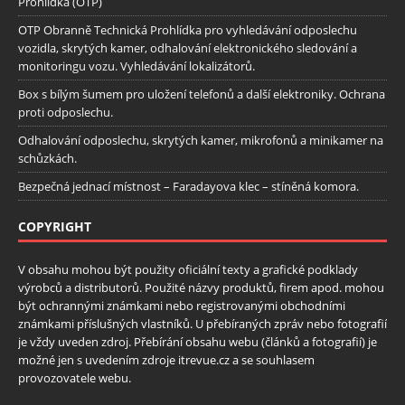
Prohlídka (OTP)
OTP Obranně Technická Prohlídka pro vyhledávání odposlechu
vozidla, skrytých kamer, odhalování elektronického sledování a
monitoringu vozu. Vyhledávání lokalizátorů.
Box s bílým šumem pro uložení telefonů a další elektroniky. Ochrana
proti odposlechu.
Odhalování odposlechu, skrytých kamer, mikrofonů a minikamer na
schůzkách.
Bezpečná jednací místnost – Faradayova klec – stíněná komora.
COPYRIGHT
V obsahu mohou být použity oficiální texty a grafické podklady
výrobců a distributorů. Použité názvy produktů, firem apod. mohou
být ochrannými známkami nebo registrovanými obchodními
známkami příslušných vlastníků. U přebíraných zpráv nebo fotografií
je vždy uveden zdroj. Přebírání obsahu webu (článků a fotografií) je
možné jen s uvedením zdroje itrevue.cz a se souhlasem
provozovatele webu.