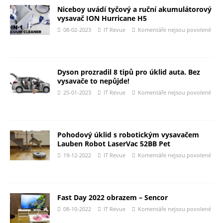
Niceboy uvádí tyčový a ruční akumulátorový
vysavač ION Hurricane H5
08-02-2023
IT Revue
Komentáře nejsou povolené
Dyson prozradil 8 tipů pro úklid auta. Bez
vysavače to nepůjde!
25-01-2023
IT Revue
Komentáře nejsou povolené
Pohodový úklid s robotickým vysavačem
Lauben Robot LaserVac 52BB Pet
19-12-2022
IT Revue
Komentáře nejsou povolené
Fast Day 2022 obrazem – Sencor
08-10-2022
IT Revue
Komentáře nejsou povolené