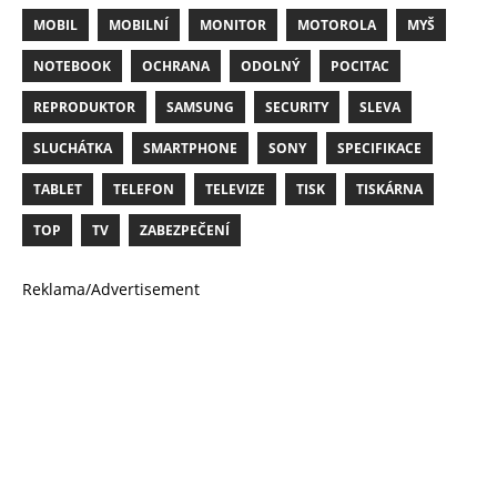
MOBIL
MOBILNÍ
MONITOR
MOTOROLA
MYŠ
NOTEBOOK
OCHRANA
ODOLNÝ
POCITAC
REPRODUKTOR
SAMSUNG
SECURITY
SLEVA
SLUCHÁTKA
SMARTPHONE
SONY
SPECIFIKACE
TABLET
TELEFON
TELEVIZE
TISK
TISKÁRNA
TOP
TV
ZABEZPEČENÍ
Reklama/Advertisement