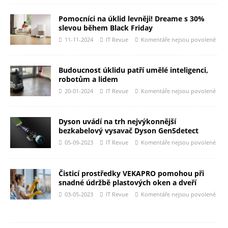
Pomocníci na úklid levněji! Dreame s 30%
slevou během Black Friday
11-11-2024
IT Revue
Komentáře nejsou povolené
Budoucnost úklidu patří umělé inteligenci,
robotům a lidem
20-01-2024
IT Revue
Komentáře nejsou povolené
Dyson uvádí na trh nejvýkonnější
bezkabelový vysavač Dyson Gen5detect
05-09-2023
IT Revue
Komentáře nejsou povolené
Čisticí prostředky VEKAPRO pomohou při
snadné údržbě plastových oken a dveří
03-05-2023
IT Revue
Komentáře nejsou povolené