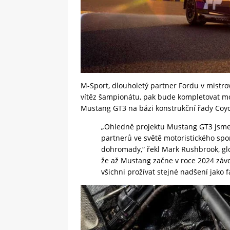
M-Sport, dlouholetý partner Fordu v mistro
vítěz šampionátu, pak bude kompletovat mot
Mustang GT3 na bázi konstrukční řady Coyo
„Ohledně projektu Mustang GT3 jsme 
partnerů ve světě motoristického spo
dohromady,“ řekl Mark Rushbrook, glo
že až Mustang začne v roce 2024 záv
všichni prožívat stejné nadšení jako 