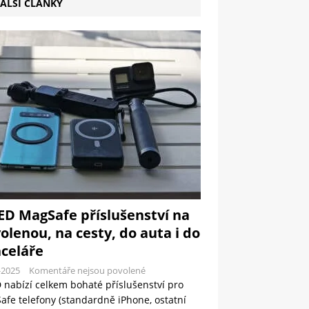
ALŠÍ ČLÁNKY
ED MagSafe příslušenství na
olenou, na cesty, do auta i do
celáře
-2025
Komentáře nejsou povolené
 nabízí celkem bohaté příslušenství pro
fe telefony (standardně iPhone, ostatní