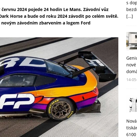
s do
bezd
v červnu 2024 pojede 24 hodin Le Mans. Závodní vůz
[...]
ark Horse a bude od roku 2024 závodit po celém světě.
m novým závodním zbarvením a logem Ford
Geni
nové 
domá
14-05
Nová
tisk
6100