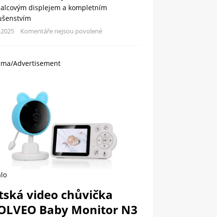
palcovým displejem a kompletním
lušenstvím
-2025
Komentáře nejsou povolené
ama/Advertisement
lo
tská video chůvička
OLVEO Baby Monitor N3