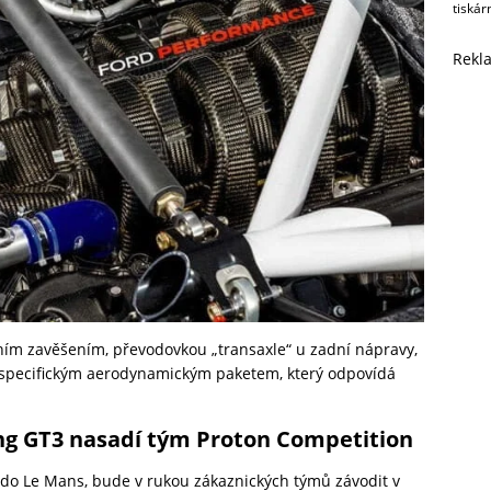
tiskár
Rekl
ím zavěšením, převodovkou „transaxle“ u zadní nápravy,
 specifickým aerodynamickým paketem, který odpovídá
ng GT3 nasadí tým
Proton Competition
 do Le Mans, bude v rukou zákaznických týmů závodit v