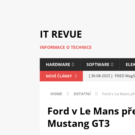
IT REVUE
INFORMACE O TECHNICE
HARDWARE
SOFTWARE
ELE
[ 30-08-2025 ]
FIXED MagSa
NOVÉ ČLÁNKY
ELEKTRONIKA
HOME
OSTATNÍ
Ford v Le Mans př
[ 14-05-2025 ]
Genius na v
kanceláře i domácnosti
Ford v Le Mans př
[ 12-05-2025 ]
Nová řada m
Mustang GT3
C5100 a 6100
PERIFERI