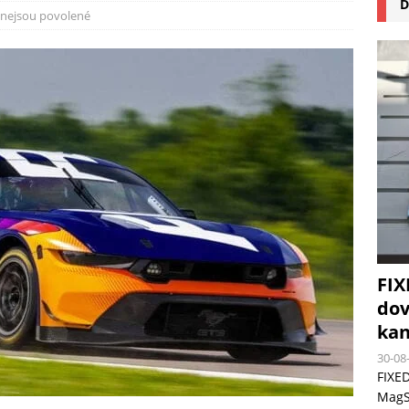
D
na pizzu Cuisinart CPZ-120 promění vaši kuchyň na italskou pizzerii
nejsou povolené
 růst krypto kasin: Co by měli vědět milovníci technologií
FIX
dov
kan
30-08
FIXED
MagSa