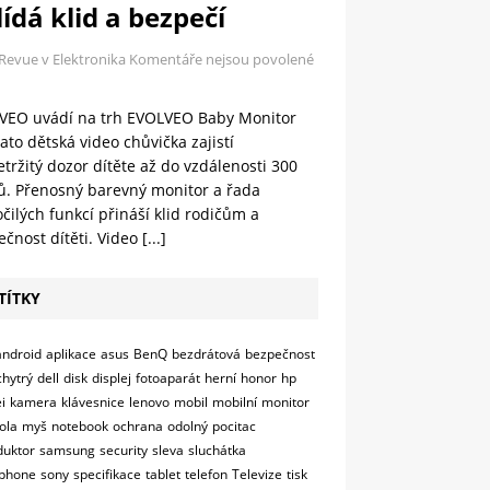
ídá klid a bezpečí
 Revue v Elektronika
Komentáře nejsou povolené
VEO uvádí na trh EVOLVEO Baby Monitor
ato dětská video chůvička zajistí
tržitý dozor dítěte až do vzdálenosti 300
ů. Přenosný barevný monitor a řada
čilých funkcí přináší klid rodičům a
čnost dítěti. Video
[...]
TÍTKY
android
aplikace
asus
BenQ
bezdrátová
bezpečnost
chytrý
dell
disk
displej
fotoaparát
herní
honor
hp
i
kamera
klávesnice
lenovo
mobil
mobilní
monitor
ola
myš
notebook
ochrana
odolný
pocitac
duktor
samsung
security
sleva
sluchátka
phone
sony
specifikace
tablet
telefon
Televize
tisk