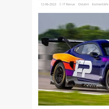
[ 09-05-2025 ]
Domácí pec 
12-06-2023
IT Revue
Ostatní
Komentáře 
OSTATNÍ
[ 06-05-2025 ]
Blockchain a
SOFTWARE