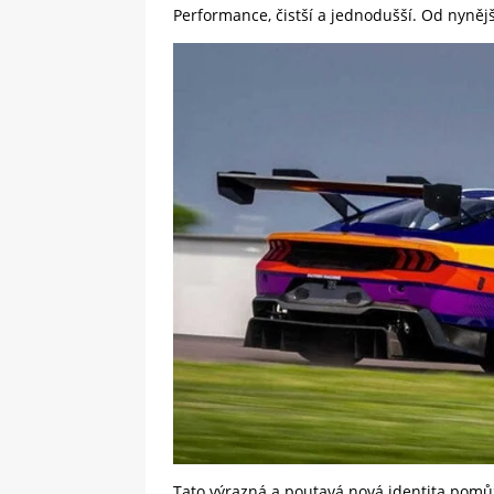
Performance, čistší a jednodušší. Od nyněj
Tato výrazná a poutavá nová identita pomůž