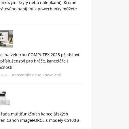
plňkovými kryty nebo nálepkami). Kromě
rátového nabíjení z powerbanky můžete
us na veletrhu COMPUTEX 2025 představí
příslušenství pro hráče, kanceláře i
cnosti
-2025
Komentáře nejsou povolené
 řada multifunkčních kancelářských
áren Canon imageFORCE s modely C5100 a