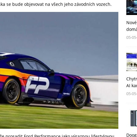
ška se bude objevovat na všech jeho závodních vozech.
Nové
domá
05-05
Chytr
AI ka
05-05
Dooge
e prosadit Ford Performance jako výraznou lifestylovou