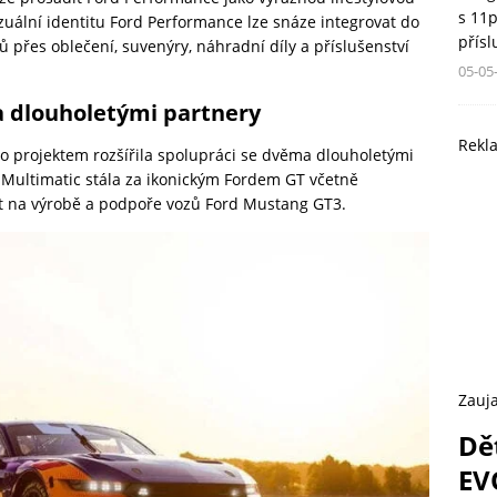
s 11
uální identitu Ford Performance lze snáze integrovat do
přís
 přes oblečení, suvenýry, náhradní díly a příslušenství
05-05
 dlouholetými partnery
Rekl
mto projektem rozšířila spolupráci se dvěma dlouholetými
 Multimatic stála za ikonickým Fordem GT včetně
t na výrobě a podpoře vozů Ford Mustang GT3.
Zauja
Dě
EV