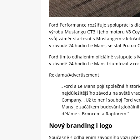
Ford Performance rozšiřuje spolupráci s dl
výrobu Mustangu GT3 i jeho motoru V8 Coyo
svůj záměr startovat s Mustangem v letošní
v závodě 24 hodin Le Mans, se stal Proton 
Ford tímto odhalením oficiálně vstupuje s
v závodě 24 hodin Le Mans triumfoval v ro
Reklama/Advertisement
„Ford a Le Mans pojí společná histori
nejdůležitějšího závodu na světě vrací
Company. „Už to není souboj Ford vers
Mans je začátkem budování globálníh
děláme s Broncem a Raptorem.“
Nový branding i logo
Současně s odhalením závodního vozu před