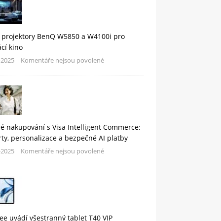
 projektory BenQ W5850 a W4100i pro
cí kino
-2025
Komentáře nejsou povolené
é nakupování s Visa Intelligent Commerce:
rty, personalizace a bezpečné AI platby
-2025
Komentáře nejsou povolené
e uvádí všestranný tablet T40 VIP