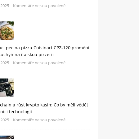
-2025
Komentáře nejsou povolené
cí pec na pizzu Cuisinart CPZ-120 promění
kuchyň na italskou pizzerii
-2025
Komentáře nejsou povolené
chain a růst krypto kasin: Co by měli vědět
níci technologií
-2025
Komentáře nejsou povolené