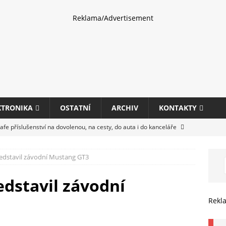
Reklama/Advertisement
KTRONIKA
OSTATNÍ
ARCHIV
KONTAKTY
fe příslušenství na dovolenou, na cesty, do auta i do kanceláře
edstavil závodní Mustang GT3
eletrhu COMPUTEX 2025 představí nové příslušenství pro hráče,
HARDWARE
edstavil závodní
ultifunkčních kancelářských tiskáren Canon imageFORCE s modely
Rekl
E