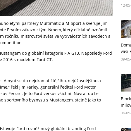
12-05
ouholetými partnery Multimatic a M-Sport a svěřuje jim
te Prvním zákaznickým týmem, který oficiálně oznámil
m ročníku mistrovství světa ve vytrvalostních závodech a
Competition
Domá
vaši 
 Mustangem do globální kategorie FIA GT3. Naposledy Ford
09-05
ce 2016 s modelem Ford GT.
e. A nyní se do nejdramatičtějšího, nejúžasnějšího a
me,“ řekl Jim Farley, generální ředitel Ford Motor
us Ferrari. Je to Ford versus všichni. Návrat do Le
Block
o sportovního byznysu s Mustangem, stejně jako to
milov
06-05
stavuje Ford rovněž nový globální branding Ford