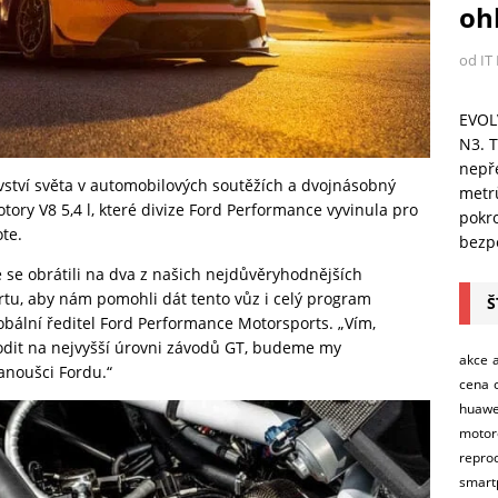
ohl
od IT
EVOL
N3. T
nepře
vství světa v automobilových soutěžích a dvojnásobný
metr
ory V8 5,4 l, které divize Ford Performance vyvinula pro
pokro
te.
bezpe
se obrátili na dva z našich nejdůvěryhodnějších
rtu, aby nám pomohli dát tento vůz i celý program
Š
bální ředitel Ford Performance Motorsports. „Vím,
odit na nejvyšší úrovni závodů GT, budeme my
akce
fanoušci Fordu.“
cena
huawe
motor
repro
smart