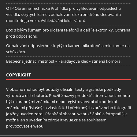
OTP Obranně Technická Prohlídka pro vyhledávání odposlechu
vozidla, skrytých kamer, odhalování elektronického sledování a
monitoringu vozu. Vyhledávání lokalizátorů.
Box s bílým šumem pro uložení telefonů a další elektroniky. Ochrana
proti odposlechu.
Odhalování odposlechu, skrytých kamer, mikrofonů a minikamer na
schůzkách.
Bezpečná jednací místnost – Faradayova klec – stíněná komora.
COPYRIGHT
V obsahu mohou být použity oficiální texty a grafické podklady
výrobců a distributorů. Použité názvy produktů, firem apod. mohou
být ochrannými známkami nebo registrovanými obchodními
známkami příslušných vlastníků. U přebíraných zpráv nebo fotografií
je vždy uveden zdroj. Přebírání obsahu webu (článků a fotografií) je
možné jen s uvedením zdroje itrevue.cz a se souhlasem
provozovatele webu.