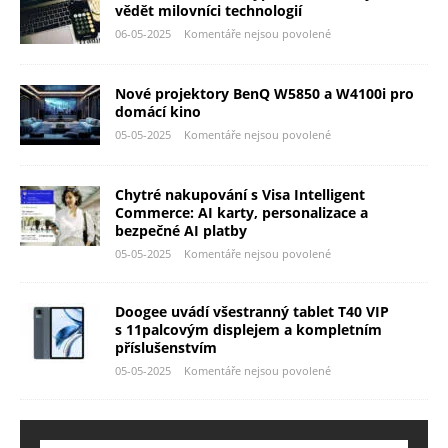
vědět milovníci technologií
06-05-2025
Komentáře nejsou povolené
Nové projektory BenQ W5850 a W4100i pro
domácí kino
05-05-2025
Komentáře nejsou povolené
Chytré nakupování s Visa Intelligent
Commerce: AI karty, personalizace a
bezpečné AI platby
05-05-2025
Komentáře nejsou povolené
Doogee uvádí všestranný tablet T40 VIP
s 11palcovým displejem a kompletním
příslušenstvím
05-05-2025
Komentáře nejsou povolené