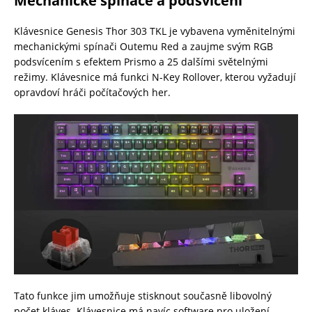
Mechanické spínače a podsvícení
Klávesnice Genesis Thor 303 TKL je vybavena vyměnitelnými
mechanickými spínači Outemu Red a zaujme svým RGB
podsvícením s efektem Prismo a 25 dalšími světelnými
režimy. Klávesnice má funkci N-Key Rollover, kterou vyžadují
opravdoví hráči počítačových her.
Tato funkce jim umožňuje stisknout současně libovolný
počet kláves. Klávesnice má navíc software pro uložení