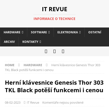
IT REVUE
INFORMACE O TECHNICE
HARDWARE
SOFTWARE
ELEKTRONIKA
OSTATNÍ
ARCHIV
KONTAKTY
HOME
HARDWARE
Herní klávesnice Genesis Thor 303
TKL Black potěší funkcemi i cenou
Herní klávesnice Genesis Thor 303
TKL Black potěší funkcemi i cenou
08-02-2023
IT Revue
Komentáře nejsou povolené