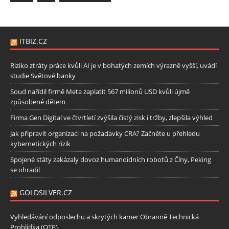
ITBIZ.CZ
Riziko ztráty práce kvůli AI je v bohatých zemích výrazně vyšší, uvádí
studie Světové banky
Soud nařídil firmě Meta zaplatit 567 milionů USD kvůli újmě
způsobené dětem
Firma Gen Digital ve čtvrtletí zvýšila čistý zisk i tržby, zlepšila výhled
Jak připravit organizaci na požadavky CRA? Začněte u přehledu
kybernetických rizik
Spojené státy zakázaly dovoz humanoidních robotů z Číny, Peking
se ohradil
GOLDSILVER.CZ
Vyhledávání odposlechu a skrytých kamer Obranně Technická
Prohlídka (OTP)