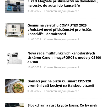
FIXED MagSafe příslušenství na dovolenou,
na cesty, do auta i do kanceláře
30-08-2025
Komentáře nejsou povolené
Genius na veletrhu COMPUTEX 2025
představí nové příslušenství pro hráče,
kanceláře i domácnosti
14-05-2025
Komentáře nejsou povolené
Nová řada multifunkčních kancelářských
tiskáren Canon imageFORCE s modely C5100
a 6100
12-05-2025
Komentáře nejsou povolené
Domácí pec na pizzu Cuisinart CPZ-120
promění vaši kuchyň na italskou pizzerii
09-05-2025
Komentáře nejsou povolené
Blockchain a růst krypto kasin: Co by měli