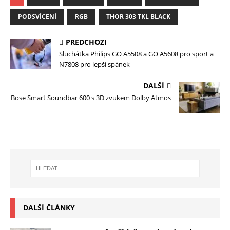
PODSVÍCENÍ
RGB
THOR 303 TKL BLACK
PŘEDCHOZÍ
Sluchátka Philips GO A5508 a GO A5608 pro sport a
N7808 pro lepší spánek
DALŠÍ
Bose Smart Soundbar 600 s 3D zvukem Dolby Atmos
DALŠÍ ČLÁNKY