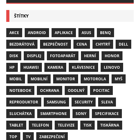
ŠTÍTKY
AKCE
ANDROID
APLIKACE
ASUS
BENQ
BEZDRÁTOVÁ
BEZPEČNOST
CENA
CHYTRÝ
DELL
DISK
DISPLEJ
FOTOAPARÁT
HERNÍ
HONOR
HP
HUAWEI
KAMERA
KLÁVESNICE
LENOVO
MOBIL
MOBILNÍ
MONITOR
MOTOROLA
MYŠ
NOTEBOOK
OCHRANA
ODOLNÝ
POCITAC
REPRODUKTOR
SAMSUNG
SECURITY
SLEVA
SLUCHÁTKA
SMARTPHONE
SONY
SPECIFIKACE
TABLET
TELEFON
TELEVIZE
TISK
TISKÁRNA
TOP
TV
ZABEZPEČENÍ