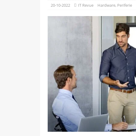
[ 09-05-2025 ]
Domácí pec 
20-10-2022
IT Revue
Hardware
,
Periferie
OSTATNÍ
[ 06-05-2025 ]
Blockchain a
SOFTWARE