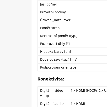
Jas [cd/m²]
Provozní hodiny
Úroveň „haze level“
Poměr stran
Kontrastní poměr (typ.)
Pozorovací úhly [°]
Hloubka barev [bn]
Doba odezvy (typ.) [ms]
Podporování orientace
Konektivita:
Digitální video
1 x HDMI (HDCP); 2 x U
vstup
Digitální audio
1 x HDMI