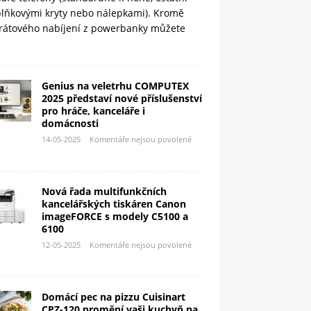
plňkovými kryty nebo nálepkami). Kromě
rátového nabíjení z powerbanky můžete
Genius na veletrhu COMPUTEX
2025 představí nové příslušenství
pro hráče, kanceláře i
domácnosti
14-05-2025
Komentáře nejsou povolené
Nová řada multifunkčních
kancelářských tiskáren Canon
imageFORCE s modely C5100 a
6100
12-05-2025
Komentáře nejsou povolené
Domácí pec na pizzu Cuisinart
CPZ-120 promění vaši kuchyň na