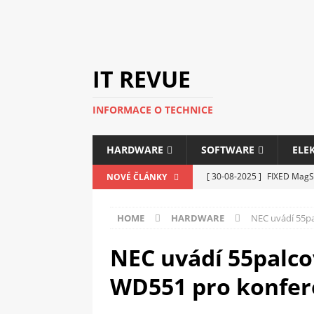
IT REVUE
INFORMACE O TECHNICE
HARDWARE
SOFTWARE
ELE
[ 30-08-2025 ]
FIXED MagSa
NOVÉ ČLÁNKY
ELEKTRONIKA
HOME
HARDWARE
NEC uvádí 55pa
[ 14-05-2025 ]
Genius na v
kanceláře i domácnosti
NEC uvádí 55palco
[ 12-05-2025 ]
Nová řada m
WD551 pro konfer
C5100 a 6100
PERIFERI