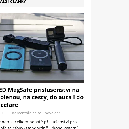
ALŠÍ ČLÁNKY
ED MagSafe příslušenství na
olenou, na cesty, do auta i do
celáře
-2025
Komentáře nejsou povolené
 nabízí celkem bohaté příslušenství pro
fe telefony (standardně iPhone, ostatní