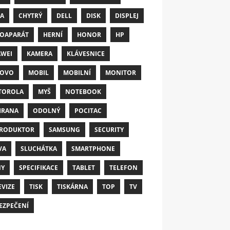
A
CHYTRÝ
DELL
DISK
DISPLEJ
OAPARÁT
HERNÍ
HONOR
HP
WEI
KAMERA
KLÁVESNICE
NOVO
MOBIL
MOBILNÍ
MONITOR
TOROLA
MYŠ
NOTEBOOK
HRANA
ODOLNÝ
POCITAC
RODUKTOR
SAMSUNG
SECURITY
VA
SLUCHÁTKA
SMARTPHONE
NY
SPECIFIKACE
TABLET
TELEFON
EVIZE
TISK
TISKÁRNA
TOP
TV
EZPEČENÍ