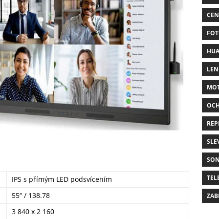
CEN
FOT
HUA
LE
MO
OC
REP
SLE
SO
TEL
IPS s přímým LED podsvícením
55“ / 138.78
ZAB
3 840 x 2 160