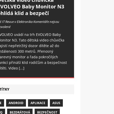
EVOLVEO Baby Monitor N3
hlídá klid a bezpečí
d IT Revue v Elektronika
Komentáře nejsou
ovolené
VOLVEO uvádí na trh EVOLVEO Baby
onitor N3. Tato dětská video chůvička
ajistí nepřetržitý dozor dítěte až do
zdálenosti 300 metrů. Přenosný
arevný monitor a řada pokročilých
unkcí přináší klid rodičům a bezpečnost
ítěti. Video
[...]
TÍTKY
E
ANDROID
APLIKACE
ASUS
NQ
BEZDRÁTOVÁ
BEZPEČNOST