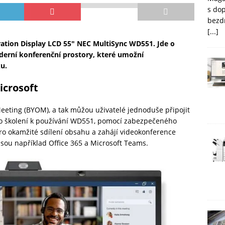
s do
bezd
[...]
ation Display LCD 55″ NEC MultiSync WD551. Jde o
oderní konferenční prostory, které umožní
u.
icrosoft
eting (BYOM), a tak můžou uživatelé jednoduše připojit
ího školení k používání WD551, pomocí zabezpečeného
pro okamžité sdílení obsahu a zahájí videokonference
jsou například Office 365 a Microsoft Teams.