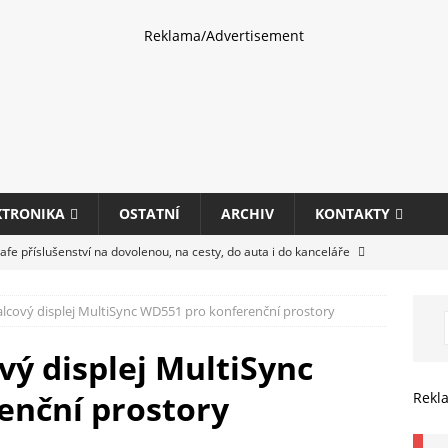
Reklama/Advertisement
KTRONIKA
OSTATNÍ
ARCHIV
KONTAKTY
fe příslušenství na dovolenou, na cesty, do auta i do kanceláře
lcový displej MultiSync WD551 pro konferenční prostory
eletrhu COMPUTEX 2025 představí nové příslušenství pro hráče,
HARDWARE
vý displej MultiSync
ultifunkčních kancelářských tiskáren Canon imageFORCE s modely
enční prostory
Rekl
E