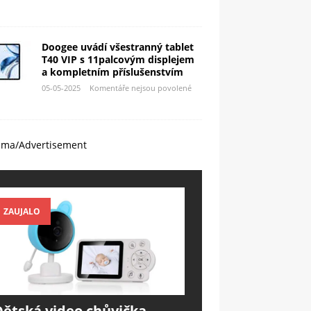
Doogee uvádí všestranný tablet
T40 VIP s 11palcovým displejem
a kompletním příslušenstvím
05-05-2025
Komentáře nejsou povolené
ama/Advertisement
ZAUJALO
Dětská video chůvička