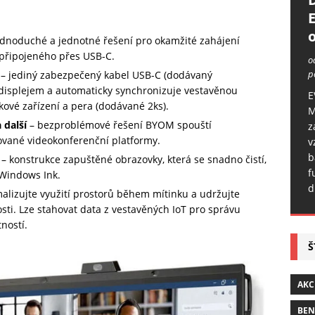
o
ednoduché a jednotné řešení pro okamžité zahájení
 připojeného přes USB-C.
o
p
– jediný zabezpečený kabel USB-C (dodávaný
 displejem a automaticky synchronizuje vestavěnou
E
kové zařízení a pera (dodávané 2ks).
M
 další
– bezproblémové řešení BYOM spouští
z
vané videokonferenční platformy.
v
b
– konstrukce zapuštěné obrazovky, která se snadno čistí,
f
í Windows Ink.
d
lizujte využití prostorů během mítinku a udržujte
sti. Lze stahovat data z vestavěných IoT pro správu
ností.
Š
AKC
BE