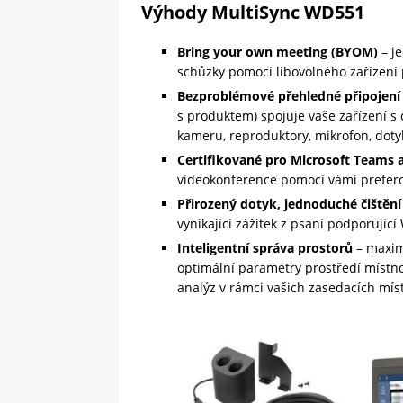
Výhody MultiSync WD551
Bring your own meeting (BYOM)
– j
schůzky pomocí libovolného zařízení
Bezproblémové přehledné připojení
s produktem) spojuje vaše zařízení s
kameru, reproduktory, mikrofon, doty
Certifikované pro Microsoft Teams a
videokonference pomocí vámi prefero
Přirozený dotyk, jednoduché čištění
vynikající zážitek z psaní podporujíc
Inteligentní správa prostorů
– maxima
optimální parametry prostředí místno
analýz v rámci vašich zasedacích míst