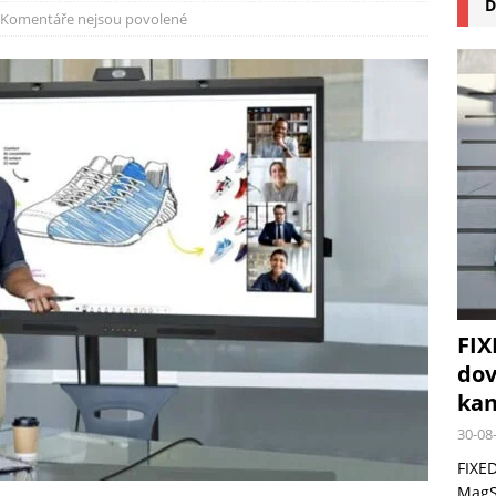
D
na pizzu Cuisinart CPZ-120 promění vaši kuchyň na italskou pizzerii
Komentáře nejsou povolené
 růst krypto kasin: Co by měli vědět milovníci technologií
FIX
dov
kan
30-08
FIXED
MagSa