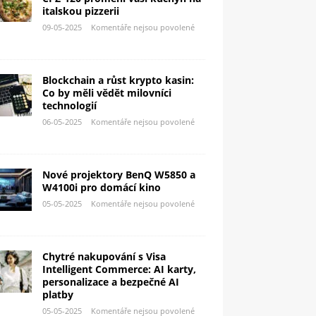
italskou pizzerii
09-05-2025
Komentáře nejsou povolené
Blockchain a růst krypto kasin:
Co by měli vědět milovníci
technologií
06-05-2025
Komentáře nejsou povolené
Nové projektory BenQ W5850 a
W4100i pro domácí kino
05-05-2025
Komentáře nejsou povolené
Chytré nakupování s Visa
Intelligent Commerce: AI karty,
personalizace a bezpečné AI
platby
05-05-2025
Komentáře nejsou povolené