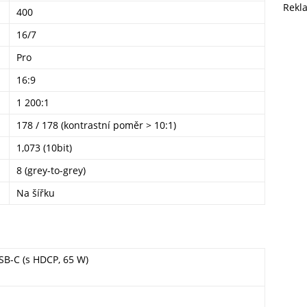
Rekl
400
16/7
Pro
16:9
1 200:1
178 / 178 (kontrastní poměr > 10:1)
1,073 (10bit)
8 (grey-to-grey)
Na šířku
SB-C (s HDCP, 65 W)