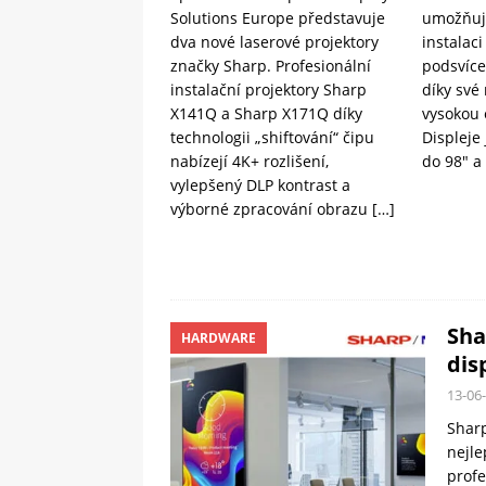
Solutions Europe představuje
umožňuje
dva nové laserové projektory
instalaci
značky Sharp. Profesionální
podsvíce
instalační projektory Sharp
díky své
X141Q a Sharp X171Q díky
vysokou 
technologii „shiftování“ čipu
Displeje 
nabízejí 4K+ rozlišení,
do 98″ a
vylepšený DLP kontrast a
výborné zpracování obrazu
[…]
Sha
HARDWARE
dis
13-06
Sharp
nejle
profe