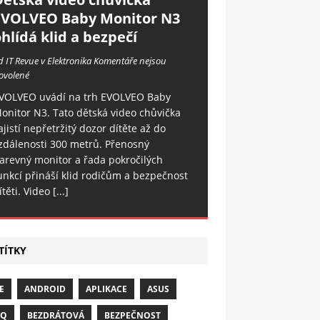
EVOLVEO Baby Monitor N3
hlídá klid a bezpečí
d IT Revue v Elektronika
Komentáře nejsou
ovolené
VOLVEO uvádí na trh EVOLVEO Baby
onitor N3. Tato dětská video chůvička
ajistí nepřetržitý dozor dítěte až do
zdálenosti 300 metrů. Přenosný
arevný monitor a řada pokročilých
unkcí přináší klid rodičům a bezpečnost
ítěti. Video
[...]
TÍTKY
E
ANDROID
APLIKACE
ASUS
NQ
BEZDRÁTOVÁ
BEZPEČNOST