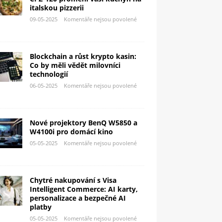
italskou pizzerii
09-05-2025
Komentáře nejsou povolené
Blockchain a růst krypto kasin:
Co by měli vědět milovníci
technologií
06-05-2025
Komentáře nejsou povolené
Nové projektory BenQ W5850 a
W4100i pro domácí kino
05-05-2025
Komentáře nejsou povolené
Chytré nakupování s Visa
Intelligent Commerce: AI karty,
personalizace a bezpečné AI
platby
05-05-2025
Komentáře nejsou povolené