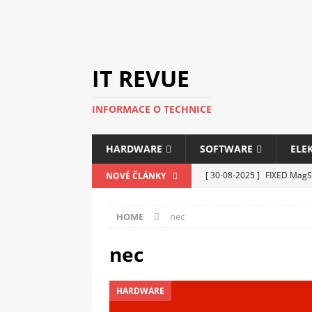
IT REVUE
INFORMACE O TECHNICE
HARDWARE
SOFTWARE
ELE
[ 30-08-2025 ]
FIXED MagSa
NOVÉ ČLÁNKY
ELEKTRONIKA
HOME
nec
[ 14-05-2025 ]
Genius na v
kanceláře i domácnosti
nec
[ 12-05-2025 ]
Nová řada m
HARDWARE
C5100 a 6100
PERIFERI