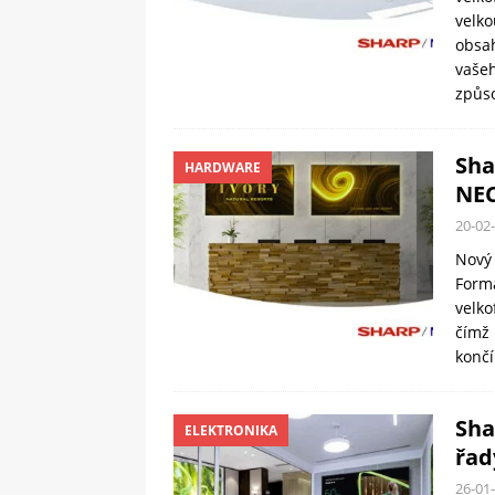
velko
obsa
vaše
způs
Sha
HARDWARE
NEC
20-02
Nový 
Forma
velko
čímž 
končí
Sha
ELEKTRONIKA
řad
26-01