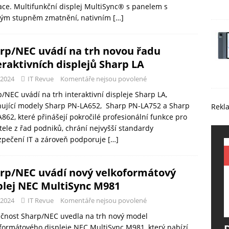
ace. Multifunkční displej MultiSync® s panelem s
kým stupněm zmatnění, nativním
[…]
rp/NEC uvádí na trh novou řadu
eraktivních displejů Sharp LA
-2024
IT Revue
Komentáře nejsou povolené
/NEC uvádí na trh interaktivní displeje Sharp LA,
nující modely Sharp PN-LA652, Sharp PN-LA752 a Sharp
Rekl
862, které přinášejí pokročilé profesionální funkce pro
tele z řad podniků, chrání nejvyšší standardy
zpečení IT a zároveň podporuje
[…]
rp/NEC uvádí nový velkoformátový
plej NEC MultiSync M981
-2024
IT Revue
Komentáře nejsou povolené
ečnost Sharp/NEC uvedla na trh nový model
formátového displeje NEC MultiSync M981, který nabízí