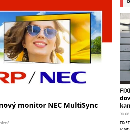
D
na pizzu Cuisinart CPZ-120 promění vaši kuchyň na italskou pizzerii
 růst krypto kasin: Co by měli vědět milovníci technologií
FIX
dov
 nový monitor NEC MultiSync
kan
30-08
FIXED
olené
MagSa