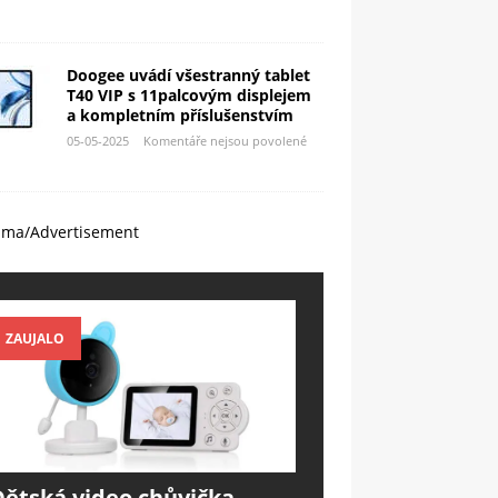
Doogee uvádí všestranný tablet
T40 VIP s 11palcovým displejem
a kompletním příslušenstvím
05-05-2025
Komentáře nejsou povolené
ama/Advertisement
ZAUJALO
Dětská video chůvička