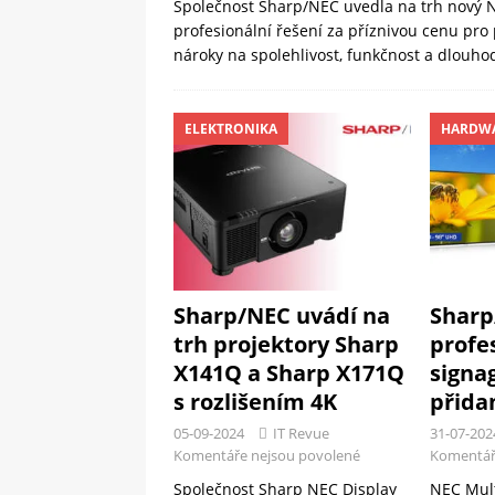
Společnost Sharp/NEC uvedla na trh nový N
profesionální řešení za příznivou cenu pro
nároky na spolehlivost, funkčnost a dlouh
ELEKTRONIKA
HARDW
Sharp/NEC uvádí na
Sharp
trh projektory Sharp
profe
X141Q a Sharp X171Q
signa
s rozlišením 4K
přida
05-09-2024
IT Revue
31-07-202
Komentáře nejsou povolené
Komentář
Společnost Sharp NEC Display
NEC Mult