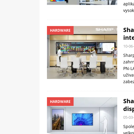
aplik
vyso
Sha
HARDWARE
int
10-06
Sharp
zahr
PN-LA
uživa
zabe
Sha
HARDWARE
dis
05-03
Spol
velko