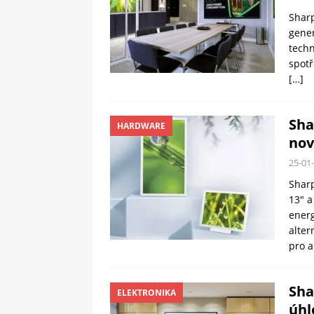
Sharp
gener
techn
spotř
[…]
Sha
HARDWARE
nov
25-01
Shar
13″ a
energ
alter
pro a
Sha
ELEKTRONIKA
úhl