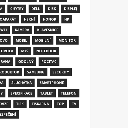
A
CHYTRÝ
DELL
DISK
DISPLEJ
OAPARÁT
HERNÍ
HONOR
HP
WEI
KAMERA
KLÁVESNICE
NOVO
MOBIL
MOBILNÍ
MONITOR
TOROLA
MYŠ
NOTEBOOK
HRANA
ODOLNÝ
POCITAC
RODUKTOR
SAMSUNG
SECURITY
VA
SLUCHÁTKA
SMARTPHONE
NY
SPECIFIKACE
TABLET
TELEFON
EVIZE
TISK
TISKÁRNA
TOP
TV
EZPEČENÍ