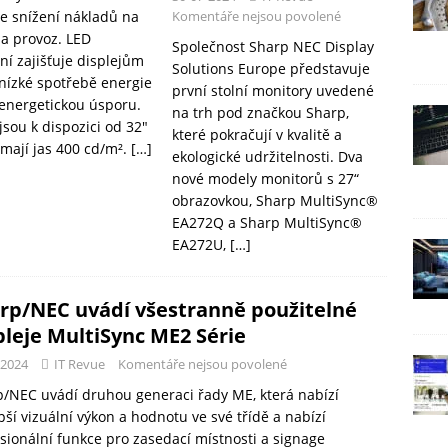
 snížení nákladů na
Komentáře nejsou povolené
 a provoz. LED
Společnost Sharp NEC Display
ní zajišťuje displejům
Solutions Europe představuje
 nízké spotřebě energie
první stolní monitory uvedené
energetickou úsporu.
na trh pod značkou Sharp,
jsou k dispozici od 32″
které pokračují v kvalitě a
 mají jas 400 cd/m².
[…]
ekologické udržitelnosti. Dva
nové modely monitorů s 27“
obrazovkou, Sharp MultiSync®
EA272Q a Sharp MultiSync®
EA272U,
[…]
rp/NEC uvádí všestranně použitelné
pleje MultiSync ME2 Série
-2024
IT Revue
Komentáře nejsou povolené
/NEC uvádí druhou generaci řady ME, která nabízí
pší vizuální výkon a hodnotu ve své třídě a nabízí
sionální funkce pro zasedací místnosti a signage