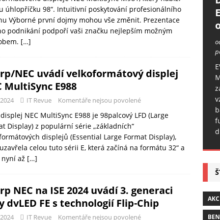
u úhlopříčku 98“. Intuitivní poskytování profesionálního
hu Výborné první dojmy mohou vše změnit. Prezentace
o
ho podnikání podpoří vaši značku nejlepším možným
obem.
[…]
o
p
E
rp/NEC uvádí velkoformátový displej
M
 MultiSync E988
z
v
-2024
IT Revue
Komentáře nejsou povolené
b
displej NEC MultiSync E988 je 98palcový LFD (Large
f
t Display) z populární série „základních“
d
formátových displejů (Essential Large Format Display),
uzavřela celou tuto sérii E, která začíná na formátu 32“ a
 nyní až
[…]
Š
rp NEC na ISE 2024 uvádí 3. generaci
AKC
y dvLED FE s technologií Flip-Chip
BE
-2024
IT Revue
Komentáře nejsou povolené