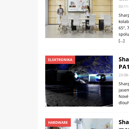
03-11
Sharp
kolab
65″, 
spolu
[…]
Sha
ELEKTRONIKA
PA1
23-08
Sharp
jase
Nové 
dlouh
Sha
HARDWARE