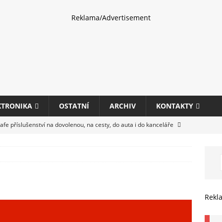
Reklama/Advertisement
KTRONIKA
OSTATNÍ
ARCHIV
KONTAKTY
fe příslušenství na dovolenou, na cesty, do auta i do kanceláře
eletrhu COMPUTEX 2025 představí nové příslušenství pro hráče,
HARDWARE
ultifunkčních kancelářských tiskáren Canon imageFORCE s modely
Rekl
E