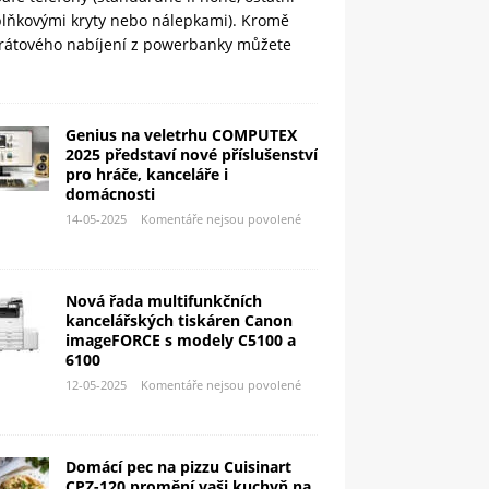
plňkovými kryty nebo nálepkami). Kromě
rátového nabíjení z powerbanky můžete
Genius na veletrhu COMPUTEX
2025 představí nové příslušenství
pro hráče, kanceláře i
domácnosti
14-05-2025
Komentáře nejsou povolené
Nová řada multifunkčních
kancelářských tiskáren Canon
imageFORCE s modely C5100 a
6100
12-05-2025
Komentáře nejsou povolené
Domácí pec na pizzu Cuisinart
CPZ-120 promění vaši kuchyň na