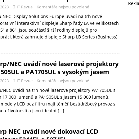
Rekl
-2023
IT Revue
Komentáře nejsou povolené
 NEC Display Solutions Europe uvádí na trh nové
orativní interaktivní displeje Sharp řady LA ve velikostech
75″ a 86″. Jsou součástí širší rodiny displejů pro
práci, která zahrnuje displeje Sharp LB Series (Business)
rp/NEC uvádí nové laserové projektory
505UL a PA1705UL s vysokým jasem
-2023
IT Revue
Komentáře nejsou povolené
/NEC uvádí na trh nové laserové projektory PA1705UL s
m 17 000 lumenů a PA1505UL s jasem 15 000 lumenů.
modely LCD bez filtru mají téměř bezúdržbový provoz s
ou životností a jsou ideální
[…]
rp NEC uvádí nové dokovací LCD