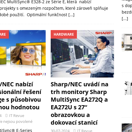
EC MultiSync® E328-2 ze Série E, která nabízí
s do
 projekty s omezeným rozpočtem, které zároveň splňuje
bezd
odobé použití. Optimální funkčnost
[…]
[...]
ARE
HARDWARE
/NEC nabízí
Sharp/NEC uvádí na
sionální řešení
trh monitory Sharp
ge s působivou
MultiSync EA272Q a
nou hodnotou
EA272U s 27“
obrazovkou a
4
IT Revue
dokovací stanicí
e nejsou povolené
iSync® E-Series
30-07-2024
IT Revue