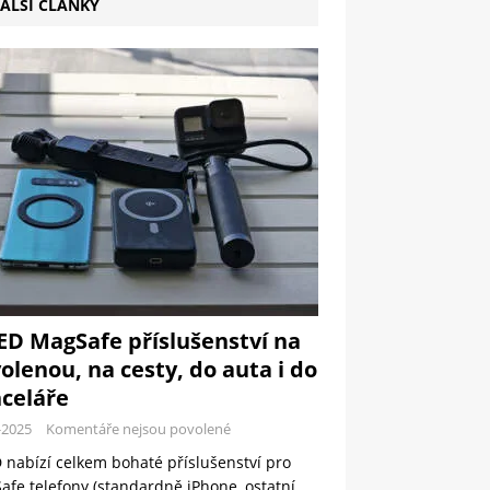
ALŠÍ ČLÁNKY
ED MagSafe příslušenství na
olenou, na cesty, do auta i do
celáře
-2025
Komentáře nejsou povolené
 nabízí celkem bohaté příslušenství pro
fe telefony (standardně iPhone, ostatní