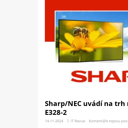
[ 09-05-2025 ]
Domácí pec 
OSTATNÍ
[ 06-05-2025 ]
Blockchain a
SOFTWARE
Sharp/NEC uvádí na trh
E328-2
14-11-2024
IT Revue
Komentáře nejsou pov