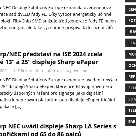
 NEC Display Solutions Europe oznámila uvedení nové
CEN
ace sad dvLED řady FE. Díky vysoce energeticky účinné
FOT
ologii Flip-Chip SMD snižuje třetí generace řady FE nejen
ebu energie, ale také významně přispívá k dosažení cílů
HUA
LE
rp/NEC představí na ISE 2024 zcela
MO
é 13″ a 25″ displeje Sharp ePaper
OC
-2024
IT Revue
Komentáře nejsou povolené
REP
p NEC Display Solutions Europe oznamuje uvedení nových
 25″ displejů Sharp ePaper, které představují novou éru
SLE
eticky úsporných řešení pro signage. Jako digitální
SO
nativa k papírovým plakátům jsou displeje ePaper ideální
plikace
[…]
TEL
ZAB
rp NEC uvádí displeje Sharp LA Series s
opříčkami od 65 do 86 palců