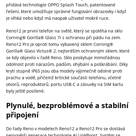
přidává technologie OPPO Splash Touch, patentované
řešení, které umožňuje správné fungování obrazovky i když
je vlhká nebo když má naopak uživatel mokré ruce.
Reno12 je první telefon na světě, který se spoléhá na sklo
Corning® Gorilla® Glass 7i s ochranou při pádu na zem.
Reno12 Pro je oproti tomu vybavený sklem Corning®
Gorilla® Glass Victus® 2, nejtvrdším ochranným sklem, které
se kdy objevilo v řadě Reno. Sklo poskytuje mimořádnou
odolnost proti nárazům, pádům, ohýbání a poškrábání. Díky
krytí stupně IP65 jsou oba modely výjimečně odolné proti
prachu a vodě, přičemž kritické součásti telefonu, včetně
otvorů, reproduktorů, portu USB-C a zásuvky na SIM kartu
byly ještě posílené.
Plynulé, bezproblémové a stabilní
připojení
Do řady Reno v modelech Reno12 a Reno12 Pro se dostává
nejnovější generace technologie AI LinkBoost. Systém se