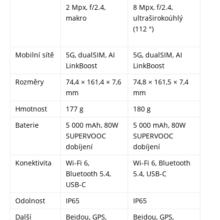
2 Mpx, f/2.4,
8 Mpx, f/2.4,
makro
ultraširokoúhlý
(112 °)
Mobilní sítě
5G, dualSIM, AI
5G, dualSIM, AI
LinkBoost
LinkBoost
Rozměry
74,4 × 161,4 × 7,6
74,8 × 161,5 × 7,4
mm
mm
Hmotnost
177 g
180 g
Baterie
5 000 mAh, 80W
5 000 mAh, 80W
SUPERVOOC
SUPERVOOC
dobíjení
dobíjení
Konektivita
Wi-Fi 6,
Wi-Fi 6, Bluetooth
Bluetooth 5.4,
5.4, USB-C
USB-C
Odolnost
IP65
IP65
Další
Beidou, GPS,
Beidou, GPS,