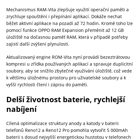
Mechanismus RAM-Vita zlepšuje využití operační paměti a
zrychluje spouštění i přepínání aplikací. Dokáže nechat
běžet aktivní aplikace na pozadí až 72 hodin. Kromě toho lze
pomocí funkce OPPO RAM Expansion přeměnit až 12 GB
úložiště na dočasnou paměť RAM, která v případě potřeby
zajistí další zvýšení plynulosti.
Aktualizovaný engine ROM-Vita nyní provádí bezeztrátovou
kompresi u zřídka používaných aplikací a spravuje duplicitní
soubory, aby se snížilo zbytečné využívání úložiště, což vede
k většímu úložnému prostoru pro uživatelské soubory a k
vyšší rychlosti čtení i zápisu do paměti.
Delší životnost baterie, rychlejší
nabíjení
Cílená optimalizace struktury anody a katody v baterii
telefonů Reno12 a Reno12 Pro pomohla vytvořit 5 000mAh
baterii s dosud nejvyšší energetickou hustotou v telefonech