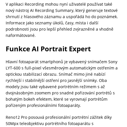
V aplikaci Recording mohou nyní uživatelé používat také
nový nástroj AI Recording Summary, který generuje textové
shrnutí z hlasového záznamu a uspořádá ho do poznámek.
Informace jako seznamy úkolů, časy, místa i další
podrobnosti jsou pro lepší přehled zvýrazněné a vhodně
naformátované.
Funkce AI Portrait Expert
Hlavní fotoaparát smartphonů je vybavený snímačem Sony
LYT-600 s full-pixel všesměrovým automatickým ostřením a
optickou stabilizací obrazu. Snímač mimo jiné nabízí
rychlejší i stabilnější ostření pro jasnější snímky. Oba
modely jsou také vybavené portrétním režimem s až
dvojnásobným zoomem pro snadné pořizování portrétů s
bohatým bokeh efektem, které se vyrovnají portrétům
pořízeným profesionálními fotoaparáty.
Reno12 Pro posouvá profesionální portrétní zážitek díky
50Mpx teleobjektivu portrétního fotoaparátu s