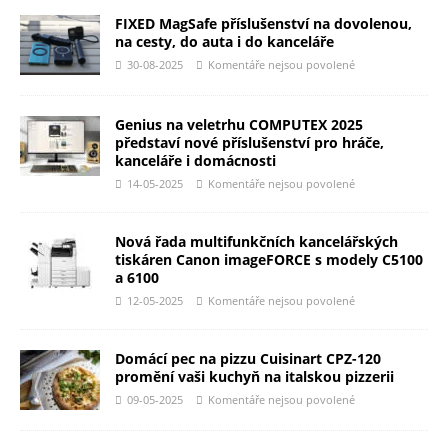
FIXED MagSafe příslušenství na dovolenou,
na cesty, do auta i do kanceláře
30-08-2025
Komentáře nejsou povolené
Genius na veletrhu COMPUTEX 2025
představí nové příslušenství pro hráče,
kanceláře i domácnosti
14-05-2025
Komentáře nejsou povolené
Nová řada multifunkčních kancelářských
tiskáren Canon imageFORCE s modely C5100
a 6100
12-05-2025
Komentáře nejsou povolené
Domácí pec na pizzu Cuisinart CPZ-120
promění vaši kuchyň na italskou pizzerii
09-05-2025
Komentáře nejsou povolené