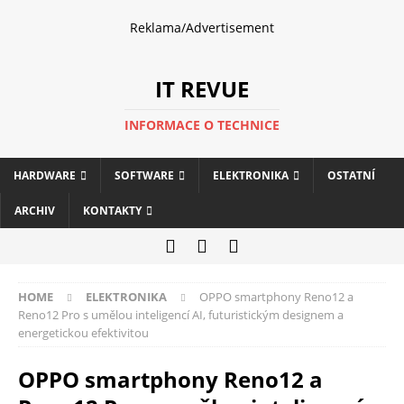
Reklama/Advertisement
IT REVUE
INFORMACE O TECHNICE
HARDWARE
SOFTWARE
ELEKTRONIKA
OSTATNÍ
ARCHIV
KONTAKTY
HOME
ELEKTRONIKA
OPPO smartphony Reno12 a
Reno12 Pro s umělou inteligencí AI, futuristickým designem a
energetickou efektivitou
OPPO smartphony Reno12 a