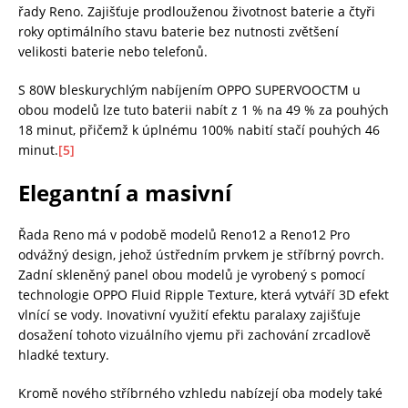
řady Reno. Zajišťuje prodlouženou životnost baterie a čtyři
roky optimálního stavu baterie bez nutnosti zvětšení
velikosti baterie nebo telefonů.
S 80W bleskurychlým nabíjením OPPO SUPERVOOCTM u
obou modelů lze tuto baterii nabít z 1 % na 49 % za pouhých
18 minut, přičemž k úplnému 100% nabití stačí pouhých 46
minut.
[5]
Elegantní a masivní
Řada Reno má v podobě modelů Reno12 a Reno12 Pro
odvážný design, jehož ústředním prvkem je stříbrný povrch.
Zadní skleněný panel obou modelů je vyrobený s pomocí
technologie OPPO Fluid Ripple Texture, která vytváří 3D efekt
vlnící se vody. Inovativní využití efektu paralaxy zajišťuje
dosažení tohoto vizuálního vjemu při zachování zrcadlově
hladké textury.
Kromě nového stříbrného vzhledu nabízejí oba modely také