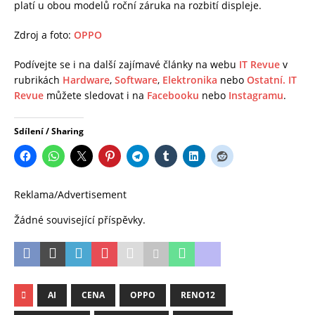
platí u obou modelů roční záruka na rozbití displeje.
Zdroj a foto:
OPPO
Podívejte se i na další zajímavé články na webu
IT Revue
v
rubrikách
Hardware
,
Software
,
Elektronika
nebo
Ostatní.
IT
Revue
můžete sledovat i na
Facebooku
nebo
Instagramu
.
Sdílení / Sharing
Reklama/Advertisement
Žádné související příspěvky.
AI
CENA
OPPO
RENO12