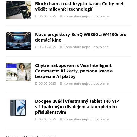
Blockchain a růst krypto kasin: Co by měli
vědět milovníci technologií
06-05-2025
Komentáře nejsou povolené
Nové projektory BenQ W5850 a W4100i pro
domácí kino
05-05-2025
Komentáře nejsou povolené
Chytré nakupování s Visa Intelligent
Commerce: AI karty, personalizace a
bezpečné AI platby
05-05-2025
Komentáře nejsou povolené
Doogee uvádí všestranný tablet T40 VIP
s 11palcovým displejem a kompletním
příslušenstvím
05-05-2025
Komentáře nejsou povolené