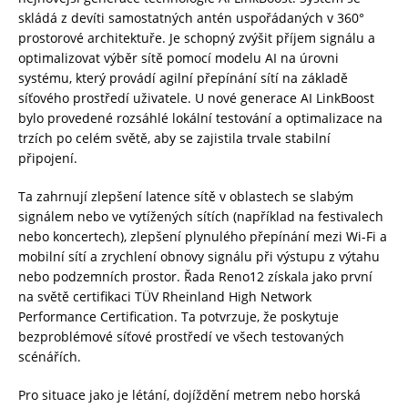
skládá z devíti samostatných antén uspořádaných v 360°
prostorové architektuře. Je schopný zvýšit příjem signálu a
optimalizovat výběr sítě pomocí modelu AI na úrovni
systému, který provádí agilní přepínání sítí na základě
síťového prostředí uživatele. U nové generace AI LinkBoost
bylo provedené rozsáhlé lokální testování a optimalizace na
trzích po celém světě, aby se zajistila trvale stabilní
připojení.
Ta zahrnují zlepšení latence sítě v oblastech se slabým
signálem nebo ve vytížených sítích (například na festivalech
nebo koncertech), zlepšení plynulého přepínání mezi Wi-Fi a
mobilní sítí a zrychlení obnovy signálu při výstupu z výtahu
nebo podzemních prostor. Řada Reno12 získala jako první
na světě certifikaci TÜV Rheinland High Network
Performance Certification. Ta potvrzuje, že poskytuje
bezproblémové síťové prostředí ve všech testovaných
scénářích.
Pro situace jako je létání, dojíždění metrem nebo horská