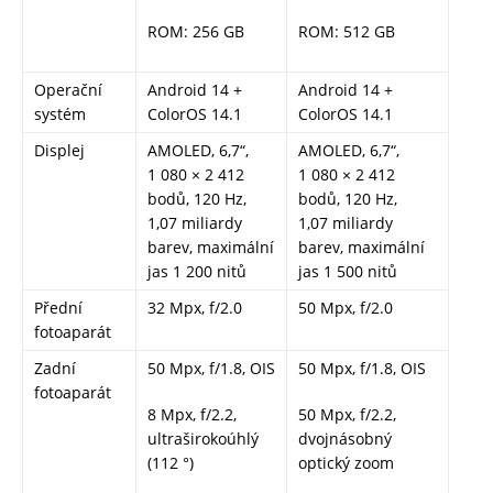
ROM: 256 GB
ROM: 512 GB
Operační
Android 14 +
Android 14 +
systém
ColorOS 14.1
ColorOS 14.1
Displej
AMOLED, 6,7“,
AMOLED, 6,7“,
1 080 × 2 412
1 080 × 2 412
bodů, 120 Hz,
bodů, 120 Hz,
1,07 miliardy
1,07 miliardy
barev, maximální
barev, maximální
jas 1 200 nitů
jas 1 500 nitů
Přední
32 Mpx, f/2.0
50 Mpx, f/2.0
fotoaparát
Zadní
50 Mpx, f/1.8, OIS
50 Mpx, f/1.8, OIS
fotoaparát
8 Mpx, f/2.2,
50 Mpx, f/2.2,
ultraširokoúhlý
dvojnásobný
(112 °)
optický zoom