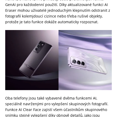
GenAI pro každodenní použití. Díky aktualizované funkci AI
Eraser mohou uživatelé jednoduchým klepnutím odstranit z
fotografií kolemjdoucí cizince nebo třeba rušivé objekty,
protože je tato funkce dokáže automaticky rozpoznat.
Oba telefony jsou také vybavené dvěma funkcemi AI,
speciálně navrženými pro vylepšení skupinových fotografií.
Funkce AI Clear Face zajistí všem účastníkům skupinového
snímku stejné vylepšení díky obnově detailů, jako jsou