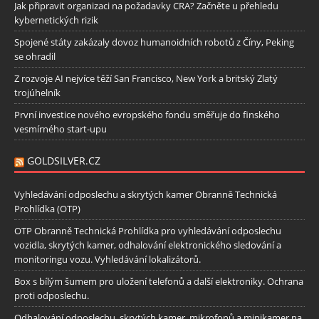
Jak připravit organizaci na požadavky CRA? Začněte u přehledu
kybernetických rizik
Spojené státy zakázaly dovoz humanoidních robotů z Číny, Peking
se ohradil
Z rozvoje AI nejvíce těží San Francisco, New York a britský Zlatý
trojúhelník
První investice nového evropského fondu směřuje do finského
vesmírného start-upu
GOLDSILVER.CZ
Vyhledávání odposlechu a skrytých kamer Obranně Technická
Prohlídka (OTP)
OTP Obranně Technická Prohlídka pro vyhledávání odposlechu
vozidla, skrytých kamer, odhalování elektronického sledování a
monitoringu vozu. Vyhledávání lokalizátorů.
Box s bílým šumem pro uložení telefonů a další elektroniky. Ochrana
proti odposlechu.
Odhalování odposlechu, skrytých kamer, mikrofonů a minikamer na