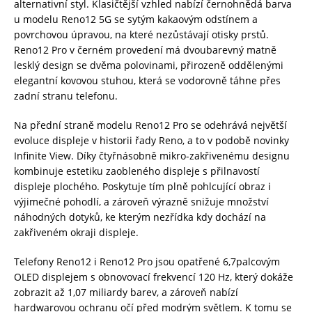
alternativní styl. Klasičtější vzhled nabízí černohnědá barva
u modelu Reno12 5G se sytým kakaovým odstínem a
povrchovou úpravou, na které nezůstávají otisky prstů.
Reno12 Pro v černém provedení má dvoubarevný matně
lesklý design se dvěma polovinami, přirozeně oddělenými
elegantní kovovou stuhou, která se vodorovně táhne přes
zadní stranu telefonu.
Na přední straně modelu Reno12 Pro se odehrává největší
evoluce displeje v historii řady Reno, a to v podobě novinky
Infinite View. Díky čtyřnásobně mikro-zakřivenému designu
kombinuje estetiku zaobleného displeje s přilnavostí
displeje plochého. Poskytuje tím plně pohlcující obraz i
výjimečné pohodlí, a zároveň výrazně snižuje množství
náhodných dotyků, ke kterým nezřídka kdy dochází na
zakřiveném okraji displeje.
Telefony Reno12 i Reno12 Pro jsou opatřené 6,7palcovým
OLED displejem s obnovovací frekvencí 120 Hz, který dokáže
zobrazit až 1,07 miliardy barev, a zároveň nabízí
hardwarovou ochranu očí před modrým světlem. K tomu se