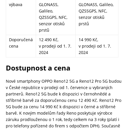
výbava
GLONASS,
GLONASS, Galileo,
Galileo,
QZSSGPS, NFC,
QZSSGPS, NFC,
senzor otisků
senzor otisků
prstů
prstů
Doporučená
12 490 Kč,
14 990 Kč,
cena
v prodeji od 1. 7.
v prodeji od 1. 7.
2024
2024
Dostupnost a cena
Nové smartphony OPPO Reno12 5G a Reno12 Pro 5G budou
v České republice v prodeji od 1. července u vybraných
partnerů. Reno12 5G bude k dispozici v černohnědé a
stříbrné barvě za doporučenou cenu 12 490 Kč. Reno12 Pro
5G bude za cenu 14 990 Kč k dispozici v černé a stříbrné
barvě. K novým modelům řady Reno poskytuje výrobce
záruku prodlouženou o 1 rok, tedy celkem na 3 roky (platí i
pro telefony pořízené do firem s odpočtem DPH). Současně