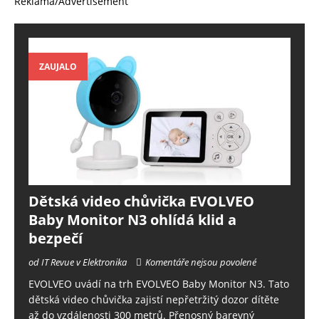
Reklama/Advertisement
ZAUJALO
Dětská video chůvička EVOLVEO
Baby Monitor N3 ohlídá klid a
bezpečí
od IT Revue v Elektronika
Komentáře nejsou povolené
EVOLVEO uvádí na trh EVOLVEO Baby Monitor N3. Tato
dětská video chůvička zajistí nepřetržitý dozor dítěte
až do vzdálenosti 300 metrů. Přenosný barevný