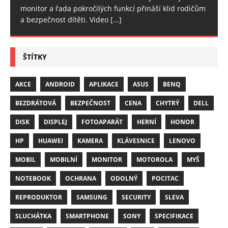
monitor a řada pokročilých funkcí přináší klid rodičům
a bezpečnost dítěti. Video
[...]
ŠTÍTKY
AKCE
ANDROID
APLIKACE
ASUS
BENQ
BEZDRÁTOVÁ
BEZPEČNOST
CENA
CHYTRÝ
DELL
DISK
DISPLEJ
FOTOAPARÁT
HERNÍ
HONOR
HP
HUAWEI
KAMERA
KLÁVESNICE
LENOVO
MOBIL
MOBILNÍ
MONITOR
MOTOROLA
MYŠ
NOTEBOOK
OCHRANA
ODOLNÝ
POCITAC
REPRODUKTOR
SAMSUNG
SECURITY
SLEVA
SLUCHÁTKA
SMARTPHONE
SONY
SPECIFIKACE