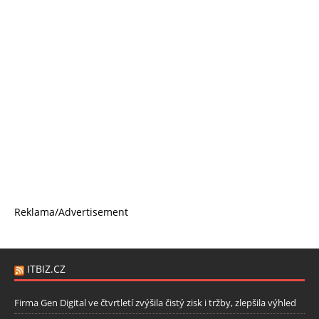
Reklama/Advertisement
ITBIZ.CZ
Firma Gen Digital ve čtvrtletí zvýšila čistý zisk i tržby, zlepšila výhled