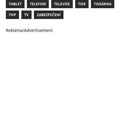
TABLET
TELEFON
TELEVIZE
TISK
TISKÁRNA
TOP
TV
ZABEZPEČENÍ
Reklama/Advertisement