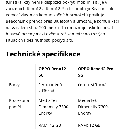
turistika, kdy není k dispozici pokrytí mobilní sítí, je v
zařízeních Reno12 a Reno12 Pro technologii BeaconLink.
Pomocí vlastních komunikačních protokolů posiluje
BeaconLink přenos přes Bluetooth a umožňuje komunikaci
na vzdálenost až 200 metrů. To umožňuje uskutečňovat
hlasové hovory mezi dvěma zařízeními v nouzových
situacích i bez nutnosti pokrytí sítí.
Technické specifikace
OPPO Reno12
OPPO Reno12 Pro
5G
5G
Barvy
černohnědá,
černá, stříbrná
stříbrná
Procesor a
MediaTek
MediaTek
paměť
Dimensity 7300-
Dimensity 7300-
Energy
Energy
RAM: 12 GB
RAM: 12 GB