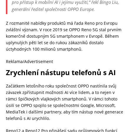
pro přístup k mobilní AI i jejímu využití,
“ řekl Bingo Liu,
generální ředitel společnosti OPPO Europe.
Z rozmanité nabídky produktů má řada Reno pro Evropu
zvláštní význam. V roce 2019 se OPPO Reno 5G stal prvním
komerčně dostupným 5G smartphonem v Evropě. Během
uplynulých pěti let se do rukou zákazníků dostalo
úctyhodných 100 milionů smartphonů.
Reklama/Advertisement
Zrychlení nástupu telefonů s AI
Začátkem letošního roku společnost OPPO nastínila svůj
závazek zpřístupnit možnosti AI více lidem, a to nejen v
rámci špičkových vlajkových smartphonů. V rámci tohoto
úsilí se OPPO spojilo se společnostmi Google, Microsoft,
MediaTek i dalšími partnery, aby tím nástup nové generace
telefonů s AI urychlilo.
Reno12 a Reno12 Pro přinášejí sadu průlomových funkcí