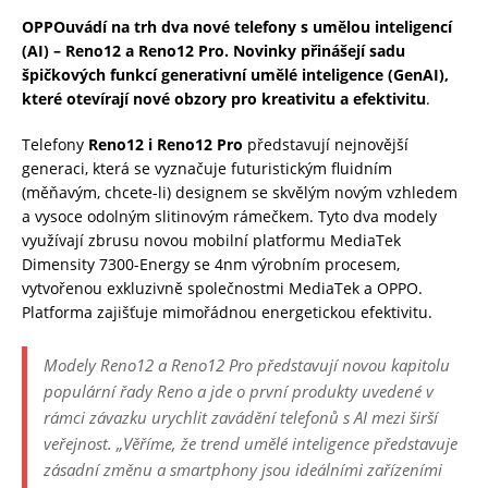
OPPOuvádí na trh dva nové telefony s umělou inteligencí
(AI) – Reno12 a Reno12 Pro. Novinky přinášejí sadu
špičkových funkcí generativní umělé inteligence (GenAI),
které otevírají nové obzory pro kreativitu a efektivitu
.
Telefony
Reno12 i Reno12 Pro
představují nejnovější
generaci, která se vyznačuje futuristickým fluidním
(měňavým, chcete-li) designem se skvělým novým vzhledem
a vysoce odolným slitinovým rámečkem. Tyto dva modely
využívají zbrusu novou mobilní platformu MediaTek
Dimensity 7300-Energy se 4nm výrobním procesem,
vytvořenou exkluzivně společnostmi MediaTek a OPPO.
Platforma zajišťuje mimořádnou energetickou efektivitu.
Modely Reno12 a Reno12 Pro představují novou kapitolu
populární řady Reno a jde o první produkty uvedené v
rámci závazku urychlit zavádění telefonů s AI mezi širší
veřejnost. „
Věříme, že trend umělé inteligence představuje
zásadní změnu a smartphony jsou ideálními zařízeními