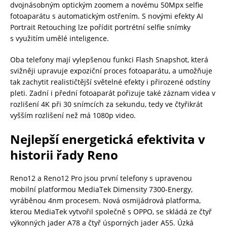
dvojnásobným optickým zoomem a novému 50Mpx selfie
fotoaparátu s automatickým ostřením. S novými efekty AI
Portrait Retouching lze pořídit portrétní selfie snímky
s využitím umělé inteligence.
Oba telefony mají vylepšenou funkci Flash Snapshot, která
svižněji upravuje expoziční proces fotoaparátu, a umožňuje
tak zachytit realističtější světelné efekty i přirozené odstíny
pleti. Zadní i přední fotoaparát pořizuje také záznam videa v
rozlišení 4K při 30 snímcích za sekundu, tedy ve čtyřikrát
vyšším rozlišení než má 1080p video.
Nejlepší energetická efektivita v
historii řady Reno
Reno12 a Reno12 Pro jsou první telefony s upravenou
mobilní platformou MediaTek Dimensity 7300-Energy,
vyráběnou 4nm procesem. Nová osmijádrová platforma,
kterou MediaTek vytvořil společně s OPPO, se skládá ze čtyř
výkonných jader A78 a čtyř úsporných jader A55. Úzká