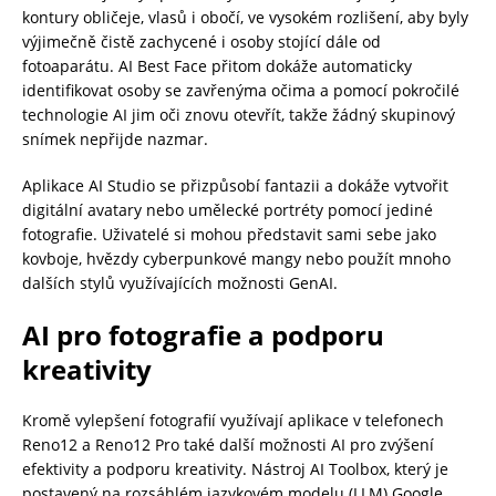
kontury obličeje, vlasů i obočí, ve vysokém rozlišení, aby byly
výjimečně čistě zachycené i osoby stojící dále od
fotoaparátu. AI Best Face přitom dokáže automaticky
identifikovat osoby se zavřenýma očima a pomocí pokročilé
technologie AI jim oči znovu otevřít, takže žádný skupinový
snímek nepřijde nazmar.
Aplikace AI Studio se přizpůsobí fantazii a dokáže vytvořit
digitální avatary nebo umělecké portréty pomocí jediné
fotografie. Uživatelé si mohou představit sami sebe jako
kovboje, hvězdy cyberpunkové mangy nebo použít mnoho
dalších stylů využívajících možnosti GenAI.
AI pro fotografie a podporu
kreativity
Kromě vylepšení fotografií využívají aplikace v telefonech
Reno12 a Reno12 Pro také další možnosti AI pro zvýšení
efektivity a podporu kreativity. Nástroj AI Toolbox, který je
postavený na rozsáhlém jazykovém modelu (LLM) Google