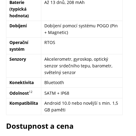
Baterie
Až 13 dnů, 208 mAh
(typická
hodnota)
Dobíjení
Dobíjení pomocí systému POGO (Pin
+ Magnetic)
Operační
RTOS
systém
Senzory
Akcelerometr, gyroskop, optický
senzor srdečního tepu, barometr,
světelný senzor
Konektivita
Bluetooth
12
Odolnost
5ATM + IP68
Kompatibilita
Android 10.0 nebo novější s min. 1,5
GB paměti
Dostupnost a cena