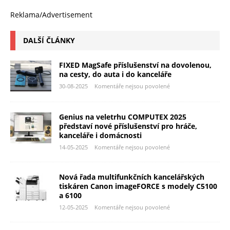
Reklama/Advertisement
DALŠÍ ČLÁNKY
FIXED MagSafe příslušenství na dovolenou,
na cesty, do auta i do kanceláře
30-08-2025
Komentáře nejsou povolené
Genius na veletrhu COMPUTEX 2025
představí nové příslušenství pro hráče,
kanceláře i domácnosti
14-05-2025
Komentáře nejsou povolené
Nová řada multifunkčních kancelářských
tiskáren Canon imageFORCE s modely C5100
a 6100
12-05-2025
Komentáře nejsou povolené