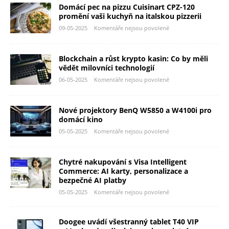
Domácí pec na pizzu Cuisinart CPZ-120
promění vaši kuchyň na italskou pizzerii
09-05-2025
Komentáře nejsou povolené
Blockchain a růst krypto kasin: Co by měli
vědět milovníci technologií
06-05-2025
Komentáře nejsou povolené
Nové projektory BenQ W5850 a W4100i pro
domácí kino
05-05-2025
Komentáře nejsou povolené
Chytré nakupování s Visa Intelligent
Commerce: AI karty, personalizace a
bezpečné AI platby
05-05-2025
Komentáře nejsou povolené
Doogee uvádí všestranný tablet T40 VIP