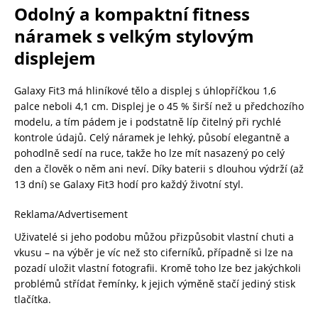
Odolný a kompaktní fitness
náramek s velkým stylovým
displejem
Galaxy Fit3 má hliníkové tělo a displej s úhlopříčkou 1,6
palce neboli 4,1 cm. Displej je o 45 % širší než u předchozího
modelu, a tím pádem je i podstatně líp čitelný při rychlé
kontrole údajů. Celý náramek je lehký, působí elegantně a
pohodlně sedí na ruce, takže ho lze mít nasazený po celý
den a člověk o něm ani neví. Díky baterii s dlouhou výdrží (až
13 dní) se Galaxy Fit3 hodí pro každý životní styl.
Reklama/Advertisement
Uživatelé si jeho podobu můžou přizpůsobit vlastní chuti a
vkusu – na výběr je víc než sto ciferníků, případně si lze na
pozadí uložit vlastní fotografii. Kromě toho lze bez jakýchkoli
problémů střídat řemínky, k jejich výměně stačí jediný stisk
tlačítka.