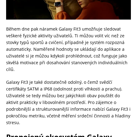
Během dne pak náramek Galaxy Fit3 umožňuje sledovat
veškeré fyzické aktivity uživatelů. Ti můžou volit víc než ze
stovky typů sportů a cvičení, případně je systém rozpozná
automaticky. Naměřené hodnoty se ukládají do aplikace a
uživatelé si je můžou kdykoli prohlédnout, což funguje jako
skvělá motivace při dosahování stanovených individuálních
cílů.
Galaxy Fit3 je také dostatečně odolný, o čemž svědčí
certifikáty 5ATM a IP68 (odolnost proti vlhkosti a prachu).
Uživatelé se tedy můžou bez jakýchkoli obav pouštět do
aktivit prakticky v libovolném prostředí. Pro zájemce o
podrobnější a strukturovanější informace nabízí Galaxy Fit3 i
pokročilou metriku, včetně měření srdeční činnosti a hladiny
stresu.
Propojený ekosystém Galaxy