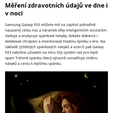
Měření zdravotních údajů
ve dne i
v noci
Samsung Galaxy Fit3 můžete mít na zápěstí pohodlně
nasazený celou noc a náramek díky inteligentním senzorům
sleduje a analyzuje spánkové návyky, dokáže dokonce i
detekovat chrápání a monitorovat hladinu kyslíku v krvi. Na
základě zjištěných spánkových návyků a vzorců pak Galaxy
Fit3 nabídne uživateli na míru šitý systém rad pro lepší
spaní Trénink spánku, který výrazně usnadňuje změnu
návyků a cestu k lepšímu spánku.