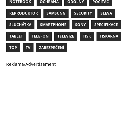
NOTEBOOK
OCHRANA
ODOLNÝ
POCITAC
REPRODUKTOR
SAMSUNG
SECURITY
SLEVA
SLUCHÁTKA
SMARTPHONE
SONY
SPECIFIKACE
TABLET
TELEFON
TELEVIZE
TISK
TISKÁRNA
TOP
TV
ZABEZPEČENÍ
Reklama/Advertisement