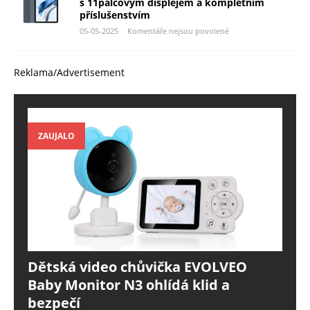
s 11palcovým displejem a kompletním
příslušenstvím
05-05-2025
Komentáře nejsou povolené
Reklama/Advertisement
ZAUJALO
Dětská video chůvička EVOLVEO
Baby Monitor N3 ohlídá klid a
bezpečí