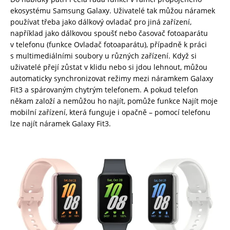
ekosystému Samsung Galaxy. Uživatelé tak můžou náramek
používat třeba jako dálkový ovladač pro jiná zařízení,
například jako dálkovou spoušť nebo časovač fotoaparátu
v telefonu (funkce Ovladač fotoaparátu), případně k práci
s multimediálními soubory u různých zařízení. Když si
uživatelé přejí zůstat v klidu nebo si jdou lehnout, můžou
automaticky synchronizovat režimy mezi náramkem Galaxy
Fit3 a spárovaným chytrým telefonem. A pokud telefon
někam založí a nemůžou ho najít, pomůže funkce Najít moje
mobilní zařízení, která funguje i opačně – pomocí telefonu
lze najít náramek Galaxy Fit3.