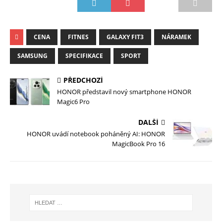
CENA
FITNES
GALAXY FIT3
NÁRAMEK
SAMSUNG
SPECIFIKACE
SPORT
PŘEDCHOZÍ
HONOR představil nový smartphone HONOR
Magic6 Pro
DALŠÍ
HONOR uvádí notebook poháněný AI: HONOR
MagicBook Pro 16