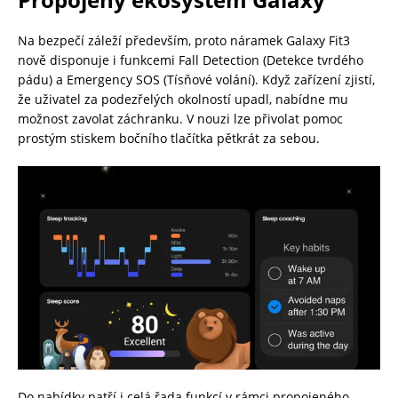
Na bezpečí záleží především, proto náramek Galaxy Fit3
nově disponuje i funkcemi Fall Detection (Detekce tvrdého
pádu) a Emergency SOS (Tísňové volání). Když zařízení zjistí,
že uživatel za podezřelých okolností upadl, nabídne mu
možnost zavolat záchranku. V nouzi lze přivolat pomoc
prostým stiskem bočního tlačítka pětkrát za sebou.
Do nabídky patří i celá řada funkcí v rámci propojeného