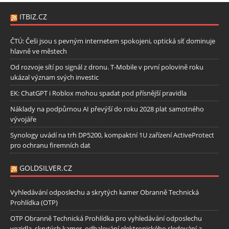
ITBIZ.CZ
ČTÚ: Češi jsou s pevným internetem spokojeni, optická síť dominuje
hlavně ve městech
Od rozvoje sítí po signál z dronu. T-Mobile v první polovině roku
ukázal význam svých investic
EK: ChatGPT i Roblox mohou spadat pod přísnější pravidla
Náklady na podpůrnou AI převýší do roku 2028 plat samotného
vývojáře
Synology uvádí na trh DP5200, kompaktní 1U zařízení ActiveProtect
pro ochranu firemních dat
GOLDSILVER.CZ
Vyhledávání odposlechu a skrytých kamer Obranně Technická
Prohlídka (OTP)
OTP Obranně Technická Prohlídka pro vyhledávání odposlechu
vozidla, skrytých kamer, odhalování elektronického sledování a