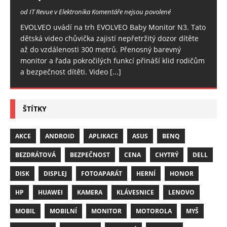
od IT Revue v Elektronika
Komentáře nejsou povolené
EVOLVEO uvádí na trh EVOLVEO Baby Monitor N3. Tato
dětská video chůvička zajistí nepřetržitý dozor dítěte
až do vzdálenosti 300 metrů. Přenosný barevný
monitor a řada pokročilých funkcí přináší klid rodičům
a bezpečnost dítěti. Video
[...]
ŠTÍTKY
AKCE
ANDROID
APLIKACE
ASUS
BENQ
BEZDRÁTOVÁ
BEZPEČNOST
CENA
CHYTRÝ
DELL
DISK
DISPLEJ
FOTOAPARÁT
HERNÍ
HONOR
HP
HUAWEI
KAMERA
KLÁVESNICE
LENOVO
MOBIL
MOBILNÍ
MONITOR
MOTOROLA
MYŠ