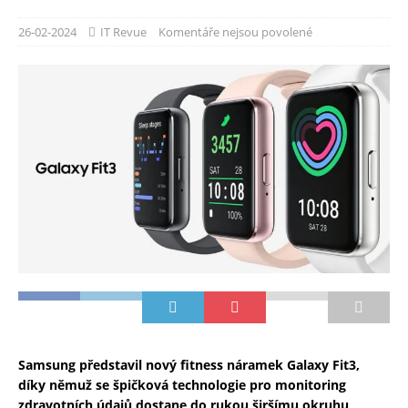
26-02-2024
IT Revue
Komentáře nejsou povolené
Samsung představil nový fitness náramek Galaxy Fit3,
díky němuž se špičková technologie pro monitoring
zdravotních údajů dostane do rukou širšímu okruhu