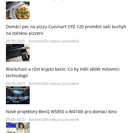
Domácí pec na pizzu Cuisinart CPZ-120 promění vaši kuchyň
na italskou pizzerii
09-05-2025
Komentáře nejsou povolené
Blockchain a růst krypto kasin: Co by měli vědět milovníci
technologií
06-05-2025
Komentáře nejsou povolené
Nové projektory BenQ W5850 a W4100i pro domácí kino
05-05-2025
Komentáře nejsou povolené