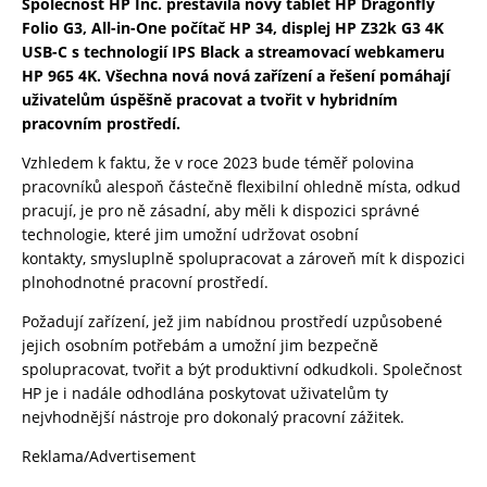
Společnost HP Inc. přestavila nový tablet HP Dragonfly
Folio G3, All-in-One počítač HP 34, displej HP Z32k G3 4K
USB-C s technologií IPS Black a streamovací webkameru
HP 965 4K. Všechna nová nová zařízení a řešení pomáhají
uživatelům úspěšně pracovat a tvořit v hybridním
pracovním prostředí.
Vzhledem k faktu, že v roce 2023 bude téměř polovina
pracovníků alespoň částečně flexibilní ohledně místa, odkud
pracují, je pro ně zásadní, aby měli k dispozici správné
technologie, které jim umožní udržovat osobní
kontakty, smysluplně spolupracovat a zároveň mít k dispozici
plnohodnotné pracovní prostředí.
Požadují zařízení, jež jim nabídnou prostředí uzpůsobené
jejich osobním potřebám a umožní jim bezpečně
spolupracovat, tvořit a být produktivní odkudkoli. Společnost
HP je i nadále odhodlána poskytovat uživatelům ty
nejvhodnější nástroje pro dokonalý pracovní zážitek.
Reklama/Advertisement