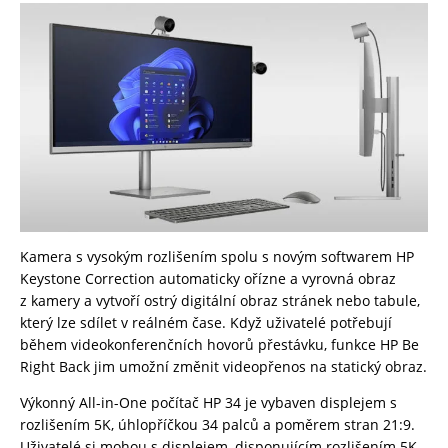
Kamera s vysokým rozlišením spolu s novým softwarem HP
Keystone Correction automaticky ořízne a vyrovná obraz
z kamery a vytvoří ostrý digitální obraz stránek nebo tabule,
který lze sdílet v reálném čase. Když uživatelé potřebují
během videokonferenčních hovorů přestávku, funkce HP Be
Right Back jim umožní změnit videopřenos na statický obraz.
Výkonný All-in-One počítač HP 34 je vybaven displejem s
rozlišením 5K, úhlopříčkou 34 palců a poměrem stran 21:9.
Uživatelé si mohou s displejem, disponujícím rozlišením 5K