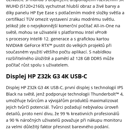
WUHD (5120×2160), vychutnat hlubší obraz a živé barvy a
díky panelu HP Eye Ease s potlačením modré složky světla a
certifikací TÜV omezit vystavení zraku modrému světlu.
Jelikož jde o nejvýkonnější komerční počítač All-in-One na
světě,
mohou se uživatelé s platformou Intel vPro®
s procesory Intel® 12. generace a s grafickou kartou
NVIDIA® GeForce RTX™ pustit do velkých projektů při
současném využití většího počtu aplikací. S nabídkou
rozšiřitelného úložiště a pamětí až 128 GB DDR5 může
počítač růst spolu s uživatelem.
Displej HP Z32k G3 4K USB-C
Displej HP Z32k G3 4K USB-C, první displej s technologií IPS
Black na světě, jenž podporuje technologii Thunderbolt™ 4,
umožňuje tvůrcům a vývojářům produktů maximalizovat
jejich tvůrčí potenciál. Tvůrci požadují nebývalou úroveň
detailů, proto není divu, že 99 % kreativních profesionálů
a 90 % náročných uživatelů považuje při nákupu monitoru
za velmi důležitý faktor přesnost barevného podání.