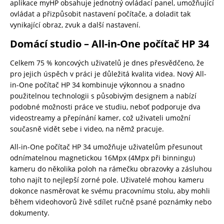
aplikace myHP obsahuje jednotný ovládací panel, umožňující
ovládat a přizpůsobit nastavení počítače, a doladit tak
vynikající obraz, zvuk a další nastavení.
Domácí studio – All-in-One počítač HP 34
Celkem 75 % koncových uživatelů je dnes přesvědčeno, že
pro jejich úspěch v práci je důležitá kvalita videa. Nový All-
in-One počítač HP 34 kombinuje výkonnou a snadno
použitelnou technologii s působivým designem a nabízí
podobné možnosti práce ve studiu, neboť podporuje dva
videostreamy a přepínání kamer, což uživateli umožní
současně vidět sebe i video, na němž pracuje.
All-in-One počítač HP 34 umožňuje uživatelům přesunout
odnímatelnou magnetickou 16Mpx (4Mpx při binningu)
kameru do několika poloh na rámečku obrazovky a zásluhou
toho najít to nejlepší zorné pole. Uživatelé mohou kameru
dokonce nasměrovat ke svému pracovnímu stolu, aby mohli
během videohovorů živě sdílet ručně psané poznámky nebo
dokumenty.