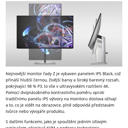
Nejnovější monitor řady Z je vybaven panelem IPS Black, což
přináší hlubší černou, živější barvy a široký barevný rozsah,
pokrývající 98 % P3, to vše v ultravysokém rozlišení 4K.
Pomocí dvojnásobného kontrastního poměru oproti
tradičnímu panelu IPS výtvory na monitoru doslova ožívají
a to, co je vidět na obrazovce, plně odpovídá představám
tvůrce nebo vývojáře produktu.
S dalšími funkcemi, jako je spouštění jedním síťovým
vypínačem, přepínač KVM a podpora technologie