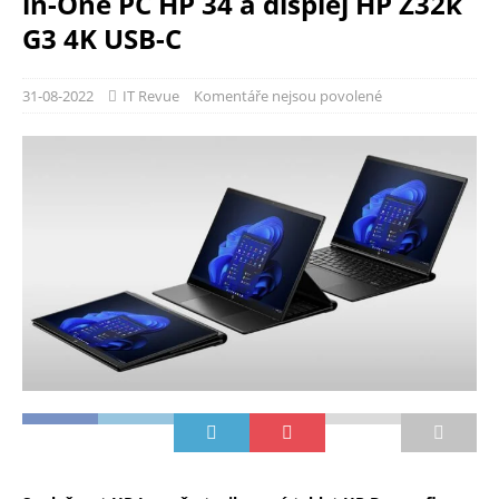
in-One PC HP 34 a displej HP Z32k
G3 4K USB-C
31-08-2022
IT Revue
Komentáře nejsou povolené