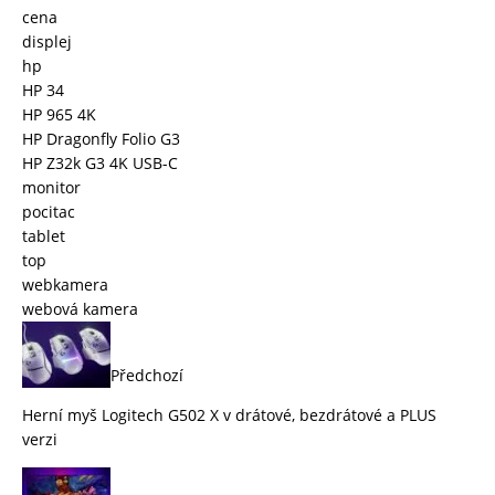
cena
displej
hp
HP 34
HP 965 4K
HP Dragonfly Folio G3
HP Z32k G3 4K USB-C
monitor
pocitac
tablet
top
webkamera
webová kamera
Předchozí
Herní myš Logitech G502 X v drátové, bezdrátové a PLUS
verzi