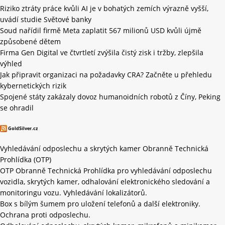
Riziko ztráty práce kvůli AI je v bohatých zemích výrazně vyšší,
uvádí studie Světové banky
Soud nařídil firmě Meta zaplatit 567 milionů USD kvůli újmě
způsobené dětem
Firma Gen Digital ve čtvrtletí zvýšila čistý zisk i tržby, zlepšila
výhled
Jak připravit organizaci na požadavky CRA? Začněte u přehledu
kybernetických rizik
Spojené státy zakázaly dovoz humanoidních robotů z Číny, Peking
se ohradil
GoldSilver.cz
Vyhledávání odposlechu a skrytých kamer Obranně Technická
Prohlídka (OTP)
OTP Obranně Technická Prohlídka pro vyhledávání odposlechu
vozidla, skrytých kamer, odhalování elektronického sledování a
monitoringu vozu. Vyhledávání lokalizátorů.
Box s bílým šumem pro uložení telefonů a další elektroniky.
Ochrana proti odposlechu.