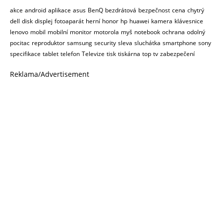
akce
android
aplikace
asus
BenQ
bezdrátová
bezpečnost
cena
chytrý
dell
disk
displej
fotoaparát
herní
honor
hp
huawei
kamera
klávesnice
lenovo
mobil
mobilní
monitor
motorola
myš
notebook
ochrana
odolný
pocitac
reproduktor
samsung
security
sleva
sluchátka
smartphone
sony
specifikace
tablet
telefon
Televize
tisk
tiskárna
top
tv
zabezpečení
Reklama/Advertisement