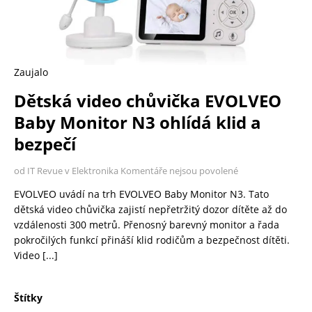
Zaujalo
Dětská video chůvička EVOLVEO
Baby Monitor N3 ohlídá klid a
bezpečí
od IT Revue v Elektronika
Komentáře nejsou povolené
EVOLVEO uvádí na trh EVOLVEO Baby Monitor N3. Tato
dětská video chůvička zajistí nepřetržitý dozor dítěte až do
vzdálenosti 300 metrů. Přenosný barevný monitor a řada
pokročilých funkcí přináší klid rodičům a bezpečnost dítěti.
Video
[...]
Štítky