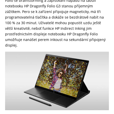
Folio se brainstorming a zapisování nápadů na tabuli
notebooku HP Dragonfly Folio G3 stanou příjemným
zážitkem. Pero se k zařízení připojuje magneticky, má tři
programovatelná tlačítka a dokáže se bezdrátově nabít na
100 % za 30 minut. Uživatelé mohou popustit uzdu ještě
větší kreativitě, neboť funkce HP Indirect Inking jim
prostřednictvím displeje notebooku HP Dragonfly Folio
umožňuje nanášet perem inkoust na sekundární připojený
displej.