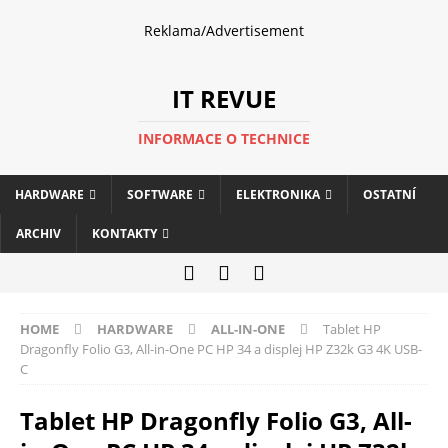
Reklama/Advertisement
IT REVUE
INFORMACE O TECHNICE
HARDWARE
SOFTWARE
ELEKTRONIKA
OSTATNÍ
ARCHIV
KONTAKTY
HOME
HARDWARE
ALL-IN-ONE
Tablet HP
Dragonfly Folio G3, All-in-One PC HP 34 a displej HP Z32k G3 4K USB-
C
Tablet HP Dragonfly Folio G3, All-