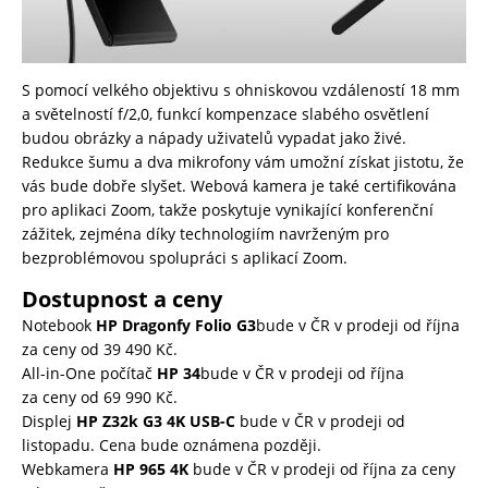
S pomocí velkého objektivu s ohniskovou vzdáleností 18 mm
a světelností f/2,0, funkcí kompenzace slabého osvětlení
budou obrázky a nápady uživatelů vypadat jako živé.
Redukce šumu a dva mikrofony vám umožní získat jistotu, že
vás bude dobře slyšet. Webová kamera je také certifikována
pro aplikaci Zoom, takže poskytuje vynikající konferenční
zážitek, zejména díky technologiím navrženým pro
bezproblémovou spolupráci s aplikací Zoom.
Dostupnost a ceny
Notebook
HP Dragonfy Folio G3
bude v ČR v prodeji od října
za ceny od 39 490 Kč.
All-in-One počítač
HP 34
bude v ČR v prodeji od října
za ceny od 69 990 Kč.
Displej
HP Z32k G3 4K USB-C
bude v ČR v prodeji od
listopadu. Cena bude oznámena později.
Webkamera
HP 965 4K
bude v ČR v prodeji od října za ceny