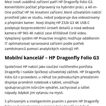
Mezi nově uváděná zařízení patří HP Dragonfly Folio G3,
konvertibilní počítač připravený na hybridní práci, a All-in-
One počítač HP 34, kreativní zařízení, které uživatelům nabízí
prostředí jako ve studiu, neboť podporuje dva videostreamy
a přepínání kamer. Nový displej HP Z32k G3 4K USB-C
poskytuje bezprecedentní úroveň detailů a nová webová
kamera HP 965 4K nabízí zase křišťálově čisté video.
Vylepšený systém HP Proactive Insights možňuje oddělením
IT optimalizovat spravovaná zařízení podle potřeb
zaměstnanců pomocí analytických nástrojů HP.
Mobilní kancelář – HP Dragonfly Folio G3
Společnost HP nabízí jako součást rozšířeného portfolia
Dragonfly i nadále špičkový uživatelský zážitek. HP Dragonfly
Folio G3 v provedení, u něhož lze jednoduchým přetažením
displeje proměnit notebook v tablet, umožňuje
spolupracujícím tvůrcům vytvářet, zachycovat a sdílet
nápady, kdykoli jim vytanou na mysli.
S přirozeným a inteligentním psaním s perem HP Dragonfly