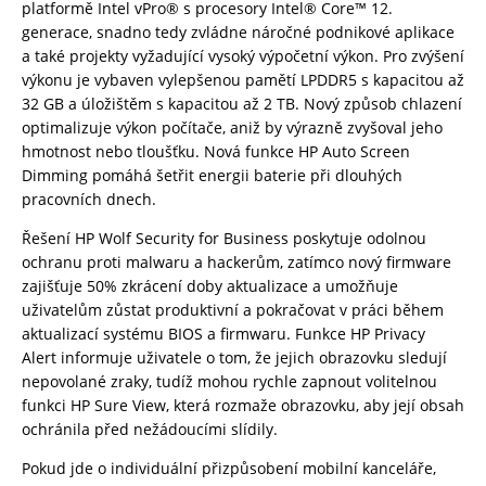
platformě Intel vPro® s procesory Intel® Core™ 12.
generace, snadno tedy zvládne náročné podnikové aplikace
a také projekty vyžadující vysoký výpočetní výkon. Pro zvýšení
výkonu je vybaven vylepšenou pamětí LPDDR5 s kapacitou až
32 GB a úložištěm s kapacitou až 2 TB. Nový způsob chlazení
optimalizuje výkon počítače, aniž by výrazně zvyšoval jeho
hmotnost nebo tloušťku. Nová funkce HP Auto Screen
Dimming pomáhá šetřit energii baterie při dlouhých
pracovních dnech.
Řešení HP Wolf Security for Business poskytuje odolnou
ochranu proti malwaru a hackerům, zatímco nový firmware
zajišťuje 50% zkrácení doby aktualizace a umožňuje
uživatelům zůstat produktivní a pokračovat v práci během
aktualizací systému BIOS a firmwaru. Funkce HP Privacy
Alert informuje uživatele o tom, že jejich obrazovku sledují
nepovolané zraky, tudíž mohou rychle zapnout volitelnou
funkci HP Sure View, která rozmaže obrazovku, aby její obsah
ochránila před nežádoucími slídily.
Pokud jde o individuální přizpůsobení mobilní kanceláře,