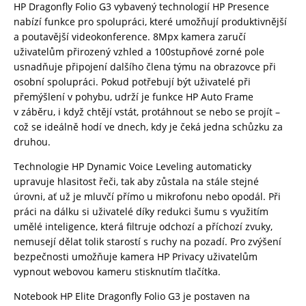
HP Dragonfly Folio G3 vybavený technologií HP Presence
nabízí funkce pro spolupráci, které umožňují produktivnější
a poutavější videokonference. 8Mpx kamera zaručí
uživatelům přirozený vzhled a 100stupňové zorné pole
usnadňuje připojení dalšího člena týmu na obrazovce při
osobní spolupráci. Pokud potřebují být uživatelé při
přemýšlení v pohybu, udrží je funkce HP Auto Frame
v záběru, i když chtějí vstát, protáhnout se nebo se projít –
což se ideálně hodí ve dnech, kdy je čeká jedna schůzku za
druhou.
Technologie HP Dynamic Voice Leveling automaticky
upravuje hlasitost řeči, tak aby zůstala na stále stejné
úrovni, ať už je mluvčí přímo u mikrofonu nebo opodál. Při
práci na dálku si uživatelé díky redukci šumu s využitím
umělé inteligence, která filtruje odchozí a příchozí zvuky,
nemusejí dělat tolik starostí s ruchy na pozadí. Pro zvýšení
bezpečnosti umožňuje kamera HP Privacy uživatelům
vypnout webovou kameru stisknutím tlačítka.
Notebook HP Elite Dragonfly Folio G3 je postaven na