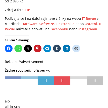
od 2 890 Kč.
Zdroj a foto:
HP
Podívejte se i na další zajímavé články na webu
IT Revue
v
rubrikách
Hardware
,
Software
,
Elektronika
nebo
Ostatní.
IT
Revue
můžete sledovat i na
Facebooku
nebo
Instagramu
.
Sdílení / Sharing
Reklama/Advertisement
Žádné související příspěvky.
aio
all-in-one