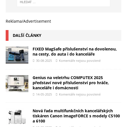
Reklama/Advertisement
DALŠÍ ČLÁNKY
FIXED MagSafe příslušenství na dovolenou,
na cesty, do auta i do kanceláře
30-08-2025
Komentáře nejsou povolené
Genius na veletrhu COMPUTEX 2025
představí nové příslušenství pro hráče,
kanceláře i domácnosti
14-05-2025
Komentáře nejsou povolené
Nová řada multifunkčních kancelářských
tiskáren Canon imageFORCE s modely C5100
a 6100