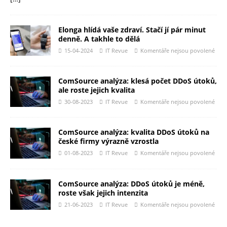
Elonga hlídá vaše zdraví. Stačí jí pár minut
denně. A takhle to dělá
15-04-2024
IT Revue
Komentáře nejsou povolené
ComSource analýza: klesá počet DDoS útoků,
ale roste jejich kvalita
30-08-2023
IT Revue
Komentáře nejsou povolené
ComSource analýza: kvalita DDoS útoků na
české firmy výrazně vzrostla
01-08-2023
IT Revue
Komentáře nejsou povolené
ComSource analýza: DDoS útoků je méně,
roste však jejich intenzita
21-06-2023
IT Revue
Komentáře nejsou povolené