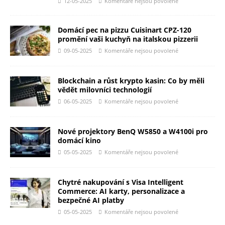
12-05-2025
Komentáře nejsou povolené
Domácí pec na pizzu Cuisinart CPZ-120
promění vaši kuchyň na italskou pizzerii
09-05-2025
Komentáře nejsou povolené
Blockchain a růst krypto kasin: Co by měli
vědět milovníci technologií
06-05-2025
Komentáře nejsou povolené
Nové projektory BenQ W5850 a W4100i pro
domácí kino
05-05-2025
Komentáře nejsou povolené
Chytré nakupování s Visa Intelligent
Commerce: AI karty, personalizace a
bezpečné AI platby
05-05-2025
Komentáře nejsou povolené