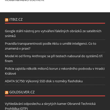
ITBIZ.CZ
Google stáhl nástroj pro vytváření falešných obrázků ze satelitních
snímků
Pravidla transparentnosti podle Aktu o umělé inteligenci. Co to
znamená v praxi?
Model AI od firmy Anthropic se při testech naboural do systémů tří
firem
Policie zajistila několik milionů korun z rekordního podvodu v Hradci
Králové
ADATA SC750: Výkonný SSD disk s rozměry flashdisku
GOLDSILVER.CZ
Vyhledávání odposlechu a skrytých kamer Obranně Technická
Prohlídka (OTP)