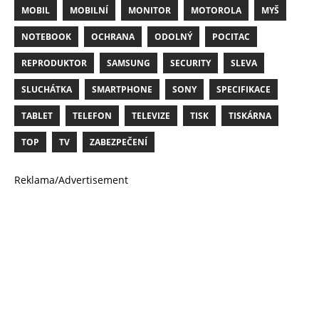
MOBIL
MOBILNÍ
MONITOR
MOTOROLA
MYŠ
NOTEBOOK
OCHRANA
ODOLNÝ
POCITAC
REPRODUKTOR
SAMSUNG
SECURITY
SLEVA
SLUCHÁTKA
SMARTPHONE
SONY
SPECIFIKACE
TABLET
TELEFON
TELEVIZE
TISK
TISKÁRNA
TOP
TV
ZABEZPEČENÍ
Reklama/Advertisement