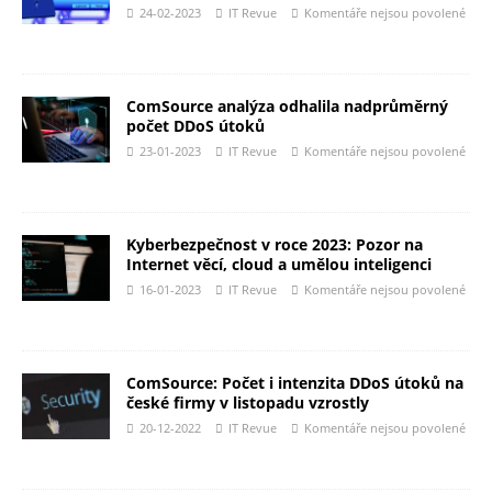
24-02-2023
IT Revue
Komentáře nejsou povolené
ComSource analýza odhalila nadprůměrný
počet DDoS útoků
23-01-2023
IT Revue
Komentáře nejsou povolené
Kyberbezpečnost v roce 2023: Pozor na
Internet věcí, cloud a umělou inteligenci
16-01-2023
IT Revue
Komentáře nejsou povolené
ComSource: Počet i intenzita DDoS útoků na
české firmy v listopadu vzrostly
20-12-2022
IT Revue
Komentáře nejsou povolené