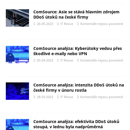
ComSource: Asie se stává hlavním zdrojem
DDoS útoků na české firmy
26-05-2023
IT Revue
Komentáře nejsou povolené
ComSource analýza: Kyberútoky vedou přes
škodlivé e-maily nebo VPN
05-04-2023
IT Revue
Komentáře nejsou povolené
ComSource analýza: intenzita DDoS útoků na
české firmy v únoru rostla
28-03-2023
IT Revue
Komentáře nejsou povolené
ComSource analýza: efektivita DDoS útoků
stoupá, v lednu byla nadprůměrná