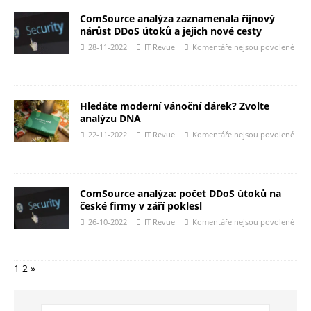
ComSource analýza zaznamenala říjnový
nárůst DDoS útoků a jejich nové cesty
28-11-2022
IT Revue
Komentáře nejsou povolené
Hledáte moderní vánoční dárek? Zvolte
analýzu DNA
22-11-2022
IT Revue
Komentáře nejsou povolené
ComSource analýza: počet DDoS útoků na
české firmy v září poklesl
26-10-2022
IT Revue
Komentáře nejsou povolené
1
2
»