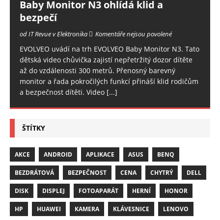
Baby Monitor N3 ohlídá klid a
bezpečí
od IT Revue v Elektronika
Komentáře nejsou povolené
EVOLVEO uvádí na trh EVOLVEO Baby Monitor N3. Tato
dětská video chůvička zajistí nepřetržitý dozor dítěte
až do vzdálenosti 300 metrů. Přenosný barevný
monitor a řada pokročilých funkcí přináší klid rodičům
a bezpečnost dítěti. Video
[...]
ŠTÍTKY
AKCE
ANDROID
APLIKACE
ASUS
BENQ
BEZDRÁTOVÁ
BEZPEČNOST
CENA
CHYTRÝ
DELL
DISK
DISPLEJ
FOTOAPARÁT
HERNÍ
HONOR
HP
HUAWEI
KAMERA
KLÁVESNICE
LENOVO