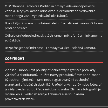
OTP Obranně Technická Prohlídka pro vyhledávání odposlechu
vozidla, skrytých kamer, odhalování elektronického sledování a
monitoringu vozu. Vyhledávání lokalizátorů.
Box s bílým šumem pro uložení telefonů a další elektroniky. Ochrana
proti odposlechu.
Odhalování odposlechu, skrytých kamer, mikrofonů a minikamer na
schůzkách.
Bezpečná jednací místnost – Faradayova klec – stíněná komora.
COPYRIGHT
V obsahu mohou být použity oficiální texty a grafické podklady
výrobců a distributorů. Použité názvy produktů, firem apod. mohou
být ochrannými známkami nebo registrovanými obchodními
známkami příslušných vlastníků. U přebíraných zpráv nebo fotografií
je vždy uveden zdroj. Přebírání obsahu webu (článků a fotografií) je
možné jen s uvedením zdroje itrevue.cz a se souhlasem
provozovatele webu.