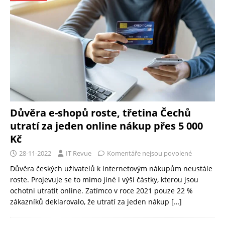
Důvěra e-shopů roste, třetina Čechů
utratí za jeden online nákup přes 5 000
Kč
28-11-2022
IT Revue
Komentáře nejsou povolené
Důvěra českých uživatelů k internetovým nákupům neustále
roste. Projevuje se to mimo jiné i výší částky, kterou jsou
ochotni utratit online. Zatímco v roce 2021 pouze 22 %
zákazníků deklarovalo, že utratí za jeden nákup
[…]