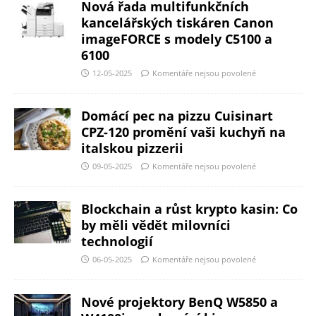
Nová řada multifunkčních
kancelářských tiskáren Canon
imageFORCE s modely C5100 a
6100
12-05-2025
Komentáře nejsou povolené
Domácí pec na pizzu Cuisinart
CPZ-120 promění vaši kuchyň na
italskou pizzerii
09-05-2025
Komentáře nejsou povolené
Blockchain a růst krypto kasin: Co
by měli vědět milovníci
technologií
06-05-2025
Komentáře nejsou povolené
Nové projektory BenQ W5850 a