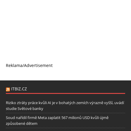
Reklama/Advertisement
ITBIZ.CZ
Riziko ztráty práce kvůli AI je v bohatých zemích výrazně vyšší, uvádí
studie Světové banky
Soud nařídil firmě Meta zaplatit 567 milionů USD kvůli újmě
způsobené dětem