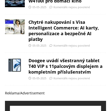
W4100i pro domácí kino
05-05-2025
Komentáře nejsou povolené
Chytré nakupování s Visa
Intelligent Commerce: AI karty,
personalizace a bezpečné AI
platby
05-05-2025
Komentáře nejsou povolené
Doogee uvádí všestranný tablet
T40 VIP s 11palcovým displejem a
kompletním příslušenstvím
05-05-2025
Komentáře nejsou povolené
Reklama/Advertisement