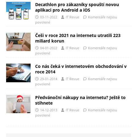
Decathlon pro zákazníky spouští novou
aplikaci pro Android a iOS
03-11-2022
IT Revue
Komentáře nejsou
povolené
Češi v roce 2021 na internetu utratili 223
miliard korun
04-01-2022
IT Revue
Komentáře nejsou
povolené
Co nás čeká v internetovém obchodování v
roce 2014
29-01-2014
IT Revue
Komentáře nejsou
povolené
Předvánoční nákupy na internetu? Ještě to
stihnete
14-12-2013
IT Revue
Komentáře nejsou
povolené