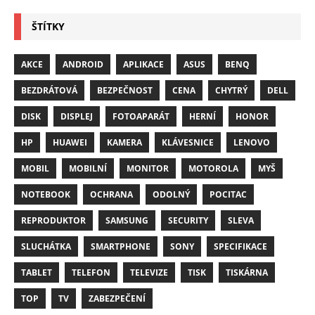
ŠTÍTKY
AKCE
ANDROID
APLIKACE
ASUS
BENQ
BEZDRÁTOVÁ
BEZPEČNOST
CENA
CHYTRÝ
DELL
DISK
DISPLEJ
FOTOAPARÁT
HERNÍ
HONOR
HP
HUAWEI
KAMERA
KLÁVESNICE
LENOVO
MOBIL
MOBILNÍ
MONITOR
MOTOROLA
MYŠ
NOTEBOOK
OCHRANA
ODOLNÝ
POCITAC
REPRODUKTOR
SAMSUNG
SECURITY
SLEVA
SLUCHÁTKA
SMARTPHONE
SONY
SPECIFIKACE
TABLET
TELEFON
TELEVIZE
TISK
TISKÁRNA
TOP
TV
ZABEZPEČENÍ