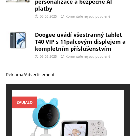
personalizace a bezpečné AI
platby
05-05-2025
Komentáře nejsou povolené
Doogee uvádí všestranný tablet
T40 VIP s 11palcovým displejem a
kompletním příslušenstvím
05-05-2025
Komentáře nejsou povolené
Reklama/Advertisement
ZAUJALO