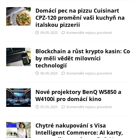
Domácí pec na pizzu Cuisinart
CPZ-120 promění vaši kuchyň na
italskou pizzerii
09-05-2025
Komentáře nejsou povolené
Blockchain a růst krypto kasin: Co
by měli vědět milovníci
technologií
06-05-2025
Komentáře nejsou povolené
Nové projektory BenQ W5850 a
W4100i pro domácí kino
05-05-2025
Komentáře nejsou povolené
Chytré nakupování s Visa
Intelligent Commerce: AI karty,