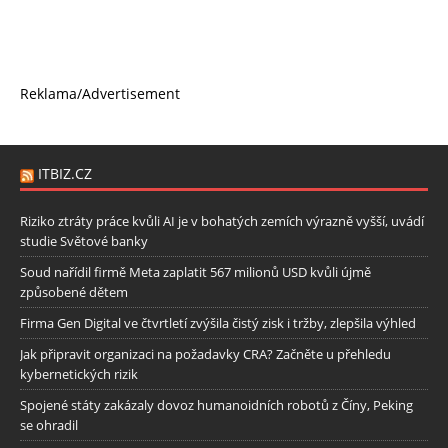
Reklama/Advertisement
ITBIZ.CZ
Riziko ztráty práce kvůli AI je v bohatých zemích výrazně vyšší, uvádí
studie Světové banky
Soud nařídil firmě Meta zaplatit 567 milionů USD kvůli újmě
způsobené dětem
Firma Gen Digital ve čtvrtletí zvýšila čistý zisk i tržby, zlepšila výhled
Jak připravit organizaci na požadavky CRA? Začněte u přehledu
kybernetických rizik
Spojené státy zakázaly dovoz humanoidních robotů z Číny, Peking
se ohradil