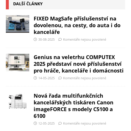
DALŠÍ ČLÁNKY
FIXED MagSafe příslušenství na
dovolenou, na cesty, do auta i do
kanceláře
30-08-2025
Komentáře nejsou povolené
Genius na veletrhu COMPUTEX
2025 představí nové příslušenství
pro hráče, kanceláře i domácnosti
14-05-2025
Komentáře nejsou povolené
Nová řada multifunkčních
kancelářských tiskáren Canon
imageFORCE s modely C5100 a
6100
12-05-2025
Komentáře nejsou povolené