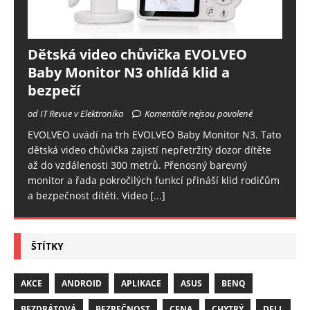
Dětská video chůvička EVOLVEO
Baby Monitor N3 ohlídá klid a
bezpečí
od IT Revue v Elektronika
Komentáře nejsou povolené
EVOLVEO uvádí na trh EVOLVEO Baby Monitor N3. Tato
dětská video chůvička zajistí nepřetržitý dozor dítěte
až do vzdálenosti 300 metrů. Přenosný barevný
monitor a řada pokročilých funkcí přináší klid rodičům
a bezpečnost dítěti. Video
[...]
ŠTÍTKY
AKCE
ANDROID
APLIKACE
ASUS
BENQ
BEZDRÁTOVÁ
BEZPEČNOST
CENA
CHYTRÝ
DELL