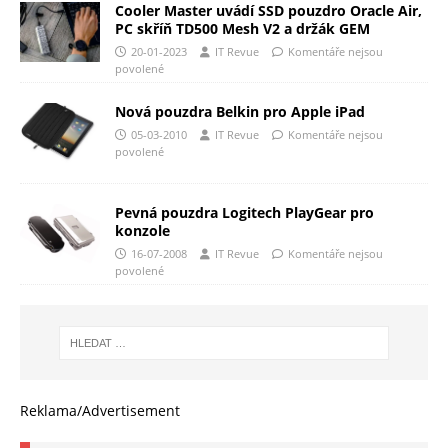
Cooler Master uvádí SSD pouzdro Oracle Air,
PC skříň TD500 Mesh V2 a držák GEM
20-01-2023
IT Revue
Komentáře nejsou
povolené
Nová pouzdra Belkin pro Apple iPad
05-03-2010
IT Revue
Komentáře nejsou
povolené
Pevná pouzdra Logitech PlayGear pro
konzole
16-07-2008
IT Revue
Komentáře nejsou
povolené
Reklama/Advertisement