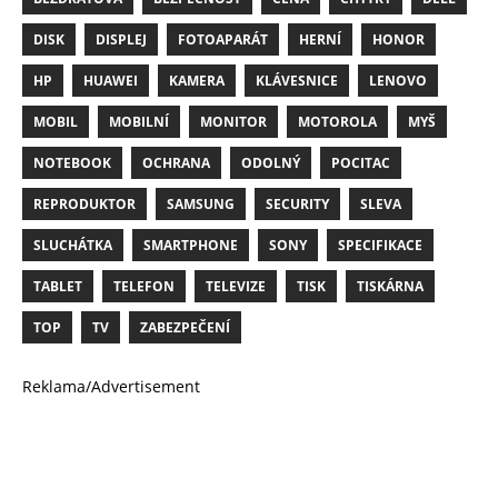
DISK
DISPLEJ
FOTOAPARÁT
HERNÍ
HONOR
HP
HUAWEI
KAMERA
KLÁVESNICE
LENOVO
MOBIL
MOBILNÍ
MONITOR
MOTOROLA
MYŠ
NOTEBOOK
OCHRANA
ODOLNÝ
POCITAC
REPRODUKTOR
SAMSUNG
SECURITY
SLEVA
SLUCHÁTKA
SMARTPHONE
SONY
SPECIFIKACE
TABLET
TELEFON
TELEVIZE
TISK
TISKÁRNA
TOP
TV
ZABEZPEČENÍ
Reklama/Advertisement