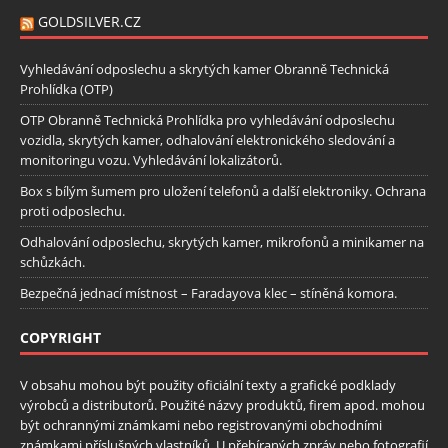
GOLDSILVER.CZ
Vyhledávání odposlechu a skrytých kamer Obranně Technická
Prohlídka (OTP)
OTP Obranně Technická Prohlídka pro vyhledávání odposlechu
vozidla, skrytých kamer, odhalování elektronického sledování a
monitoringu vozu. Vyhledávání lokalizátorů.
Box s bílým šumem pro uložení telefonů a další elektroniky. Ochrana
proti odposlechu.
Odhalování odposlechu, skrytých kamer, mikrofonů a minikamer na
schůzkách.
Bezpečná jednací místnost – Faradayova klec – stíněná komora.
COPYRIGHT
V obsahu mohou být použity oficiální texty a grafické podklady
výrobců a distributorů. Použité názvy produktů, firem apod. mohou
být ochrannými známkami nebo registrovanými obchodními
známkami příslušných vlastníků. U přebíraných zpráv nebo fotografií