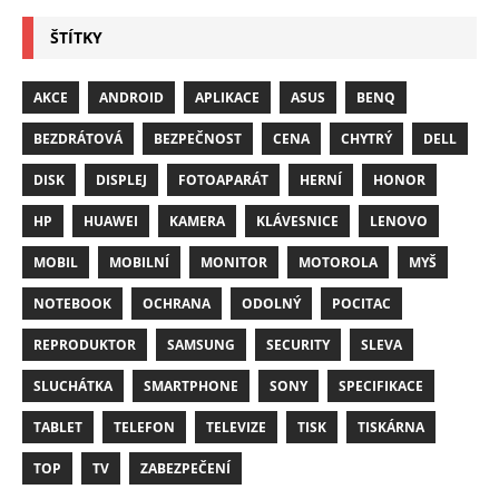
ŠTÍTKY
AKCE
ANDROID
APLIKACE
ASUS
BENQ
BEZDRÁTOVÁ
BEZPEČNOST
CENA
CHYTRÝ
DELL
DISK
DISPLEJ
FOTOAPARÁT
HERNÍ
HONOR
HP
HUAWEI
KAMERA
KLÁVESNICE
LENOVO
MOBIL
MOBILNÍ
MONITOR
MOTOROLA
MYŠ
NOTEBOOK
OCHRANA
ODOLNÝ
POCITAC
REPRODUKTOR
SAMSUNG
SECURITY
SLEVA
SLUCHÁTKA
SMARTPHONE
SONY
SPECIFIKACE
TABLET
TELEFON
TELEVIZE
TISK
TISKÁRNA
TOP
TV
ZABEZPEČENÍ