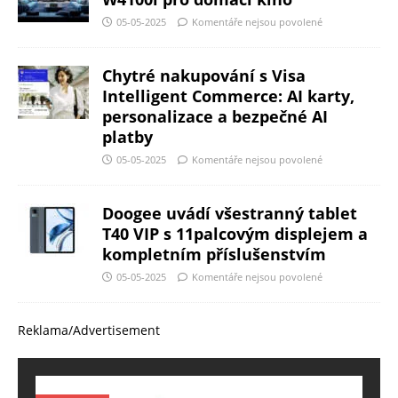
05-05-2025
Komentáře nejsou povolené
Chytré nakupování s Visa
Intelligent Commerce: AI karty,
personalizace a bezpečné AI
platby
05-05-2025
Komentáře nejsou povolené
Doogee uvádí všestranný tablet
T40 VIP s 11palcovým displejem a
kompletním příslušenstvím
05-05-2025
Komentáře nejsou povolené
Reklama/Advertisement