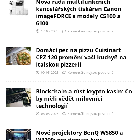
Nová řada multifunkčních
kancelářských tiskáren Canon
imageFORCE s modely C5100 a
6100
12-05-2025
Komentáře nejsou povolené
Domácí pec na pizzu Cuisinart
CPZ-120 promění vaši kuchyň na
italskou pizzerii
09-05-2025
Komentáře nejsou povolené
Blockchain a růst krypto kasin: Co
by měli vědět milovníci
technologií
06-05-2025
Komentáře nejsou povolené
Nové projektory BenQ W5850 a
W4100i pro domácí kino