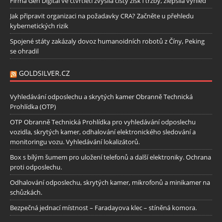
Firma Gen Digital ve čtvrtletí zvýšila čistý zisk i tržby, zlepšila výhled
Jak připravit organizaci na požadavky CRA? Začněte u přehledu
kybernetických rizik
Spojené státy zakázaly dovoz humanoidních robotů z Číny, Peking
se ohradil
GOLDSILVER.CZ
Vyhledávání odposlechu a skrytých kamer Obranně Technická
Prohlídka (OTP)
OTP Obranně Technická Prohlídka pro vyhledávání odposlechu
vozidla, skrytých kamer, odhalování elektronického sledování a
monitoringu vozu. Vyhledávání lokalizátorů.
Box s bílým šumem pro uložení telefonů a další elektroniky. Ochrana
proti odposlechu.
Odhalování odposlechu, skrytých kamer, mikrofonů a minikamer na
schůzkách.
Bezpečná jednací místnost – Faradayova klec – stíněná komora.