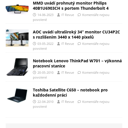
MMD uvádí prohnutý monitor Philips
40B1U6903CH s portem Thunderbolt 4
14-06-2023
IT Revue
Komentáře nejsou
povolené
AOC uvádí ultraširoký 34” monitor CU34P2C
s rozlišením 3440 x 1440 pixelů
03-05-2022
IT Revue
Komentáře nejsou
povolené
Notebook Lenovo ThinkPad W701 – výkonná
pracovní stanice
20-05-2010
IT Revue
Komentáře nejsou
povolené
Toshiba Satellite C650 – notebook pro
každodenní práci
22-04-2010
IT Revue
Komentáře nejsou
povolené