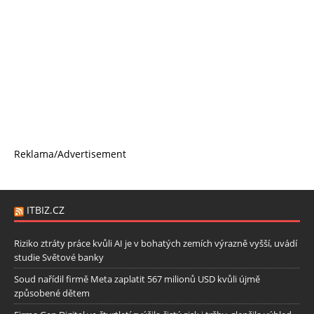
Reklama/Advertisement
ITBIZ.CZ
Riziko ztráty práce kvůli AI je v bohatých zemích výrazně vyšší, uvádí
studie Světové banky
Soud nařídil firmě Meta zaplatit 567 milionů USD kvůli újmě
způsobené dětem