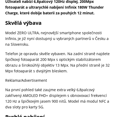
Uživateli nabízí 6,8palcový 120Hz displej, 200Mpx
fotoaparát a ultrarychlé nabíjení Infinix 180W Thunder
Charge, které dobije baterii za pouhých 12 minut.
Skvělá výbava
Model ZERO ULTRA, nejnovější smartphone společnosti
Infinix, je již nyní dostupný u vybraných partnerů v Česku a
na Slovensku.
Telefon je opravdu skvěle vybaven. Na zadní straně najdete
špičkový fotoaparát 200 Mpx s optickým stabilizátorem
obrazu a širokoúhlý objektiv 13 Mpx. Na přední straně je 32
Mpx fotoaparát s dvojitým bleskem.
Reklama/Advertisement
Na první pohled také zaujme extra velký 6,8palcový
zakřivený AMOLED FHD+ displejem s obnovovací frekvencí
120 Hz a špičkovým jasem 900 nitů. Model má modul NFC a
dva sloty pro karty 5G.
Rychlé nabíjení