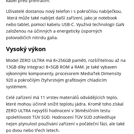
kabel před přehřátím.
Uživatelé dostanou nový telefon i s pokročilou nabíječkou,
která může také nabíjet další zařízení, jako je notebook
nebo tablet, pomocí kabelu USB-C. Využívá technologii GaN
založenou na účinných a energeticky úsporných
polovodičích nitridu galia.
Vysoký výkon
Model ZERO ULTRA má 8+256GB paměti, rozšiřitelnou až na
13GB díky integraci 8+5GB ROM a RAM. Je také vybaven
výkonnými komponenty, procesorem MediaTek Dimensity
920 a pokročilým čtyřvrstvým grafitovým chladicím
systémem.
Celé zařízení má 11 vrstev materiálů odvádějících teplo,
které mohou účinně snížit teplotu jádra. Kromě toho získal
ZERO ULTRA nejvyšší hodnocení v 36měsíčním testu
spolehlivosti TÜV SÜD. Hodnocení TÜV SÜD zohledňuje
nejen plynulost používání zařízení v počáteční fázi, ale také
po dvou nebo třech letech.