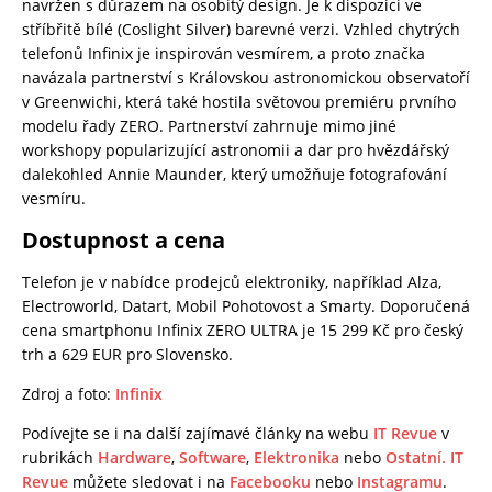
navržen s důrazem na osobitý design. Je k dispozici ve
stříbřitě bílé (Coslight Silver) barevné verzi. Vzhled chytrých
telefonů Infinix je inspirován vesmírem, a proto značka
navázala partnerství s Královskou astronomickou observatoří
v Greenwichi, která také hostila světovou premiéru prvního
modelu řady ZERO. Partnerství zahrnuje mimo jiné
workshopy popularizující astronomii a dar pro hvězdářský
dalekohled Annie Maunder, který umožňuje fotografování
vesmíru.
Dostupnost a cena
Telefon je v nabídce prodejců elektroniky, například Alza,
Electroworld, Datart, Mobil Pohotovost a Smarty. Doporučená
cena smartphonu Infinix ZERO ULTRA je 15 299 Kč pro český
trh a 629 EUR pro Slovensko.
Zdroj a foto:
Infinix
Podívejte se i na další zajímavé články na webu
IT Revue
v
rubrikách
Hardware
,
Software
,
Elektronika
nebo
Ostatní.
IT
Revue
můžete sledovat i na
Facebooku
nebo
Instagramu
.