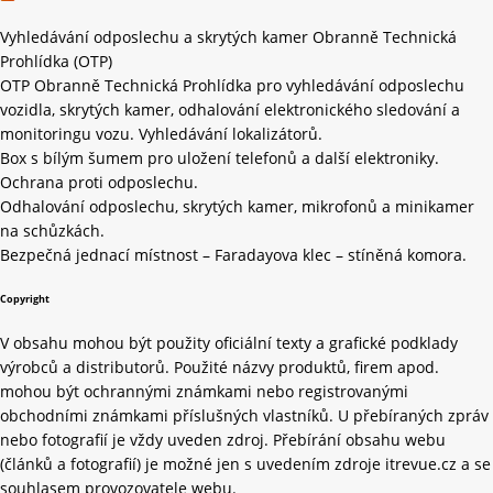
Vyhledávání odposlechu a skrytých kamer Obranně Technická
Prohlídka (OTP)
OTP Obranně Technická Prohlídka pro vyhledávání odposlechu
vozidla, skrytých kamer, odhalování elektronického sledování a
monitoringu vozu. Vyhledávání lokalizátorů.
Box s bílým šumem pro uložení telefonů a další elektroniky.
Ochrana proti odposlechu.
Odhalování odposlechu, skrytých kamer, mikrofonů a minikamer
na schůzkách.
Bezpečná jednací místnost – Faradayova klec – stíněná komora.
Copyright
V obsahu mohou být použity oficiální texty a grafické podklady
výrobců a distributorů. Použité názvy produktů, firem apod.
mohou být ochrannými známkami nebo registrovanými
obchodními známkami příslušných vlastníků. U přebíraných zpráv
nebo fotografií je vždy uveden zdroj. Přebírání obsahu webu
(článků a fotografií) je možné jen s uvedením zdroje itrevue.cz a se
souhlasem provozovatele webu.