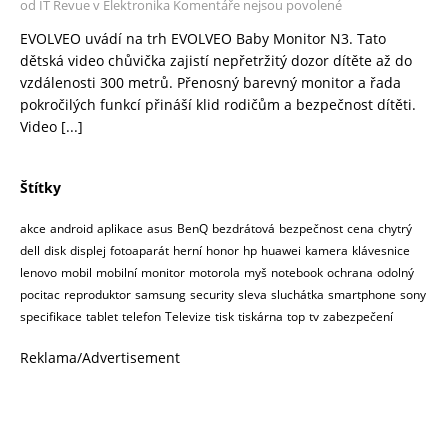
od IT Revue v Elektronika
Komentáře nejsou povolené
EVOLVEO uvádí na trh EVOLVEO Baby Monitor N3. Tato
dětská video chůvička zajistí nepřetržitý dozor dítěte až do
vzdálenosti 300 metrů. Přenosný barevný monitor a řada
pokročilých funkcí přináší klid rodičům a bezpečnost dítěti.
Video
[...]
Štítky
akce
android
aplikace
asus
BenQ
bezdrátová
bezpečnost
cena
chytrý
dell
disk
displej
fotoaparát
herní
honor
hp
huawei
kamera
klávesnice
lenovo
mobil
mobilní
monitor
motorola
myš
notebook
ochrana
odolný
pocitac
reproduktor
samsung
security
sleva
sluchátka
smartphone
sony
specifikace
tablet
telefon
Televize
tisk
tiskárna
top
tv
zabezpečení
Reklama/Advertisement