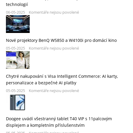
technologií
06-05-2025
Komentáře nejsou povolené
Nové projektory BenQ W5850 a W4100i pro domácí kino
05-05-2025
Komentáře nejsou povolené
Chytré nakupování s Visa Intelligent Commerce: AI karty,
personalizace a bezpečné AI platby
05-05-2025
Komentáře nejsou povolené
Doogee uvádí všestranný tablet T40 VIP s 11palcovým
displejem a kompletním příslušenstvím
05-05-2025
Komentáře nejsou povolené