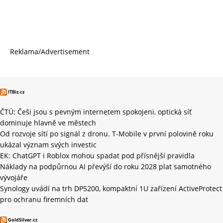
Reklama/Advertisement
ITBiz.cz
ČTÚ: Češi jsou s pevným internetem spokojeni, optická síť
dominuje hlavně ve městech
Od rozvoje sítí po signál z dronu. T-Mobile v první polovině roku
ukázal význam svých investic
EK: ChatGPT i Roblox mohou spadat pod přísnější pravidla
Náklady na podpůrnou AI převýší do roku 2028 plat samotného
vývojáře
Synology uvádí na trh DP5200, kompaktní 1U zařízení ActiveProtect
pro ochranu firemních dat
GoldSilver.cz