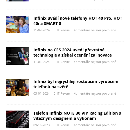
Infinix uvádí nové telefony HOT 40 Pro, HOT
40i a SMART 8
21-02-2024
IT Revue
Komentáře nejsou povolené
Infinix na CES 2024 uvedl převratné
technologie a získal ocenění za inovace
11-01-2024
IT Revue
Komentáře nejsou povolené
Infinix byl nejrychleji rostoucím výrobcem
telefonů na světě
03-01-2024
IT Revue
Komentáře nejsou povolené
Telefon Infinix NOTE 30 VIP Racing Edition s
vítězným designem a výkonem
09-11-2023
IT Revue
Komentáře nejsou povolené