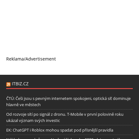
Reklama/Advertisement
ITBIZ.CZ
ČTÚ: Češi jsou s pevným internetem spokojeni, optická síť dominuje
hlavně ve městech
Od rozvoje sítí po signál z dronu. T-Mobile v první polovině roku
ukázal význam svých investic
EK: ChatGPT i Roblox mohou spadat pod přísnější pravidla