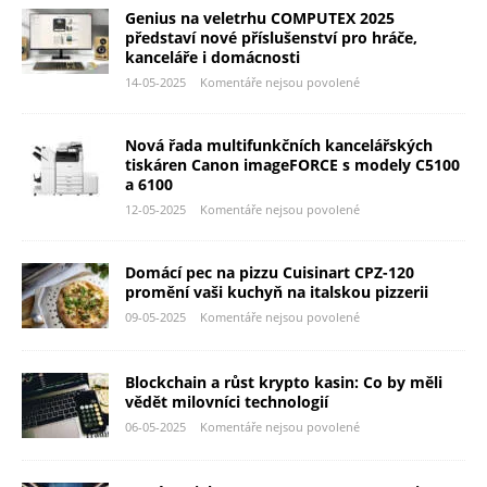
Genius na veletrhu COMPUTEX 2025
představí nové příslušenství pro hráče,
kanceláře i domácnosti
14-05-2025
Komentáře nejsou povolené
Nová řada multifunkčních kancelářských
tiskáren Canon imageFORCE s modely C5100
a 6100
12-05-2025
Komentáře nejsou povolené
Domácí pec na pizzu Cuisinart CPZ-120
promění vaši kuchyň na italskou pizzerii
09-05-2025
Komentáře nejsou povolené
Blockchain a růst krypto kasin: Co by měli
vědět milovníci technologií
06-05-2025
Komentáře nejsou povolené