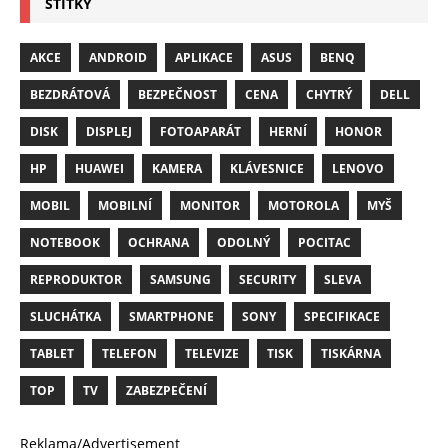
ŠTÍTKY
AKCE
ANDROID
APLIKACE
ASUS
BENQ
BEZDRÁTOVÁ
BEZPEČNOST
CENA
CHYTRÝ
DELL
DISK
DISPLEJ
FOTOAPARÁT
HERNÍ
HONOR
HP
HUAWEI
KAMERA
KLÁVESNICE
LENOVO
MOBIL
MOBILNÍ
MONITOR
MOTOROLA
MYŠ
NOTEBOOK
OCHRANA
ODOLNÝ
POCITAC
REPRODUKTOR
SAMSUNG
SECURITY
SLEVA
SLUCHÁTKA
SMARTPHONE
SONY
SPECIFIKACE
TABLET
TELEFON
TELEVIZE
TISK
TISKÁRNA
TOP
TV
ZABEZPEČENÍ
Reklama/Advertisement