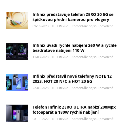
Infinix představuje telefon ZERO 30 5G se
špičkovou přední kamerou pro vlogery
09-11-2023
IT Revue
Komentáře nejsou povolené
Infinix uvádí rychlé nabíjení 260 W a rychlé
bezdrátové nabíjení 110 W
11-03-2023
IT Revue
Komentáře nejsou povolené
Infinix představil nové telefony NOTE 12
2023, HOT 20 NFC a HOT 20 5G
22-01-2023
IT Revue
Komentáře nejsou povolené
Telefon Infinix ZERO ULTRA nabízí 200Mpx
fotoaparát a 180W rychlé nabíjení
08-11-2022
IT Revue
Komentáře nejsou povolené