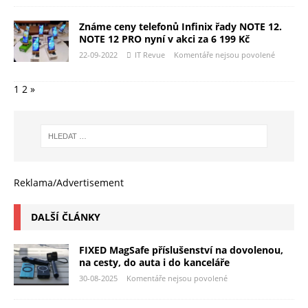
Známe ceny telefonů Infinix řady NOTE 12.
NOTE 12 PRO nyní v akci za 6 199 Kč
22-09-2022
IT Revue
Komentáře nejsou povolené
1
2
»
Reklama/Advertisement
DALŠÍ ČLÁNKY
FIXED MagSafe příslušenství na dovolenou,
na cesty, do auta i do kanceláře
30-08-2025
Komentáře nejsou povolené