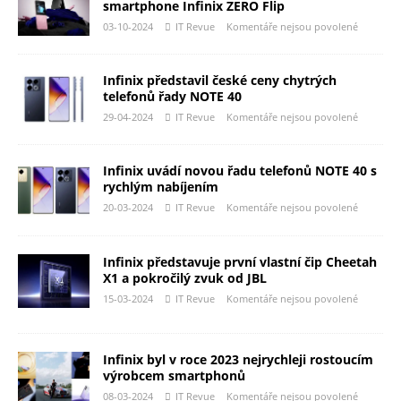
smartphone Infinix ZERO Flip
03-10-2024
IT Revue
Komentáře nejsou povolené
Infinix představil české ceny chytrých
telefonů řady NOTE 40
29-04-2024
IT Revue
Komentáře nejsou povolené
Infinix uvádí novou řadu telefonů NOTE 40 s
rychlým nabíjením
20-03-2024
IT Revue
Komentáře nejsou povolené
Infinix představuje první vlastní čip Cheetah
X1 a pokročilý zvuk od JBL
15-03-2024
IT Revue
Komentáře nejsou povolené
Infinix byl v roce 2023 nejrychleji rostoucím
výrobcem smartphonů
08-03-2024
IT Revue
Komentáře nejsou povolené