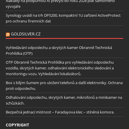
Náklady na podpůrnou AI převýší do roku 2028 plat samotného
vývojáře
Synology uvádí na trh DP5200, kompaktní 1U zařízení ActiveProtect
pro ochranu firemních dat
GOLDSILVER.CZ
Vyhledávání odposlechu a skrytých kamer Obranně Technická
Prohlídka (OTP)
OTP Obranně Technická Prohlídka pro vyhledávání odposlechu
vozidla, skrytých kamer, odhalování elektronického sledování a
monitoringu vozu. Vyhledávání lokalizátorů.
Box s bílým šumem pro uložení telefonů a další elektroniky. Ochrana
proti odposlechu.
Odhalování odposlechu, skrytých kamer, mikrofonů a minikamer na
schůzkách.
Bezpečná jednací místnost – Faradayova klec – stíněná komora.
COPYRIGHT