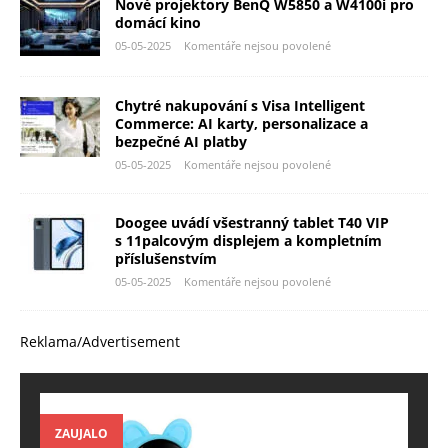
Nové projektory BenQ W5850 a W4100i pro
domácí kino
05-05-2025
Komentáře nejsou povolené
Chytré nakupování s Visa Intelligent
Commerce: AI karty, personalizace a
bezpečné AI platby
05-05-2025
Komentáře nejsou povolené
Doogee uvádí všestranný tablet T40 VIP
s 11palcovým displejem a kompletním
příslušenstvím
05-05-2025
Komentáře nejsou povolené
Reklama/Advertisement
ZAUJALO