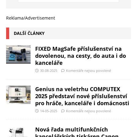
Reklama/Advertisement
DALŠÍ ČLÁNKY
FIXED MagSafe příslušenství na
dovolenou, na cesty, do auta i do
kanceláře
30-08-2025
Komentáře nejsou povolené
Genius na veletrhu COMPUTEX
2025 představí nové příslušenství
pro hráče, kanceláře i domácnosti
14-05-2025
Komentáře nejsou povolené
Nová řada multifunkčních
kancelářských tiskáren Canon