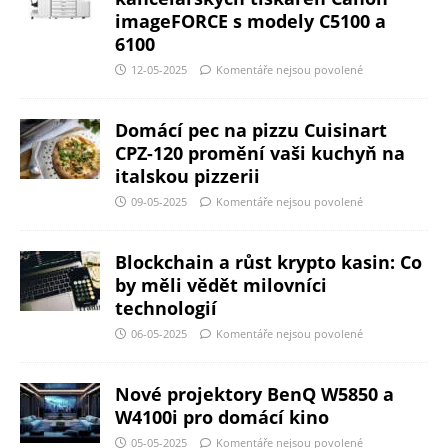
imageFORCE s modely C5100 a
6100
12-05-2025
Komentáře nejsou povolené
Domácí pec na pizzu Cuisinart
CPZ-120 promění vaši kuchyň na
italskou pizzerii
09-05-2025
Komentáře nejsou povolené
Blockchain a růst krypto kasin: Co
by měli vědět milovníci
technologií
06-05-2025
Komentáře nejsou povolené
Nové projektory BenQ W5850 a
W4100i pro domácí kino
05-05-2025
Komentáře nejsou povolené