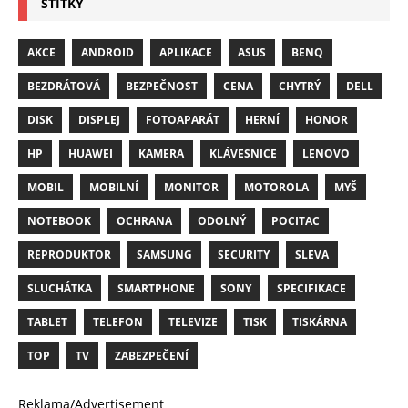
ŠTÍTKY
AKCE
ANDROID
APLIKACE
ASUS
BENQ
BEZDRÁTOVÁ
BEZPEČNOST
CENA
CHYTRÝ
DELL
DISK
DISPLEJ
FOTOAPARÁT
HERNÍ
HONOR
HP
HUAWEI
KAMERA
KLÁVESNICE
LENOVO
MOBIL
MOBILNÍ
MONITOR
MOTOROLA
MYŠ
NOTEBOOK
OCHRANA
ODOLNÝ
POCITAC
REPRODUKTOR
SAMSUNG
SECURITY
SLEVA
SLUCHÁTKA
SMARTPHONE
SONY
SPECIFIKACE
TABLET
TELEFON
TELEVIZE
TISK
TISKÁRNA
TOP
TV
ZABEZPEČENÍ
Reklama/Advertisement