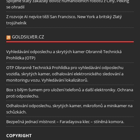
Spojené státy zakázaly dovoz humanoidních robotů z Číny, Peking
se ohradil
Z rozvoje AI nejvíce těží San Francisco, New York a britský Zlatý
trojúhelník
GOLDSILVER.CZ
Vyhledávání odposlechu a skrytých kamer Obranně Technická
Prohlídka (OTP)
OTP Obranně Technická Prohlídka pro vyhledávání odposlechu
vozidla, skrytých kamer, odhalování elektronického sledování a
monitoringu vozu. Vyhledávání lokalizátorů.
Box s bílým šumem pro uložení telefonů a další elektroniky. Ochrana
proti odposlechu.
Odhalování odposlechu, skrytých kamer, mikrofonů a minikamer na
schůzkách.
Bezpečná jednací místnost – Faradayova klec – stíněná komora.
COPYRIGHT