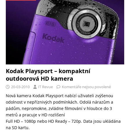
Kodak Playsport – kompaktní
outdoorová HD kamera
20-03-2010
IT Revue
Komentáře nejsou povolené
Nová kamera Kodak Playsport nabízí uživateli zvýšenou
odolnost v nepříznivých podmínkách. Odolá nárazům a
pádům, nepromokne, zvládne filmování v hloubce do 3
metrů a pracuje v HD rozlišení
Full HD – 1080p nebo HD Ready – 720p. Data jsou ukládána
na SD kartu.