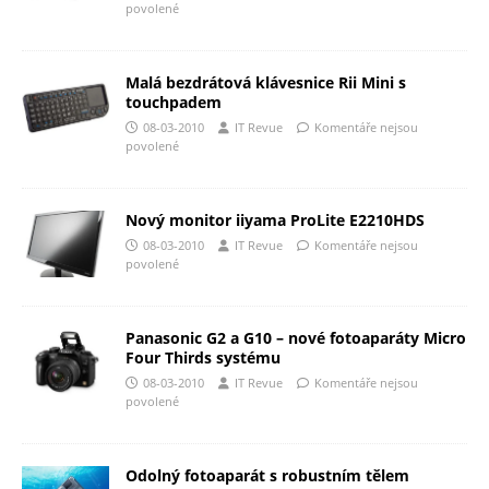
povolené
Malá bezdrátová klávesnice Rii Mini s
touchpadem
08-03-2010
IT Revue
Komentáře nejsou
povolené
Nový monitor iiyama ProLite E2210HDS
08-03-2010
IT Revue
Komentáře nejsou
povolené
Panasonic G2 a G10 – nové fotoaparáty Micro
Four Thirds systému
08-03-2010
IT Revue
Komentáře nejsou
povolené
Odolný fotoaparát s robustním tělem