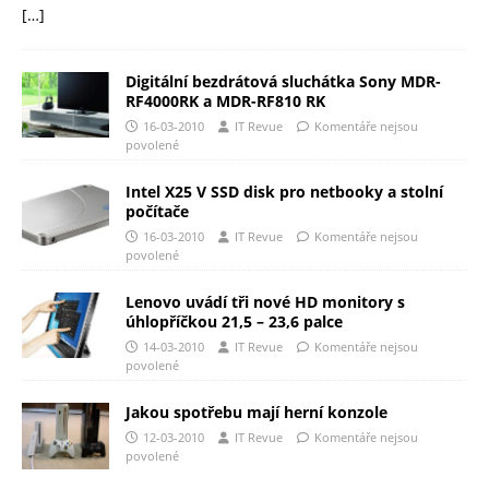
[…]
Digitální bezdrátová sluchátka Sony MDR-
RF4000RK a MDR-RF810 RK
16-03-2010
IT Revue
Komentáře nejsou
povolené
Intel X25 V SSD disk pro netbooky a stolní
počítače
16-03-2010
IT Revue
Komentáře nejsou
povolené
Lenovo uvádí tři nové HD monitory s
úhlopříčkou 21,5 – 23,6 palce
14-03-2010
IT Revue
Komentáře nejsou
povolené
Jakou spotřebu mají herní konzole
12-03-2010
IT Revue
Komentáře nejsou
povolené