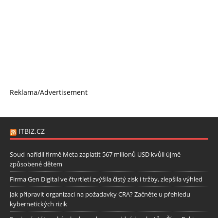
Reklama/Advertisement
ITBIZ.CZ
Soud nařídil firmě Meta zaplatit 567 milionů USD kvůli újmě
způsobené dětem
Firma Gen Digital ve čtvrtletí zvýšila čistý zisk i tržby, zlepšila výhled
Jak připravit organizaci na požadavky CRA? Začněte u přehledu
kybernetických rizik