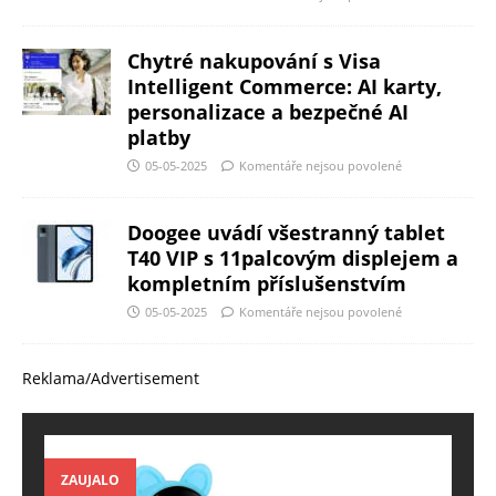
Chytré nakupování s Visa
Intelligent Commerce: AI karty,
personalizace a bezpečné AI
platby
05-05-2025
Komentáře nejsou povolené
Doogee uvádí všestranný tablet
T40 VIP s 11palcovým displejem a
kompletním příslušenstvím
05-05-2025
Komentáře nejsou povolené
Reklama/Advertisement
ZAUJALO