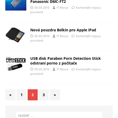
Panasonic DMC-FT2
05-03-2010
IT Revue
Komentáře nejsou
povolené
Nová pouzdra Belkin pro Apple iPad
05-03-2010
IT Revue
Komentáře nejsou
povolené
USB disk Paraben Porn Detection Stick
odstraní porno z počítače
05-03-2010
IT Revue
Komentáře nejsou
povolené
«
1
2
3
»