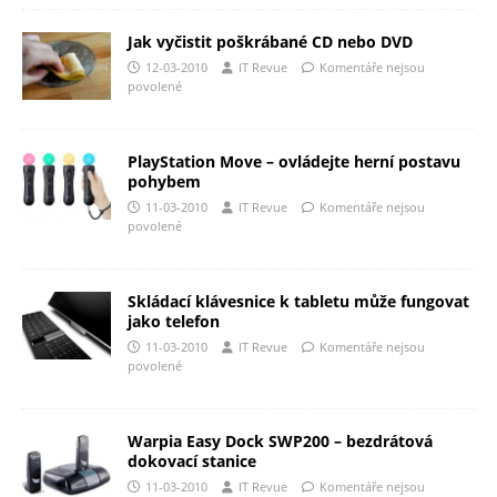
Jak vyčistit poškrábané CD nebo DVD
12-03-2010
IT Revue
Komentáře nejsou
povolené
PlayStation Move – ovládejte herní postavu
pohybem
11-03-2010
IT Revue
Komentáře nejsou
povolené
Skládací klávesnice k tabletu může fungovat
jako telefon
11-03-2010
IT Revue
Komentáře nejsou
povolené
Warpia Easy Dock SWP200 – bezdrátová
dokovací stanice
11-03-2010
IT Revue
Komentáře nejsou