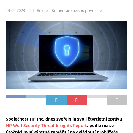
14-06-2023
IT Revue
Komentáře nejsou povolené
Společnost HP Inc. dnes zveřejnila svoji čtvrtletní zprávu
HP Wolf Security Threat Insights Report
, podle níž se
útočníci nyní výrazně zaměřují na ovládnutí prohlížeče