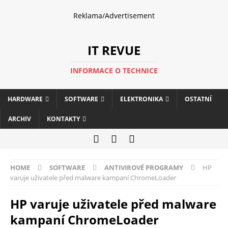
Reklama/Advertisement
IT REVUE
INFORMACE O TECHNICE
HARDWARE
SOFTWARE
ELEKTRONIKA
OSTATNÍ
ARCHIV
KONTAKTY
HOME
SOFTWARE
ANTIVIROVÉ PROGRAMY
HP
varuje uživatele před malware kampaní ChromeLoader
HP varuje uživatele před malware
kampaní ChromeLoader