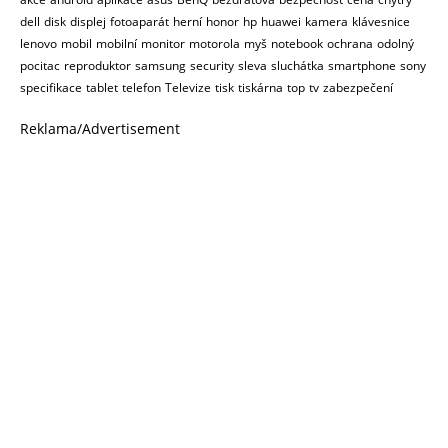
dell
disk
displej
fotoaparát
herní
honor
hp
huawei
kamera
klávesnice
lenovo
mobil
mobilní
monitor
motorola
myš
notebook
ochrana
odolný
pocitac
reproduktor
samsung
security
sleva
sluchátka
smartphone
sony
specifikace
tablet
telefon
Televize
tisk
tiskárna
top
tv
zabezpečení
Reklama/Advertisement