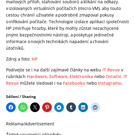
mailových příloh, stahování souborů a klikání na odkazy,
v izolovaných virtuálních počítačích (micro-VM), aby touto
cestou chránil uživatele a podrobně zmapoval pokusy
o infikování počítače. Technologie izolace aplikací společnosti
HP zmírňuje hrozby, které by mohly zůstat nezachycené
jinými bezpečnostními nástroji, a poskytuje jedinečné
informace o nových technikách napadení a chování
útočníků.
Zdroj a foto:
HP
Podívejte se i na další zajímavé články na webu
IT Revue
v
rubrikách
Hardware
,
Software
,
Elektronika
nebo
Ostatní.
IT
Revue
můžete sledovat i na
Facebooku
nebo
Instagramu
.
Sdílení / Sharing
Reklama/Advertisement
Žádné související příspěvky.