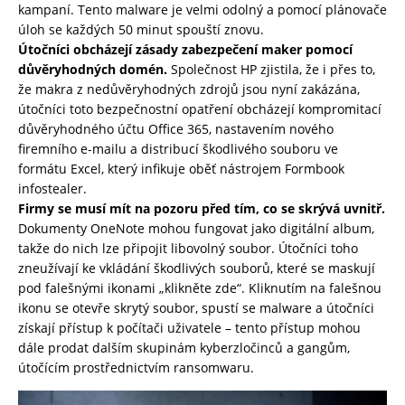
kampaní. Tento malware je velmi odolný a pomocí plánovače
úloh se každých 50 minut spouští znovu.
Útočníci obcházejí zásady zabezpečení maker pomocí
důvěryhodných domén.
Společnost HP zjistila, že i přes to,
že makra z nedůvěryhodných zdrojů jsou nyní zakázána,
útočníci toto bezpečnostní opatření obcházejí kompromitací
důvěryhodného účtu Office 365, nastavením nového
firemního e-mailu a distribucí škodlivého souboru ve
formátu Excel, který infikuje oběť nástrojem Formbook
infostealer.
Firmy se musí mít na pozoru před tím, co se skrývá uvnitř.
Dokumenty OneNote mohou fungovat jako digitální album,
takže do nich lze připojit libovolný soubor. Útočníci toho
zneužívají ke vkládání škodlivých souborů, které se maskují
pod falešnými ikonami „klikněte zde“. Kliknutím na falešnou
ikonu se otevře skrytý soubor, spustí se malware a útočníci
získají přístup k počítači uživatele – tento přístup mohou
dále prodat dalším skupinám kyberzločinců a gangům,
útočícím prostřednictvím ransomwaru.