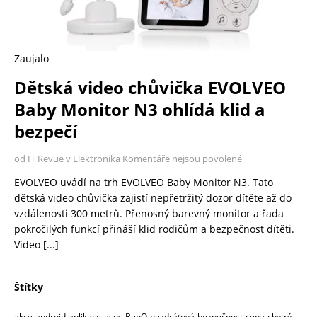
Zaujalo
Dětská video chůvička EVOLVEO
Baby Monitor N3 ohlídá klid a
bezpečí
od IT Revue v Elektronika
Komentáře nejsou povolené
EVOLVEO uvádí na trh EVOLVEO Baby Monitor N3. Tato
dětská video chůvička zajistí nepřetržitý dozor dítěte až do
vzdálenosti 300 metrů. Přenosný barevný monitor a řada
pokročilých funkcí přináší klid rodičům a bezpečnost dítěti.
Video
[...]
Štítky
akce
android
aplikace
asus
BenQ
bezdrátová
bezpečnost
cena
chytrý