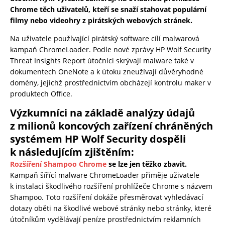
Chrome těch uživatelů, kteří se snaží stahovat populární
filmy nebo videohry z pirátských webových stránek.
Na uživatele používající pirátský software cílí malwarová
kampaň ChromeLoader. Podle nové zprávy HP Wolf Security
Threat Insights Report útočníci skrývají malware také v
dokumentech OneNote a k útoku zneužívají důvěryhodné
domény, jejichž prostřednictvím obcházejí kontrolu maker v
produktech Office.
Výzkumníci na základě analýzy údajů
z milionů koncových zařízení chráněných
systémem HP Wolf Security dospěli
k následujícím zjištěním:
Rozšíření Shampoo Chrome
se lze jen těžko zbavit.
Kampaň šířící malware ChromeLoader přiměje uživatele
k instalaci škodlivého rozšíření prohlížeče Chrome s názvem
Shampoo. Toto rozšíření dokáže přesměrovat vyhledávací
dotazy oběti na škodlivé webové stránky nebo stránky, které
útočníkům vydělávají peníze prostřednictvím reklamních