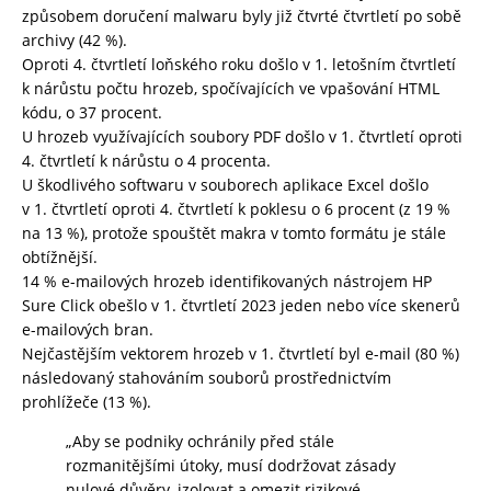
způsobem doručení malwaru byly již čtvrté čtvrtletí po sobě
archivy (42 %).
Oproti 4. čtvrtletí loňského roku došlo v 1. letošním čtvrtletí
k nárůstu počtu hrozeb, spočívajících ve vpašování HTML
kódu, o 37 procent.
U hrozeb využívajících soubory PDF došlo v 1. čtvrtletí oproti
4. čtvrtletí k nárůstu o 4 procenta.
U škodlivého softwaru v souborech aplikace Excel došlo
v 1. čtvrtletí oproti 4. čtvrtletí k poklesu o 6 procent (z 19 %
na 13 %), protože spouštět makra v tomto formátu je stále
obtížnější.
14 % e-mailových hrozeb identifikovaných nástrojem HP
Sure Click obešlo v 1. čtvrtletí 2023 jeden nebo více skenerů
e-mailových bran.
Nejčastějším vektorem hrozeb v 1. čtvrtletí byl e-mail (80 %)
následovaný stahováním souborů prostřednictvím
prohlížeče (13 %).
„Aby se podniky ochránily před stále
rozmanitějšími útoky, musí dodržovat zásady
nulové důvěry, izolovat a omezit rizikové