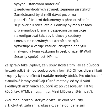
vyhýbali stahování materiálů
z nedůvěryhodných stránek, zejména pirátských.
Zaměstnanci by si měli dávat pozor na
podezřelé interní dokumenty a před otevřením
si je ověřit u odesílatele. Podniky by měly zásady
pro e-mailové brány a bezpečnostní nástroje
nakonfigurovat tak, aby blokovaly soubory
OneNote z neznámých externích zdrojů,“
vysvětluje a varuje Patrick Schläpfer, analytik
malwaru v týmu výzkumu hrozeb divize HP Wolf
Security společnosti HP Inc.
Ze zprávy také vyplývá, že v souvislosti s tím, jak se původci
hrozeb odklánějí od souborových formátů Office, diverzifikují
skupiny kyberzločinců i nadále metody útoků. Pro obcházení
e-mailové brány využívají různé metody: od využívání
škodlivých archivních souborů až po vpašovávání HTML
kódů, tzv. HTML smugglingu. Mezi klíčová zjištění patří:
Zkoumání hrozeb, kterým divize HP Wolf Security
v 1. čtvrtletí zabránila, ukázalo, že nejoblíbenějším