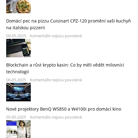
Domácí pec na pizzu Cuisinart CPZ-120 promění vaši kuchyň
na italskou pizzerii
09-05-2025
Komentáře nejsou povolené
Blockchain a růst krypto kasin: Co by měli vědět milovníci
technologií
06-05-2025
Komentáře nejsou povolené
Nové projektory BenQ W5850 a W4100i pro domácí kino
05-05-2025
Komentáře nejsou povolené