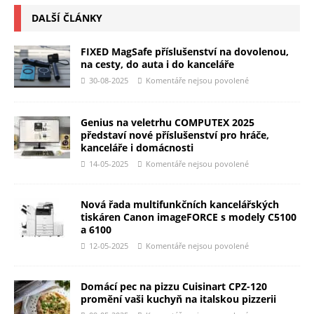
DALŠÍ ČLÁNKY
FIXED MagSafe příslušenství na dovolenou,
na cesty, do auta i do kanceláře
30-08-2025
Komentáře nejsou povolené
Genius na veletrhu COMPUTEX 2025
představí nové příslušenství pro hráče,
kanceláře i domácnosti
14-05-2025
Komentáře nejsou povolené
Nová řada multifunkčních kancelářských
tiskáren Canon imageFORCE s modely C5100
a 6100
12-05-2025
Komentáře nejsou povolené
Domácí pec na pizzu Cuisinart CPZ-120
promění vaši kuchyň na italskou pizzerii