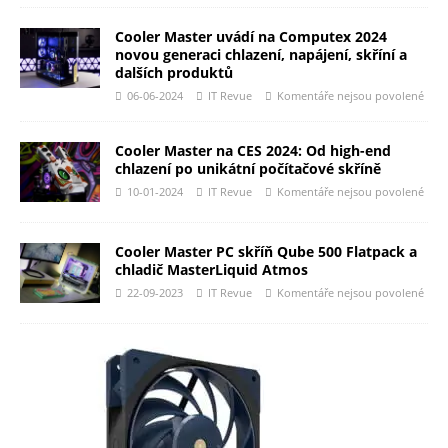
Cooler Master uvádí na Computex 2024
novou generaci chlazení, napájení, skříní a
dalších produktů
06-06-2024
IT Revue
Komentáře nejsou povolené
Cooler Master na CES 2024: Od high-end
chlazení po unikátní počítačové skříně
10-01-2024
IT Revue
Komentáře nejsou povolené
Cooler Master PC skříň Qube 500 Flatpack a
chladič MasterLiquid Atmos
22-09-2023
IT Revue
Komentáře nejsou povolené