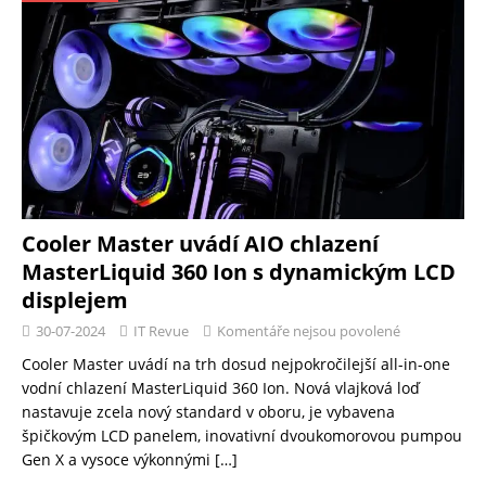
Cooler Master uvádí AIO chlazení
MasterLiquid 360 Ion s dynamickým LCD
displejem
30-07-2024
IT Revue
Komentáře nejsou povolené
Cooler Master uvádí na trh dosud nejpokročilejší all-in-one
vodní chlazení MasterLiquid 360 Ion. Nová vlajková loď
nastavuje zcela nový standard v oboru, je vybavena
špičkovým LCD panelem, inovativní dvoukomorovou pumpou
Gen X a vysoce výkonnými
[…]