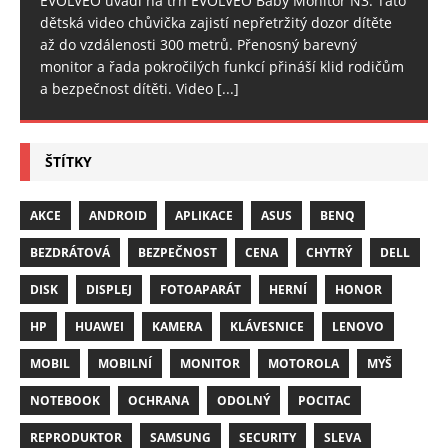
EVOLVEO uvádí na trh EVOLVEO Baby Monitor N3. Tato
dětská video chůvička zajistí nepřetržitý dozor dítěte
až do vzdálenosti 300 metrů. Přenosný barevný
monitor a řada pokročilých funkcí přináší klid rodičům
a bezpečnost dítěti. Video
[...]
ŠTÍTKY
AKCE
ANDROID
APLIKACE
ASUS
BENQ
BEZDRÁTOVÁ
BEZPEČNOST
CENA
CHYTRÝ
DELL
DISK
DISPLEJ
FOTOAPARÁT
HERNÍ
HONOR
HP
HUAWEI
KAMERA
KLÁVESNICE
LENOVO
MOBIL
MOBILNÍ
MONITOR
MOTOROLA
MYŠ
NOTEBOOK
OCHRANA
ODOLNÝ
POCITAC
REPRODUKTOR
SAMSUNG
SECURITY
SLEVA