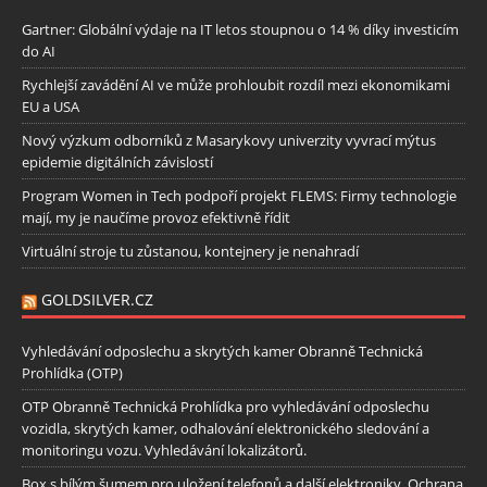
Gartner: Globální výdaje na IT letos stoupnou o 14 % díky investicím
do AI
Rychlejší zavádění AI ve může prohloubit rozdíl mezi ekonomikami
EU a USA
Nový výzkum odborníků z Masarykovy univerzity vyvrací mýtus
epidemie digitálních závislostí
Program Women in Tech podpoří projekt FLEMS: Firmy technologie
mají, my je naučíme provoz efektivně řídit
Virtuální stroje tu zůstanou, kontejnery je nenahradí
GOLDSILVER.CZ
Vyhledávání odposlechu a skrytých kamer Obranně Technická
Prohlídka (OTP)
OTP Obranně Technická Prohlídka pro vyhledávání odposlechu
vozidla, skrytých kamer, odhalování elektronického sledování a
monitoringu vozu. Vyhledávání lokalizátorů.
Box s bílým šumem pro uložení telefonů a další elektroniky. Ochrana