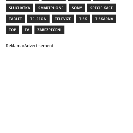
SLUCHÁTKA
SMARTPHONE
SONY
SPECIFIKACE
TABLET
TELEFON
TELEVIZE
TISK
TISKÁRNA
TOP
TV
ZABEZPEČENÍ
Reklama/Advertisement