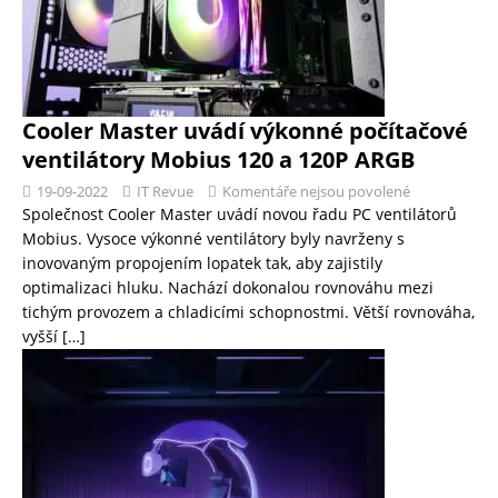
Cooler Master uvádí výkonné počítačové
ventilátory Mobius 120 a 120P ARGB
19-09-2022
IT Revue
Komentáře nejsou povolené
Společnost Cooler Master uvádí novou řadu PC ventilátorů
Mobius. Vysoce výkonné ventilátory byly navrženy s
inovovaným propojením lopatek tak, aby zajistily
optimalizaci hluku. Nachází dokonalou rovnováhu mezi
tichým provozem a chladicími schopnostmi. Větší rovnováha,
vyšší
[…]