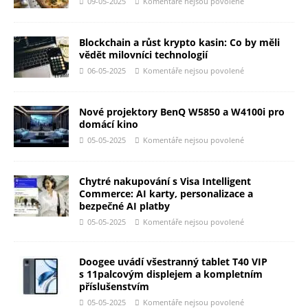
09-05-2025
Komentáře nejsou povolené
Blockchain a růst krypto kasin: Co by měli
vědět milovníci technologií
06-05-2025
Komentáře nejsou povolené
Nové projektory BenQ W5850 a W4100i pro
domácí kino
05-05-2025
Komentáře nejsou povolené
Chytré nakupování s Visa Intelligent
Commerce: AI karty, personalizace a
bezpečné AI platby
05-05-2025
Komentáře nejsou povolené
Doogee uvádí všestranný tablet T40 VIP
s 11palcovým displejem a kompletním
příslušenstvím
05-05-2025
Komentáře nejsou povolené