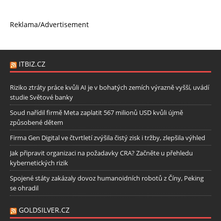
Reklama/Advertisement
ITBIZ.CZ
Riziko ztráty práce kvůli AI je v bohatých zemích výrazně vyšší, uvádí
studie Světové banky
Soud nařídil firmě Meta zaplatit 567 milionů USD kvůli újmě
způsobené dětem
Firma Gen Digital ve čtvrtletí zvýšila čistý zisk i tržby, zlepšila výhled
Jak připravit organizaci na požadavky CRA? Začněte u přehledu
kybernetických rizik
Spojené státy zakázaly dovoz humanoidních robotů z Číny, Peking
se ohradil
GOLDSILVER.CZ