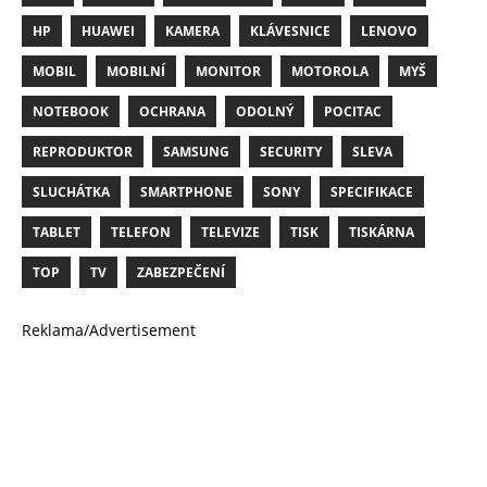
HP
HUAWEI
KAMERA
KLÁVESNICE
LENOVO
MOBIL
MOBILNÍ
MONITOR
MOTOROLA
MYŠ
NOTEBOOK
OCHRANA
ODOLNÝ
POCITAC
REPRODUKTOR
SAMSUNG
SECURITY
SLEVA
SLUCHÁTKA
SMARTPHONE
SONY
SPECIFIKACE
TABLET
TELEFON
TELEVIZE
TISK
TISKÁRNA
TOP
TV
ZABEZPEČENÍ
Reklama/Advertisement