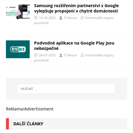
Samsung rozšířením partnerství s Google
vylepšuje propojení v chytré domácnosti
14-10-2022
IT Revue
Komentáře nejsou
povolené
Podvodné aplikace na Google Play jsou
nebezpečné
24-07-2015
IT Revue
Komentáře nejsou
povolené
Reklama/Advertisement
DALŠÍ ČLÁNKY