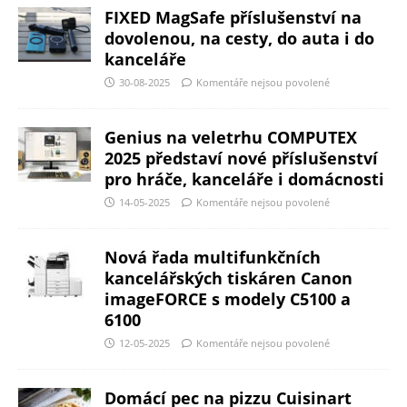
FIXED MagSafe příslušenství na
dovolenou, na cesty, do auta i do
kanceláře
30-08-2025
Komentáře nejsou povolené
Genius na veletrhu COMPUTEX
2025 představí nové příslušenství
pro hráče, kanceláře i domácnosti
14-05-2025
Komentáře nejsou povolené
Nová řada multifunkčních
kancelářských tiskáren Canon
imageFORCE s modely C5100 a
6100
12-05-2025
Komentáře nejsou povolené
Domácí pec na pizzu Cuisinart