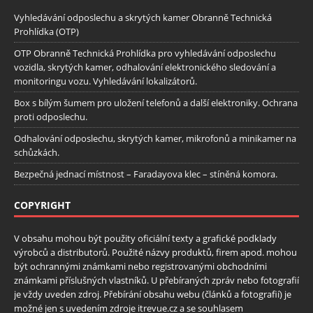
Vyhledávání odposlechu a skrytých kamer Obranně Technická
Prohlídka (OTP)
OTP Obranně Technická Prohlídka pro vyhledávání odposlechu
vozidla, skrytých kamer, odhalování elektronického sledování a
monitoringu vozu. Vyhledávání lokalizátorů.
Box s bílým šumem pro uložení telefonů a další elektroniky. Ochrana
proti odposlechu.
Odhalování odposlechu, skrytých kamer, mikrofonů a minikamer na
schůzkách.
Bezpečná jednací místnost – Faradayova klec – stíněná komora.
COPYRIGHT
V obsahu mohou být použity oficiální texty a grafické podklady
výrobců a distributorů. Použité názvy produktů, firem apod. mohou
být ochrannými známkami nebo registrovanými obchodními
známkami příslušných vlastníků. U přebíraných zpráv nebo fotografií
je vždy uveden zdroj. Přebírání obsahu webu (článků a fotografií) je
možné jen s uvedením zdroje itrevue.cz a se souhlasem