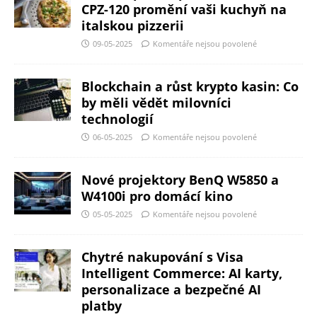
CPZ-120 promění vaši kuchyň na
italskou pizzerii
09-05-2025
Komentáře nejsou povolené
Blockchain a růst krypto kasin: Co
by měli vědět milovníci
technologií
06-05-2025
Komentáře nejsou povolené
Nové projektory BenQ W5850 a
W4100i pro domácí kino
05-05-2025
Komentáře nejsou povolené
Chytré nakupování s Visa
Intelligent Commerce: AI karty,
personalizace a bezpečné AI
platby