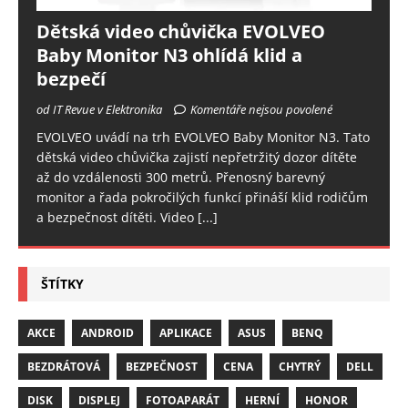
Dětská video chůvička EVOLVEO
Baby Monitor N3 ohlídá klid a
bezpečí
od IT Revue v Elektronika
Komentáře nejsou povolené
EVOLVEO uvádí na trh EVOLVEO Baby Monitor N3. Tato
dětská video chůvička zajistí nepřetržitý dozor dítěte
až do vzdálenosti 300 metrů. Přenosný barevný
monitor a řada pokročilých funkcí přináší klid rodičům
a bezpečnost dítěti. Video
[...]
ŠTÍTKY
AKCE
ANDROID
APLIKACE
ASUS
BENQ
BEZDRÁTOVÁ
BEZPEČNOST
CENA
CHYTRÝ
DELL
DISK
DISPLEJ
FOTOAPARÁT
HERNÍ
HONOR