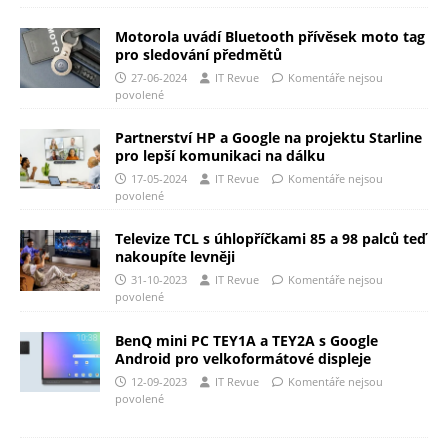
Motorola uvádí Bluetooth přívěsek moto tag
pro sledování předmětů
27-06-2024
IT Revue
Komentáře nejsou
povolené
Partnerství HP a Google na projektu Starline
pro lepší komunikaci na dálku
17-05-2024
IT Revue
Komentáře nejsou
povolené
Televize TCL s úhlopříčkami 85 a 98 palců teď
nakoupíte levněji
31-10-2023
IT Revue
Komentáře nejsou
povolené
BenQ mini PC TEY1A a TEY2A s Google
Android pro velkoformátové displeje
12-09-2023
IT Revue
Komentáře nejsou
povolené