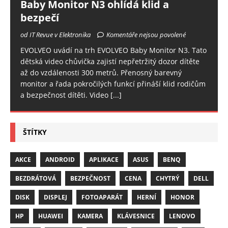
Baby Monitor N3 ohlídá klid a
bezpečí
od IT Revue v Elektronika
Komentáře nejsou povolené
EVOLVEO uvádí na trh EVOLVEO Baby Monitor N3. Tato
dětská video chůvička zajistí nepřetržitý dozor dítěte
až do vzdálenosti 300 metrů. Přenosný barevný
monitor a řada pokročilých funkcí přináší klid rodičům
a bezpečnost dítěti. Video
[...]
ŠTÍTKY
AKCE
ANDROID
APLIKACE
ASUS
BENQ
BEZDRÁTOVÁ
BEZPEČNOST
CENA
CHYTRÝ
DELL
DISK
DISPLEJ
FOTOAPARÁT
HERNÍ
HONOR
HP
HUAWEI
KAMERA
KLÁVESNICE
LENOVO