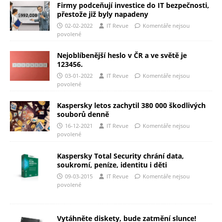
Firmy podceňují investice do IT bezpečnosti,
přestože již byly napadeny
02-02-2022
IT Revue
Komentáře nejsou
povolené
Nejoblíbenější heslo v ČR a ve světě je
123456.
03-01-2022
IT Revue
Komentáře nejsou
povolené
Kaspersky letos zachytil 380 000 škodlivých
souborů denně
16-12-2021
IT Revue
Komentáře nejsou
povolené
Kaspersky Total Security chrání data,
soukromí, peníze, identitu i děti
09-03-2015
IT Revue
Komentáře nejsou
povolené
Vytáhněte diskety, bude zatmění slunce!