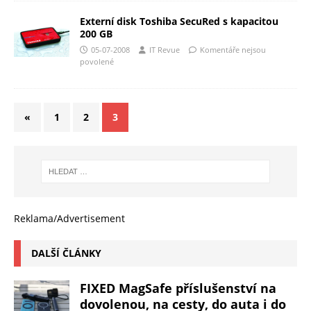
Externí disk Toshiba SecuRed s kapacitou
200 GB
05-07-2008
IT Revue
Komentáře nejsou
povolené
«
1
2
3
Reklama/Advertisement
DALŠÍ ČLÁNKY
FIXED MagSafe příslušenství na
dovolenou, na cesty, do auta i do