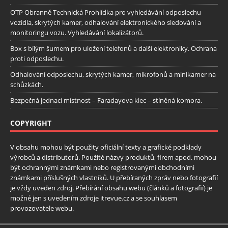
OTP Obranně Technická Prohlídka pro vyhledávání odposlechu
vozidla, skrytých kamer, odhalování elektronického sledování a
monitoringu vozu. Vyhledávání lokalizátorů.
Box s bílým šumem pro uložení telefonů a další elektroniky. Ochrana
proti odposlechu.
Odhalování odposlechu, skrytých kamer, mikrofonů a minikamer na
schůzkách.
Bezpečná jednací místnost – Faradayova klec – stíněná komora.
COPYRIGHT
V obsahu mohou být použity oficiální texty a grafické podklady
výrobců a distributorů. Použité názvy produktů, firem apod. mohou
být ochrannými známkami nebo registrovanými obchodními
známkami příslušných vlastníků. U přebíraných zpráv nebo fotografií
je vždy uveden zdroj. Přebírání obsahu webu (článků a fotografií) je
možné jen s uvedením zdroje itrevue.cz a se souhlasem
provozovatele webu.