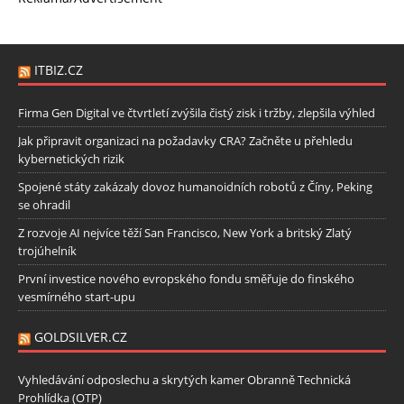
ITBIZ.CZ
Firma Gen Digital ve čtvrtletí zvýšila čistý zisk i tržby, zlepšila výhled
Jak připravit organizaci na požadavky CRA? Začněte u přehledu
kybernetických rizik
Spojené státy zakázaly dovoz humanoidních robotů z Číny, Peking
se ohradil
Z rozvoje AI nejvíce těží San Francisco, New York a britský Zlatý
trojúhelník
První investice nového evropského fondu směřuje do finského
vesmírného start-upu
GOLDSILVER.CZ
Vyhledávání odposlechu a skrytých kamer Obranně Technická
Prohlídka (OTP)