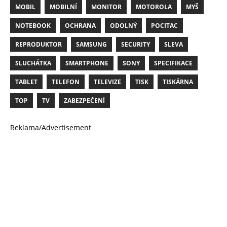
MOBIL
MOBILNÍ
MONITOR
MOTOROLA
MYŠ
NOTEBOOK
OCHRANA
ODOLNÝ
POCITAC
REPRODUKTOR
SAMSUNG
SECURITY
SLEVA
SLUCHÁTKA
SMARTPHONE
SONY
SPECIFIKACE
TABLET
TELEFON
TELEVIZE
TISK
TISKÁRNA
TOP
TV
ZABEZPEČENÍ
Reklama/Advertisement