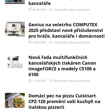
kanceláře
30-08-2025
Komentáře nejsou povolené
Genius na veletrhu COMPUTEX
2025 představí nové příslušenství
pro hráče, kanceláře i domácnosti
14-05-2025
Komentáře nejsou povolené
Nová řada multifunkčních
kancelářských tiskáren Canon
imageFORCE s modely C5100 a
6100
12-05-2025
Komentáře nejsou povolené
Domácí pec na pizzu Cuisinart
CPZ-120 promění vaši kuchyň na
italskou pizzerii