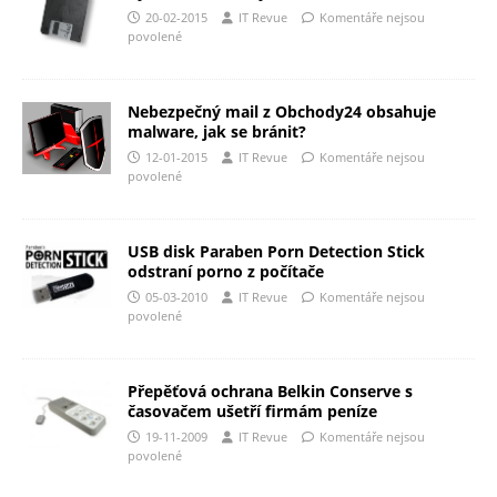
20-02-2015
IT Revue
Komentáře nejsou
povolené
Nebezpečný mail z Obchody24 obsahuje
malware, jak se bránit?
12-01-2015
IT Revue
Komentáře nejsou
povolené
USB disk Paraben Porn Detection Stick
odstraní porno z počítače
05-03-2010
IT Revue
Komentáře nejsou
povolené
Přepěťová ochrana Belkin Conserve s
časovačem ušetří firmám peníze
19-11-2009
IT Revue
Komentáře nejsou
povolené