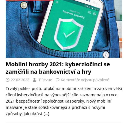
Mobilní hrozby 2021: kyberzločinci se
zaměřili na bankovnictví a hry
22-02-2022
IT Revue
Komentáře nejsou povolené
Trvalý pokles počtu útoků na mobilní zařízení a zároveň větší
cílení kyberzločinců na výnosnější cíle zaznamenala v roce
2021 bezpečnostní společnost Kaspersky. Nový mobilní
malware je stále sofistikovanější a přichází s novými
způsoby, jak ukrást
[…]