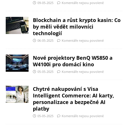
09-05-2025
Komentáře nejsou povolené
Blockchain a růst krypto kasin: Co
by měli vědět milovníci
technologií
06-05-2025
Komentáře nejsou povolené
Nové projektory BenQ W5850 a
W4100i pro domácí kino
05-05-2025
Komentáře nejsou povolené
Chytré nakupování s Visa
Intelligent Commerce: AI karty,
personalizace a bezpečné AI
platby
05-05-2025
Komentáře nejsou povolené